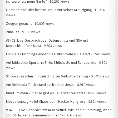
Gethsemane: Hier betete Jesus vor seiner Kreuzigung
- 10.214
views
Zeugen gesucht
- 10.005 views
Zuhause
- 9.895 views
#34C3: Live-Gespräch über Datenschutz und NSA mit
Deutschlandfunk Nova
- 9.603 views
Für viele Flüchtlinge endet die Balkanroute in Belgrad
- 9.582 views
Auf biblischen Spuren in Shilo: Stiftshütte und Bundeslade
- 9.301
views
Stromladesäulen mit Einladung zur Selbstbedienung
- 9.049 views
Am Bethesda-Teich stand auch schon Jesus
- 8.912 views
Rund um mein Zuhause gibt es Feuerwehreinsätze
- 8.879 views
Messe Leipzig Hotel-Chaos beim Hacker-Kongress
- 8.824 views
#34C3 – Live-Gespräch mit MDR Aktuell: Wie ist die Stimmung, wenn
15.000 Hacker zusammenkommen?
- 8.816 views
Zuhause, Folge 1: Mein Lieblingsplatz in der Wohnung
- 8.728 views