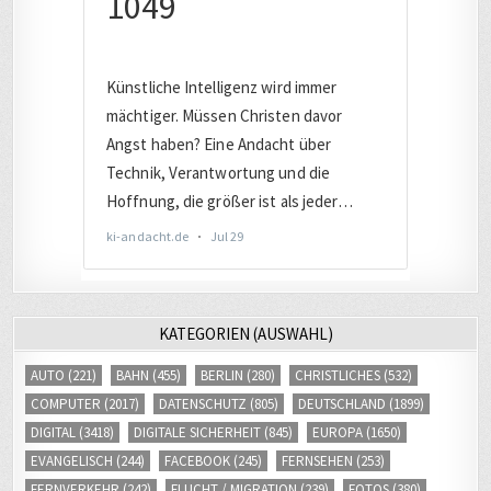
KATEGORIEN (AUSWAHL)
AUTO
(221)
BAHN
(455)
BERLIN
(280)
CHRISTLICHES
(532)
COMPUTER
(2017)
DATENSCHUTZ
(805)
DEUTSCHLAND
(1899)
DIGITAL
(3418)
DIGITALE SICHERHEIT
(845)
EUROPA
(1650)
EVANGELISCH
(244)
FACEBOOK
(245)
FERNSEHEN
(253)
FERNVERKEHR
(242)
FLUCHT / MIGRATION
(239)
FOTOS
(380)