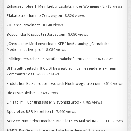
Plakate als stumme Zeitzeugen
- 8.320 views
20 Jahre Israelnetz
- 8.148 views
Besuch der Knesset in Jerusalem
- 8.090 views
„Christlicher Medienverbund KEP“ heißt künftig „Christliche
Medieninitiative pro“
- 8.086 views
Frühlingserwachen im Straßenbahnhof Leutzsch
- 8.040 views
BFP stellt Zeitschrift GEISTbewegt! zum Jahresende ein – mein
Kommentar dazu
- 8.003 views
Endstation Balkanroute – wo sich Fluchtwege trennen
- 7.910 views
Die erste Bleibe
- 7.849 views
Ein Tag im Flüchtlingslager Slavonski Brod
- 7.785 views
Spezielles USB-Kabel fehlt
- 7.440 views
Service zum Selbermachen: Mein letztes Mal bei IKEA
- 7.113 views
#34C3: Die Geschichte einer Falschmeldung
- 6.852 views