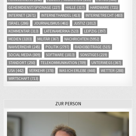
GEHEIMDIENST/SPIONAGE
(227)
HALLE
(317)
HARDWARE
(721)
INTERNET
(2671)
INTERNETHANDEL
(413)
INTERNETRECHT
(483)
ISRAEL
(286)
JOURNALISMUS
(461)
JUSTIZ
(1012)
KOMMENTAR
(313)
LATEINAMERIKA
(523)
LEIPZIG
(397)
MEDIEN
(3203)
MILITÄR
(367)
NACHRICHTEN
(5952)
NAHVERKEHR
(245)
POLITIK
(2797)
RADIOBEITRÄGE
(515)
SOCIAL MEDIA
(809)
SOFTWARE
(1813)
SONSTIGES
(219)
STANDORT
(250)
TELEKOMMUNIKATION
(709)
UNTERWEGS
(367)
USA
(442)
VERKEHR
(378)
WAS ICH ERLEBE
(668)
WETTER
(288)
WIRTSCHAFT
(713)
ZUR PERSON