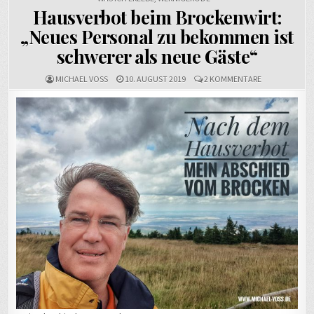
Hausverbot beim Brockenwirt:
„Neues Personal zu bekommen ist
schwerer als neue Gäste“
ZU
MICHAEL VOSS
10. AUGUST 2019
2 KOMMENTARE
HAUSVERBOT
BEIM
BROCKENWIRT
„NEUES
PERSONAL
ZU
BEKOMMEN
IST
SCHWERER
ALS
NEUE
GÄSTE“