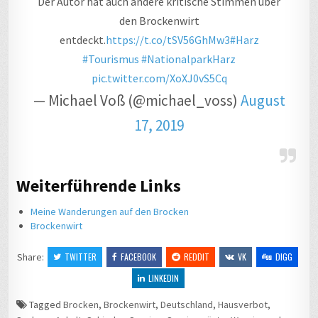
Der Autor hat auch andere kritische Stimmen über
den Brockenwirt
entdeckt.
https://t.co/tSV56GhMw3
#Harz
#Tourismus
#NationalparkHarz
pic.twitter.com/XoXJ0vS5Cq
— Michael Voß (@michael_voss)
August
17, 2019
Weiterführende Links
Meine Wanderungen auf den Brocken
Brockenwirt
Share:
TWITTER
FACEBOOK
REDDIT
VK
DIGG
LINKEDIN
Tagged
Brocken
,
Brockenwirt
,
Deutschland
,
Hausverbot
,