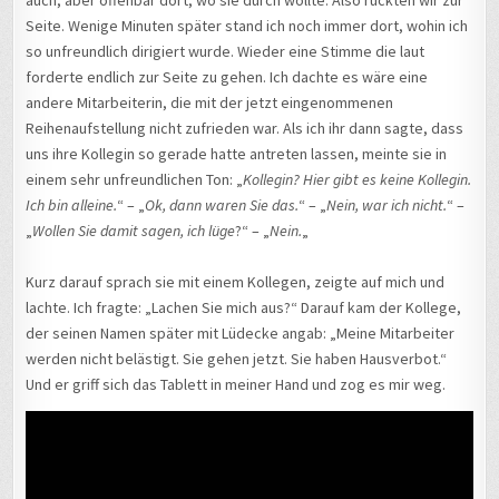
auch, aber offenbar dort, wo sie durch wollte. Also rückten wir zur
Seite. Wenige Minuten später stand ich noch immer dort, wohin ich
so unfreundlich dirigiert wurde. Wieder eine Stimme die laut
forderte endlich zur Seite zu gehen. Ich dachte es wäre eine
andere Mitarbeiterin, die mit der jetzt eingenommenen
Reihenaufstellung nicht zufrieden war. Als ich ihr dann sagte, dass
uns ihre Kollegin so gerade hatte antreten lassen, meinte sie in
einem sehr unfreundlichen Ton: „
Kollegin? Hier gibt es keine Kollegin.
Ich bin alleine.
“ – „
Ok, dann waren Sie das.
“ – „
Nein, war ich nicht.
“ –
„
Wollen Sie damit sagen, ich lüge
?“ – „
Nein.
„
Kurz darauf sprach sie mit einem Kollegen, zeigte auf mich und
lachte. Ich fragte: „Lachen Sie mich aus?“ Darauf kam der Kollege,
der seinen Namen später mit Lüdecke angab: „Meine Mitarbeiter
werden nicht belästigt. Sie gehen jetzt. Sie haben Hausverbot.“
Und er griff sich das Tablett in meiner Hand und zog es mir weg.