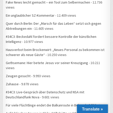
Fake News leicht gemacht – ein Tool zum Selbermachen
- 12.736
views
Ein unglaublicher SZ-Kommentar
- 12.409 views
Quer durch Berlin: Der „Marsch für das Leben“ setzt sich gegen
Abtreibungen ein
- 11.605 views
#34C3: Beckedahl fordert bessere Kontrolle der künstlichen
Intelligenz
- 10.977 views
Hausverbot beim Brockenwirt: „Neues Personal zu bekommen ist
schwerer als neue Gäste“
- 10.250 views
Gethsemane: Hier betete Jesus vor seiner Kreuzigung
- 10.211
views
Zeugen gesucht
- 9.993 views
Zuhause
- 9.878 views
#34C3: Live-Gespräch über Datenschutz und NSA mit
Deutschlandfunk Nova
- 9.601 views
Für viele Flüchtlinge endet die Balkanroute in Belgrad
- 9.580 views
Translate »