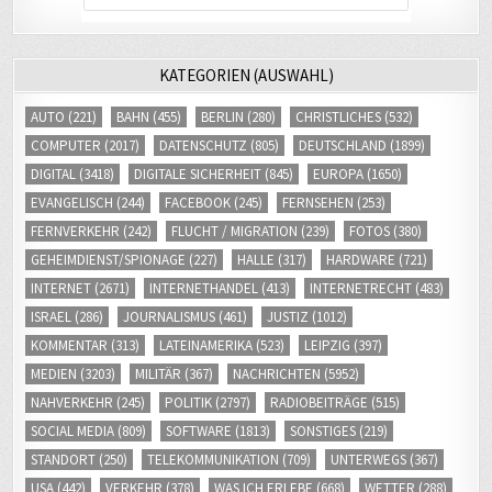
KATEGORIEN (AUSWAHL)
AUTO
(221)
BAHN
(455)
BERLIN
(280)
CHRISTLICHES
(532)
COMPUTER
(2017)
DATENSCHUTZ
(805)
DEUTSCHLAND
(1899)
DIGITAL
(3418)
DIGITALE SICHERHEIT
(845)
EUROPA
(1650)
EVANGELISCH
(244)
FACEBOOK
(245)
FERNSEHEN
(253)
FERNVERKEHR
(242)
FLUCHT / MIGRATION
(239)
FOTOS
(380)
GEHEIMDIENST/SPIONAGE
(227)
HALLE
(317)
HARDWARE
(721)
INTERNET
(2671)
INTERNETHANDEL
(413)
INTERNETRECHT
(483)
ISRAEL
(286)
JOURNALISMUS
(461)
JUSTIZ
(1012)
KOMMENTAR
(313)
LATEINAMERIKA
(523)
LEIPZIG
(397)
MEDIEN
(3203)
MILITÄR
(367)
NACHRICHTEN
(5952)
NAHVERKEHR
(245)
POLITIK
(2797)
RADIOBEITRÄGE
(515)
SOCIAL MEDIA
(809)
SOFTWARE
(1813)
SONSTIGES
(219)
STANDORT
(250)
TELEKOMMUNIKATION
(709)
UNTERWEGS
(367)
USA
(442)
VERKEHR
(378)
WAS ICH ERLEBE
(668)
WETTER
(288)