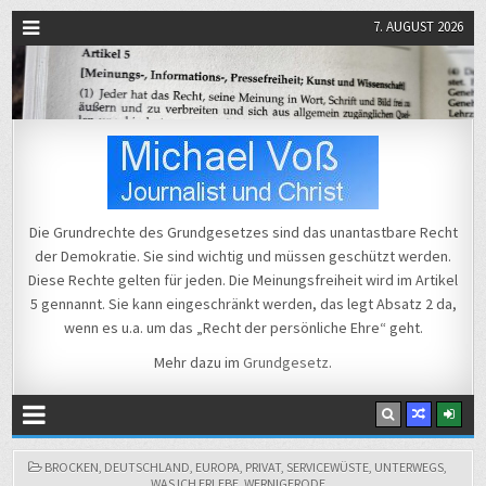
7. AUGUST 2026
Michael Voß
Journalist und Christ
Die Grundrechte des Grundgesetzes sind das unantastbare Recht
der Demokratie. Sie sind wichtig und müssen geschützt werden.
Diese Rechte gelten für jeden. Die Meinungsfreiheit wird im Artikel
5 gennannt. Sie kann eingeschränkt werden, das legt Absatz 2 da,
wenn es u.a. um das „Recht der persönliche Ehre“ geht.
Mehr dazu im
Grundgesetz
.
POSTED
BROCKEN
,
DEUTSCHLAND
,
EUROPA
,
PRIVAT
,
SERVICEWÜSTE
,
UNTERWEGS
,
IN
WAS ICH ERLEBE
,
WERNIGERODE