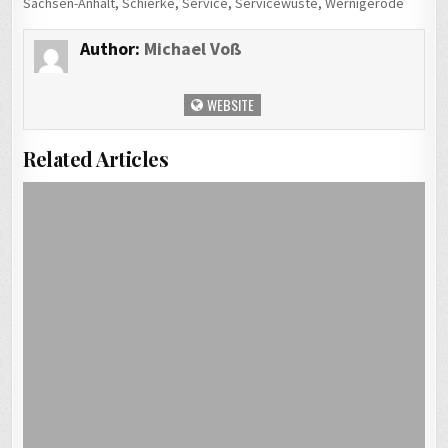
Sachsen-Anhalt
,
Schierke
,
Service
,
Servicewüste
,
Wernigerode
Author:
Michael Voß
WEBSITE
Related Articles