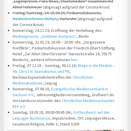
„Lügenpresse, Fake News, Staatsmedien“ zusammen mit
Almut Hülsmeyer
(abgesagt aufgrund der Corona-Krise)
Freitag/Samstag, 24.-25.04.20, Podiumsdiskussion,
Medienkonferenz Multiply
, Karlsruhe
(abgesagt aufgrund
der Corona-Krise)
Donnerstag, 14.11.19, Eröffnung der Verleihung des
Medienpreises „Goldener Kompass“
, Berlin
Donnerstag, 31.01.19, 18:00 – 20:00 Uhr, „Vergessene
Konflikte“, Podiumsdiskussion der Friedrich-Ebert-Stiftung,
Hotel „Zur Alten Oberförsterei“ Harnackstraße 24, 39175
Biederitz, weitere Informationen
hier
Freitag, 07.12.18 – Sonntag, 09.12.18,
Wege in die Medien –
Als Christ in Journalismus und PR
,
Nachwuchsjournalistentreffen der
Christlichen
Medienakademie
, Leipzig
Donnerstag, 07.06.18,
Evangelischer Medienverband in
Sachsen e.V.
, Jahresmitgliederversammlung, Grußwort als
Vorstandsvorsitzender des
Christlichen Medienverbundes
KEP e.V.
Sonntag, 18.03.18, 09:00-09:45 Uhr,
Gottesdienst auf der
Leipziger Buchmesse
, Impulsredner, Ort: Leipziger Messe,
Leseinsel Religion, Halle 3, Stand A200