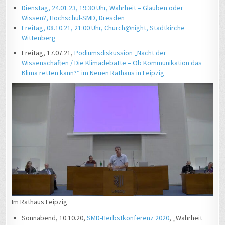
Dienstag, 24.01.23, 19:30 Uhr, Wahrheit – Glauben oder
Wissen?, Hochschul-SMD, Dresden
Freitag, 08.10.21, 21:00 Uhr, Church@night, Stadtkirche
Wittenberg
Freitag, 17.07.21,
Podiumsdiskussion „Nacht der
Wissenschaften / Die Klimadebatte – Ob Kommunikation das
Klima retten kann?“ im Neuen Rathaus in Leipzig
Im Rathaus Leipzig
Sonnabend, 10.10.20,
SMD-Herbstkonferenz 2020
, „Wahrheit