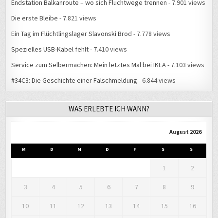
Endstation Balkanroute – wo sich Fluchtwege trennen
- 7.901 views
Die erste Bleibe
- 7.821 views
Ein Tag im Flüchtlingslager Slavonski Brod
- 7.778 views
Spezielles USB-Kabel fehlt
- 7.410 views
Service zum Selbermachen: Mein letztes Mal bei IKEA
- 7.103 views
#34C3: Die Geschichte einer Falschmeldung
- 6.844 views
WAS ERLEBTE ICH WANN?
August 2026
M
D
M
D
F
S
S
1
2
3
4
5
6
7
8
9
10
11
12
13
14
15
16