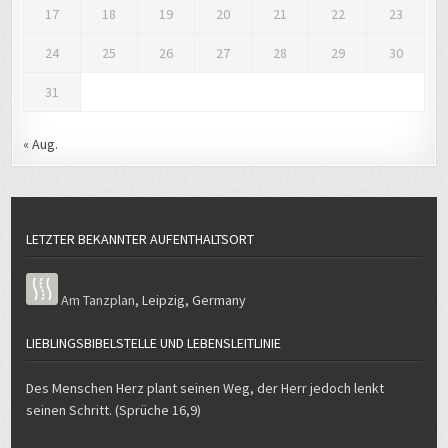
17
18
19
20
21
22
23
24
25
26
27
28
29
30
31
« Aug.
LETZTER BEKANNTER AUFENTHALTSORT
Am Tanzplan
,
Leipzig
,
Germany
LIEBLINGSBIBELSTELLE UND LEBENSLEITLINIE
Des Menschen Herz plant seinen Weg, der Herr jedoch lenkt
seinen Schritt. (Sprüche 16,9)