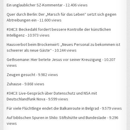
Ein unglaublicher SZ-Kommentar
- 12.406 views
Quer durch Berlin: Der „Marsch für das Leben“ setzt sich gegen
Abtreibungen ein
- 11.600 views
#34C3: Beckedahl fordert bessere Kontrolle der künstlichen
Intelligenz
- 10.973 views
Hausverbot beim Brockenwirt: „Neues Personal zu bekommen ist
schwerer als neue Gäste“
- 10.244 views
Gethsemane: Hier betete Jesus vor seiner Kreuzigung
- 10.207
views
Zeugen gesucht
- 9.982 views
Zuhause
- 9.868 views
#34C3: Live-Gespräch über Datenschutz und NSA mit
Deutschlandfunk Nova
- 9.599 views
Für viele Flüchtlinge endet die Balkanroute in Belgrad
- 9.579 views
Auf biblischen Spuren in Shilo: Stiftshütte und Bundeslade
- 9.296
views