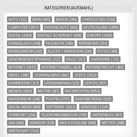
KATEGORIEN (AUSWAHL)
AUTO
(221)
BAHN
(455)
BERLIN
(280)
CHRISTLICHES
(532)
COMPUTER
(2017)
DATENSCHUTZ
(805)
DEUTSCHLAND
(1899)
DIGITAL
(3418)
DIGITALE SICHERHEIT
(845)
EUROPA
(1650)
EVANGELISCH
(244)
FACEBOOK
(245)
FERNSEHEN
(253)
FERNVERKEHR
(242)
FLUCHT / MIGRATION
(239)
FOTOS
(380)
GEHEIMDIENST/SPIONAGE
(227)
HALLE
(317)
HARDWARE
(721)
INTERNET
(2671)
INTERNETHANDEL
(413)
INTERNETRECHT
(483)
ISRAEL
(286)
JOURNALISMUS
(461)
JUSTIZ
(1012)
KOMMENTAR
(313)
LATEINAMERIKA
(523)
LEIPZIG
(397)
MEDIEN
(3203)
MILITÄR
(367)
NACHRICHTEN
(5952)
NAHVERKEHR
(245)
POLITIK
(2797)
RADIOBEITRÄGE
(515)
SOCIAL MEDIA
(809)
SOFTWARE
(1813)
SONSTIGES
(219)
STANDORT
(250)
TELEKOMMUNIKATION
(709)
UNTERWEGS
(367)
USA
(442)
VERKEHR
(378)
WAS ICH ERLEBE
(668)
WETTER
(288)
WIRTSCHAFT
(713)