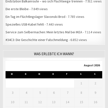
Endstation Balkanroute – wo sich Fluchtwege trennen
- 7.911 views
Die erste Bleibe
- 7.849 views
Ein Tag im Flüchtlingslager Slavonski Brod
- 7.785 views
Spezielles USB-Kabel fehlt
- 7.443 views
Service zum Selbermachen: Mein letztes Mal bei IKEA
- 7.114 views
#34C3: Die Geschichte einer Falschmeldung
- 6.852 views
WAS ERLEBTE ICH WANN?
August 2026
M
D
M
D
F
S
S
1
2
3
4
5
6
7
8
9
10
11
12
13
14
15
16