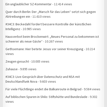
Ein unglaublicher SZ-Kommentar
- 12.414 views
Quer durch Berlin: Der „Marsch für das Leben“ setzt sich gegen
Abtreibungen ein
- 11.610 views
#34C3: Beckedahl fordert bessere Kontrolle der künstlichen
Intelligenz
- 10.985 views
Hausverbot beim Brockenwirt: „Neues Personal zu bekommen ist
schwerer als neue Gäste“
- 10.267 views
Gethsemane: Hier betete Jesus vor seiner Kreuzigung
- 10.214
views
Zeugen gesucht
- 10.005 views
Zuhause
- 9.895 views
#34C3: Live-Gespräch über Datenschutz und NSA mit
Deutschlandfunk Nova
- 9.603 views
Für viele Flüchtlinge endet die Balkanroute in Belgrad
- 9.584 views
Auf biblischen Spuren in Shilo: Stiftshütte und Bundeslade
- 9.302
views