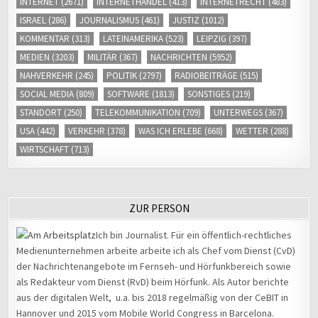
INTERNET
(2671)
INTERNETHANDEL
(413)
INTERNETRECHT
(483)
ISRAEL
(286)
JOURNALISMUS
(461)
JUSTIZ
(1012)
KOMMENTAR
(313)
LATEINAMERIKA
(523)
LEIPZIG
(397)
MEDIEN
(3203)
MILITÄR
(367)
NACHRICHTEN
(5952)
NAHVERKEHR
(245)
POLITIK
(2797)
RADIOBEITRÄGE
(515)
SOCIAL MEDIA
(809)
SOFTWARE
(1813)
SONSTIGES
(219)
STANDORT
(250)
TELEKOMMUNIKATION
(709)
UNTERWEGS
(367)
USA
(442)
VERKEHR
(378)
WAS ICH ERLEBE
(668)
WETTER
(288)
WIRTSCHAFT
(713)
ZUR PERSON
Ich bin Journalist. Für ein öffentlich-rechtliches
Medienunternehmen arbeite arbeite ich als Chef vom Dienst (CvD)
der Nachrichtenangebote im Fernseh- und Hörfunkbereich sowie
als Redakteur vom Dienst (RvD) beim Hörfunk. Als Autor berichte
aus der digitalen Welt, u.a. bis 2018 regelmäßig von der CeBIT in
Hannover und 2015 vom Mobile World Congress in Barcelona.