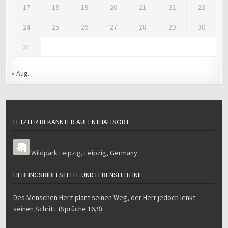
17
18
19
20
21
22
23
24
25
26
27
28
29
30
31
« Aug.
LETZTER BEKANNTER AUFENTHALTSORT
Wildpark Leipzig
,
Leipzig
,
Germany
LIEBLINGSBIBELSTELLE UND LEBENSLEITLINIE
Des Menschen Herz plant seinen Weg, der Herr jedoch lenkt
seinen Schritt. (Sprüche 16,9)