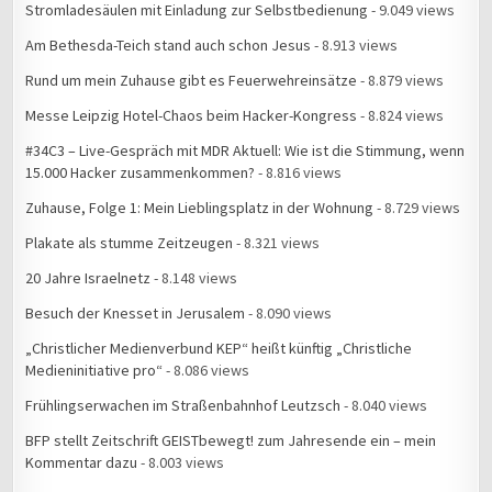
Stromladesäulen mit Einladung zur Selbstbedienung
- 9.049 views
Am Bethesda-Teich stand auch schon Jesus
- 8.913 views
Rund um mein Zuhause gibt es Feuerwehreinsätze
- 8.879 views
Messe Leipzig Hotel-Chaos beim Hacker-Kongress
- 8.824 views
#34C3 – Live-Gespräch mit MDR Aktuell: Wie ist die Stimmung, wenn
15.000 Hacker zusammenkommen?
- 8.816 views
Zuhause, Folge 1: Mein Lieblingsplatz in der Wohnung
- 8.729 views
Plakate als stumme Zeitzeugen
- 8.321 views
20 Jahre Israelnetz
- 8.148 views
Besuch der Knesset in Jerusalem
- 8.090 views
„Christlicher Medienverbund KEP“ heißt künftig „Christliche
Medieninitiative pro“
- 8.086 views
Frühlingserwachen im Straßenbahnhof Leutzsch
- 8.040 views
BFP stellt Zeitschrift GEISTbewegt! zum Jahresende ein – mein
Kommentar dazu
- 8.003 views