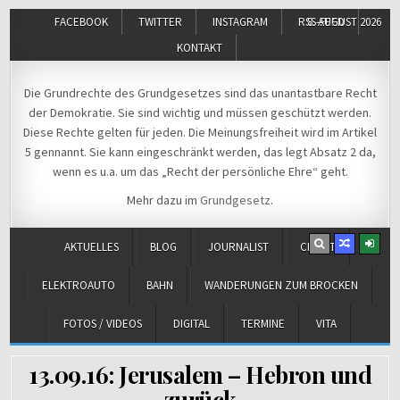
FACEBOOK
TWITTER
INSTAGRAM
RSS-FEED
8. AUGUST 2026
KONTAKT
Michael Voß
Journalist und Christ
Die Grundrechte des Grundgesetzes sind das unantastbare Recht
der Demokratie. Sie sind wichtig und müssen geschützt werden.
Diese Rechte gelten für jeden. Die Meinungsfreiheit wird im Artikel
5 gennannt. Sie kann eingeschränkt werden, das legt Absatz 2 da,
wenn es u.a. um das „Recht der persönliche Ehre“ geht.
Mehr dazu im
Grundgesetz
.
AKTUELLES
BLOG
JOURNALIST
CHRIST
ELEKTROAUTO
BAHN
WANDERUNGEN ZUM BROCKEN
FOTOS / VIDEOS
DIGITAL
TERMINE
VITA
13.09.16: Jerusalem – Hebron und
zurück