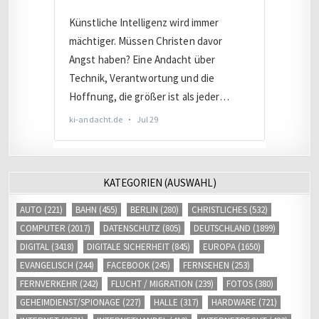
KATEGORIEN (AUSWAHL)
AUTO
(221)
BAHN
(455)
BERLIN
(280)
CHRISTLICHES
(532)
COMPUTER
(2017)
DATENSCHUTZ
(805)
DEUTSCHLAND
(1899)
DIGITAL
(3418)
DIGITALE SICHERHEIT
(845)
EUROPA
(1650)
EVANGELISCH
(244)
FACEBOOK
(245)
FERNSEHEN
(253)
FERNVERKEHR
(242)
FLUCHT / MIGRATION
(239)
FOTOS
(380)
GEHEIMDIENST/SPIONAGE
(227)
HALLE
(317)
HARDWARE
(721)