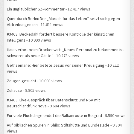
Intelligenz
- 10.990 views
Hausverbot beim Brockenwirt: „Neues Personal zu bekommen ist
schwerer als neue Gäste“
- 10.273 views
Gethsemane: Hier betete Jesus vor seiner Kreuzigung
- 10.222
views
Zeugen gesucht
- 10.008 views
Zuhause
- 9.905 views
#34C3: Live-Gespräch über Datenschutz und NSA mit
Deutschlandfunk Nova
- 9.604 views
Für viele Flüchtlinge endet die Balkanroute in Belgrad
- 9.590 views
Auf biblischen Spuren in Shilo: Stiftshütte und Bundeslade
- 9.304
views
Stromladesäulen mit Einladung zur Selbstbedienung
- 9.049 views
Am Bethesda-Teich stand auch schon Jesus
- 8.915 views
Rund um mein Zuhause gibt es Feuerwehreinsätze
- 8.879 views
Messe Leipzig Hotel-Chaos beim Hacker-Kongress
- 8.829 views