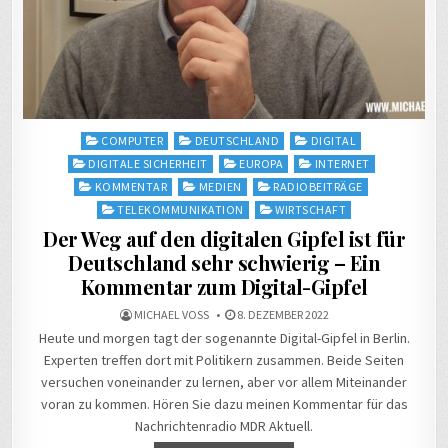
Posted
COMPUTER
DEUTSCHLAND
DIGITAL
in
DIGITALE SICHERHEIT
EUROPA
INTERNET
KOMMENTAR
MEDIEN
RADIOBEITRÄGE
TELEKOMMUNIKATION
WIRTSCHAFT
Der Weg auf den digitalen Gipfel ist für
Deutschland sehr schwierig – Ein
Kommentar zum Digital-Gipfel
MICHAEL VOSS
8. DEZEMBER 2022
Heute und morgen tagt der sogenannte Digital-Gipfel in Berlin.
Experten treffen dort mit Politikern zusammen. Beide Seiten
versuchen voneinander zu lernen, aber vor allem Miteinander
voran zu kommen. Hören Sie dazu meinen Kommentar für das
Nachrichtenradio MDR Aktuell.