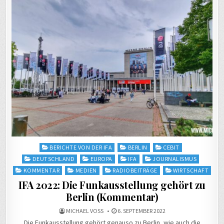
Posted
BERICHTE VON DER IFA
BERLIN
CEBIT
in
DEUTSCHLAND
EUROPA
IFA
JOURNALISMUS
KOMMENTAR
MEDIEN
RADIOBEITRÄGE
WIRTSCHAFT
IFA 2022: Die Funkausstellung gehört zu
Berlin (Kommentar)
MICHAEL VOSS
6. SEPTEMBER 2022
Die Funkausstellung gehört genauso zu Berlin, wie auch die