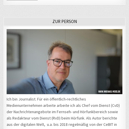
Ich bin Journalist. Für ein öffentlich-rechtliches
Medienunternehmen arbeite arbeite ich als Chef vom Dienst (CvD)
der Nachrichtenangebote im Fernseh- und Hörfunkbereich sowie
als Redakteur vom Dienst (RvD) beim Hörfunk. Als Autor berichte
aus der digitalen Welt, u.a. bis 2018 regelmäßig von der CeBIT in
Hannover und 2015 vom Mobile World Congress in Barcelona.
Zwischen 2017 und 2021 leitete ich den jährlichen Hörfunkpool vom
Chaos Communication Congress
in Leipzig, der inzwischen wieder
nach Hamburg wechselte. Außerdem melde ich mich zwischen
2012 und 2022 regelmäßig von der
Internationalen Funkausstellung
in Berlin. 2016 war ich für meinen Arbeitgeber auf der
Balkanroute