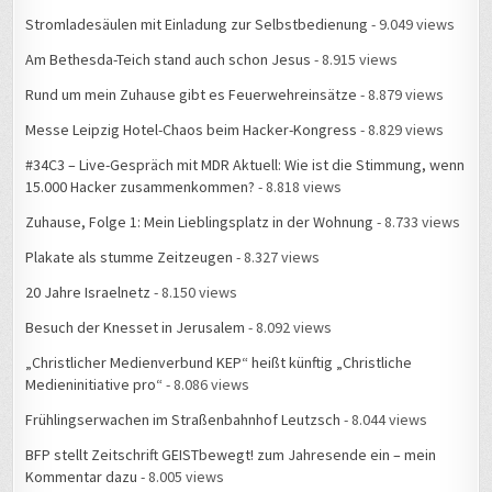
#34C3 – Live-Gespräch mit MDR Aktuell: Wie ist die Stimmung, wenn
15.000 Hacker zusammenkommen?
- 8.818 views
Zuhause, Folge 1: Mein Lieblingsplatz in der Wohnung
- 8.733 views
Plakate als stumme Zeitzeugen
- 8.327 views
20 Jahre Israelnetz
- 8.150 views
Besuch der Knesset in Jerusalem
- 8.092 views
„Christlicher Medienverbund KEP“ heißt künftig „Christliche
Medieninitiative pro“
- 8.086 views
Frühlingserwachen im Straßenbahnhof Leutzsch
- 8.044 views
BFP stellt Zeitschrift GEISTbewegt! zum Jahresende ein – mein
Kommentar dazu
- 8.005 views
Endstation Balkanroute – wo sich Fluchtwege trennen
- 7.914 views
Die erste Bleibe
- 7.866 views
Ein Tag im Flüchtlingslager Slavonski Brod
- 7.789 views
Spezielles USB-Kabel fehlt
- 7.453 views