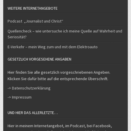
E-Verkehr – mein Weg zum und mit dem Elektroauto
GESETZLICH VORGESEHENE ANGABEN
Hier finden Sie alle gesetzlich vorgeschriebenen Angeben.
Klicken Sie dafür bitte auf die entsprechende Überschrift.
-> Datenschutzerklärung
-> Impressum
UND HIER DAS ALLERLETZTE…
Hier in meinem Internetangebot, im Podcast, bei Facebook,
Instagram und Twitter äußere ich mich ausschließlich
privat
. Das
hat nichts mit meinem Arbeitgeber zu tun. Wohl aber verbreite in
meinem privaten Angebot auch Inhalte der Medien, für die ich
arbeite, insbesondere auch eigene Beiträge. Nicht von mir
stammende Inhalte sind durch Quellennennung kenntlich
gemacht.