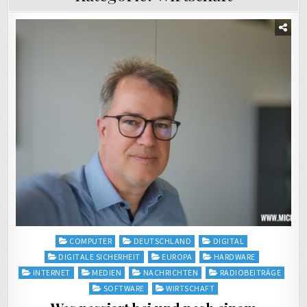
Posted
COMPUTER
DEUTSCHLAND
DIGITAL
in
DIGITALE SICHERHEIT
EUROPA
HARDWARE
INTERNET
MEDIEN
NACHRICHTEN
RADIOBEITRÄGE
SOFTWARE
WIRTSCHAFT