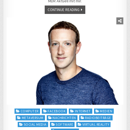
MDR Aktuell mit mir.
CONTINUE READING
Posted
COMPUTER
FACEBOOK
INTERNET
MEDIEN
in
METAVERSUM
NACHRICHTEN
RADIOBEITRÄGE
SOCIAL MEDIA
SOFTWARE
VIRTUAL REALITY