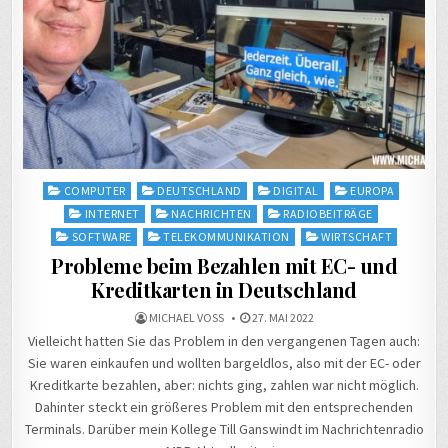
Posted
COMPUTER
DEUTSCHLAND
DIGITAL
EUROPA
in
INTERNET
NACHRICHTEN
RADIOBEITRÄGE
SOFTWARE
TELEKOMMUNIKATION
WIRTSCHAFT
Probleme beim Bezahlen mit EC- und
Kreditkarten in Deutschland
MICHAEL VOSS
27. MAI 2022
Vielleicht hatten Sie das Problem in den vergangenen Tagen auch:
Sie waren einkaufen und wollten bargeldlos, also mit der EC- oder
Kreditkarte bezahlen, aber: nichts ging, zahlen war nicht möglich.
Dahinter steckt ein größeres Problem mit den entsprechenden
Terminals. Darüber mein Kollege Till Ganswindt im Nachrichtenradio