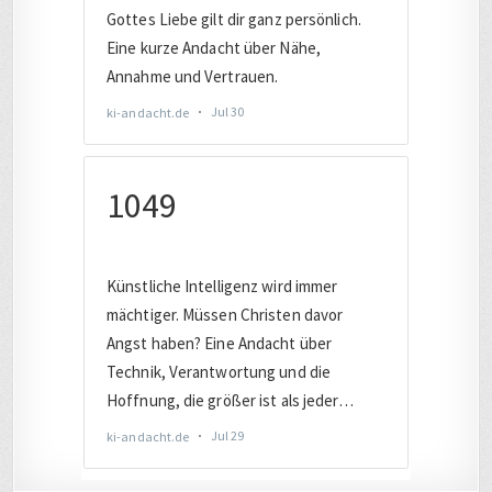
KATEGORIEN (AUSWAHL)
AUTO
(221)
BAHN
(455)
BERLIN
(280)
CHRISTLICHES
(532)
COMPUTER
(2017)
DATENSCHUTZ
(805)
DEUTSCHLAND
(1899)
DIGITAL
(3418)
DIGITALE SICHERHEIT
(845)
EUROPA
(1650)