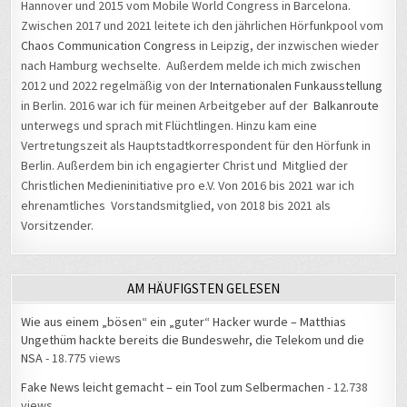
unterwegs und sprach mit Flüchtlingen. Hinzu kam eine
Vertretungszeit als Hauptstadtkorrespondent für den Hörfunk in
Berlin. Außerdem bin ich engagierter Christ und Mitglied der
Christlichen Medieninitiative pro e.V. Von 2016 bis 2021 war ich
ehrenamtliches Vorstandsmitglied, von 2018 bis 2021 als
Vorsitzender.
AM HÄUFIGSTEN GELESEN
Wie aus einem „bösen“ ein „guter“ Hacker wurde – Matthias
Ungethüm hackte bereits die Bundeswehr, die Telekom und die
NSA
- 18.775 views
Fake News leicht gemacht – ein Tool zum Selbermachen
- 12.738
views
Ein unglaublicher SZ-Kommentar
- 12.417 views
Quer durch Berlin: Der „Marsch für das Leben“ setzt sich gegen
Abtreibungen ein
- 11.611 views
#34C3: Beckedahl fordert bessere Kontrolle der künstlichen