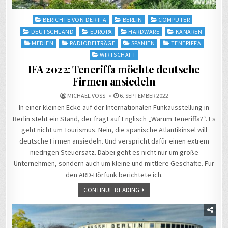
Posted
BERICHTE VON DER IFA
BERLIN
COMPUTER
in
DEUTSCHLAND
EUROPA
HARDWARE
KANAREN
MEDIEN
RADIOBEITRÄGE
SPANIEN
TENERIFFA
WIRTSCHAFT
IFA 2022: Teneriffa möchte deutsche
Firmen ansiedeln
MICHAEL VOSS
6. SEPTEMBER 2022
In einer kleinen Ecke auf der Internationalen Funkausstellung in
Berlin steht ein Stand, der fragt auf Englisch „Warum Teneriffa?“. Es
geht nicht um Tourismus. Nein, die spanische Atlantikinsel will
deutsche Firmen ansiedeln. Und verspricht dafür einen extrem
niedrigen Steuersatz. Dabei geht es nicht nur um große
Unternehmen, sondern auch um kleine und mittlere Geschäfte. Für
den ARD-Hörfunk berichtete ich.
CONTINUE READING