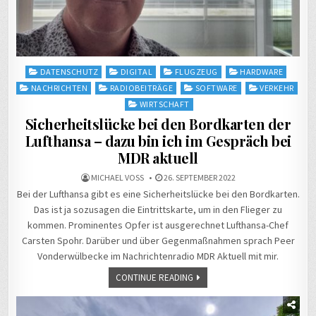
Posted
DATENSCHUTZ
DIGITAL
FLUGZEUG
HARDWARE
in
NACHRICHTEN
RADIOBEITRÄGE
SOFTWARE
VERKEHR
WIRTSCHAFT
Sicherheitslücke bei den Bordkarten der
Lufthansa – dazu bin ich im Gespräch bei
MDR aktuell
MICHAEL VOSS
26. SEPTEMBER 2022
Bei der Lufthansa gibt es eine Sicherheitslücke bei den Bordkarten.
Das ist ja sozusagen die Eintrittskarte, um in den Flieger zu
kommen. Prominentes Opfer ist ausgerechnet Lufthansa-Chef
Carsten Spohr. Darüber und über Gegenmaßnahmen sprach Peer
Vonderwülbecke im Nachrichtenradio MDR Aktuell mit mir.
CONTINUE READING