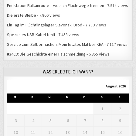
Service zum Selbermachen: Mein letztes Mal bei IKEA
- 7.117 views
#34C3: Die Geschichte einer Falschmeldung
- 6.855 views
WAS ERLEBTE ICH WANN?
August 2026
M
D
M
D
F
S
S
1
2
3
4
5
6
7
8
9
10
11
12
13
14
15
16
17
18
19
20
21
22
23
24
25
26
27
28
29
30
31