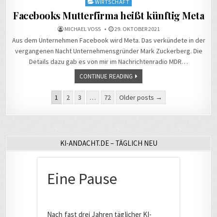
WIRTSCHAFT
Facebooks Mutterfirma heißt künftig Meta
MICHAEL VOSS
29. OKTOBER 2021
Aus dem Unternehmen Facebook wird Meta. Das verkündete in der
vergangenen Nacht Unternehmensgründer Mark Zuckerberg. Die
Details dazu gab es von mir im Nachrichtenradio MDR…
CONTINUE READING
Seitennummerierung
1
2
3
…
72
Older posts →
der
Beiträge
KI-ANDACHT.DE – TÄGLICH NEU