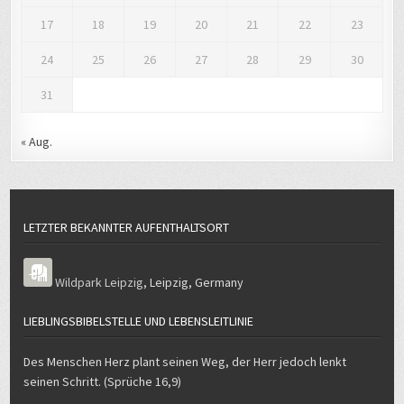
« Aug.
LETZTER BEKANNTER AUFENTHALTSORT
Wildpark Leipzig
,
Leipzig
,
Germany
LIEBLINGSBIBELSTELLE UND LEBENSLEITLINIE
Des Menschen Herz plant seinen Weg, der Herr jedoch lenkt
seinen Schritt. (Sprüche 16,9)
WEITERE INTERNETANGEBOTE
Podcast „Journalist und Christ“
Quellencheck – wie untersuche ich meine Quelle auf Wahrheit und
Seriosität?