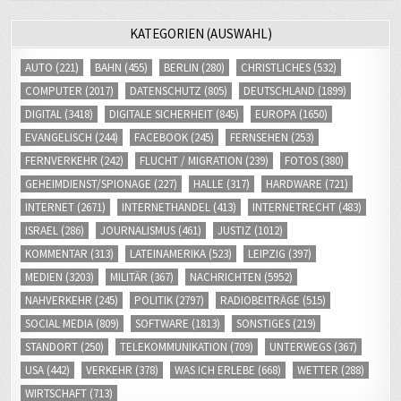
EVANGELISCH
(244)
FACEBOOK
(245)
FERNSEHEN
(253)
FERNVERKEHR
(242)
FLUCHT / MIGRATION
(239)
FOTOS
(380)
GEHEIMDIENST/SPIONAGE
(227)
HALLE
(317)
HARDWARE
(721)
INTERNET
(2671)
INTERNETHANDEL
(413)
INTERNETRECHT
(483)
ISRAEL
(286)
JOURNALISMUS
(461)
JUSTIZ
(1012)
KOMMENTAR
(313)
LATEINAMERIKA
(523)
LEIPZIG
(397)
MEDIEN
(3203)
MILITÄR
(367)
NACHRICHTEN
(5952)
NAHVERKEHR
(245)
POLITIK
(2797)
RADIOBEITRÄGE
(515)
SOCIAL MEDIA
(809)
SOFTWARE
(1813)
SONSTIGES
(219)
STANDORT
(250)
TELEKOMMUNIKATION
(709)
UNTERWEGS
(367)
USA
(442)
VERKEHR
(378)
WAS ICH ERLEBE
(668)
WETTER
(288)
WIRTSCHAFT
(713)
ZUR PERSON