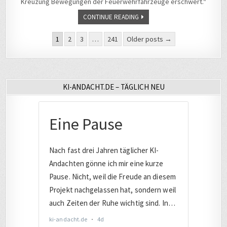
Kreuzung Bewegungen der Feuerwehrfahrzeuge erschwert.“
WEICHEN
CONTINUE READING
Seitennummerierung
1
2
3
…
241
Older posts →
der
Beiträge
KI-ANDACHT.DE – TÄGLICH NEU