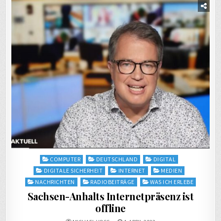
Posted
COMPUTER
DEUTSCHLAND
DIGITAL
in
DIGITALE SICHERHEIT
INTERNET
MEDIEN
NACHRICHTEN
RADIOBEITRÄGE
WAS ICH ERLEBE
Sachsen-Anhalts Internetpräsenz ist
offline