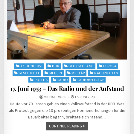
Posted
17. JUNI 1953
DDR
DEUTSCHLAND
EUROPA
in
GESCHICHTE
MEDIEN
MILITÄR
NACHRICHTEN
POLITIK
RADIO
RADIOBEITRÄGE
17. Juni 1953 – Das Radio und der Aufstand
MICHAEL VOSS
17. JUNI 2023
Heute vor 70 Jahren gab es einen Volksaufstand in der DDR. Was
als Protest gegen die 10-prozentigen Normenerhöhungen für die
Bauarbeiter begann, breitete sich rasend…
CONTINUE READING