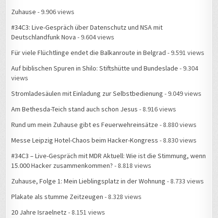
Zuhause
- 9.906 views
#34C3: Live-Gespräch über Datenschutz und NSA mit
Deutschlandfunk Nova
- 9.604 views
Für viele Flüchtlinge endet die Balkanroute in Belgrad
- 9.591 views
Auf biblischen Spuren in Shilo: Stiftshütte und Bundeslade
- 9.304
views
Stromladesäulen mit Einladung zur Selbstbedienung
- 9.049 views
Am Bethesda-Teich stand auch schon Jesus
- 8.916 views
Rund um mein Zuhause gibt es Feuerwehreinsätze
- 8.880 views
Messe Leipzig Hotel-Chaos beim Hacker-Kongress
- 8.830 views
#34C3 – Live-Gespräch mit MDR Aktuell: Wie ist die Stimmung, wenn
15.000 Hacker zusammenkommen?
- 8.818 views
Zuhause, Folge 1: Mein Lieblingsplatz in der Wohnung
- 8.733 views
Plakate als stumme Zeitzeugen
- 8.328 views
20 Jahre Israelnetz
- 8.151 views