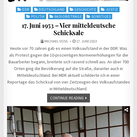
Posted
DDR
DEUTSCHLAND
GESCHICHTE
JUSTIZ
in
POLITIK
RADIOBEITRÄGE
SONSTIGES
17. Juni 1953 – Vier mitteldeutsche
Schicksale
MICHAEL VOSS
17. JUNI 2023
Heute vor 70 Jahren gab es einen Volksaufstand in der DDR. Was
als Protest gegen die 10-prozentigen Normenerhöhungen für die
Bauarbeiter begann, breitete sich rasend schnell aus. An über 700
Orten ging die Bevölkerung auf die Straße, darunter auch in
Mitteldeutschland. Bei MDR aktuell schilderte ich in einer
Reportage das Schicksal von vier Zeitzeugen des Volksaufstandes
in Mitteldeutschland.
CONTINUE READING