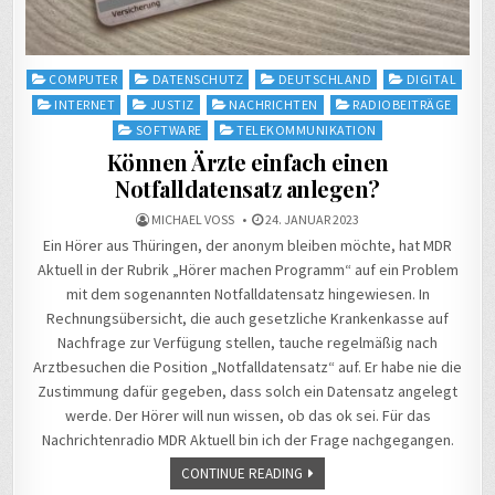
Posted
COMPUTER
DATENSCHUTZ
DEUTSCHLAND
DIGITAL
in
INTERNET
JUSTIZ
NACHRICHTEN
RADIOBEITRÄGE
SOFTWARE
TELEKOMMUNIKATION
Können Ärzte einfach einen
Notfalldatensatz anlegen?
MICHAEL VOSS
24. JANUAR 2023
Ein Hörer aus Thüringen, der anonym bleiben möchte, hat MDR
Aktuell in der Rubrik „Hörer machen Programm“ auf ein Problem
mit dem sogenannten Notfalldatensatz hingewiesen. In
Rechnungsübersicht, die auch gesetzliche Krankenkasse auf
Nachfrage zur Verfügung stellen, tauche regelmäßig nach
Arztbesuchen die Position „Notfalldatensatz“ auf. Er habe nie die
Zustimmung dafür gegeben, dass solch ein Datensatz angelegt
werde. Der Hörer will nun wissen, ob das ok sei. Für das
Nachrichtenradio MDR Aktuell bin ich der Frage nachgegangen.
CONTINUE READING