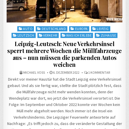
Posted
AUTO
DEUTSCHLAND
EUROPA
LEIPZIG
in
LEUTZSCH
VERKEHR
WAS ICH ERLEBE
ZUHAUSE
Leipzig-Leutzsch: Neue Verkehrsinsel
sperrt mehrere Wochen die Müllfahrzeuge
aus – nun müssen die parkenden Autos
weichen
ZU
MICHAEL VOSS
6. DEZEMBER 2022
1 KOMMENTAR
LEIPZIG-
Direkt vor meiner Haustür hat die Stadt Leipzig eine Verkehrsinsel
LEUTZSCH:
NEUE
gebaut. Und als sie fertig war, stellte die Stadt plötzlich fest, dass
VERKEHRSIN
SPERRT
die Müllfahrzeuge nicht mehr wenden konnten, denn der
MEHRERE
WOCHEN
Wendeplatz war dort, wo jetzt die Verkehrsinsel verortet ist. Die
DIE
MÜLLFAHRZ
Folge: Im September und Oktober 2022 konnte vier Wochen kein
AUS
–
Müll mehr abgeholt werden. Noch immer ist die Insel ein
NUN
Verkehrshindernis. Die Leipziger Feuerwehr antwortete auf
MÜSSEN
DIE
Nachfrage: „Es trifft jedoch zu, dass die veränderte Gestaltung der
PARKENDEN
AUTOS