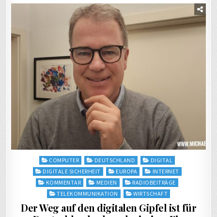
Posted
COMPUTER
DEUTSCHLAND
DIGITAL
in
DIGITALE SICHERHEIT
EUROPA
INTERNET
KOMMENTAR
MEDIEN
RADIOBEITRÄGE
TELEKOMMUNIKATION
WIRTSCHAFT
Der Weg auf den digitalen Gipfel ist für