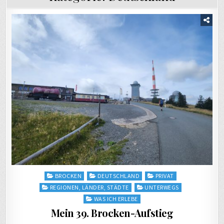
Posted
BROCKEN
DEUTSCHLAND
PRIVAT
in
REGIONEN, LÄNDER, STÄDTE
UNTERWEGS
WAS ICH ERLEBE
Mein 39. Brocken-Aufstieg