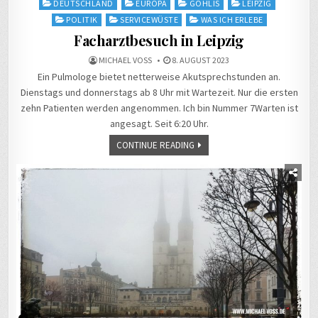
Posted
DEUTSCHLAND
EUROPA
GOHLIS
LEIPZIG
in
POLITIK
SERVICEWÜSTE
WAS ICH ERLEBE
Facharztbesuch in Leipzig
MICHAEL VOSS
8. AUGUST 2023
Ein Pulmologe bietet netterweise Akutsprechstunden an.
Dienstags und donnerstags ab 8 Uhr mit Wartezeit. Nur die ersten
zehn Patienten werden angenommen. Ich bin Nummer 7Warten ist
angesagt. Seit 6:20 Uhr.
CONTINUE READING