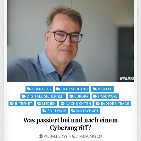
Posted
COMPUTER
DEUTSCHLAND
DIGITAL
in
DIGITALE SICHERHEIT
EUROPA
HARDWARE
INTERNET
MEDIEN
NACHRICHTEN
RADIOBEITRÄGE
SOFTWARE
WIRTSCHAFT
Was passiert bei und nach einem
Cyberangriff?
MICHAEL VOSS
3. FEBRUAR 2023