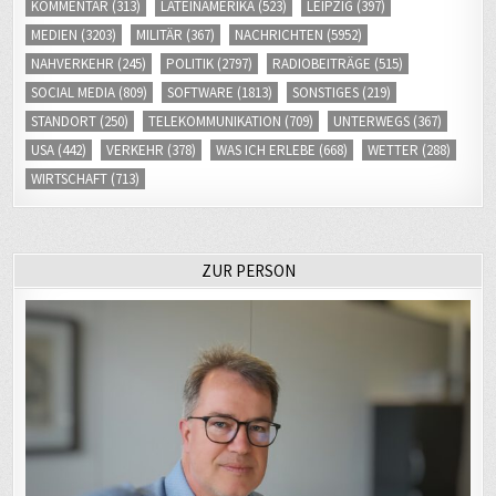
KOMMENTAR
(313)
LATEINAMERIKA
(523)
LEIPZIG
(397)
MEDIEN
(3203)
MILITÄR
(367)
NACHRICHTEN
(5952)
NAHVERKEHR
(245)
POLITIK
(2797)
RADIOBEITRÄGE
(515)
SOCIAL MEDIA
(809)
SOFTWARE
(1813)
SONSTIGES
(219)
STANDORT
(250)
TELEKOMMUNIKATION
(709)
UNTERWEGS
(367)
USA
(442)
VERKEHR
(378)
WAS ICH ERLEBE
(668)
WETTER
(288)
WIRTSCHAFT
(713)
ZUR PERSON