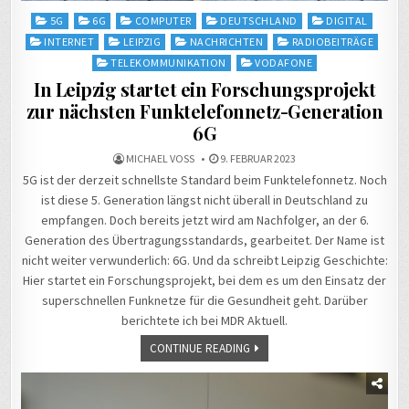
Posted
5G
6G
COMPUTER
DEUTSCHLAND
DIGITAL
in
INTERNET
LEIPZIG
NACHRICHTEN
RADIOBEITRÄGE
TELEKOMMUNIKATION
VODAFONE
In Leipzig startet ein Forschungsprojekt
zur nächsten Funktelefonnetz-Generation
6G
MICHAEL VOSS
9. FEBRUAR 2023
5G ist der derzeit schnellste Standard beim Funktelefonnetz. Noch
ist diese 5. Generation längst nicht überall in Deutschland zu
empfangen. Doch bereits jetzt wird am Nachfolger, an der 6.
Generation des Übertragungsstandards, gearbeitet. Der Name ist
nicht weiter verwunderlich: 6G. Und da schreibt Leipzig Geschichte:
Hier startet ein Forschungsprojekt, bei dem es um den Einsatz der
superschnellen Funknetze für die Gesundheit geht. Darüber
berichtete ich bei MDR Aktuell.
CONTINUE READING