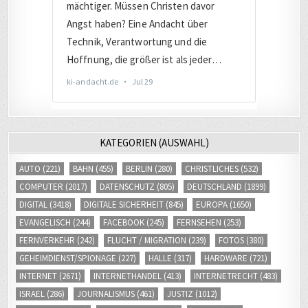
KATEGORIEN (AUSWAHL)
AUTO
(221)
BAHN
(455)
BERLIN
(280)
CHRISTLICHES
(532)
COMPUTER
(2017)
DATENSCHUTZ
(805)
DEUTSCHLAND
(1899)
DIGITAL
(3418)
DIGITALE SICHERHEIT
(845)
EUROPA
(1650)
EVANGELISCH
(244)
FACEBOOK
(245)
FERNSEHEN
(253)
FERNVERKEHR
(242)
FLUCHT / MIGRATION
(239)
FOTOS
(380)
GEHEIMDIENST/SPIONAGE
(227)
HALLE
(317)
HARDWARE
(721)
INTERNET
(2671)
INTERNETHANDEL
(413)
INTERNETRECHT
(483)
ISRAEL
(286)
JOURNALISMUS
(461)
JUSTIZ
(1012)