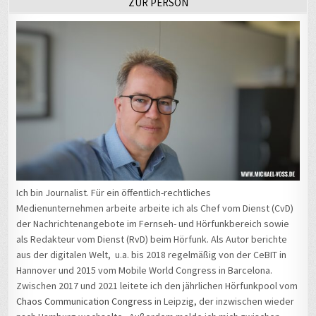
Ich bin Journalist. Für ein öffentlich-rechtliches
Medienunternehmen arbeite arbeite ich als Chef vom Dienst (CvD)
der Nachrichtenangebote im Fernseh- und Hörfunkbereich sowie
als Redakteur vom Dienst (RvD) beim Hörfunk. Als Autor berichte
aus der digitalen Welt, u.a. bis 2018 regelmäßig von der CeBIT in
Hannover und 2015 vom Mobile World Congress in Barcelona.
Zwischen 2017 und 2021 leitete ich den jährlichen Hörfunkpool vom
Chaos Communication Congress
in Leipzig, der inzwischen wieder
nach Hamburg wechselte. Außerdem melde ich mich zwischen
2012 und 2022 regelmäßig von der
Internationalen Funkausstellung
in Berlin. 2016 war ich für meinen Arbeitgeber auf der
Balkanroute
unterwegs und sprach mit Flüchtlingen. Hinzu kam eine