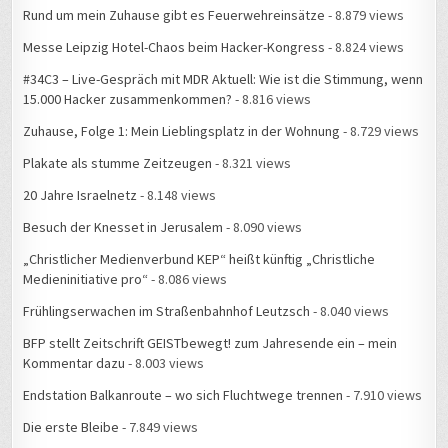
15.000 Hacker zusammenkommen?
- 8.816 views
Zuhause, Folge 1: Mein Lieblingsplatz in der Wohnung
- 8.729 views
Plakate als stumme Zeitzeugen
- 8.321 views
20 Jahre Israelnetz
- 8.148 views
Besuch der Knesset in Jerusalem
- 8.090 views
„Christlicher Medienverbund KEP“ heißt künftig „Christliche
Medieninitiative pro“
- 8.086 views
Frühlingserwachen im Straßenbahnhof Leutzsch
- 8.040 views
BFP stellt Zeitschrift GEISTbewegt! zum Jahresende ein – mein
Kommentar dazu
- 8.003 views
Endstation Balkanroute – wo sich Fluchtwege trennen
- 7.910 views
Die erste Bleibe
- 7.849 views
Ein Tag im Flüchtlingslager Slavonski Brod
- 7.785 views
Spezielles USB-Kabel fehlt
- 7.442 views
Service zum Selbermachen: Mein letztes Mal bei IKEA
- 7.113 views