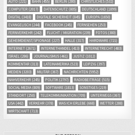
FERNVERKEHR
(242)
FLUCHT / MIGRATION
(239)
FOTOS
(380)
GEHEIMDIENST/SPIONAGE
(227)
HALLE
(317)
HARDWARE
(721)
INTERNET
(2671)
INTERNETHANDEL
(413)
INTERNETRECHT
(483)
ISRAEL
(286)
JOURNALISMUS
(461)
JUSTIZ
(1012)
KOMMENTAR
(313)
LATEINAMERIKA
(523)
LEIPZIG
(397)
MEDIEN
(3203)
MILITÄR
(367)
NACHRICHTEN
(5952)
NAHVERKEHR
(245)
POLITIK
(2797)
RADIOBEITRÄGE
(515)
SOCIAL MEDIA
(809)
SOFTWARE
(1813)
SONSTIGES
(219)
STANDORT
(250)
TELEKOMMUNIKATION
(709)
UNTERWEGS
(367)
USA
(442)
VERKEHR
(378)
WAS ICH ERLEBE
(668)
WETTER
(288)
WIRTSCHAFT
(713)
ZUR PERSON