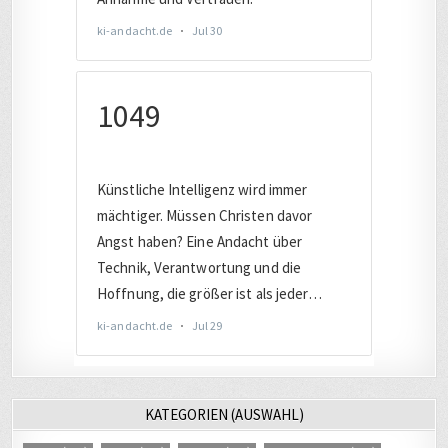
KATEGORIEN (AUSWAHL)
AUTO
(221)
BAHN
(455)
BERLIN
(280)
CHRISTLICHES
(532)
COMPUTER
(2017)
DATENSCHUTZ
(805)
DEUTSCHLAND
(1899)
DIGITAL
(3418)
DIGITALE SICHERHEIT
(845)
EUROPA
(1650)
EVANGELISCH
(244)
FACEBOOK
(245)
FERNSEHEN
(253)