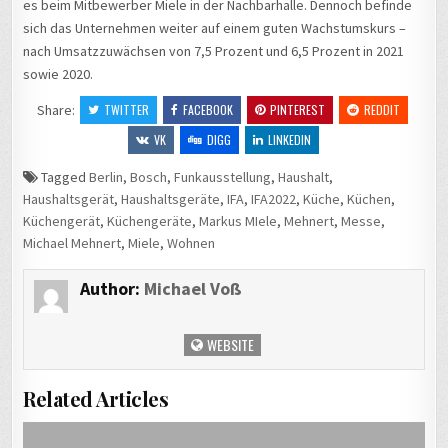
es beim Mitbewerber Miele in der Nachbarhalle. Dennoch befinde
sich das Unternehmen weiter auf einem guten Wachstumskurs –
nach Umsatzzuwächsen von 7,5 Prozent und 6,5 Prozent in 2021
sowie 2020.
Share:
TWITTER
FACEBOOK
PINTEREST
REDDIT
VK
DIGG
LINKEDIN
Tagged
Berlin
,
Bosch
,
Funkausstellung
,
Haushalt
,
Haushaltsgerät
,
Haushaltsgeräte
,
IFA
,
IFA2022
,
Küche
,
Küchen
,
Küchengerät
,
Küchengeräte
,
Markus MIele
,
Mehnert
,
Messe
,
Michael Mehnert
,
Miele
,
Wohnen
Author:
Michael Voß
WEBSITE
Related Articles