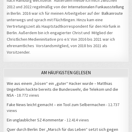
Vertretungszeit als Hauptstadtkorrespondent für den Hörfunk in
Berlin. Außerdem bin ich engagierter Christ und Mitglied der
Christlichen Medieninitiative pro e.V. Von 2016 bis 2021 war ich
ehrenamtliches Vorstandsmitglied, von 2018 bis 2021 als
Vorsitzender.
AM HÄUFIGSTEN GELESEN
Wie aus einem „bösen“ ein „guter“ Hacker wurde – Matthias
Ungethüm hackte bereits die Bundeswehr, die Telekom und die
NSA
- 18.772 views
Fake News leicht gemacht – ein Tool zum Selbermachen
- 12.737
views
Ein unglaublicher SZ-Kommentar
- 12.414 views
Quer durch Berlin: Der „Marsch für das Leben“ setzt sich gegen
Abtreibungen ein
- 11.610 views
#34C3: Beckedahl fordert bessere Kontrolle der künstlichen
Intelligenz
- 10.984 views