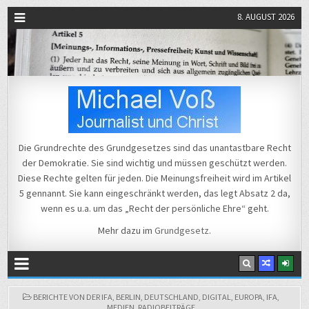
8. AUGUST 2026
Michael Voß
Journalist und Christ
Die Grundrechte des Grundgesetzes sind das unantastbare Recht
der Demokratie. Sie sind wichtig und müssen geschützt werden.
Diese Rechte gelten für jeden. Die Meinungsfreiheit wird im Artikel
5 gennannt. Sie kann eingeschränkt werden, das legt Absatz 2 da,
wenn es u.a. um das „Recht der persönliche Ehre“ geht.
Mehr dazu im
Grundgesetz
.
POSTED
BERICHTE VON DER IFA
,
BERLIN
,
DEUTSCHLAND
,
DIGITAL
,
EUROPA
,
IFA
,
IN
MEDIEN
,
RADIOBEITRÄGE