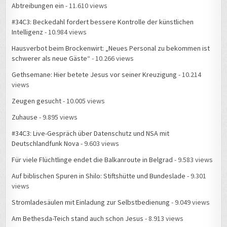
Hausverbot beim Brockenwirt: „Neues Personal zu bekommen ist
schwerer als neue Gäste“
- 10.266 views
Gethsemane: Hier betete Jesus vor seiner Kreuzigung
- 10.214
views
Zeugen gesucht
- 10.005 views
Zuhause
- 9.895 views
#34C3: Live-Gespräch über Datenschutz und NSA mit
Deutschlandfunk Nova
- 9.603 views
Für viele Flüchtlinge endet die Balkanroute in Belgrad
- 9.583 views
Auf biblischen Spuren in Shilo: Stiftshütte und Bundeslade
- 9.301
views
Stromladesäulen mit Einladung zur Selbstbedienung
- 9.049 views
Am Bethesda-Teich stand auch schon Jesus
- 8.913 views
Rund um mein Zuhause gibt es Feuerwehreinsätze
- 8.879 views
Messe Leipzig Hotel-Chaos beim Hacker-Kongress
- 8.824 views
#34C3 – Live-Gespräch mit MDR Aktuell: Wie ist die Stimmung, wenn