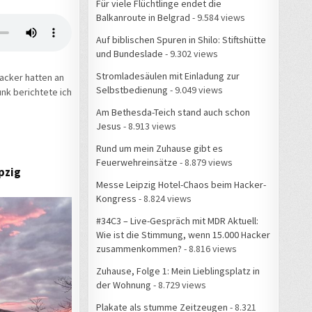
Für viele Flüchtlinge endet die
Balkanroute in Belgrad
- 9.584 views
Auf biblischen Spuren in Shilo: Stiftshütte
und Bundeslade
- 9.302 views
Stromladesäulen mit Einladung zur
acker hatten an
Selbstbedienung
- 9.049 views
nk berichtete ich
Am Bethesda-Teich stand auch schon
Jesus
- 8.913 views
Rund um mein Zuhause gibt es
Feuerwehreinsätze
- 8.879 views
pzig
Messe Leipzig Hotel-Chaos beim Hacker-
Kongress
- 8.824 views
#34C3 – Live-Gespräch mit MDR Aktuell:
Wie ist die Stimmung, wenn 15.000 Hacker
zusammenkommen?
- 8.816 views
Zuhause, Folge 1: Mein Lieblingsplatz in
der Wohnung
- 8.729 views
Plakate als stumme Zeitzeugen
- 8.321