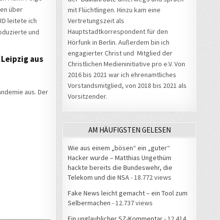
ten über
mit Flüchtlingen. Hinzu kam eine
D leitete ich
Vertretungszeit als
Hauptstadtkorrespondent für den
oduzierte und
Hörfunk in Berlin. Außerdem bin ich
engagierter Christ und Mitglied der
Leipzig aus
Christlichen Medieninitiative pro e.V. Von
2016 bis 2021 war ich ehrenamtliches
Vorstandsmitglied, von 2018 bis 2021 als
andemie aus. Der
Vorsitzender.
AM HÄUFIGSTEN GELESEN
Wie aus einem „bösen“ ein „guter“
Hacker wurde – Matthias Ungethüm
hackte bereits die Bundeswehr, die
Telekom und die NSA
- 18.772 views
Fake News leicht gemacht – ein Tool zum
Selbermachen
- 12.737 views
Ein unglaublicher SZ-Kommentar
- 12.414