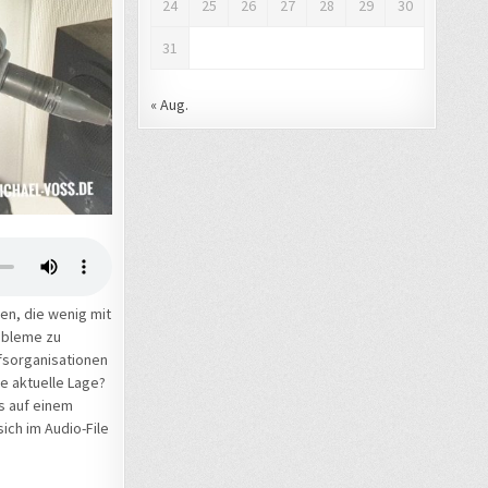
24
25
26
27
28
29
30
31
« Aug.
en, die wenig mit
robleme zu
fsorganisationen
e aktuelle Lage?
s auf einem
ich im Audio-File