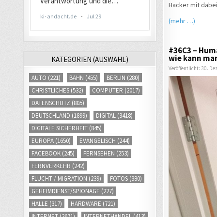
Hacker mit dabei
(mehr …)
#36C3 – Huma
wie kann man
KATEGORIEN (AUSWAHL)
Veröffentlicht: 30. D
AUTO
(221)
BAHN
(455)
BERLIN
(280)
CHRISTLICHES
(532)
COMPUTER
(2017)
DATENSCHUTZ
(805)
DEUTSCHLAND
(1899)
DIGITAL
(3418)
DIGITALE SICHERHEIT
(845)
EUROPA
(1650)
EVANGELISCH
(244)
FACEBOOK
(245)
FERNSEHEN
(253)
FERNVERKEHR
(242)
FLUCHT / MIGRATION
(239)
FOTOS
(380)
GEHEIMDIENST/SPIONAGE
(227)
HALLE
(317)
HARDWARE
(721)
INTERNET
(2671)
INTERNETHANDEL
(413)