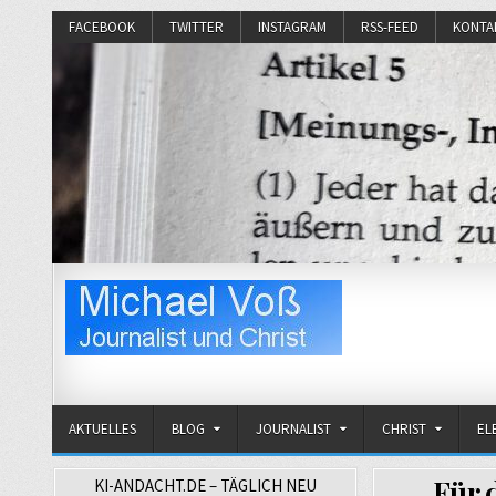
FACEBOOK
TWITTER
INSTAGRAM
RSS-FEED
KONTA
Michael Voß
Journalist und Christ
AKTUELLES
BLOG
JOURNALIST
CHRIST
EL
Für 
KI-ANDACHT.DE – TÄGLICH NEU