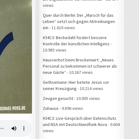
views
Quer durch Berlin: Der „Marsch für das
Leben“ setzt sich gegen Abtreibungen
ein
- 11.610 views
#34C3: Beckedahl fordert bessere
Kontrolle der künstlichen Intelligenz
-
10.985 views
Hausverbot beim Brockenwirt: „Neues
Personal zu bekommen ist schwerer als
neue Gäste“
- 10.267 views
Gethsemane: Hier betete Jesus vor
seiner Kreuzigung
- 10.214 views
Zeugen gesucht
- 10.005 views
Zuhause
- 9.896 views
#34C3: Live-Gespräch über Datenschutz
und NSA mit Deutschlandfunk Nova
- 9.604
views