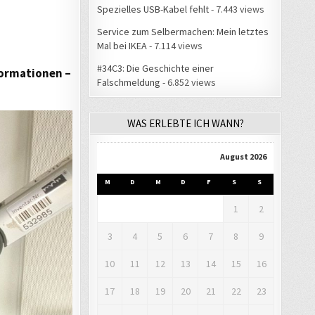
Spezielles USB-Kabel fehlt
- 7.443 views
Service zum Selbermachen: Mein letztes
Mal bei IKEA
- 7.114 views
#34C3: Die Geschichte einer
formationen –
Falschmeldung
- 6.852 views
WAS ERLEBTE ICH WANN?
August 2026
M
D
M
D
F
S
S
1
2
3
4
5
6
7
8
9
10
11
12
13
14
15
16
17
18
19
20
21
22
23