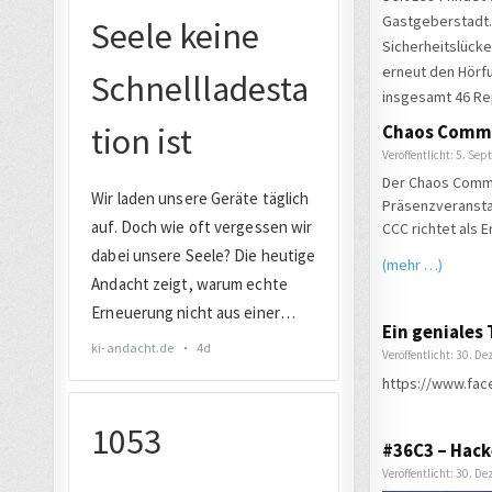
Gastgeberstadt. 
Sicherheitslücke
erneut den Hörfu
insgesamt 46 Re
Chaos Commun
Veröffentlicht: 5. Se
Der Chaos Commun
Präsenzveranstal
CCC richtet als 
(mehr …)
Ein geniales
Veröffentlicht: 30. D
https://www.fa
#36C3 – Hack
Veröffentlicht: 30. D