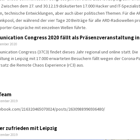
Zwischen dem 27. und 30.12.19 diskutierten 17.000 Hacker und IT-Spezialis
n, technische Entwicklungen, aber auch über politischen Themen. Für die AR
nkpool, der während der vier Tage 20 Beiträge für alle ARD-Radiowellen pr
porter-Gespräche mit einzelnen Wellen führte.
ication Congress 2020 fällt als Präsenzveranstaltung in 
ptember 2020
ication Congress (37C3) findet dieses Jahr regional und online statt. Die
tung in Leipzig mit 17.000 erwarteten Besuchern fällt wegen der Corona-P
Ersatz die Remote Chaos Experience (rC3) aus.
 Team
ezember 2019
cebook.com/216320465070024/posts/2630988996936480/
er zufrieden mit Leipzig
ezember 2019