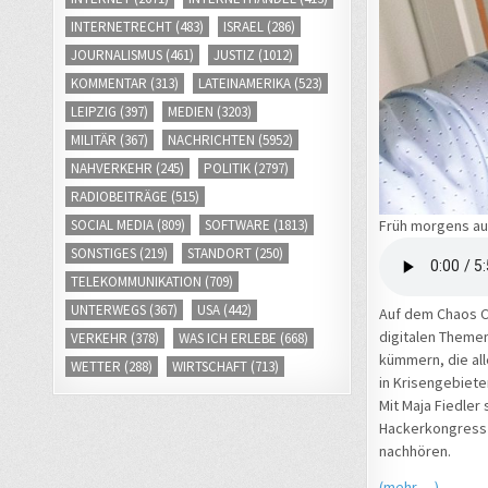
INTERNETRECHT
(483)
ISRAEL
(286)
JOURNALISMUS
(461)
JUSTIZ
(1012)
KOMMENTAR
(313)
LATEINAMERIKA
(523)
LEIPZIG
(397)
MEDIEN
(3203)
MILITÄR
(367)
NACHRICHTEN
(5952)
NAHVERKEHR
(245)
POLITIK
(2797)
RADIOBEITRÄGE
(515)
SOCIAL MEDIA
(809)
SOFTWARE
(1813)
Früh morgens au
SONSTIGES
(219)
STANDORT
(250)
TELEKOMMUNIKATION
(709)
UNTERWEGS
(367)
USA
(442)
Auf dem Chaos Co
digitalen Themen
VERKEHR
(378)
WAS ICH ERLEBE
(668)
kümmern, die all
WETTER
(288)
WIRTSCHAFT
(713)
in Krisengebiete
Mit Maja Fiedler
Hackerkongress a
nachhören.
(mehr …)