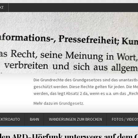
KT
Die Grundrechte des Grundgesetzes sind das unantastba
geschützt werden. Diese Rechte gelten für jeden. Die Mei
werden, das legt Absatz 2 da, wenn es u.a. um das „Rech
Mehr dazu im
Grundgesetz
.
EKTROAUTO
BAHN
WANDERUNGEN ZUM BROCKEN
FOTOS / VIDEO
den ARD-Hörfunk unterwegs auf dem 