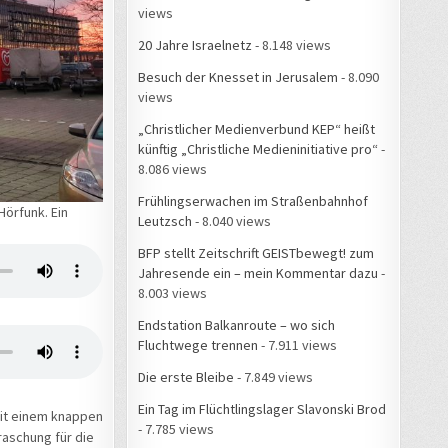
views
20 Jahre Israelnetz
- 8.148 views
Besuch der Knesset in Jerusalem
- 8.090
views
„Christlicher Medienverbund KEP“ heißt
künftig „Christliche Medieninitiative pro“
-
8.086 views
Frühlingserwachen im Straßenbahnhof
örfunk. Ein
Leutzsch
- 8.040 views
BFP stellt Zeitschrift GEISTbewegt! zum
Jahresende ein – mein Kommentar dazu
-
8.003 views
Endstation Balkanroute – wo sich
Fluchtwege trennen
- 7.911 views
Die erste Bleibe
- 7.849 views
Ein Tag im Flüchtlingslager Slavonski Brod
eit einem knappen
- 7.785 views
aschung für die