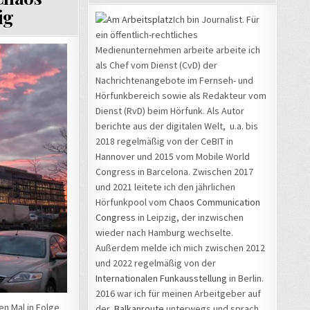
ig
Ich bin Journalist. Für
ein öffentlich-rechtliches
Medienunternehmen arbeite arbeite ich
als Chef vom Dienst (CvD) der
Nachrichtenangebote im Fernseh- und
Hörfunkbereich sowie als Redakteur vom
Dienst (RvD) beim Hörfunk. Als Autor
berichte aus der digitalen Welt, u.a. bis
2018 regelmäßig von der CeBIT in
Hannover und 2015 vom Mobile World
Congress in Barcelona. Zwischen 2017
und 2021 leitete ich den jährlichen
Hörfunkpool vom
Chaos Communication
Congress
in Leipzig, der inzwischen
wieder nach Hamburg wechselte.
Außerdem melde ich mich zwischen 2012
und 2022 regelmäßig von der
Internationalen Funkausstellung
in Berlin.
2016 war ich für meinen Arbeitgeber auf
en Mal in Folge
der
Balkanroute
unterwegs und sprach