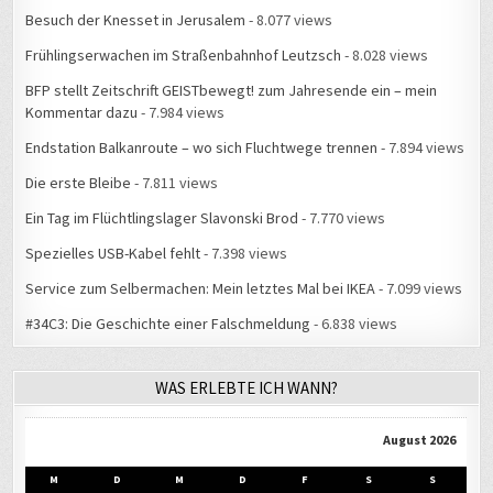
Besuch der Knesset in Jerusalem
- 8.077 views
Frühlingserwachen im Straßenbahnhof Leutzsch
- 8.028 views
BFP stellt Zeitschrift GEISTbewegt! zum Jahresende ein – mein
Kommentar dazu
- 7.984 views
Endstation Balkanroute – wo sich Fluchtwege trennen
- 7.894 views
Die erste Bleibe
- 7.811 views
Ein Tag im Flüchtlingslager Slavonski Brod
- 7.770 views
Spezielles USB-Kabel fehlt
- 7.398 views
Service zum Selbermachen: Mein letztes Mal bei IKEA
- 7.099 views
#34C3: Die Geschichte einer Falschmeldung
- 6.838 views
WAS ERLEBTE ICH WANN?
August 2026
M
D
M
D
F
S
S