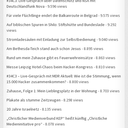
#34C3: Live-Gespräch über Datenschutz und NSA mit
Deutschlandfunk Nova
- 9.596 views
Für viele Flüchtlinge endet die Balkanroute in Belgrad
- 9.575 views
Auf biblischen Spuren in Shilo: Stiftshütte und Bundeslade
- 9.292
views
Stromladesäulen mit Einladung zur Selbstbedienung
- 9.040 views
Am Bethesda-Teich stand auch schon Jesus
- 8.895 views
Rund um mein Zuhause gibt es Feuerwehreinsätze
- 8.863 views
Messe Leipzig Hotel-Chaos beim Hacker-Kongress
- 8.810 views
#34C3 – Live-Gespräch mit MDR Aktuell: Wie ist die Stimmung, wenn
15.000 Hacker zusammenkommen?
- 8.800 views
Zuhause, Folge 1: Mein Lieblingsplatz in der Wohnung
- 8.703 views
Plakate als stumme Zeitzeugen
- 8.298 views
20 Jahre Israelnetz
- 8.135 views
„Christlicher Medienverbund KEP“ heißt künftig „Christliche
Medieninitiative pro“
- 8.078 views