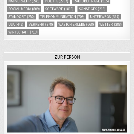
NAHVERKEHR
(245)
POLITIK
(2797)
RADIOBEITRÄGE
(515)
SOCIAL MEDIA
(809)
SOFTWARE
(1813)
SONSTIGES
(219)
STANDORT
(250)
TELEKOMMUNIKATION
(709)
UNTERWEGS
(367)
USA
(442)
VERKEHR
(378)
WAS ICH ERLEBE
(668)
WETTER
(288)
WIRTSCHAFT
(713)
ZUR PERSON