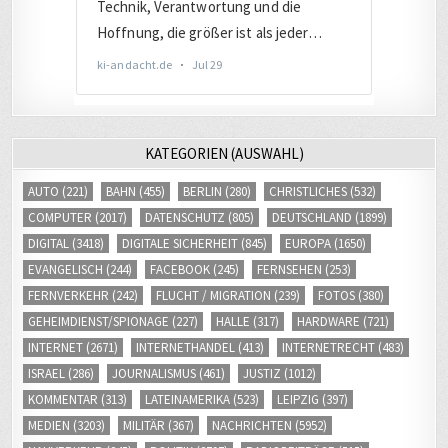
KATEGORIEN (AUSWAHL)
AUTO
(221)
BAHN
(455)
BERLIN
(280)
CHRISTLICHES
(532)
COMPUTER
(2017)
DATENSCHUTZ
(805)
DEUTSCHLAND
(1899)
DIGITAL
(3418)
DIGITALE SICHERHEIT
(845)
EUROPA
(1650)
EVANGELISCH
(244)
FACEBOOK
(245)
FERNSEHEN
(253)
FERNVERKEHR
(242)
FLUCHT / MIGRATION
(239)
FOTOS
(380)
GEHEIMDIENST/SPIONAGE
(227)
HALLE
(317)
HARDWARE
(721)
INTERNET
(2671)
INTERNETHANDEL
(413)
INTERNETRECHT
(483)
ISRAEL
(286)
JOURNALISMUS
(461)
JUSTIZ
(1012)
KOMMENTAR
(313)
LATEINAMERIKA
(523)
LEIPZIG
(397)
MEDIEN
(3203)
MILITÄR
(367)
NACHRICHTEN
(5952)