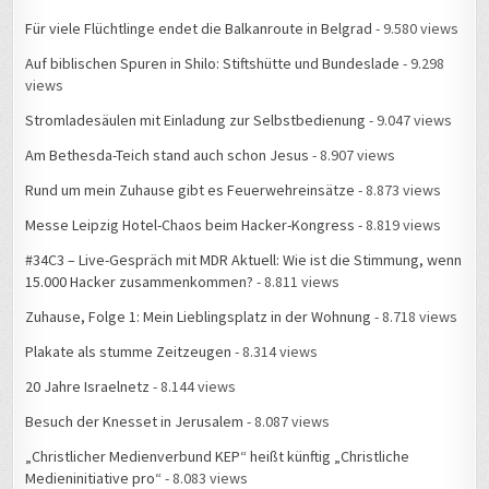
Für viele Flüchtlinge endet die Balkanroute in Belgrad
- 9.580 views
Auf biblischen Spuren in Shilo: Stiftshütte und Bundeslade
- 9.298
views
Stromladesäulen mit Einladung zur Selbstbedienung
- 9.047 views
Am Bethesda-Teich stand auch schon Jesus
- 8.907 views
Rund um mein Zuhause gibt es Feuerwehreinsätze
- 8.873 views
Messe Leipzig Hotel-Chaos beim Hacker-Kongress
- 8.819 views
#34C3 – Live-Gespräch mit MDR Aktuell: Wie ist die Stimmung, wenn
15.000 Hacker zusammenkommen?
- 8.811 views
Zuhause, Folge 1: Mein Lieblingsplatz in der Wohnung
- 8.718 views
Plakate als stumme Zeitzeugen
- 8.314 views
20 Jahre Israelnetz
- 8.144 views
Besuch der Knesset in Jerusalem
- 8.087 views
„Christlicher Medienverbund KEP“ heißt künftig „Christliche
Medieninitiative pro“
- 8.083 views