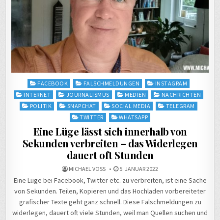
Posted
FACEBOOK
FALSCHMELDUNGEN
INSTAGRAM
in
INTERNET
JOURNALISMUS
MEDIEN
NACHRICHTEN
POLITIK
SNAPCHAT
SOCIAL MEDIA
TELEGRAM
TWITTER
WHATSAPP
Eine Lüge lässt sich innerhalb von
Sekunden verbreiten – das Widerlegen
dauert oft Stunden
MICHAEL VOSS
5. JANUAR 2022
Eine Lüge bei Facebook, Twitter etc. zu verbreiten, ist eine Sache
von Sekunden. Teilen, Kopieren und das Hochladen vorbereiteter
grafischer Texte geht ganz schnell. Diese Falschmeldungen zu
widerlegen, dauert oft viele Stunden, weil man Quellen suchen und