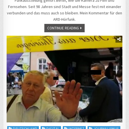
Funkausstellung gehört Berlin, wie die Kamera zu Film und
Fernsehen. Seit 98 Jahren sind Stadt und Messe fest mit einander
verbunden und das muss auch so bleiben. Mein Kommentar für den
ARD-Hörfunk.
CONTINUE READING
Posted
DEUTSCHLAND
DIGITAL
INTERNET
JOURNALISMUS