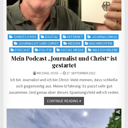
Posted
CHRISTLICHES
DIGITAL
INTERNET
JOURNALISMUS
in
JOURNALIST UND CHRIST
MEDIEN
NACHRICHTEN
PODCAST
POLITIK
SOCIAL MEDIA
WAS ICH ERLEBE
Mein Podcast „Journalist und Christ“ ist
gestartet
MICHAEL VOSS
17. SEPTEMBER 2022
Ich bin Journalist und ich bin Christ. Viele meinen, dass schließe
sich gegenseitig aus. Meine Erfahrung: Es passt sehr gut
zusammen. Und genau über dieses Spannungsfeld will ich reden.
CONTINUE READING