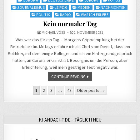
CORONA
DEUTSCHLAND
EUROPA
FOTOS
in
JOURNALISMUS
LEIPZIG
MEDIEN
NACHRICHTEN
POLITIK
RADIO
WAS ICH ERLEBE
Kein normaler Tag
MICHAEL VOSS
2. NOVEMBER 2021
Was war das für ein Tag… Morgens Grippeimpfung bei der
Betriebsärztin. Mittags erfahre ich als Chef vom Dienst, dass ein
Politiker, mit dem einige Kollegen und ich ein Hintergrundgespräch
hatten, an Corona erkrankt ist. Besorgnis um die Person, aber
Erleichterung, weil mein gestriger Test negativ war.
CONTINUE READING
Seitennummerierung
1
2
3
…
48
Older posts →
der
Beiträge
KI-ANDACHT.DE – TÄGLICH NEU