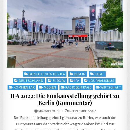
Posted
BERICHTE VON DER IFA
BERLIN
CEBIT
in
DEUTSCHLAND
EUROPA
IFA
JOURNALISMUS
KOMMENTAR
MEDIEN
RADIOBEITRÄGE
WIRTSCHAFT
IFA 2022: Die Funkausstellung gehört zu
Berlin (Kommentar)
MICHAEL VOSS
6. SEPTEMBER 2022
Die Funkausstellung gehört genauso zu Berlin, wie auch die
Currywurst aus der Stadt nicht wegzudenken ist. Und zur