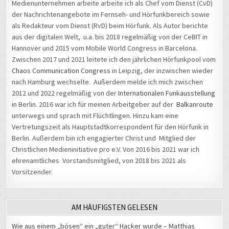
der Nachrichtenangebote im Fernseh- und Hörfunkbereich sowie
als Redakteur vom Dienst (RvD) beim Hörfunk. Als Autor berichte
aus der digitalen Welt, u.a. bis 2018 regelmäßig von der CeBIT in
Hannover und 2015 vom Mobile World Congress in Barcelona.
Zwischen 2017 und 2021 leitete ich den jährlichen Hörfunkpool vom
Chaos Communication Congress
in Leipzig, der inzwischen wieder
nach Hamburg wechselte. Außerdem melde ich mich zwischen
2012 und 2022 regelmäßig von der
Internationalen Funkausstellung
in Berlin. 2016 war ich für meinen Arbeitgeber auf der
Balkanroute
unterwegs und sprach mit Flüchtlingen. Hinzu kam eine
Vertretungszeit als Hauptstadtkorrespondent für den Hörfunk in
Berlin. Außerdem bin ich engagierter Christ und Mitglied der
Christlichen Medieninitiative pro e.V. Von 2016 bis 2021 war ich
ehrenamtliches Vorstandsmitglied, von 2018 bis 2021 als
Vorsitzender.
AM HÄUFIGSTEN GELESEN
Wie aus einem „bösen“ ein „guter“ Hacker wurde – Matthias
Ungethüm hackte bereits die Bundeswehr, die Telekom und die