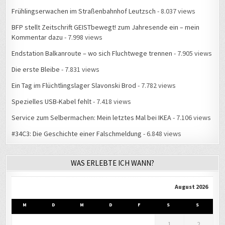
Frühlingserwachen im Straßenbahnhof Leutzsch
- 8.037 views
BFP stellt Zeitschrift GEISTbewegt! zum Jahresende ein – mein
Kommentar dazu
- 7.998 views
Endstation Balkanroute – wo sich Fluchtwege trennen
- 7.905 views
Die erste Bleibe
- 7.831 views
Ein Tag im Flüchtlingslager Slavonski Brod
- 7.782 views
Spezielles USB-Kabel fehlt
- 7.418 views
Service zum Selbermachen: Mein letztes Mal bei IKEA
- 7.106 views
#34C3: Die Geschichte einer Falschmeldung
- 6.848 views
WAS ERLEBTE ICH WANN?
August 2026
M
D
M
D
F
S
S
1
2