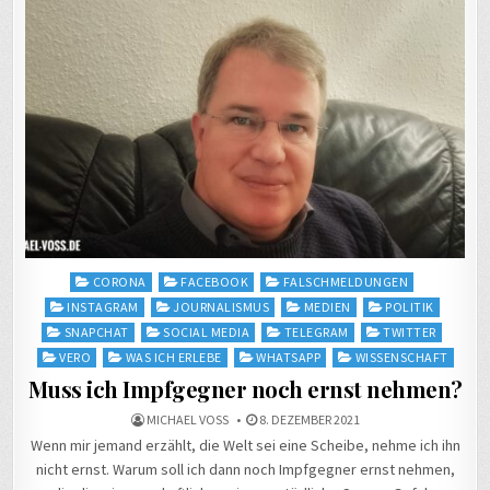
Posted
CORONA
FACEBOOK
FALSCHMELDUNGEN
in
INSTAGRAM
JOURNALISMUS
MEDIEN
POLITIK
SNAPCHAT
SOCIAL MEDIA
TELEGRAM
TWITTER
VERO
WAS ICH ERLEBE
WHATSAPP
WISSENSCHAFT
Muss ich Impfgegner noch ernst nehmen?
MICHAEL VOSS
8. DEZEMBER 2021
Wenn mir jemand erzählt, die Welt sei eine Scheibe, nehme ich ihn
nicht ernst. Warum soll ich dann noch Impfgegner ernst nehmen,