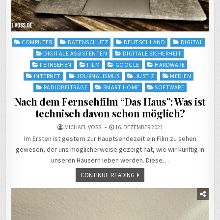
Posted
COMPUTER
DATENSCHUTZ
DEUTSCHLAND
DIGITAL
in
DIGITALE ASSISTENTEN
DIGITALE SICHERHEIT
FERNSEHEN
FILM
GOOGLE
HARDWARE
INTERNET
JOURNALISMUS
JUSTIZ
MEDIEN
RADIOBEITRÄGE
SMART HOME
SOFTWARE
Nach dem Fernsehfilm “Das Haus”: Was ist
technisch davon schon möglich?
MICHAEL VOSS
16. DEZEMBER 2021
Im Ersten ist gestern zur Hauptsendezeit ein Film zu sehen
gewesen, der uns möglicherweise gezeigt hat, wie wir künftig in
unseren Häusern leben werden. Diese…
CONTINUE READING