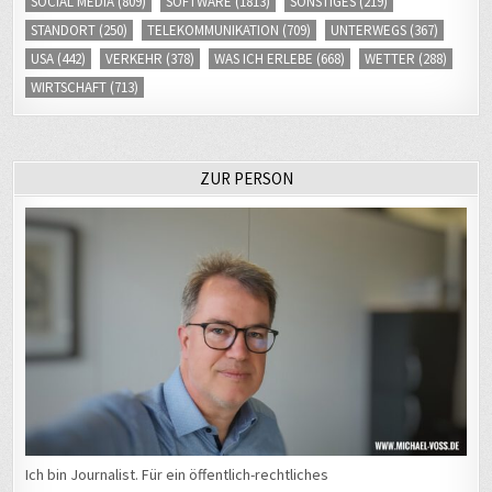
STANDORT
(250)
TELEKOMMUNIKATION
(709)
UNTERWEGS
(367)
USA
(442)
VERKEHR
(378)
WAS ICH ERLEBE
(668)
WETTER
(288)
WIRTSCHAFT
(713)
ZUR PERSON
Ich bin Journalist. Für ein öffentlich-rechtliches
Medienunternehmen arbeite arbeite ich als Chef vom Dienst (CvD)