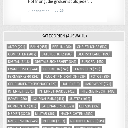
KATEGORIEN (AUSWAHL)
AUTO
(221)
BAHN
(455)
BERLIN
(280)
CHRISTLICHES
(532)
COMPUTER
(2017)
DATENSCHUTZ
(805)
DEUTSCHLAND
(1899)
DIGITAL
(3418)
DIGITALE SICHERHEIT
(845)
EUROPA
(1650)
EVANGELISCH
(244)
FACEBOOK
(245)
FERNSEHEN
(253)
FERNVERKEHR
(242)
FLUCHT / MIGRATION
(239)
FOTOS
(380)
GEHEIMDIENST/SPIONAGE
(227)
HALLE
(317)
HARDWARE
(721)
INTERNET
(2671)
INTERNETHANDEL
(413)
INTERNETRECHT
(483)
ISRAEL
(286)
JOURNALISMUS
(461)
JUSTIZ
(1012)
KOMMENTAR
(313)
LATEINAMERIKA
(523)
LEIPZIG
(397)
MEDIEN
(3203)
MILITÄR
(367)
NACHRICHTEN
(5952)
NAHVERKEHR
(245)
POLITIK
(2797)
RADIOBEITRÄGE
(515)
SOCIAL MEDIA
(809)
SOFTWARE
(1813)
SONSTIGES
(219)