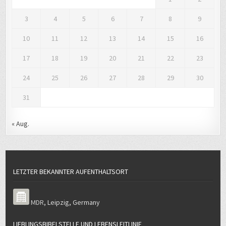
3
4
5
6
7
8
9
10
11
12
13
14
15
16
17
18
19
20
21
22
23
24
25
26
27
28
29
30
31
« Aug.
LETZTER BEKANNTER AUFENTHALTSORT
MDR
,
Leipzig
,
Germany
LIEBLINGSBIBELSTELLE UND LEBENSLEITLINIE