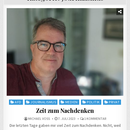
Posted
AFD
JOURNALISMUS
MEDIEN
POLITIK
PRIVAT
in
Zeit zum Nachdenken
ZU
MICHAEL VOSS
7. JULI 2023
1 KOMMENTAR
ZEIT
Die letzten Tage gaben mir viel Zeit zum Nachdenken. Nicht, weil
ZUM
NACHDENKEN