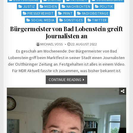
in
JUSTIZ
MEDIEN
NACHRICHTEN
POLITIK
PRESSEFREIHEIT
PRINT
RADIOBEITRÄGE
SOCIAL MEDIA
SONSTIGES
TWITTER
Bürgermeister von Bad Lobenstein greift
Journalisten an
MICHAEL VOSS
22. AUGUST 2022
Es geschah am Wochenende: Der Bürgermeister von Bad
Lobenstein griff beim Marktfest in seiner Stadt einen Journalisten
der Ostthüringer Zeitung an. Festgehalten ist alles in einem Video.
Für MDR Aktuell fasste ich zusammen, was bisher bekannt ist.
CONTINUE READING