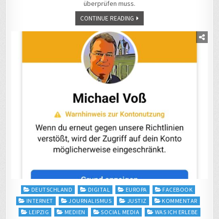
überprüfen muss.
CONTINUE READING
Posted
DEUTSCHLAND
DIGITAL
EUROPA
FACEBOOK
in
INTERNET
JOURNALISMUS
JUSTIZ
KOMMENTAR
LEIPZIG
MEDIEN
SOCIAL MEDIA
WAS ICH ERLEBE