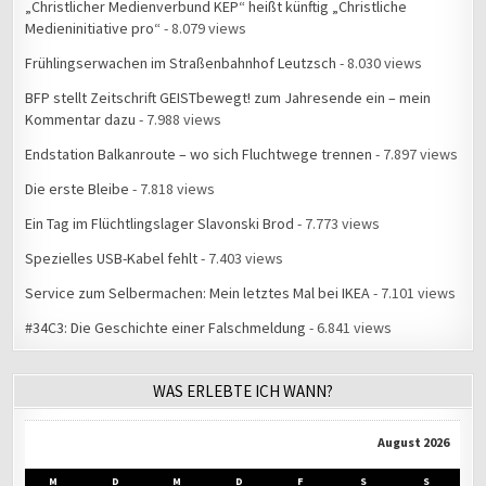
„Christlicher Medienverbund KEP“ heißt künftig „Christliche
Medieninitiative pro“
- 8.079 views
Frühlingserwachen im Straßenbahnhof Leutzsch
- 8.030 views
BFP stellt Zeitschrift GEISTbewegt! zum Jahresende ein – mein
Kommentar dazu
- 7.988 views
Endstation Balkanroute – wo sich Fluchtwege trennen
- 7.897 views
Die erste Bleibe
- 7.818 views
Ein Tag im Flüchtlingslager Slavonski Brod
- 7.773 views
Spezielles USB-Kabel fehlt
- 7.403 views
Service zum Selbermachen: Mein letztes Mal bei IKEA
- 7.101 views
#34C3: Die Geschichte einer Falschmeldung
- 6.841 views
WAS ERLEBTE ICH WANN?
August 2026
M
D
M
D
F
S
S