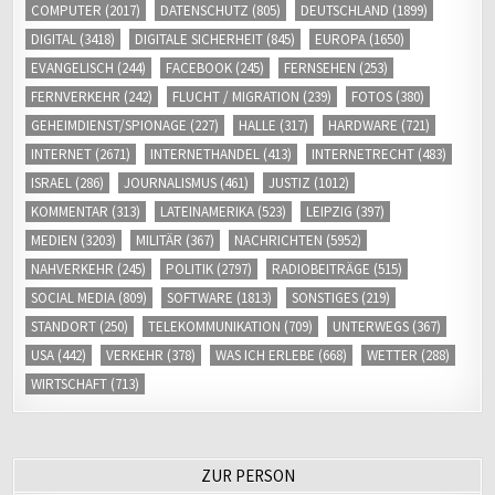
COMPUTER
(2017)
DATENSCHUTZ
(805)
DEUTSCHLAND
(1899)
DIGITAL
(3418)
DIGITALE SICHERHEIT
(845)
EUROPA
(1650)
EVANGELISCH
(244)
FACEBOOK
(245)
FERNSEHEN
(253)
FERNVERKEHR
(242)
FLUCHT / MIGRATION
(239)
FOTOS
(380)
GEHEIMDIENST/SPIONAGE
(227)
HALLE
(317)
HARDWARE
(721)
INTERNET
(2671)
INTERNETHANDEL
(413)
INTERNETRECHT
(483)
ISRAEL
(286)
JOURNALISMUS
(461)
JUSTIZ
(1012)
KOMMENTAR
(313)
LATEINAMERIKA
(523)
LEIPZIG
(397)
MEDIEN
(3203)
MILITÄR
(367)
NACHRICHTEN
(5952)
NAHVERKEHR
(245)
POLITIK
(2797)
RADIOBEITRÄGE
(515)
SOCIAL MEDIA
(809)
SOFTWARE
(1813)
SONSTIGES
(219)
STANDORT
(250)
TELEKOMMUNIKATION
(709)
UNTERWEGS
(367)
USA
(442)
VERKEHR
(378)
WAS ICH ERLEBE
(668)
WETTER
(288)
WIRTSCHAFT
(713)
ZUR PERSON