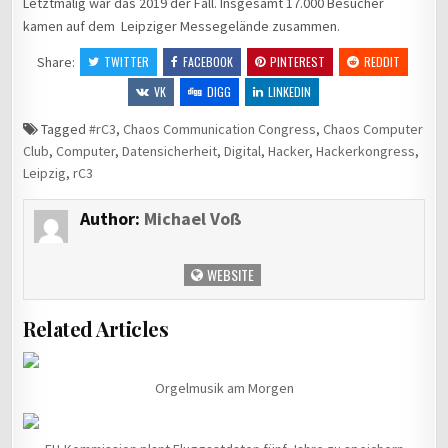
Letztmalig war das 2019 der Fall. Insgesamt 17.000 Besucher
kamen auf dem Leipziger Messegelände zusammen.
Share:
TWITTER
FACEBOOK
PINTEREST
REDDIT
VK
DIGG
LINKEDIN
Tagged
#rC3
,
Chaos Communication Congress
,
Chaos Computer
Club
,
Computer
,
Datensicherheit
,
Digital
,
Hacker
,
Hackerkongress
,
Leipzig
,
rC3
Author:
Michael Voß
WEBSITE
Related Articles
Orgelmusik am Morgen