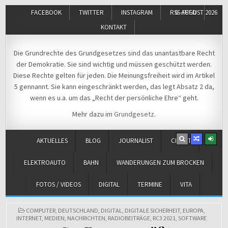
FACEBOOK
TWITTER
INSTAGRAM
RSS-FEED
6. AUGUST 2026
KONTAKT
Michael Voß
Journalist und Christ
Die Grundrechte des Grundgesetzes sind das unantastbare Recht
der Demokratie. Sie sind wichtig und müssen geschützt werden.
Diese Rechte gelten für jeden. Die Meinungsfreiheit wird im Artikel
5 gennannt. Sie kann eingeschränkt werden, das legt Absatz 2 da,
wenn es u.a. um das „Recht der persönliche Ehre“ geht.
Mehr dazu im
Grundgesetz
.
AKTUELLES
BLOG
JOURNALIST
CHRIST
ELEKTROAUTO
BAHN
WANDERUNGEN ZUM BROCKEN
FOTOS / VIDEOS
DIGITAL
TERMINE
VITA
POSTED
COMPUTER
,
DEUTSCHLAND
,
DIGITAL
,
DIGITALE SICHERHEIT
,
EUROPA
,
IN
INTERNET
,
MEDIEN
,
NACHRICHTEN
,
RADIOBEITRÄGE
,
RC3 2021
,
SOFTWARE