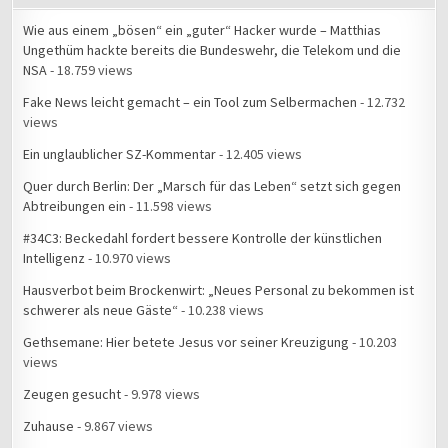
Wie aus einem „bösen“ ein „guter“ Hacker wurde – Matthias
Ungethüm hackte bereits die Bundeswehr, die Telekom und die
NSA
- 18.759 views
Fake News leicht gemacht – ein Tool zum Selbermachen
- 12.732
views
Ein unglaublicher SZ-Kommentar
- 12.405 views
Quer durch Berlin: Der „Marsch für das Leben“ setzt sich gegen
Abtreibungen ein
- 11.598 views
#34C3: Beckedahl fordert bessere Kontrolle der künstlichen
Intelligenz
- 10.970 views
Hausverbot beim Brockenwirt: „Neues Personal zu bekommen ist
schwerer als neue Gäste“
- 10.238 views
Gethsemane: Hier betete Jesus vor seiner Kreuzigung
- 10.203
views
Zeugen gesucht
- 9.978 views
Zuhause
- 9.867 views