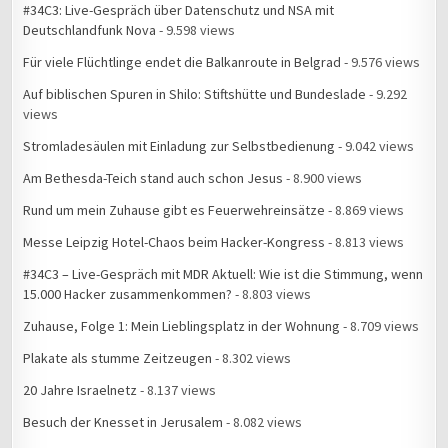
#34C3: Live-Gespräch über Datenschutz und NSA mit
Deutschlandfunk Nova
- 9.598 views
Für viele Flüchtlinge endet die Balkanroute in Belgrad
- 9.576 views
Auf biblischen Spuren in Shilo: Stiftshütte und Bundeslade
- 9.292
views
Stromladesäulen mit Einladung zur Selbstbedienung
- 9.042 views
Am Bethesda-Teich stand auch schon Jesus
- 8.900 views
Rund um mein Zuhause gibt es Feuerwehreinsätze
- 8.869 views
Messe Leipzig Hotel-Chaos beim Hacker-Kongress
- 8.813 views
#34C3 – Live-Gespräch mit MDR Aktuell: Wie ist die Stimmung, wenn
15.000 Hacker zusammenkommen?
- 8.803 views
Zuhause, Folge 1: Mein Lieblingsplatz in der Wohnung
- 8.709 views
Plakate als stumme Zeitzeugen
- 8.302 views
20 Jahre Israelnetz
- 8.137 views
Besuch der Knesset in Jerusalem
- 8.082 views