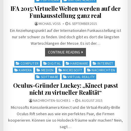
IFA 2015: Virtuelle Welten werden auf der
Funkausstellung ganz real
MICHAEL VOSS
6. SEPTEMBER 2015
Ein Anziehungspunkt auf der Internationalen Funkausstellung ist
nur sehr schwer zu finden. Und doch gibt es dort die längsten
Warteschlangen der Messe. Es ist der…
CONTINUE READING
Posted
COMPUTER
DIGITAL
HARDWARE
INTERNET
in
KAMERA
MEDIEN
MICROSOFT
NACHRICHTEN
SOFTWARE
VIRTUAL REALITY
Oculus-Gründer Luckey: „Kinect passt
nicht zu virtueller Realität“
NACHRICHTEN-SUCHER 1
6. AUGUST 2015
Microsofts Konsolenkamera Kinect und die Virtual-Reality-Brille
Oculus Rift sehen aus wie ein perfektes Paar, die Firmen
kooperieren. Können sie so Holodeck-Träume wahr machen? Nein,
sagt…