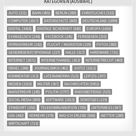
KATEGORIEN (AUSWAHL)
AUTO
(221)
BAHN
(455)
BERLIN
(280)
CHRISTLICHES
(532)
COMPUTER
(2017)
DATENSCHUTZ
(805)
DEUTSCHLAND
(1899)
DIGITAL
(3418)
DIGITALE SICHERHEIT
(845)
EUROPA
(1650)
EVANGELISCH
(244)
FACEBOOK
(245)
FERNSEHEN
(253)
FERNVERKEHR
(242)
FLUCHT / MIGRATION
(239)
FOTOS
(380)
GEHEIMDIENST/SPIONAGE
(227)
HALLE
(317)
HARDWARE
(721)
INTERNET
(2671)
INTERNETHANDEL
(413)
INTERNETRECHT
(483)
ISRAEL
(286)
JOURNALISMUS
(461)
JUSTIZ
(1012)
KOMMENTAR
(313)
LATEINAMERIKA
(523)
LEIPZIG
(397)
MEDIEN
(3203)
MILITÄR
(367)
NACHRICHTEN
(5952)
NAHVERKEHR
(245)
POLITIK
(2797)
RADIOBEITRÄGE
(515)
SOCIAL MEDIA
(809)
SOFTWARE
(1813)
SONSTIGES
(219)
STANDORT
(250)
TELEKOMMUNIKATION
(709)
UNTERWEGS
(367)
USA
(442)
VERKEHR
(378)
WAS ICH ERLEBE
(668)
WETTER
(288)
WIRTSCHAFT
(713)