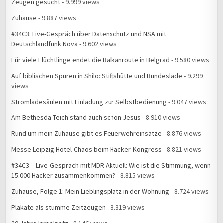
Zeugen gesucht
- 9.999 views
Zuhause
- 9.887 views
#34C3: Live-Gespräch über Datenschutz und NSA mit
Deutschlandfunk Nova
- 9.602 views
Für viele Flüchtlinge endet die Balkanroute in Belgrad
- 9.580 views
Auf biblischen Spuren in Shilo: Stiftshütte und Bundeslade
- 9.299
views
Stromladesäulen mit Einladung zur Selbstbedienung
- 9.047 views
Am Bethesda-Teich stand auch schon Jesus
- 8.910 views
Rund um mein Zuhause gibt es Feuerwehreinsätze
- 8.876 views
Messe Leipzig Hotel-Chaos beim Hacker-Kongress
- 8.821 views
#34C3 – Live-Gespräch mit MDR Aktuell: Wie ist die Stimmung, wenn
15.000 Hacker zusammenkommen?
- 8.815 views
Zuhause, Folge 1: Mein Lieblingsplatz in der Wohnung
- 8.724 views
Plakate als stumme Zeitzeugen
- 8.319 views