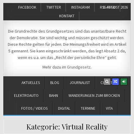
FACEBOOK
TWITTER
INSTAGRAM
RSS-FEED
8. AUGUST 2026
KONTAKT
Michael Voß
Journalist und Christ
Die Grundrechte des Grundgesetzes sind das unantastbare Recht
der Demokratie. Sie sind wichtig und müssen geschützt werden.
Diese Rechte gelten für jeden. Die Meinungsfreiheit wird im Artikel
5 gennannt. Sie kann eingeschränkt werden, das legt Absatz 2 da,
wenn es u.a. um das „Recht der persönliche Ehre“ geht.
Mehr dazu im
Grundgesetz
.
AKTUELLES
BLOG
JOURNALIST
CHRIST
ELEKTROAUTO
BAHN
WANDERUNGEN ZUM BROCKEN
FOTOS / VIDEOS
DIGITAL
TERMINE
VITA
Kategorie:
Virtual Reality