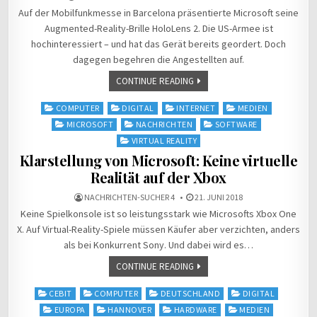
Auf der Mobilfunkmesse in Barcelona präsentierte Microsoft seine
Augmented-Reality-Brille HoloLens 2. Die US-Armee ist
hochinteressiert – und hat das Gerät bereits geordert. Doch
dagegen begehren die Angestellten auf.
CONTINUE READING
Posted
COMPUTER
DIGITAL
INTERNET
MEDIEN
in
MICROSOFT
NACHRICHTEN
SOFTWARE
VIRTUAL REALITY
Klarstellung von Microsoft: Keine virtuelle
Realität auf der Xbox
NACHRICHTEN-SUCHER 4
21. JUNI 2018
Keine Spielkonsole ist so leistungsstark wie Microsofts Xbox One
X. Auf Virtual-Reality-Spiele müssen Käufer aber verzichten, anders
als bei Konkurrent Sony. Und dabei wird es…
CONTINUE READING
Posted
CEBIT
COMPUTER
DEUTSCHLAND
DIGITAL
in
EUROPA
HANNOVER
HARDWARE
MEDIEN