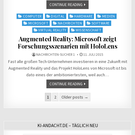
CONTINUE READING
Posted
COMPUTER
DIGITAL
HARDWARE
MEDIEN
in
MICROSOFT
NACHRICHTEN
SOFTWARE
VIRTUAL REALITY
WISSENSCHAFT
Augmented Reality: Microsoft zeigt
Forschungsszenarien mit HoloLens
NACHRICHTEN-SUCHER 1
11. JULI 2015
Fast alle großen Tech-Unternehmen investieren in eine Zukunft mit
Augmented Reality und das Projekt HoloLens von Microsoft ist bis
dato eines der ambitioniertesten, weil auch…
CONTINUE READING
Seitennummerierung
1
2
Older posts →
der
Beiträge
KI-ANDACHT.DE – TÄGLICH NEU