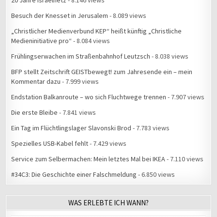
20 Jahre Israelnetz
- 8.146 views
Besuch der Knesset in Jerusalem
- 8.089 views
„Christlicher Medienverbund KEP“ heißt künftig „Christliche
Medieninitiative pro“
- 8.084 views
Frühlingserwachen im Straßenbahnhof Leutzsch
- 8.038 views
BFP stellt Zeitschrift GEISTbewegt! zum Jahresende ein – mein
Kommentar dazu
- 7.999 views
Endstation Balkanroute – wo sich Fluchtwege trennen
- 7.907 views
Die erste Bleibe
- 7.841 views
Ein Tag im Flüchtlingslager Slavonski Brod
- 7.783 views
Spezielles USB-Kabel fehlt
- 7.429 views
Service zum Selbermachen: Mein letztes Mal bei IKEA
- 7.110 views
#34C3: Die Geschichte einer Falschmeldung
- 6.850 views
WAS ERLEBTE ICH WANN?