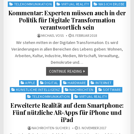
TELEKOMMUNIKATION
VIRTUAL REALITY
WAS ICH ERLEBE
Kommentar: Experten müssen auch in der
Politik für Digitale Transformation
verantwortlich sein
MICHAEL VOSS
8. FEBRUAR 2018
Wir stehen mitten in der Digitalen Transformation. Es wird
Veränderungen in allen Bereichen des Lebens geben: Wohnen,
Arbeiten, Kultur, Industrie, Medien, Wirtschaft, Verwaltung,
Demokratie und…
CONTINUE READING
Posted
APPLE
DIGITAL
HARDWARE
INTERNET
in
KÜNSTLICHE INTELLIGENZ
NACHRICHTEN
SOFTWARE
TELEKOMMUNIKATION
VIRTUAL REALITY
Erweiterte Realität auf dem Smartphone:
Fünf nützliche AR-Apps für iPhone und
iPad
NACHRICHTEN-SUCHER 1
3. NOVEMBER 2017