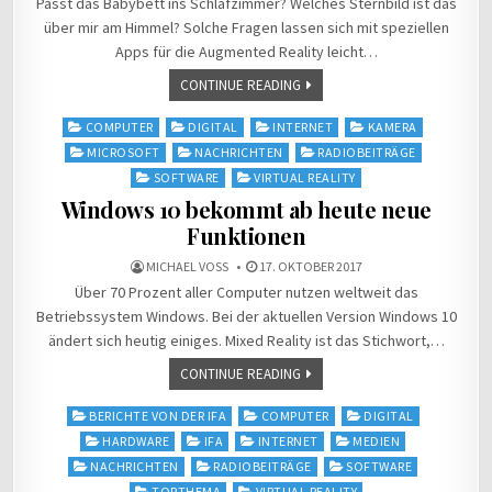
Passt das Babybett ins Schlafzimmer? Welches Sternbild ist das
über mir am Himmel? Solche Fragen lassen sich mit speziellen
Apps für die Augmented Reality leicht…
CONTINUE READING
Posted
COMPUTER
DIGITAL
INTERNET
KAMERA
in
MICROSOFT
NACHRICHTEN
RADIOBEITRÄGE
SOFTWARE
VIRTUAL REALITY
Windows 10 bekommt ab heute neue
Funktionen
MICHAEL VOSS
17. OKTOBER 2017
Über 70 Prozent aller Computer nutzen weltweit das
Betriebssystem Windows. Bei der aktuellen Version Windows 10
ändert sich heutig einiges. Mixed Reality ist das Stichwort,…
CONTINUE READING
Posted
BERICHTE VON DER IFA
COMPUTER
DIGITAL
in
HARDWARE
IFA
INTERNET
MEDIEN
NACHRICHTEN
RADIOBEITRÄGE
SOFTWARE
TOPTHEMA
VIRTUAL REALITY