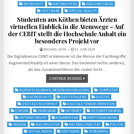
MICROSOFT
NACHRICHTEN
RADIOBEITRÄGE
SOFTWARE
VIRTUAL REALITY
Studenten aus Köthen bieten Ärzten
virtuellen Einblick in die Atemwege – Auf
der CEBIT stellt die Hochschule Anhalt ein
besonderes Projekt vor
MICHAEL VOSS
14. JUNI 2018
Die Digitalmesse CEBIT in Hannover ist die Messe der Fachbegriffe:
Augmented Reality ist einer davon. Das bedeutet nichts anderes,
als das Zusammenführen der realen Sicht…
CONTINUE READING
Posted
BUNDESTAGSWAHL/REGIERUNGSBILDUNG
COMPUTER
in
DATENSCHUTZ
DEUTSCHLAND
DIGITAL
DIGITALE SICHERHEIT
DIGITALE TRANSFORMATION
EUROPA
HARDWARE
INTERNET
INTERNETHANDEL
INTERNETRECHT
KOMMENTAR
KRYPTOWÄHRUNG
MEDIEN
NACHRICHTEN
NETZNEUTRALITÄT
POLITIK
SOCIAL MEDIA
SOFTWARE
STREAMING