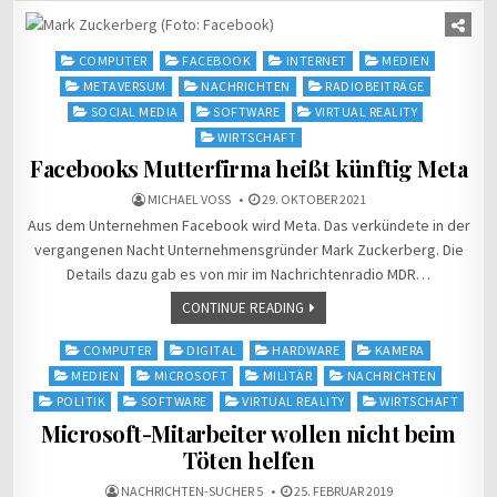
Posted
COMPUTER
FACEBOOK
INTERNET
MEDIEN
in
METAVERSUM
NACHRICHTEN
RADIOBEITRÄGE
SOCIAL MEDIA
SOFTWARE
VIRTUAL REALITY
WIRTSCHAFT
Facebooks Mutterfirma heißt künftig Meta
MICHAEL VOSS
29. OKTOBER 2021
Aus dem Unternehmen Facebook wird Meta. Das verkündete in der
vergangenen Nacht Unternehmensgründer Mark Zuckerberg. Die
Details dazu gab es von mir im Nachrichtenradio MDR…
CONTINUE READING
Posted
COMPUTER
DIGITAL
HARDWARE
KAMERA
in
MEDIEN
MICROSOFT
MILITÄR
NACHRICHTEN
POLITIK
SOFTWARE
VIRTUAL REALITY
WIRTSCHAFT
Microsoft-Mitarbeiter wollen nicht beim
Töten helfen
NACHRICHTEN-SUCHER 5
25. FEBRUAR 2019