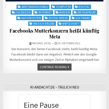
Posted
BREITBANDAUSBAU
COMPUTER
DIGITAL
in
FACEBOOK
INTERNET
MEDIEN
METAVERSUM
NACHRICHTEN
SOCIAL MEDIA
SOFTWARE
WAS ICH ERLEBE
WIRTSCHAFT
Facebooks Mutterkonzern heißt künftig
Meta
MICHAEL VOSS
29. OKTOBER 2021
Der Konzern, der hinter Facebook steht, heißt künftig Meta.
Facebook bleibt darin ein Angebot. Ähnlich wie der Google-
Mutterkonzern sich vor einiger Zeit in Alphabet umgetauft hat.
CONTINUE READING
KI-ANDACHT.DE – TÄGLICH NEU