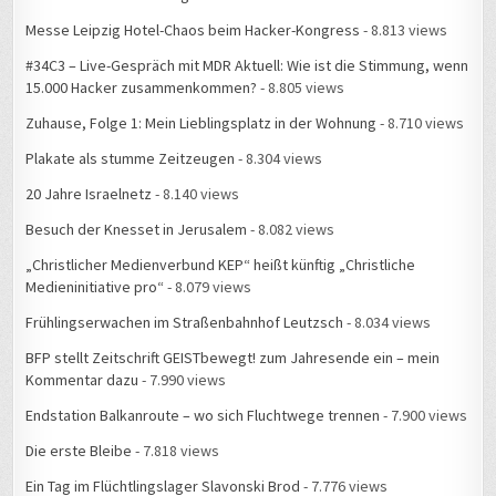
Messe Leipzig Hotel-Chaos beim Hacker-Kongress
- 8.813 views
#34C3 – Live-Gespräch mit MDR Aktuell: Wie ist die Stimmung, wenn
15.000 Hacker zusammenkommen?
- 8.805 views
Zuhause, Folge 1: Mein Lieblingsplatz in der Wohnung
- 8.710 views
Plakate als stumme Zeitzeugen
- 8.304 views
20 Jahre Israelnetz
- 8.140 views
Besuch der Knesset in Jerusalem
- 8.082 views
„Christlicher Medienverbund KEP“ heißt künftig „Christliche
Medieninitiative pro“
- 8.079 views
Frühlingserwachen im Straßenbahnhof Leutzsch
- 8.034 views
BFP stellt Zeitschrift GEISTbewegt! zum Jahresende ein – mein
Kommentar dazu
- 7.990 views
Endstation Balkanroute – wo sich Fluchtwege trennen
- 7.900 views
Die erste Bleibe
- 7.818 views
Ein Tag im Flüchtlingslager Slavonski Brod
- 7.776 views