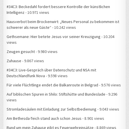
#34C3: Beckedahl fordert bessere Kontrolle der künstlichen
Intelligenz
- 10.971 views
Hausverbot beim Brockenwirt: „Neues Personal zu bekommen ist
schwerer als neue Gäste“
- 10.242 views
Gethsemane: Hier betete Jesus vor seiner Kreuzigung
- 10.204
views
Zeugen gesucht
- 9.980 views
Zuhause
- 9.867 views
#34C3: Live-Gespräch über Datenschutz und NSA mit
Deutschlandfunk Nova
- 9.598 views
Für viele Flüchtlinge endet die Balkanroute in Belgrad
- 9.576 views
Auf biblischen Spuren in Shilo: Stiftshütte und Bundeslade
- 9.296
views
Stromladesäulen mit Einladung zur Selbstbedienung
- 9.043 views
Am Bethesda-Teich stand auch schon Jesus
- 8.901 views
Rund um mein Zuhause gibt es Feuerwehreinsätze
- 8.869 views