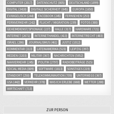
COMPUTER
(2017)
DATENSCHUTZ
(805)
DEUTSCHLAND
(1899)
DIGITAL
(3418)
DIGITALE SICHERHEIT
(845)
EUROPA
(1650)
EVANGELISCH
(244)
FACEBOOK
(245)
FERNSEHEN
(253)
FERNVERKEHR
(242)
FLUCHT / MIGRATION
(239)
FOTOS
(380)
GEHEIMDIENST/SPIONAGE
(227)
HALLE
(317)
HARDWARE
(721)
INTERNET
(2671)
INTERNETHANDEL
(413)
INTERNETRECHT
(483)
ISRAEL
(286)
JOURNALISMUS
(461)
JUSTIZ
(1012)
KOMMENTAR
(313)
LATEINAMERIKA
(523)
LEIPZIG
(397)
MEDIEN
(3203)
MILITÄR
(367)
NACHRICHTEN
(5952)
NAHVERKEHR
(245)
POLITIK
(2797)
RADIOBEITRÄGE
(515)
SOCIAL MEDIA
(809)
SOFTWARE
(1813)
SONSTIGES
(219)
STANDORT
(250)
TELEKOMMUNIKATION
(709)
UNTERWEGS
(367)
USA
(442)
VERKEHR
(378)
WAS ICH ERLEBE
(668)
WETTER
(288)
WIRTSCHAFT
(713)
ZUR PERSON