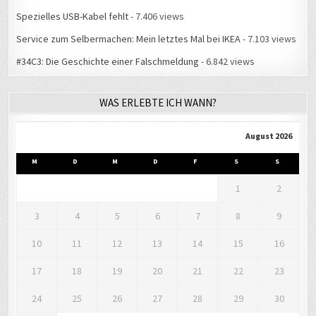
Spezielles USB-Kabel fehlt
- 7.406 views
Service zum Selbermachen: Mein letztes Mal bei IKEA
- 7.103 views
#34C3: Die Geschichte einer Falschmeldung
- 6.842 views
WAS ERLEBTE ICH WANN?
August 2026
M
D
M
D
F
S
S
1
2
3
4
5
6
7
8
9
10
11
12
13
14
15
16
17
18
19
20
21
22
23
24
25
26
27
28
29
30