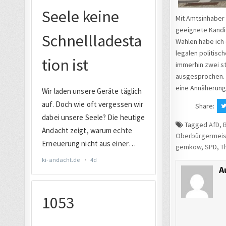
Mit Amtsinhaber
geeignete Kandi
Wahlen habe ich 
legalen politisc
immerhin zwei s
ausgesprochen. I
eine Annäherung 
Share:
Tagged
AfD
,
Oberbürgermeis
gemkow
,
SPD
,
T
A