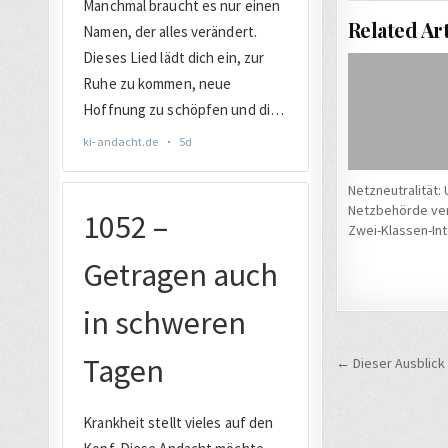
Related Art
Netzneutralität: 
Netzbehörde ver
Zwei-Klassen-In
Beitrags
← Dieser Ausblick 