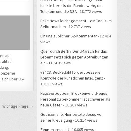
hackte bereits die Bundeswehr, die
Telekom und die NSA
- 18.772 views
Fake News leicht gemacht – ein Tool zum
Selbermachen
- 12.737 views
Ein unglaublicher SZ-Kommentar
- 12.414
views
Quer durch Berlin: Der „Marsch für das
en auf
Leben“ setzt sich gegen Abtreibungen
alität-
ein
- 11.610 views
dung:
#34C3: Beckedahl fordert bessere
konzerne
Kontrolle der künstlichen Intelligenz
-
sich über US-
10.985 views
Hausverbot beim Brockenwirt: „Neues
Personal zu bekommen ist schwerer als
neue Gäste“
- 10.267 views
Wichtige Frage →
Gethsemane: Hier betete Jesus vor
seiner Kreuzigung
- 10.214 views
Zeugen gesucht
- 10.005 views