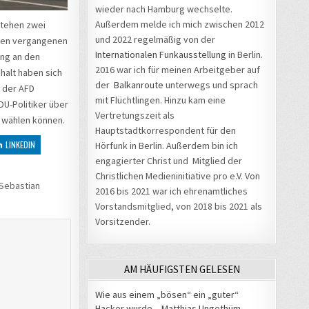
wieder nach Hamburg wechselte.
Außerdem melde ich mich zwischen 2012
stehen zwei
und 2022 regelmäßig von der
 den vergangenen
Internationalen Funkausstellung
in Berlin.
ung an den
2016 war ich für meinen Arbeitgeber auf
halt haben sich
der
Balkanroute
unterwegs und sprach
 der AFD
mit Flüchtlingen. Hinzu kam eine
U-Politiker über
Vertretungszeit als
U wählen können.
Hauptstadtkorrespondent für den
LINKEDIN
Hörfunk in Berlin. Außerdem bin ich
engagierter Christ und Mitglied der
Christlichen Medieninitiative pro e.V. Von
Sebastian
2016 bis 2021 war ich ehrenamtliches
Vorstandsmitglied, von 2018 bis 2021 als
Vorsitzender.
AM HÄUFIGSTEN GELESEN
Wie aus einem „bösen“ ein „guter“
Hacker wurde – Matthias Ungethüm