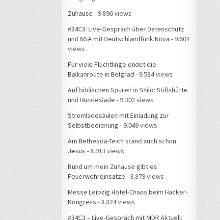
Zuhause
- 9.896 views
#34C3: Live-Gespräch über Datenschutz
und NSA mit Deutschlandfunk Nova
- 9.604
views
Für viele Flüchtlinge endet die
Balkanroute in Belgrad
- 9.584 views
Auf biblischen Spuren in Shilo: Stiftshütte
und Bundeslade
- 9.302 views
Stromladesäulen mit Einladung zur
Selbstbedienung
- 9.049 views
Am Bethesda-Teich stand auch schon
Jesus
- 8.913 views
Rund um mein Zuhause gibt es
Feuerwehreinsätze
- 8.879 views
Messe Leipzig Hotel-Chaos beim Hacker-
Kongress
- 8.824 views
#34C3 – Live-Gespräch mit MDR Aktuell: