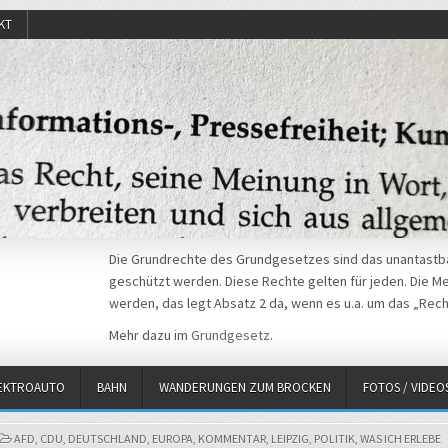
KT
Die Grundrechte des Grundgesetzes sind das unantastba
geschützt werden. Diese Rechte gelten für jeden. Die Mei
werden, das legt Absatz 2 da, wenn es u.a. um das „Rech
Mehr dazu im
Grundgesetz
.
EKTROAUTO
BAHN
WANDERUNGEN ZUM BROCKEN
FOTOS / VIDEO
POSTED
AFD
,
CDU
,
DEUTSCHLAND
,
EUROPA
,
KOMMENTAR
,
LEIPZIG
,
POLITIK
,
WAS ICH ERLEBE