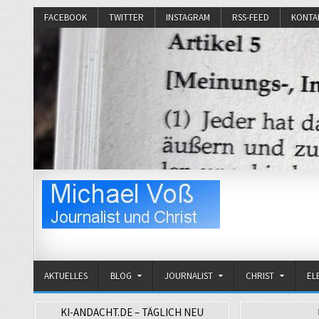
FACEBOOK
TWITTER
INSTAGRAM
RSS-FEED
KONTA
Michael Voß
Journalist und Christ
AKTUELLES
BLOG
JOURNALIST
CHRIST
EL
KI-ANDACHT.DE – TÄGLICH NEU