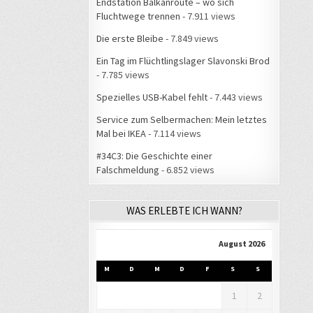
Endstation Balkanroute – wo sich
Fluchtwege trennen
- 7.911 views
Die erste Bleibe
- 7.849 views
Ein Tag im Flüchtlingslager Slavonski Brod
- 7.785 views
Spezielles USB-Kabel fehlt
- 7.443 views
Service zum Selbermachen: Mein letztes
Mal bei IKEA
- 7.114 views
#34C3: Die Geschichte einer
Falschmeldung
- 6.852 views
WAS ERLEBTE ICH WANN?
August 2026
M
D
M
D
F
S
S
1
2