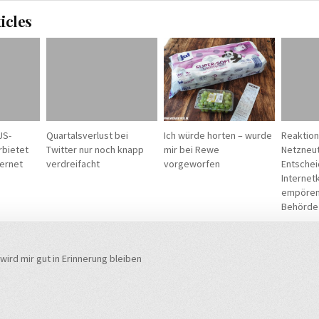
icles
US-
Quartalsverlust bei
Ich würde horten – wurde
Reaktion
bietet
Twitter nur noch knapp
mir bei Rewe
Netzneutr
ternet
verdreifacht
vorgeworfen
Entschei
Internet
empören 
Behörde
navigation
wird mir gut in Erinnerung bleiben