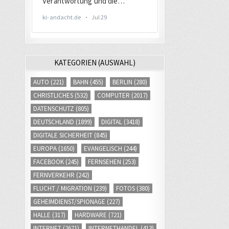
KATEGORIEN (AUSWAHL)
AUTO
(221)
BAHN
(455)
BERLIN
(280)
CHRISTLICHES
(532)
COMPUTER
(2017)
DATENSCHUTZ
(805)
DEUTSCHLAND
(1899)
DIGITAL
(3418)
DIGITALE SICHERHEIT
(845)
EUROPA
(1650)
EVANGELISCH
(244)
FACEBOOK
(245)
FERNSEHEN
(253)
FERNVERKEHR
(242)
FLUCHT / MIGRATION
(239)
FOTOS
(380)
GEHEIMDIENST/SPIONAGE
(227)
HALLE
(317)
HARDWARE
(721)
INTERNET
(2671)
INTERNETHANDEL
(413)