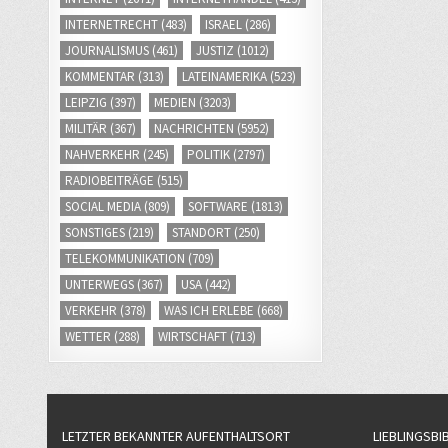
INTERNETRECHT
(483)
ISRAEL
(286)
JOURNALISMUS
(461)
JUSTIZ
(1012)
KOMMENTAR
(313)
LATEINAMERIKA
(523)
LEIPZIG
(397)
MEDIEN
(3203)
MILITÄR
(367)
NACHRICHTEN
(5952)
NAHVERKEHR
(245)
POLITIK
(2797)
RADIOBEITRÄGE
(515)
SOCIAL MEDIA
(809)
SOFTWARE
(1813)
SONSTIGES
(219)
STANDORT
(250)
TELEKOMMUNIKATION
(709)
UNTERWEGS
(367)
USA
(442)
VERKEHR
(378)
WAS ICH ERLEBE
(668)
WETTER
(288)
WIRTSCHAFT
(713)
LETZTER BEKANNTER AUFENTHALTSORT
LIEBLINGSBI