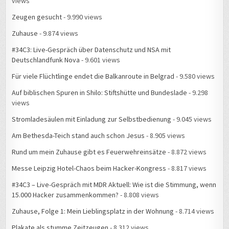
Zeugen gesucht
- 9.990 views
Zuhause
- 9.874 views
#34C3: Live-Gespräch über Datenschutz und NSA mit
Deutschlandfunk Nova
- 9.601 views
Für viele Flüchtlinge endet die Balkanroute in Belgrad
- 9.580 views
Auf biblischen Spuren in Shilo: Stiftshütte und Bundeslade
- 9.298
views
Stromladesäulen mit Einladung zur Selbstbedienung
- 9.045 views
Am Bethesda-Teich stand auch schon Jesus
- 8.905 views
Rund um mein Zuhause gibt es Feuerwehreinsätze
- 8.872 views
Messe Leipzig Hotel-Chaos beim Hacker-Kongress
- 8.817 views
#34C3 – Live-Gespräch mit MDR Aktuell: Wie ist die Stimmung, wenn
15.000 Hacker zusammenkommen?
- 8.808 views
Zuhause, Folge 1: Mein Lieblingsplatz in der Wohnung
- 8.714 views
Plakate als stumme Zeitzeugen
- 8.312 views