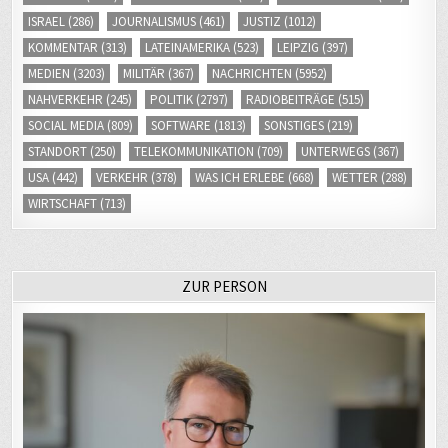
KOMMENTAR
(313)
LATEINAMERIKA
(523)
LEIPZIG
(397)
MEDIEN
(3203)
MILITÄR
(367)
NACHRICHTEN
(5952)
NAHVERKEHR
(245)
POLITIK
(2797)
RADIOBEITRÄGE
(515)
SOCIAL MEDIA
(809)
SOFTWARE
(1813)
SONSTIGES
(219)
STANDORT
(250)
TELEKOMMUNIKATION
(709)
UNTERWEGS
(367)
USA
(442)
VERKEHR
(378)
WAS ICH ERLEBE
(668)
WETTER
(288)
WIRTSCHAFT
(713)
ZUR PERSON