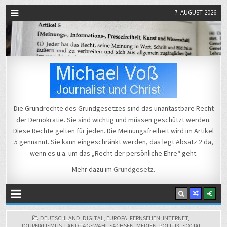
7. AUGUST 2026
Michael Voß
Journalist und Christ
Die Grundrechte des Grundgesetzes sind das unantastbare Recht
der Demokratie. Sie sind wichtig und müssen geschützt werden.
Diese Rechte gelten für jeden. Die Meinungsfreiheit wird im Artikel
5 gennannt. Sie kann eingeschränkt werden, das legt Absatz 2 da,
wenn es u.a. um das „Recht der persönliche Ehre“ geht.
Mehr dazu im
Grundgesetz
.
POSTED
DEUTSCHLAND
,
DIGITAL
,
EUROPA
,
FERNSEHEN
,
INTERNET
,
IN
JOURNALISMUS
,
LANDTAGSWAHL SACHSEN
,
MEDIEN
,
POLITIK
,
SOCIAL