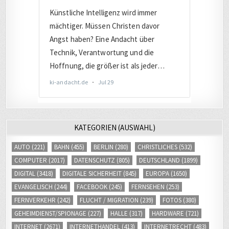
KATEGORIEN (AUSWAHL)
AUTO
(221)
BAHN
(455)
BERLIN
(280)
CHRISTLICHES
(532)
COMPUTER
(2017)
DATENSCHUTZ
(805)
DEUTSCHLAND
(1899)
DIGITAL
(3418)
DIGITALE SICHERHEIT
(845)
EUROPA
(1650)
EVANGELISCH
(244)
FACEBOOK
(245)
FERNSEHEN
(253)
FERNVERKEHR
(242)
FLUCHT / MIGRATION
(239)
FOTOS
(380)
GEHEIMDIENST/SPIONAGE
(227)
HALLE
(317)
HARDWARE
(721)
INTERNET
(2671)
INTERNETHANDEL
(413)
INTERNETRECHT
(483)
ISRAEL
(286)
JOURNALISMUS
(461)
JUSTIZ
(1012)