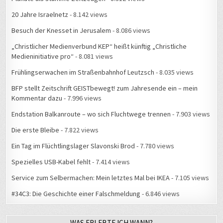
20 Jahre Israelnetz
- 8.142 views
Besuch der Knesset in Jerusalem
- 8.086 views
„Christlicher Medienverbund KEP“ heißt künftig „Christliche
Medieninitiative pro“
- 8.081 views
Frühlingserwachen im Straßenbahnhof Leutzsch
- 8.035 views
BFP stellt Zeitschrift GEISTbewegt! zum Jahresende ein – mein
Kommentar dazu
- 7.996 views
Endstation Balkanroute – wo sich Fluchtwege trennen
- 7.903 views
Die erste Bleibe
- 7.822 views
Ein Tag im Flüchtlingslager Slavonski Brod
- 7.780 views
Spezielles USB-Kabel fehlt
- 7.414 views
Service zum Selbermachen: Mein letztes Mal bei IKEA
- 7.105 views
#34C3: Die Geschichte einer Falschmeldung
- 6.846 views
WAS ERLEBTE ICH WANN?