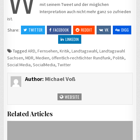
W
mit seinem Tweet und der möglichen
Interpretation auch nicht mehr ganz so zufrieden
ist.
Share:
TWITTER
FACEBOOK
REDDIT
VK
DIGG
LINKEDIN
Tagged
ARD
,
Fernsehen
,
Kritik
,
Landtagswahl
,
Landtagswahl
Sachsen
,
MDR
,
Medien
,
öffentlich-rechtlichter Rundfunk
,
Politik
,
Social Media
,
SocialMedia
,
Twitter
Author:
Michael Voß
WEBSITE
Related Articles