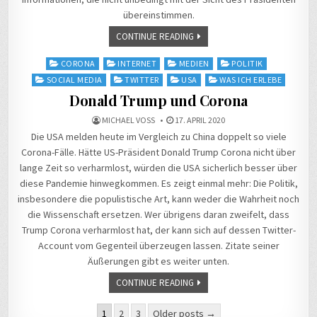
übereinstimmen.
CONTINUE READING
Posted
CORONA
INTERNET
MEDIEN
POLITIK
in
SOCIAL MEDIA
TWITTER
USA
WAS ICH ERLEBE
Donald Trump und Corona
MICHAEL VOSS
17. APRIL 2020
Die USA melden heute im Vergleich zu China doppelt so viele
Corona-Fälle. Hätte US-Präsident Donald Trump Corona nicht über
lange Zeit so verharmlost, würden die USA sicherlich besser über
diese Pandemie hinwegkommen. Es zeigt einmal mehr: Die Politik,
insbesondere die populistische Art, kann weder die Wahrheit noch
die Wissenschaft ersetzen. Wer übrigens daran zweifelt, dass
Trump Corona verharmlost hat, der kann sich auf dessen Twitter-
Account vom Gegenteil überzeugen lassen. Zitate seiner
Äußerungen gibt es weiter unten.
CONTINUE READING
Seitennummerierung
1
2
3
Older posts →