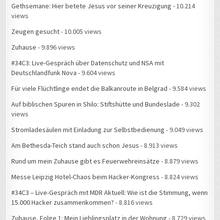
Deutschlandfunk Nova
- 9.604 views
Für viele Flüchtlinge endet die Balkanroute in Belgrad
- 9.584 views
Auf biblischen Spuren in Shilo: Stiftshütte und Bundeslade
- 9.302
views
Stromladesäulen mit Einladung zur Selbstbedienung
- 9.049 views
Am Bethesda-Teich stand auch schon Jesus
- 8.913 views
Rund um mein Zuhause gibt es Feuerwehreinsätze
- 8.879 views
Messe Leipzig Hotel-Chaos beim Hacker-Kongress
- 8.824 views
#34C3 – Live-Gespräch mit MDR Aktuell: Wie ist die Stimmung, wenn
15.000 Hacker zusammenkommen?
- 8.816 views
Zuhause, Folge 1: Mein Lieblingsplatz in der Wohnung
- 8.729 views
Plakate als stumme Zeitzeugen
- 8.321 views
20 Jahre Israelnetz
- 8.148 views
Besuch der Knesset in Jerusalem
- 8.090 views
„Christlicher Medienverbund KEP“ heißt künftig „Christliche