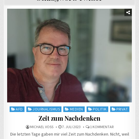
Posted
AFD
JOURNALISMUS
MEDIEN
POLITIK
PRIVAT
in
Zeit zum Nachdenken
ZU
MICHAEL VOSS
7. JULI 2023
1 KOMMENTAR
ZEIT
Die letzten Tage gaben mir viel Zeit zum Nachdenken. Nicht, weil
ZUM
NACHDENKEN