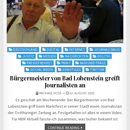
Posted
DEUTSCHLAND
DIGITAL
INTERNET
JOURNALISMUS
in
JUSTIZ
MEDIEN
NACHRICHTEN
POLITIK
PRESSEFREIHEIT
PRINT
RADIOBEITRÄGE
SOCIAL MEDIA
SONSTIGES
TWITTER
Bürgermeister von Bad Lobenstein greift
Journalisten an
MICHAEL VOSS
22. AUGUST 2022
Es geschah am Wochenende: Der Bürgermeister von Bad
Lobenstein griff beim Marktfest in seiner Stadt einen Journalisten
der Ostthüringer Zeitung an. Festgehalten ist alles in einem Video.
Für MDR Aktuell fasste ich zusammen, was bisher bekannt ist.
CONTINUE READING