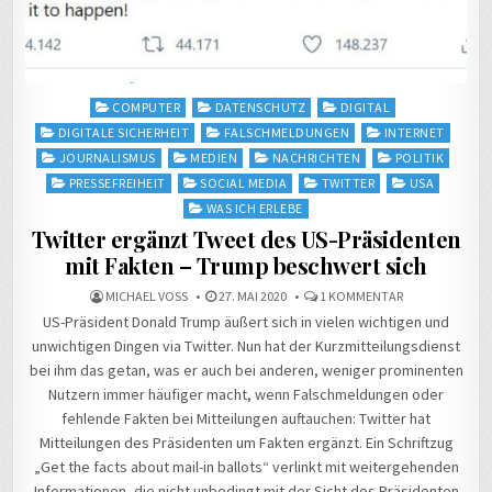
Posted
COMPUTER
DATENSCHUTZ
DIGITAL
in
DIGITALE SICHERHEIT
FALSCHMELDUNGEN
INTERNET
JOURNALISMUS
MEDIEN
NACHRICHTEN
POLITIK
PRESSEFREIHEIT
SOCIAL MEDIA
TWITTER
USA
WAS ICH ERLEBE
Twitter ergänzt Tweet des US-Präsidenten
mit Fakten – Trump beschwert sich
ZU
MICHAEL VOSS
27. MAI 2020
1 KOMMENTAR
TWITTER
US-Präsident Donald Trump äußert sich in vielen wichtigen und
ERGÄNZT
TWEET
unwichtigen Dingen via Twitter. Nun hat der Kurzmitteilungsdienst
DES
US-
bei ihm das getan, was er auch bei anderen, weniger prominenten
PRÄSIDENTEN
MIT
Nutzern immer häufiger macht, wenn Falschmeldungen oder
FAKTEN
–
fehlende Fakten bei Mitteilungen auftauchen: Twitter hat
TRUMP
BESCHWERT
Mitteilungen des Präsidenten um Fakten ergänzt. Ein Schriftzug
SICH
„Get the facts about mail-in ballots“ verlinkt mit weitergehenden
Informationen, die nicht unbedingt mit der Sicht des Präsidenten