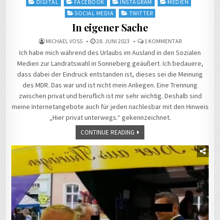
Posted
DIGITAL
FACEBOOK
INSTAGRAM
MEDIEN
in
SOCIAL MEDIA
TWITTER
In eigener Sache
ZU
MICHAEL VOSS
28. JUNI 2023
1 KOMMENTAR
IN
Ich habe mich während des Urlaubs im Ausland in den Sozialen
EIGENER
SACHE
Medien zur Landratswahl in Sonneberg geäußert. Ich bedauere,
dass dabei der Eindruck entstanden ist, dieses sei die Meinung
des MDR. Das war und ist nicht mein Anliegen. Eine Trennung
zwischen privat und beruflich ist mir sehr wichtig. Deshalb sind
meine Internetangebote auch für jeden nachlesbar mit den Hinweis
„Hier privat unterwegs.“ gekennzeichnet.
CONTINUE READING