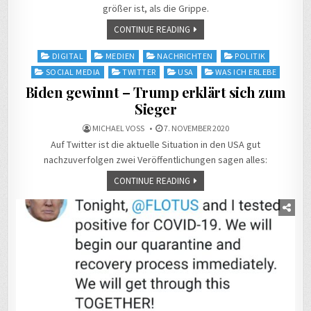
größer ist, als die Grippe.
CONTINUE READING
Posted
DIGITAL
MEDIEN
NACHRICHTEN
POLITIK
in
SOCIAL MEDIA
TWITTER
USA
WAS ICH ERLEBE
Biden gewinnt – Trump erklärt sich zum
Sieger
MICHAEL VOSS
7. NOVEMBER 2020
Auf Twitter ist die aktuelle Situation in den USA gut
nachzuverfolgen zwei Veröffentlichungen sagen alles:
CONTINUE READING