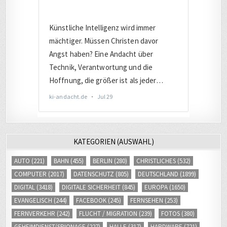
KATEGORIEN (AUSWAHL)
AUTO
(221)
BAHN
(455)
BERLIN
(280)
CHRISTLICHES
(532)
COMPUTER
(2017)
DATENSCHUTZ
(805)
DEUTSCHLAND
(1899)
DIGITAL
(3418)
DIGITALE SICHERHEIT
(845)
EUROPA
(1650)
EVANGELISCH
(244)
FACEBOOK
(245)
FERNSEHEN
(253)
FERNVERKEHR
(242)
FLUCHT / MIGRATION
(239)
FOTOS
(380)
GEHEIMDIENST/SPIONAGE
(227)
HALLE
(317)
HARDWARE
(721)
INTERNET
(2671)
INTERNETHANDEL
(413)
INTERNETRECHT
(483)
ISRAEL
(286)
JOURNALISMUS
(461)
JUSTIZ
(1012)
KOMMENTAR
(313)
LATEINAMERIKA
(523)
LEIPZIG
(397)
MEDIEN
(3203)
MILITÄR
(367)
NACHRICHTEN
(5952)
NAHVERKEHR
(245)
POLITIK
(2797)
RADIOBEITRÄGE
(515)