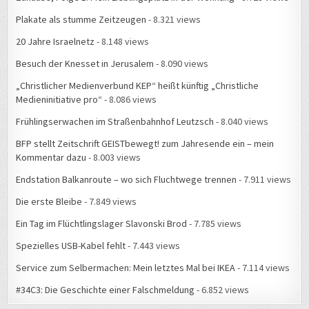
Medieninitiative pro“
- 8.086 views
Frühlingserwachen im Straßenbahnhof Leutzsch
- 8.040 views
BFP stellt Zeitschrift GEISTbewegt! zum Jahresende ein – mein
Kommentar dazu
- 8.003 views
Endstation Balkanroute – wo sich Fluchtwege trennen
- 7.911 views
Die erste Bleibe
- 7.849 views
Ein Tag im Flüchtlingslager Slavonski Brod
- 7.785 views
Spezielles USB-Kabel fehlt
- 7.443 views
Service zum Selbermachen: Mein letztes Mal bei IKEA
- 7.114 views
#34C3: Die Geschichte einer Falschmeldung
- 6.852 views
WAS ERLEBTE ICH WANN?
August 2026
M
D
M
D
F
S
S