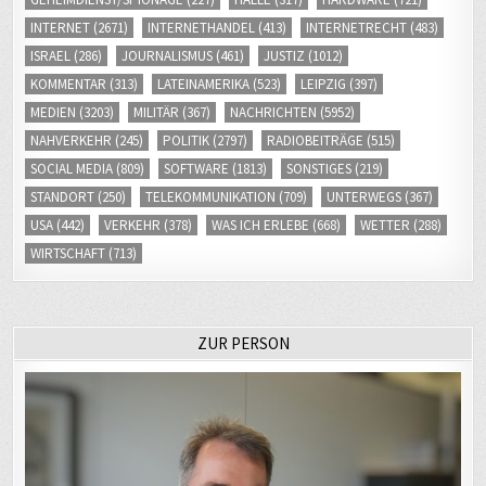
SOCIAL MEDIA
(809)
SOFTWARE
(1813)
SONSTIGES
(219)
STANDORT
(250)
TELEKOMMUNIKATION
(709)
UNTERWEGS
(367)
USA
(442)
VERKEHR
(378)
WAS ICH ERLEBE
(668)
WETTER
(288)
WIRTSCHAFT
(713)
ZUR PERSON