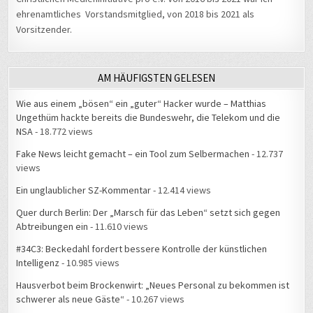
Wie aus einem „bösen“ ein „guter“ Hacker wurde – Matthias
Ungethüm hackte bereits die Bundeswehr, die Telekom und die
NSA
- 18.772 views
Fake News leicht gemacht – ein Tool zum Selbermachen
- 12.737
views
Ein unglaublicher SZ-Kommentar
- 12.414 views
Quer durch Berlin: Der „Marsch für das Leben“ setzt sich gegen
Abtreibungen ein
- 11.610 views
#34C3: Beckedahl fordert bessere Kontrolle der künstlichen
Intelligenz
- 10.985 views
Hausverbot beim Brockenwirt: „Neues Personal zu bekommen ist
schwerer als neue Gäste“
- 10.267 views
Gethsemane: Hier betete Jesus vor seiner Kreuzigung
- 10.214
views
Zeugen gesucht
- 10.005 views
Zuhause
- 9.896 views
#34C3: Live-Gespräch über Datenschutz und NSA mit