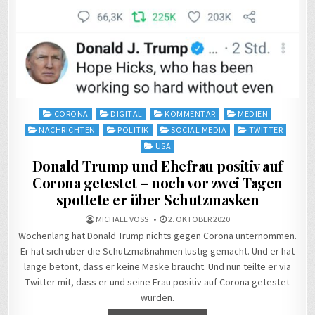
Posted
CORONA
DIGITAL
KOMMENTAR
MEDIEN
in
NACHRICHTEN
POLITIK
SOCIAL MEDIA
TWITTER
USA
Donald Trump und Ehefrau positiv auf
Corona getestet – noch vor zwei Tagen
spottete er über Schutzmasken
MICHAEL VOSS
2. OKTOBER 2020
Wochenlang hat Donald Trump nichts gegen Corona unternommen.
Er hat sich über die Schutzmaßnahmen lustig gemacht. Und er hat
lange betont, dass er keine Maske braucht. Und nun teilte er via
Twitter mit, dass er und seine Frau positiv auf Corona getestet
wurden.