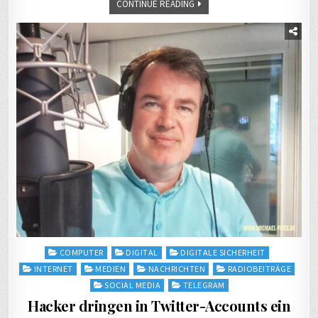
CONTINUE READING
Posted
COMPUTER
DIGITAL
DIGITALE SICHERHEIT
in
INTERNET
MEDIEN
NACHRICHTEN
RADIOBEITRÄGE
SOCIAL MEDIA
TELEGRAM
Hacker dringen in Twitter-Accounts ein