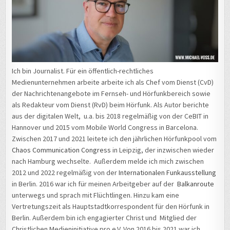
Ich bin Journalist. Für ein öffentlich-rechtliches
Medienunternehmen arbeite arbeite ich als Chef vom Dienst (CvD)
der Nachrichtenangebote im Fernseh- und Hörfunkbereich sowie
als Redakteur vom Dienst (RvD) beim Hörfunk. Als Autor berichte
aus der digitalen Welt, u.a. bis 2018 regelmäßig von der CeBIT in
Hannover und 2015 vom Mobile World Congress in Barcelona.
Zwischen 2017 und 2021 leitete ich den jährlichen Hörfunkpool vom
Chaos Communication Congress
in Leipzig, der inzwischen wieder
nach Hamburg wechselte. Außerdem melde ich mich zwischen
2012 und 2022 regelmäßig von der
Internationalen Funkausstellung
in Berlin. 2016 war ich für meinen Arbeitgeber auf der
Balkanroute
unterwegs und sprach mit Flüchtlingen. Hinzu kam eine
Vertretungszeit als Hauptstadtkorrespondent für den Hörfunk in
Berlin. Außerdem bin ich engagierter Christ und Mitglied der
Christlichen Medieninitiative pro e.V. Von 2016 bis 2021 war ich
ehrenamtliches Vorstandsmitglied, von 2018 bis 2021 als
Vorsitzender.
AM HÄUFIGSTEN GELESEN