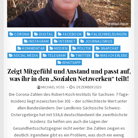
Posted
CORONA
DIGITAL
FACEBOOK
FALSCHMELDUNGEN
in
INSTAGRAM
INTERNET
JOURNALISMUS
KOMMENTAR
MEDIEN
POLITIK
SNAPCHAT
SOCIAL MEDIA
TELEGRAM
TWITTER
WAS ICH ERLEBE
WHATSAPP
Zeigt Mitgefühl und Anstand und passt auf,
was ihr in den „Sozialen Netzwerken“ teilt!
MICHAEL VOSS
6. DEZEMBER 2020
Die Corona-Zahlen des Robert-Koch-Instituts für Sachsen: 7-Tage-
Inzidenz liegt inzwischen bei 301 – der schlechteste Wert unter
allen Bundesländern. Der Landkreis Sächsische Schweiz-
Osterzgebirge hat mit 534,6 deutschlandweit die zweithöchste
Inzidenz. Da helfen uns auch die Lügen der
Gesundheitsschutzgegner nicht weiter: Die Zahlen zeigen es
deutlich. Irgendwie gibt es ein Problem, was doch ein wenig