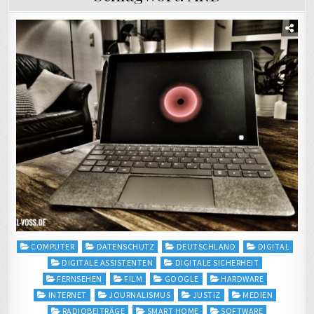
Posted
COMPUTER
DATENSCHUTZ
DEUTSCHLAND
DIGITAL
in
DIGITALE ASSISTENTEN
DIGITALE SICHERHEIT
FERNSEHEN
FILM
GOOGLE
HARDWARE
INTERNET
JOURNALISMUS
JUSTIZ
MEDIEN
RADIOBEITRÄGE
SMART HOME
SOFTWARE