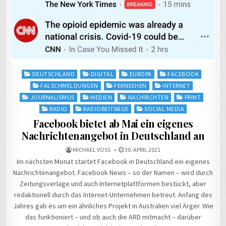
Posted
DEUTSCHLAND
DIGITAL
EUROPA
FACEBOOK
in
FALSCHMELDUNGEN
FERNSEHEN
INTERNET
JOURNALISMUS
MEDIEN
NACHRICHTEN
PRINT
RADIO
RADIOBEITRÄGE
SOCIAL MEDIA
Facebook bietet ab Mai ein eigenes
Nachrichtenangebot in Deutschland an
MICHAEL VOSS
30. APRIL 2021
Im nächsten Monat startet Facebook in Deutschland ein eigenes
Nachrichtenangebot. Facebook News – so der Namen – wird durch
Zeitungsverlage und auch Internetplattformen bestückt, aber
redaktionell durch das Internet-Unternehmen betreut. Anfang des
Jahres gab es um ein ähnliches Projekt in Australien viel Ärger. Wie
das funktioniert – und ob auch die ARD mitmacht – darüber