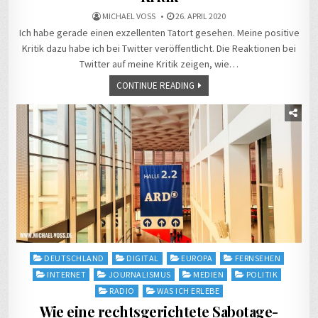
MICHAEL VOSS
26. APRIL 2020
Ich habe gerade einen exzellenten Tatort gesehen. Meine positive
Kritik dazu habe ich bei Twitter veröffentlicht. Die Reaktionen bei
Twitter auf meine Kritik zeigen, wie…
CONTINUE READING
Posted
DEUTSCHLAND
DIGITAL
EUROPA
FERNSEHEN
in
INTERNET
JOURNALISMUS
MEDIEN
POLITIK
RADIO
WAS ICH ERLEBE
Wie eine rechtsgerichtete Sabotage-