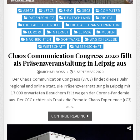
Posted
#36C3
#37C3
343C
35C3
COMPUTER
in
DATENSCHUTZ
DEUTSCHLAND
DIGITAL
DIGITALE SICHERHEIT
DIGITALE TRANSFORMATION
EUROPA
INTERNET
LEIPZIG
MEDIEN
NACHRICHTEN
SOFTWARE
WAS ICH ERLEBE
WIRTSCHAFT
WISSENSCHAFT
Chaos Communication Congress 2020 fällt
als Präsenzveranstaltung in Leipzig aus
MICHAEL VOSS
5. SEPTEMBER 2020
Der Chaos Communication Congress (37C3) findet dieses Jahr
regional und online statt. Die Präsenzveranstaltung in Leipzig mit
17.000 erwarteten Besuchern fällt wegen der Corona-Pandemie
aus. Der CCC richtet als Ersatz die Remote Chaos Experience (rC3)
aus.
CONTINUE READING