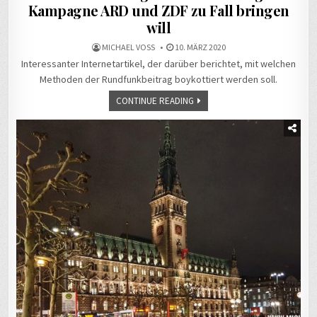
Kampagne ARD und ZDF zu Fall bringen
will
MICHAEL VOSS
10. MÄRZ 2020
Interessanter Internetartikel, der darüber berichtet, mit welchen
Methoden der Rundfunkbeitrag boykottiert werden soll.
CONTINUE READING