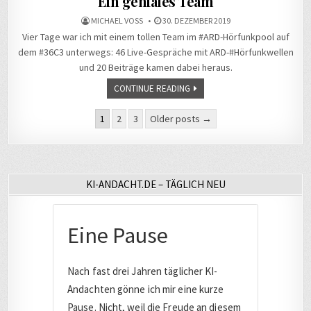
Ein geniales Team
MICHAEL VOSS
30. DEZEMBER 2019
Vier Tage war ich mit einem tollen Team im #ARD-Hörfunkpool auf
dem #36C3 unterwegs: 46 Live-Gespräche mit ARD-#Hörfunkwellen
und 20 Beiträge kamen dabei heraus.
CONTINUE READING
Seitennummerierung
1
2
3
Older posts →
der
Beiträge
KI-ANDACHT.DE – TÄGLICH NEU