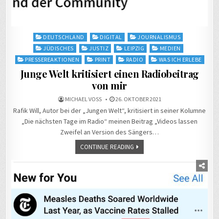
Posted
DEUTSCHLAND
DIGITAL
JOURNALISMUS
in
JÜDISCHES
JUSTIZ
LEIPZIG
MEDIEN
PRESSEREAKTIONEN
PRINT
RADIO
WAS ICH ERLEBE
Junge Welt kritisiert einen Radiobeitrag
von mir
MICHAEL VOSS
26. OKTOBER 2021
Rafik Will, Autor bei der „Jungen Welt“, kritisiert in seiner Kolumne
„Die nächsten Tage im Radio“ meinen Beitrag „Videos lassen
Zweifel an Version des Sängers…
CONTINUE READING