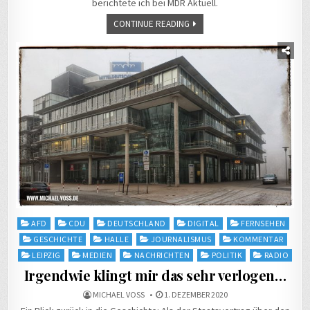
berichtete ich bei MDR Aktuell.
CONTINUE READING
Posted
AFD
CDU
DEUTSCHLAND
DIGITAL
FERNSEHEN
in
GESCHICHTE
HALLE
JOURNALISMUS
KOMMENTAR
LEIPZIG
MEDIEN
NACHRICHTEN
POLITIK
RADIO
Irgendwie klingt mir das sehr verlogen…
MICHAEL VOSS
1. DEZEMBER 2020