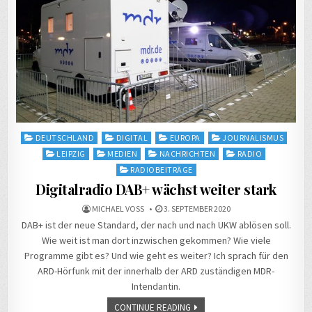
Posted
DEUTSCHLAND
DIGITAL
EUROPA
JOURNALISMUS
in
LEIPZIG
MEDIEN
NACHRICHTEN
RADIO
RADIOBEITRÄGE
Digitalradio DAB+ wächst weiter stark
MICHAEL VOSS
3. SEPTEMBER 2020
DAB+ ist der neue Standard, der nach und nach UKW ablösen soll.
Wie weit ist man dort inzwischen gekommen? Wie viele
Programme gibt es? Und wie geht es weiter? Ich sprach für den
ARD-Hörfunk mit der innerhalb der ARD zuständigen MDR-
Intendantin.
CONTINUE READING