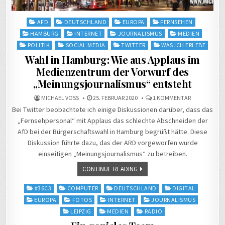
Posted
AFD
DEUTSCHLAND
EUROPA
FERNSEHEN
in
HAMBURG
INTERNET
JOURNALISMUS
MEDIEN
POLITIK
SOCIAL MEDIA
TWITTER
WAS ICH ERLEBE
Wahl in Hamburg: Wie aus Applaus im
Medienzentrum der Vorwurf des
„Meinungsjournalismus“ entsteht
ZU
MICHAEL VOSS
25. FEBRUAR 2020
1 KOMMENTAR
WAHL
Bei Twitter beobachtete ich einige Diskussionen darüber, dass das
IN
HAMBURG:
„Fernsehpersonal“ mit Applaus das schlechte Abschneiden der
WIE
AUS
AfD bei der Bürgerschaftswahl in Hamburg begrüßt hätte. Diese
APPLAUS
IM
Diskussion führte dazu, das der ARD vorgeworfen wurde
MEDIENZEN
DER
einseitigen „Meinungsjournalismus“ zu betreiben.
VORWURF
DES
CONTINUE READING
„MEINUNGSJ
ENTSTEHT
Posted
#36C3
COMPUTER
DEUTSCHLAND
DIGITAL
in
EUROPA
FOTOS
INTERNET
JOURNALISMUS
LEIPZIG
MEDIEN
RADIO