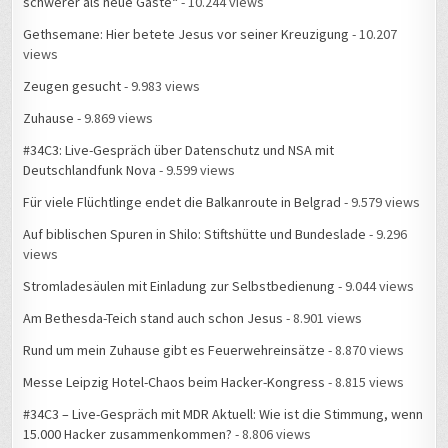
schwerer als neue Gäste“
- 10.244 views
Gethsemane: Hier betete Jesus vor seiner Kreuzigung
- 10.207
views
Zeugen gesucht
- 9.983 views
Zuhause
- 9.869 views
#34C3: Live-Gespräch über Datenschutz und NSA mit
Deutschlandfunk Nova
- 9.599 views
Für viele Flüchtlinge endet die Balkanroute in Belgrad
- 9.579 views
Auf biblischen Spuren in Shilo: Stiftshütte und Bundeslade
- 9.296
views
Stromladesäulen mit Einladung zur Selbstbedienung
- 9.044 views
Am Bethesda-Teich stand auch schon Jesus
- 8.901 views
Rund um mein Zuhause gibt es Feuerwehreinsätze
- 8.870 views
Messe Leipzig Hotel-Chaos beim Hacker-Kongress
- 8.815 views
#34C3 – Live-Gespräch mit MDR Aktuell: Wie ist die Stimmung, wenn
15.000 Hacker zusammenkommen?
- 8.806 views