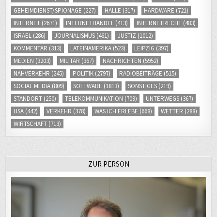
GEHEIMDIENST/SPIONAGE
(227)
HALLE
(317)
HARDWARE
(721)
INTERNET
(2671)
INTERNETHANDEL
(413)
INTERNETRECHT
(483)
ISRAEL
(286)
JOURNALISMUS
(461)
JUSTIZ
(1012)
KOMMENTAR
(313)
LATEINAMERIKA
(523)
LEIPZIG
(397)
MEDIEN
(3203)
MILITÄR
(367)
NACHRICHTEN
(5952)
NAHVERKEHR
(245)
POLITIK
(2797)
RADIOBEITRÄGE
(515)
SOCIAL MEDIA
(809)
SOFTWARE
(1813)
SONSTIGES
(219)
STANDORT
(250)
TELEKOMMUNIKATION
(709)
UNTERWEGS
(367)
USA
(442)
VERKEHR
(378)
WAS ICH ERLEBE
(668)
WETTER
(288)
WIRTSCHAFT
(713)
ZUR PERSON