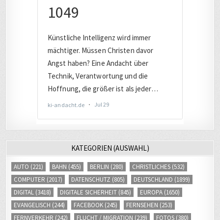
KATEGORIEN (AUSWAHL)
AUTO
(221)
BAHN
(455)
BERLIN
(280)
CHRISTLICHES
(532)
COMPUTER
(2017)
DATENSCHUTZ
(805)
DEUTSCHLAND
(1899)
DIGITAL
(3418)
DIGITALE SICHERHEIT
(845)
EUROPA
(1650)
EVANGELISCH
(244)
FACEBOOK
(245)
FERNSEHEN
(253)
FERNVERKEHR
(242)
FLUCHT / MIGRATION
(239)
FOTOS
(380)