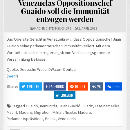
Venezuelas Oppositionschef
Guaido soll die Immunität
entzogen werden
NACHRICHTEN-SUCHER 3
2. APRIL 2019
Das Oberste Gericht in Venezuela will, dass Oppositionschef Juan
Guaido seine parlamentarischen Immunität verliert. Mit dem
Vorstoß soll sich die regierungstreue Verfassungsgebende
Versammlung befassen.
Quelle: Deutsche Welle: DW.com Deutsch
(
mehr
)
Share:
TWITTER
FACEBOOK
REDDIT
VK
DIGG
LINKEDIN
Tagged
Guaidó
,
Immunität
,
Juan Guaidó
,
Justiz
,
Lateinamerika
,
Macht
,
Maduro
,
Migration
,
Militär
,
Nicolás Maduro
,
Parlamentspräsident
,
Politik
,
Venezuela