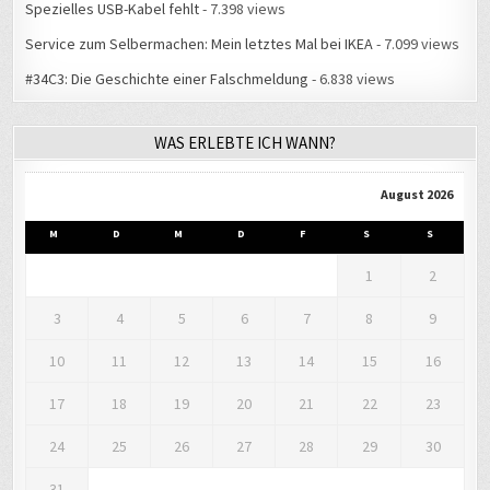
Spezielles USB-Kabel fehlt
- 7.398 views
Service zum Selbermachen: Mein letztes Mal bei IKEA
- 7.099 views
#34C3: Die Geschichte einer Falschmeldung
- 6.838 views
WAS ERLEBTE ICH WANN?
August 2026
M
D
M
D
F
S
S
1
2
3
4
5
6
7
8
9
10
11
12
13
14
15
16
17
18
19
20
21
22
23
24
25
26
27
28
29
30
31