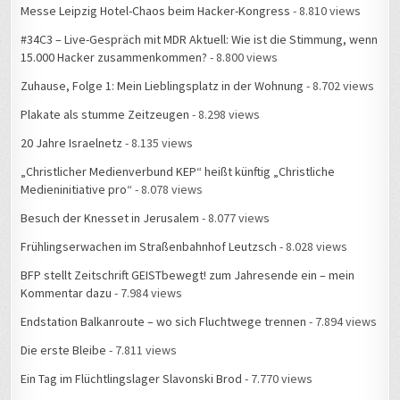
Messe Leipzig Hotel-Chaos beim Hacker-Kongress
- 8.810 views
#34C3 – Live-Gespräch mit MDR Aktuell: Wie ist die Stimmung, wenn
15.000 Hacker zusammenkommen?
- 8.800 views
Zuhause, Folge 1: Mein Lieblingsplatz in der Wohnung
- 8.702 views
Plakate als stumme Zeitzeugen
- 8.298 views
20 Jahre Israelnetz
- 8.135 views
„Christlicher Medienverbund KEP“ heißt künftig „Christliche
Medieninitiative pro“
- 8.078 views
Besuch der Knesset in Jerusalem
- 8.077 views
Frühlingserwachen im Straßenbahnhof Leutzsch
- 8.028 views
BFP stellt Zeitschrift GEISTbewegt! zum Jahresende ein – mein
Kommentar dazu
- 7.984 views
Endstation Balkanroute – wo sich Fluchtwege trennen
- 7.894 views
Die erste Bleibe
- 7.811 views
Ein Tag im Flüchtlingslager Slavonski Brod
- 7.770 views