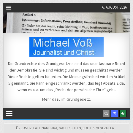
6. AUGUST 2026
Michael Voß
Journalist und Christ
Die Grundrechte des Grundgesetzes sind das unantastbare Recht
der Demokratie. Sie sind wichtig und müssen geschützt werden.
Diese Rechte gelten für jeden. Die Meinungsfreiheit wird im Artikel
5 gennannt. Sie kann eingeschränkt werden, das legt Absatz 2 da,
wenn es u.a. um das „Recht der persönliche Ehre“ geht.
Mehr dazu im
Grundgesetz
.
POSTED
JUSTIZ
,
LATEINAMERIKA
,
NACHRICHTEN
,
POLITIK
,
VENEZUELA
IN