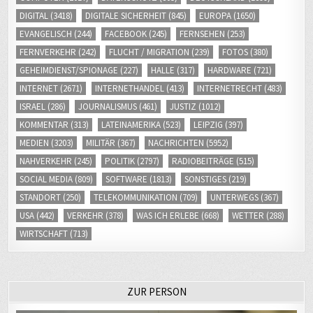
DIGITAL
(3418)
DIGITALE SICHERHEIT
(845)
EUROPA
(1650)
EVANGELISCH
(244)
FACEBOOK
(245)
FERNSEHEN
(253)
FERNVERKEHR
(242)
FLUCHT / MIGRATION
(239)
FOTOS
(380)
GEHEIMDIENST/SPIONAGE
(227)
HALLE
(317)
HARDWARE
(721)
INTERNET
(2671)
INTERNETHANDEL
(413)
INTERNETRECHT
(483)
ISRAEL
(286)
JOURNALISMUS
(461)
JUSTIZ
(1012)
KOMMENTAR
(313)
LATEINAMERIKA
(523)
LEIPZIG
(397)
MEDIEN
(3203)
MILITÄR
(367)
NACHRICHTEN
(5952)
NAHVERKEHR
(245)
POLITIK
(2797)
RADIOBEITRÄGE
(515)
SOCIAL MEDIA
(809)
SOFTWARE
(1813)
SONSTIGES
(219)
STANDORT
(250)
TELEKOMMUNIKATION
(709)
UNTERWEGS
(367)
USA
(442)
VERKEHR
(378)
WAS ICH ERLEBE
(668)
WETTER
(288)
WIRTSCHAFT
(713)
ZUR PERSON