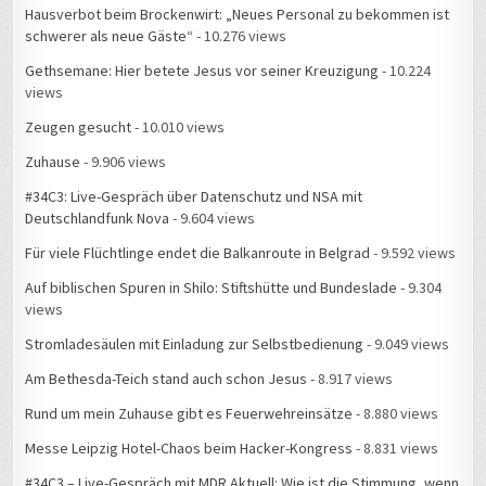
schwerer als neue Gäste“
- 10.276 views
Gethsemane: Hier betete Jesus vor seiner Kreuzigung
- 10.224
views
Zeugen gesucht
- 10.010 views
Zuhause
- 9.906 views
#34C3: Live-Gespräch über Datenschutz und NSA mit
Deutschlandfunk Nova
- 9.604 views
Für viele Flüchtlinge endet die Balkanroute in Belgrad
- 9.592 views
Auf biblischen Spuren in Shilo: Stiftshütte und Bundeslade
- 9.304
views
Stromladesäulen mit Einladung zur Selbstbedienung
- 9.049 views
Am Bethesda-Teich stand auch schon Jesus
- 8.917 views
Rund um mein Zuhause gibt es Feuerwehreinsätze
- 8.880 views
Messe Leipzig Hotel-Chaos beim Hacker-Kongress
- 8.831 views
#34C3 – Live-Gespräch mit MDR Aktuell: Wie ist die Stimmung, wenn
15.000 Hacker zusammenkommen?
- 8.818 views