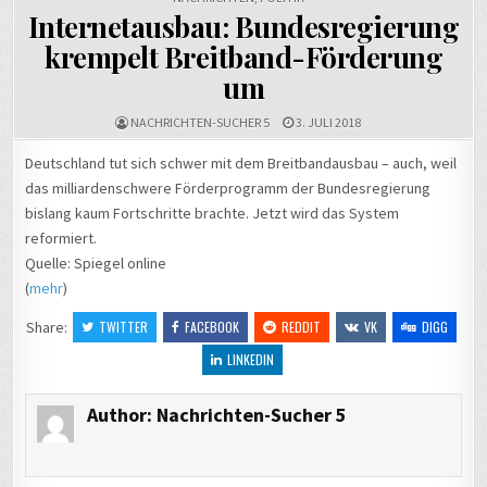
Internetausbau: Bundesregierung
krempelt Breitband-Förderung
um
NACHRICHTEN-SUCHER 5
3. JULI 2018
Deutschland tut sich schwer mit dem Breitbandausbau – auch, weil
das milliardenschwere Förderprogramm der Bundesregierung
bislang kaum Fortschritte brachte. Jetzt wird das System
reformiert.
Quelle: Spiegel online
(
mehr
)
Share:
TWITTER
FACEBOOK
REDDIT
VK
DIGG
LINKEDIN
Author:
Nachrichten-Sucher 5