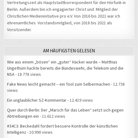
Berlin. Außerdem bin ich engagierter Christ und Mitglied der
Christlichen Medieninitiative pro e.V. Von 2016 bis 2021 war ich
ehrenamtliches Vorstandsmitglied, von 2018 bis 2021 als
Vorsitzender.
AM HÄUFIGSTEN GELESEN
Wie aus einem „bösen“ ein „guter“ Hacker wurde – Matthias
Ungethüm hackte bereits die Bundeswehr, die Telekom und die
NSA
- 18.778 views
Fake News leicht gemacht – ein Tool zum Selbermachen
- 12.738
views
Ein unglaublicher SZ-Kommentar
- 12.419 views
Quer durch Berlin: Der „Marsch für das Leben“ setzt sich gegen
Abtreibungen ein
- 11.612 views
#34C3: Beckedahl fordert bessere Kontrolle der künstlichen
Intelligenz
- 10.990 views
Hausverbot beim Brockenwirt: „Neues Personal zu bekommen ist