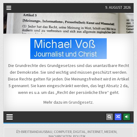
9. AUGUST 2026
Michael Voß
Journalist und Christ
Die Grundrechte des Grundgesetzes sind das unantastbare Recht
der Demokratie. Sie sind wichtig und müssen geschützt werden.
Diese Rechte gelten für jeden. Die Meinungsfreiheit wird im Artikel
5 gennannt. Sie kann eingeschränkt werden, das legt Absatz 2 da,
wenn es u.a. um das „Recht der persönliche Ehre“ geht.
Mehr dazu im
Grundgesetz
.
POSTED
BREITBANDAUSBAU
,
COMPUTER
,
DIGITAL
,
INTERNET
,
MEDIEN
,
IN
NACHRICHTEN
,
POLITIK