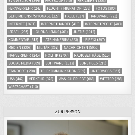
FERNVERKEHR
(242)
FLUCHT / MIGRATION
(239)
FOTOS
(380)
GEHEIMDIENST/SPIONAGE
(227)
HALLE
(317)
HARDWARE
(721)
INTERNET
(2671)
INTERNETHANDEL
(413)
INTERNETRECHT
(483)
ISRAEL
(286)
JOURNALISMUS
(461)
JUSTIZ
(1012)
KOMMENTAR
(313)
LATEINAMERIKA
(523)
LEIPZIG
(397)
MEDIEN
(3203)
MILITÄR
(367)
NACHRICHTEN
(5952)
NAHVERKEHR
(245)
POLITIK
(2797)
RADIOBEITRÄGE
(515)
SOCIAL MEDIA
(809)
SOFTWARE
(1813)
SONSTIGES
(219)
STANDORT
(250)
TELEKOMMUNIKATION
(709)
UNTERWEGS
(367)
USA
(442)
VERKEHR
(378)
WAS ICH ERLEBE
(668)
WETTER
(288)
WIRTSCHAFT
(713)
ZUR PERSON