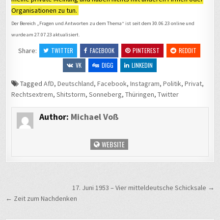
Organisationen zu tun.
Der Bereich „Fragen und Antworten zu dem Thema“ ist seit dem 30.06.23 online und
Vorher
wurde am 27.07.23 aktualisiert.
Share:
TWITTER
FACEBOOK
PINTEREST
REDDIT
VK
DIGG
LINKEDIN
Tagged
AfD
,
Deutschland
,
Facebook
,
Instagram
,
Politik
,
Privat
,
Rechtsextrem
,
Shitstorm
,
Sonneberg
,
Thüringen
,
Twitter
Nachher
Author:
Michael Voß
WEBSITE
Beitragsnavigation
17. Juni 1953 – Vier mitteldeutsche Schicksale →
← Zeit zum Nachdenken