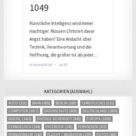
KATEGORIEN (AUSWAHL)
AUTO
(221)
BAHN
(455)
BERLIN
(280)
CHRISTLICHES
(532)
COMPUTER
(2017)
DATENSCHUTZ
(805)
DEUTSCHLAND
(1899)
DIGITAL
(3418)
DIGITALE SICHERHEIT
(845)
EUROPA
(1650)
EVANGELISCH
(244)
FACEBOOK
(245)
FERNSEHEN
(253)
FERNVERKEHR
(242)
FLUCHT / MIGRATION
(239)
FOTOS
(380)