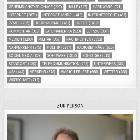
GEHEIMDIENST/SPIONAGE
(227)
HALLE
(317)
HARDWARE
(721)
INTERNET
(2671)
INTERNETHANDEL
(413)
INTERNETRECHT
(483)
ISRAEL
(286)
JOURNALISMUS
(461)
JUSTIZ
(1012)
KOMMENTAR
(313)
LATEINAMERIKA
(523)
LEIPZIG
(397)
MEDIEN
(3203)
MILITÄR
(367)
NACHRICHTEN
(5952)
NAHVERKEHR
(245)
POLITIK
(2797)
RADIOBEITRÄGE
(515)
SOCIAL MEDIA
(809)
SOFTWARE
(1813)
SONSTIGES
(219)
STANDORT
(250)
TELEKOMMUNIKATION
(709)
UNTERWEGS
(367)
USA
(442)
VERKEHR
(378)
WAS ICH ERLEBE
(668)
WETTER
(288)
WIRTSCHAFT
(713)
ZUR PERSON