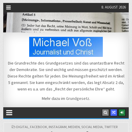
8. AUGUST 2026
Michael Voß
Journalist und Christ
Die Grundrechte des Grundgesetzes sind das unantastbare Recht
der Demokratie. Sie sind wichtig und müssen geschützt werden.
Diese Rechte gelten für jeden. Die Meinungsfreiheit wird im Artikel
5 gennannt. Sie kann eingeschränkt werden, das legt Absatz 2 da,
wenn es u.a. um das „Recht der persönliche Ehre“ geht.
Mehr dazu im
Grundgesetz
.
POSTED
DIGITAL
,
FACEBOOK
,
INSTAGRAM
,
MEDIEN
,
SOCIAL MEDIA
,
TWITTER
IN