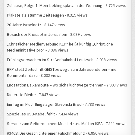
Zuhause, Folge 1: Mein Lieblingsplatz in der Wohnung
- 8.725 views
Plakate als stumme Zeitzeugen
- 8.319 views
20 Jahre Israelnetz
- 8.147 views
Besuch der Knesset in Jerusalem
- 8.089 views
„Christlicher Medienverbund KEP“ heißt künftig „Christliche
Medieninitiative pro“
- 8.086 views
Frühlingserwachen im Straßenbahnhof Leutzsch
- 8.038 views
BFP stellt Zeitschrift GEISTbewegt! zum Jahresende ein – mein
Kommentar dazu
- 8.002 views
Endstation Balkanroute – wo sich Fluchtwege trennen
- 7.908 views
Die erste Bleibe
- 7.847 views
Ein Tag im Flüchtlingslager Slavonski Brod
- 7.783 views
Spezielles USB-Kabel fehlt
- 7.434 views
Service zum Selbermachen: Mein letztes Mal bei IKEA
- 7.111 views
#34C3: Die Geschichte einer Falschmeldung
- 6.850 views