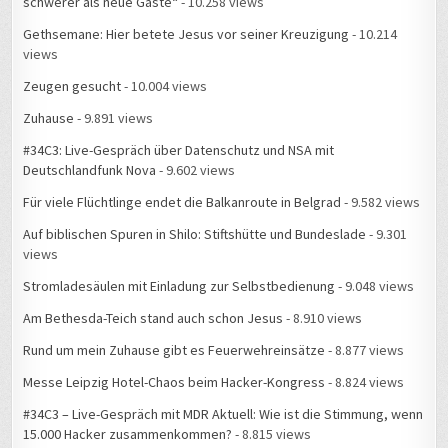
schwerer als neue Gäste“
- 10.258 views
Gethsemane: Hier betete Jesus vor seiner Kreuzigung
- 10.214
views
Zeugen gesucht
- 10.004 views
Zuhause
- 9.891 views
#34C3: Live-Gespräch über Datenschutz und NSA mit
Deutschlandfunk Nova
- 9.602 views
Für viele Flüchtlinge endet die Balkanroute in Belgrad
- 9.582 views
Auf biblischen Spuren in Shilo: Stiftshütte und Bundeslade
- 9.301
views
Stromladesäulen mit Einladung zur Selbstbedienung
- 9.048 views
Am Bethesda-Teich stand auch schon Jesus
- 8.910 views
Rund um mein Zuhause gibt es Feuerwehreinsätze
- 8.877 views
Messe Leipzig Hotel-Chaos beim Hacker-Kongress
- 8.824 views
#34C3 – Live-Gespräch mit MDR Aktuell: Wie ist die Stimmung, wenn
15.000 Hacker zusammenkommen?
- 8.815 views