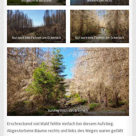
mitten im Wald stand
Borkenkäfer nicht
Nur noch tote Fichten am Eckerloch
Nur noch tote Fichten am Eckerloch
Aufstieg durch das Eckerloch
Erschreckend viel Wald fehlte einfach bei diesem Aufstieg.
Abgestorbene Bäume rechts und links des Weges waren gefällt