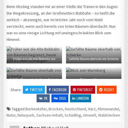
Beim Abstieg standen mir an einer Stelle die Tränen in den Augen.
Die Wegekreuzung, an der Großmutters Bobbahn – so heißt die
wirklich – abzweigte, war im letzten Jahr noch vom Wald
versteckt, wenn auch bereits von toten Bäumen überdacht. Nun
war es eine riesige Lichtung mit uneingeschränkten Blick zum
Himmel.
Früher war die Alte Bobbahn von
Gefällte Bäume oberhalb von Schierke
Bäumen begrenzt, heute gibt es viele
Lichtungen
Gefällte Bäume oberhalb von Schierke
Blick zum Wurmberg
Share:
TWITTER
FACEBOOK
PINTEREST
REDDIT
VK
DIGG
LINKEDIN
Tagged
Borkenkäfer
,
Brocken
,
Deutschland
,
Harz
,
Klimawandel
,
Natur
,
Naturpark
,
Sachsen-Anhalt
,
Schädling
,
Umwelt
,
Waldsterben