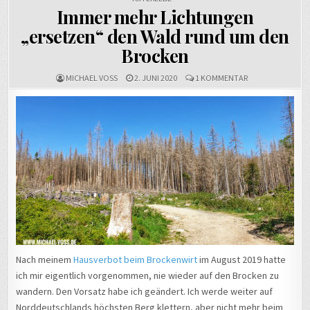
Immer mehr Lichtungen
„ersetzen“ den Wald rund um den
Brocken
ZU
MICHAEL VOSS
2. JUNI 2020
1 KOMMENTAR
IMMER
MEHR
LICHTUNGEN
„ERSETZEN“
DEN
WALD
RUND
UM
DEN
BROCKEN
Nach meinem
Hausverbot beim Brockenwirt
im August 2019 hatte
ich mir eigentlich vorgenommen, nie wieder auf den Brocken zu
wandern. Den Vorsatz habe ich geändert. Ich werde weiter auf
Norddeutschlands höchsten Berg klettern, aber nicht mehr beim