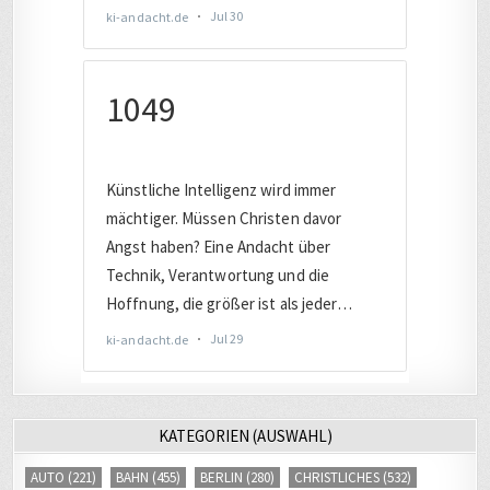
KATEGORIEN (AUSWAHL)
AUTO
(221)
BAHN
(455)
BERLIN
(280)
CHRISTLICHES
(532)
COMPUTER
(2017)
DATENSCHUTZ
(805)
DEUTSCHLAND
(1899)
DIGITAL
(3418)
DIGITALE SICHERHEIT
(845)
EUROPA
(1650)