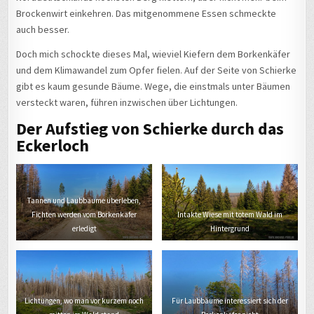
Brockenwirt einkehren. Das mitgenommene Essen schmeckte
auch besser.
Doch mich schockte dieses Mal, wieviel Kiefern dem Borkenkäfer
und dem Klimawandel zum Opfer fielen. Auf der Seite von Schierke
gibt es kaum gesunde Bäume. Wege, die einstmals unter Bäumen
versteckt waren, führen inzwischen über Lichtungen.
Der Aufstieg von Schierke durch das
Eckerloch
Tannen und Laubbäume überleben,
Fichten werden vom Borkenkäfer
Intakte Wiese mit totem Wald im
erledigt
Hintergrund
Lichtungen, wo man vor kurzem noch
Für Laubbäume interessiert sich der