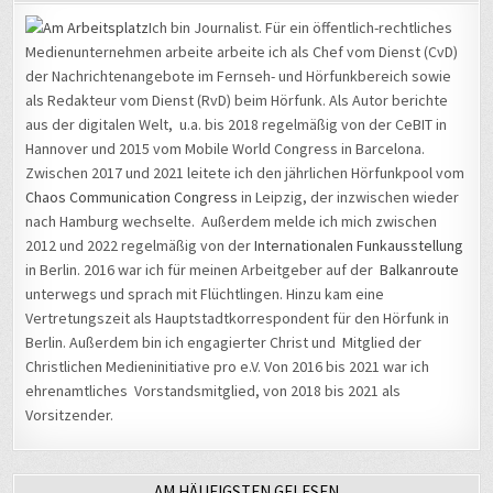
Medienunternehmen arbeite arbeite ich als Chef vom Dienst (CvD)
der Nachrichtenangebote im Fernseh- und Hörfunkbereich sowie
als Redakteur vom Dienst (RvD) beim Hörfunk. Als Autor berichte
aus der digitalen Welt, u.a. bis 2018 regelmäßig von der CeBIT in
Hannover und 2015 vom Mobile World Congress in Barcelona.
Zwischen 2017 und 2021 leitete ich den jährlichen Hörfunkpool vom
Chaos Communication Congress
in Leipzig, der inzwischen wieder
nach Hamburg wechselte. Außerdem melde ich mich zwischen
2012 und 2022 regelmäßig von der
Internationalen Funkausstellung
in Berlin. 2016 war ich für meinen Arbeitgeber auf der
Balkanroute
unterwegs und sprach mit Flüchtlingen. Hinzu kam eine
Vertretungszeit als Hauptstadtkorrespondent für den Hörfunk in
Berlin. Außerdem bin ich engagierter Christ und Mitglied der
Christlichen Medieninitiative pro e.V. Von 2016 bis 2021 war ich
ehrenamtliches Vorstandsmitglied, von 2018 bis 2021 als
Vorsitzender.
AM HÄUFIGSTEN GELESEN
Wie aus einem „bösen“ ein „guter“ Hacker wurde – Matthias