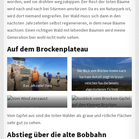
worden, weil sie drohten wegzukippen. Der Rest der toten Bäume
wird nach und nach bei Stürmen umstürzen. Da es ein Naturpark ist,
wird dort niemand eingreifen. Der Wald muss sich dann in den
nächsten Jahrzehnten selbst regenerieren, in dem neue Bäume
wachsen. Einen richtigen Wald mit lebenden Bäumen wird meine
Generation hier wohl nicht mehr sehen.
Auf dem Brockenplateau
Der Blick vom Brocken hinein nach
Sachsen-Anhalt zeigt im braun-
rötlichen Ton die bereits
Das „offizielle“ Foto
abgestorbenen Fichten
Vom Wind zerzaust
Ausblick vom Brocken-Gipfel auf den
Kleinen Brocken
Vom Gipfel aus sind die toten Wälder als graue und rötliche Flächen
sehr gut zu sehen.
Abstieg über die alte Bobbahn