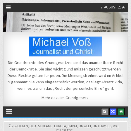
7. AUGUST 2026
Michael Voß
Journalist und Christ
Die Grundrechte des Grundgesetzes sind das unantastbare Recht
der Demokratie. Sie sind wichtig und müssen geschützt werden.
Diese Rechte gelten für jeden. Die Meinungsfreiheit wird im Artikel
5 gennannt. Sie kann eingeschränkt werden, das legt Absatz 2 da,
wenn es u.a. um das „Recht der persönliche Ehre“ geht.
Mehr dazu im
Grundgesetz
.
POSTED
BROCKEN
,
DEUTSCHLAND
,
EUROPA
,
PRIVAT
,
UMWELT
,
UNTERWEGS
,
WAS
IN
ICH ERLEBE