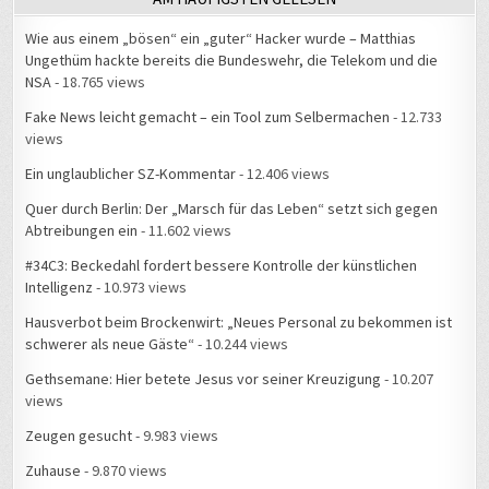
Ungethüm hackte bereits die Bundeswehr, die Telekom und die
NSA
- 18.765 views
Fake News leicht gemacht – ein Tool zum Selbermachen
- 12.733
views
Ein unglaublicher SZ-Kommentar
- 12.406 views
Quer durch Berlin: Der „Marsch für das Leben“ setzt sich gegen
Abtreibungen ein
- 11.602 views
#34C3: Beckedahl fordert bessere Kontrolle der künstlichen
Intelligenz
- 10.973 views
Hausverbot beim Brockenwirt: „Neues Personal zu bekommen ist
schwerer als neue Gäste“
- 10.244 views
Gethsemane: Hier betete Jesus vor seiner Kreuzigung
- 10.207
views
Zeugen gesucht
- 9.983 views
Zuhause
- 9.870 views
#34C3: Live-Gespräch über Datenschutz und NSA mit
Deutschlandfunk Nova
- 9.599 views