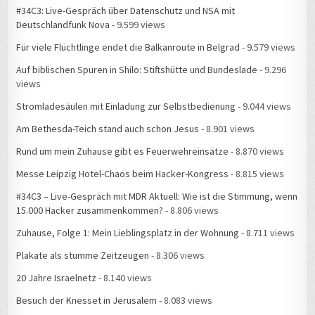
Für viele Flüchtlinge endet die Balkanroute in Belgrad
- 9.579 views
Auf biblischen Spuren in Shilo: Stiftshütte und Bundeslade
- 9.296
views
Stromladesäulen mit Einladung zur Selbstbedienung
- 9.044 views
Am Bethesda-Teich stand auch schon Jesus
- 8.901 views
Rund um mein Zuhause gibt es Feuerwehreinsätze
- 8.870 views
Messe Leipzig Hotel-Chaos beim Hacker-Kongress
- 8.815 views
#34C3 – Live-Gespräch mit MDR Aktuell: Wie ist die Stimmung, wenn
15.000 Hacker zusammenkommen?
- 8.806 views
Zuhause, Folge 1: Mein Lieblingsplatz in der Wohnung
- 8.711 views
Plakate als stumme Zeitzeugen
- 8.306 views
20 Jahre Israelnetz
- 8.140 views
Besuch der Knesset in Jerusalem
- 8.083 views
„Christlicher Medienverbund KEP“ heißt künftig „Christliche
Medieninitiative pro“
- 8.080 views