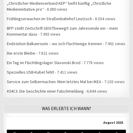
Frühlingserwachen im Straßenbahnhof Leutzsch
- 8.034 views
BFP stellt Zeitschrift GEISTbewegt! zum Jahresende ein – mein
Kommentar dazu
- 7.993 views
Endstation Balkanroute – wo sich Fluchtwege trennen
- 7.901 views
Die erste Bleibe
- 7.821 views
Ein Tag im Flüchtlingslager Slavonski Brod
- 7.778 views
Spezielles USB-Kabel fehlt
- 7.411 views
Service zum Selbermachen: Mein letztes Mal bei IKEA
- 7.103 views
#34C3: Die Geschichte einer Falschmeldung
- 6.844 views
WAS ERLEBTE ICH WANN?
August 2026
M
D
M
D
F
S
S
1
2