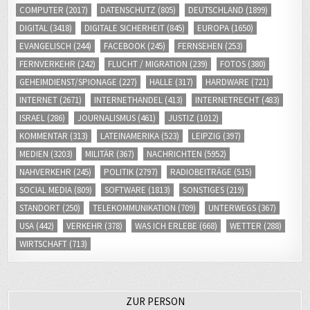
EVANGELISCH
(244)
FACEBOOK
(245)
FERNSEHEN
(253)
FERNVERKEHR
(242)
FLUCHT / MIGRATION
(239)
FOTOS
(380)
GEHEIMDIENST/SPIONAGE
(227)
HALLE
(317)
HARDWARE
(721)
INTERNET
(2671)
INTERNETHANDEL
(413)
INTERNETRECHT
(483)
ISRAEL
(286)
JOURNALISMUS
(461)
JUSTIZ
(1012)
KOMMENTAR
(313)
LATEINAMERIKA
(523)
LEIPZIG
(397)
MEDIEN
(3203)
MILITÄR
(367)
NACHRICHTEN
(5952)
NAHVERKEHR
(245)
POLITIK
(2797)
RADIOBEITRÄGE
(515)
SOCIAL MEDIA
(809)
SOFTWARE
(1813)
SONSTIGES
(219)
STANDORT
(250)
TELEKOMMUNIKATION
(709)
UNTERWEGS
(367)
USA
(442)
VERKEHR
(378)
WAS ICH ERLEBE
(668)
WETTER
(288)
WIRTSCHAFT
(713)
ZUR PERSON
Ich bin Journalist. Für ein öffentlich-rechtliches