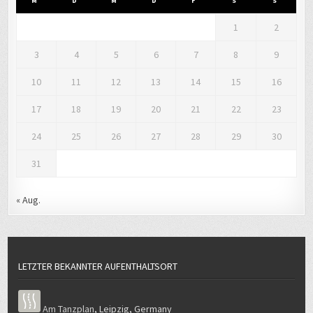
3
4
5
6
7
8
9
10
11
12
13
14
15
16
17
18
19
20
21
22
23
24
25
26
27
28
29
30
31
« Aug.
LETZTER BEKANNTER AUFENTHALTSORT
Am Tanzplan
,
Leipzig
,
Germany
LIEBLINGSBIBELSTELLE UND LEBENSLEITLINIE