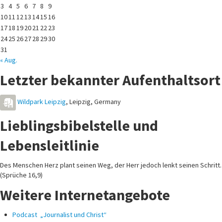
3
4
5
6
7
8
9
10
11
12
13
14
15
16
17
18
19
20
21
22
23
24
25
26
27
28
29
30
31
« Aug.
Letzter bekannter Aufenthaltsort
Wildpark Leipzig
,
Leipzig
,
Germany
Lieblingsbibelstelle und
Lebensleitlinie
Des Menschen Herz plant seinen Weg, der Herr jedoch lenkt seinen Schritt.
(Sprüche 16,9)
Weitere Internetangebote
Podcast „Journalist und Christ“