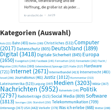
Kategorien (Auswahl)
Computer
Bahn
(455)
Christliches
(532)
Berlin
(280)
Auto
(221)
(2017)
Deutschland
(1899)
Datenschutz
(805)
Digital
(3418)
Europa
Digitale Sicherheit
(845)
(1650)
Evangelisch
(244)
Facebook
(245)
Fernsehen
(253)
Fernverkehr
(242)
Flucht /
Hardware
Fotos
(380)
Halle
(317)
Migration
(239)
Geheimdienst/Spionage
(227)
Internet
(2671)
(721)
Internetrecht
(483)
Internethandel
(413)
Justiz
(1012)
Journalismus
(461)
Kommentar
(313)
Israel
(286)
Medien
(3203)
Lateinamerika
(523)
Leipzig
(397)
Militär
(367)
Nachrichten
(5952)
Politik
Nahverkehr
(245)
(2797)
Software
Social Media
(809)
Radiobeiträge
(515)
(1813)
Telekommunikation
(709)
Standort
(250)
Sonstiges
(219)
Was ich erlebe
(668)
USA
(442)
Verkehr
(378)
Unterwegs
(367)
Wetter
(288)