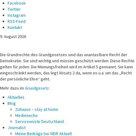
Facebook
Twitter
Instagram
RSS-Feed
Kontakt
9. August 2026
Michael Voß
Journalist und Christ
Die Grundrechte des Grundgesetzes sind das unantastbare Recht der
Demokratie. Sie sind wichtig und müssen geschützt werden. Diese Rechte
gelten für jeden. Die Meinungsfreiheit wird im Artikel 5 gennannt. Sie kann
eingeschränkt werden, das legt Absatz 2 da, wenn es u.a. um das „Recht
der persönliche Ehre“ geht.
Mehr dazu im
Grundgesetz
.
Aktuelles
Blog
Zuhause – stay at home
Medienecho
Servicewüste Deutschland
Journalist
Meine Beiträge bei MDR Aktuell