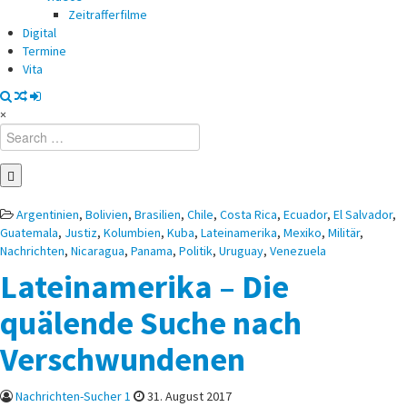
Zeitrafferfilme
Digital
Termine
Vita
×
Search
for:
Posted
Argentinien
,
Bolivien
,
Brasilien
,
Chile
,
Costa Rica
,
Ecuador
,
El Salvador
,
in
Guatemala
,
Justiz
,
Kolumbien
,
Kuba
,
Lateinamerika
,
Mexiko
,
Militär
,
Nachrichten
,
Nicaragua
,
Panama
,
Politik
,
Uruguay
,
Venezuela
Lateinamerika – Die
quälende Suche nach
Verschwundenen
Nachrichten-Sucher 1
31. August 2017