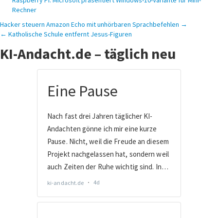
Raspberry Pi: Microsoft präsentiert Windows-10-Variante für Mini-
Rechner
Beitragsnavigation
Hacker steuern Amazon Echo mit unhörbaren Sprachbefehlen →
← Katholische Schule entfernt Jesus-Figuren
KI-Andacht.de – täglich neu