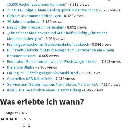
15.000 Hacker zusammenkommen?
- 8.818 views
Zuhause, Folge 1: Mein Lieblingsplatz in der Wohnung
- 8.733 views
Plakate als stumme Zeitzeugen
- 8.327 views
20 Jahre Israelnetz
- 8.150 views
Besuch der Knesset in Jerusalem
- 8.092 views
„Christlicher Medienverbund KEP“ heißt künftig „Christliche
Medieninitiative pro“
- 8.086 views
Frühlingserwachen im Straßenbahnhof Leutzsch
- 8.044 views
BFP stellt Zeitschrift GEISTbewegt! zum Jahresende ein – mein
Kommentar dazu
- 8.005 views
Endstation Balkanroute – wo sich Fluchtwege trennen
- 7.913 views
Die erste Bleibe
- 7.866 views
Ein Tag im Flüchtlingslager Slavonski Brod
- 7.789 views
Spezielles USB-Kabel fehlt
- 7.452 views
Service zum Selbermachen: Mein letztes Mal bei IKEA
- 7.117 views
#34C3: Die Geschichte einer Falschmeldung
- 6.855 views
Was erlebte ich wann?
August 2026
M
D
M
D
F
S
S
1
2