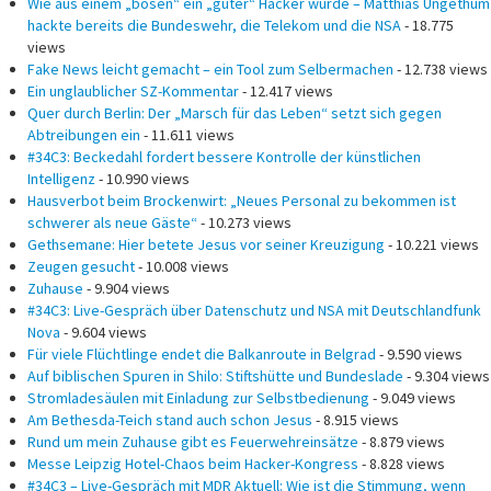
Wie aus einem „bösen“ ein „guter“ Hacker wurde – Matthias Ungethüm
hackte bereits die Bundeswehr, die Telekom und die NSA
- 18.775
views
Fake News leicht gemacht – ein Tool zum Selbermachen
- 12.738 views
Ein unglaublicher SZ-Kommentar
- 12.417 views
Quer durch Berlin: Der „Marsch für das Leben“ setzt sich gegen
Abtreibungen ein
- 11.611 views
#34C3: Beckedahl fordert bessere Kontrolle der künstlichen
Intelligenz
- 10.990 views
Hausverbot beim Brockenwirt: „Neues Personal zu bekommen ist
schwerer als neue Gäste“
- 10.273 views
Gethsemane: Hier betete Jesus vor seiner Kreuzigung
- 10.221 views
Zeugen gesucht
- 10.008 views
Zuhause
- 9.904 views
#34C3: Live-Gespräch über Datenschutz und NSA mit Deutschlandfunk
Nova
- 9.604 views
Für viele Flüchtlinge endet die Balkanroute in Belgrad
- 9.590 views
Auf biblischen Spuren in Shilo: Stiftshütte und Bundeslade
- 9.304 views
Stromladesäulen mit Einladung zur Selbstbedienung
- 9.049 views
Am Bethesda-Teich stand auch schon Jesus
- 8.915 views
Rund um mein Zuhause gibt es Feuerwehreinsätze
- 8.879 views
Messe Leipzig Hotel-Chaos beim Hacker-Kongress
- 8.828 views
#34C3 – Live-Gespräch mit MDR Aktuell: Wie ist die Stimmung, wenn