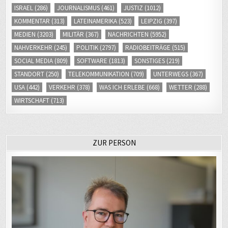
ISRAEL
(286)
JOURNALISMUS
(461)
JUSTIZ
(1012)
KOMMENTAR
(313)
LATEINAMERIKA
(523)
LEIPZIG
(397)
MEDIEN
(3203)
MILITÄR
(367)
NACHRICHTEN
(5952)
NAHVERKEHR
(245)
POLITIK
(2797)
RADIOBEITRÄGE
(515)
SOCIAL MEDIA
(809)
SOFTWARE
(1813)
SONSTIGES
(219)
STANDORT
(250)
TELEKOMMUNIKATION
(709)
UNTERWEGS
(367)
USA
(442)
VERKEHR
(378)
WAS ICH ERLEBE
(668)
WETTER
(288)
WIRTSCHAFT
(713)
ZUR PERSON