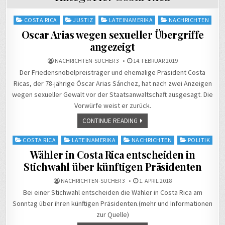
Posted
COSTA RICA
JUSTIZ
LATEINAMERIKA
NACHRICHTEN
in
Oscar Arias wegen sexueller Übergriffe
angezeigt
NACHRICHTEN-SUCHER 3
14. FEBRUAR 2019
Der Friedensnobelpreisträger und ehemalige Präsident Costa
Ricas, der 78-jährige Óscar Arias Sánchez, hat nach zwei Anzeigen
wegen sexueller Gewalt vor der Staatsanwaltschaft ausgesagt. Die
Vorwürfe weist er zurück.
CONTINUE READING
Posted
COSTA RICA
LATEINAMERIKA
NACHRICHTEN
POLITIK
in
Wähler in Costa Rica entscheiden in
Stichwahl über künftigen Präsidenten
NACHRICHTEN-SUCHER 3
1. APRIL 2018
Bei einer Stichwahl entscheiden die Wähler in Costa Rica am
Sonntag über ihren künftigen Präsidenten.(mehr und Informationen
zur Quelle)