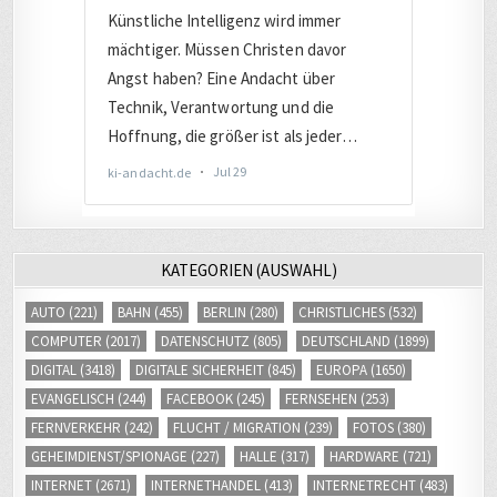
KATEGORIEN (AUSWAHL)
AUTO
(221)
BAHN
(455)
BERLIN
(280)
CHRISTLICHES
(532)
COMPUTER
(2017)
DATENSCHUTZ
(805)
DEUTSCHLAND
(1899)
DIGITAL
(3418)
DIGITALE SICHERHEIT
(845)
EUROPA
(1650)
EVANGELISCH
(244)
FACEBOOK
(245)
FERNSEHEN
(253)
FERNVERKEHR
(242)
FLUCHT / MIGRATION
(239)
FOTOS
(380)
GEHEIMDIENST/SPIONAGE
(227)
HALLE
(317)
HARDWARE
(721)
INTERNET
(2671)
INTERNETHANDEL
(413)
INTERNETRECHT
(483)