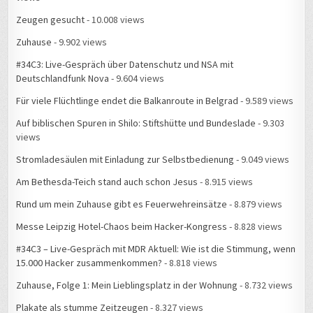
Zeugen gesucht
- 10.008 views
Zuhause
- 9.902 views
#34C3: Live-Gespräch über Datenschutz und NSA mit
Deutschlandfunk Nova
- 9.604 views
Für viele Flüchtlinge endet die Balkanroute in Belgrad
- 9.589 views
Auf biblischen Spuren in Shilo: Stiftshütte und Bundeslade
- 9.303
views
Stromladesäulen mit Einladung zur Selbstbedienung
- 9.049 views
Am Bethesda-Teich stand auch schon Jesus
- 8.915 views
Rund um mein Zuhause gibt es Feuerwehreinsätze
- 8.879 views
Messe Leipzig Hotel-Chaos beim Hacker-Kongress
- 8.828 views
#34C3 – Live-Gespräch mit MDR Aktuell: Wie ist die Stimmung, wenn
15.000 Hacker zusammenkommen?
- 8.818 views
Zuhause, Folge 1: Mein Lieblingsplatz in der Wohnung
- 8.732 views
Plakate als stumme Zeitzeugen
- 8.327 views