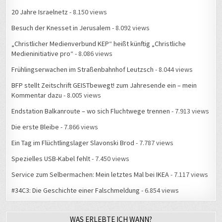
20 Jahre Israelnetz
- 8.150 views
Besuch der Knesset in Jerusalem
- 8.092 views
„Christlicher Medienverbund KEP“ heißt künftig „Christliche
Medieninitiative pro“
- 8.086 views
Frühlingserwachen im Straßenbahnhof Leutzsch
- 8.044 views
BFP stellt Zeitschrift GEISTbewegt! zum Jahresende ein – mein
Kommentar dazu
- 8.005 views
Endstation Balkanroute – wo sich Fluchtwege trennen
- 7.913 views
Die erste Bleibe
- 7.866 views
Ein Tag im Flüchtlingslager Slavonski Brod
- 7.787 views
Spezielles USB-Kabel fehlt
- 7.450 views
Service zum Selbermachen: Mein letztes Mal bei IKEA
- 7.117 views
#34C3: Die Geschichte einer Falschmeldung
- 6.854 views
WAS ERLEBTE ICH WANN?