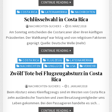
CONTINUE READING
Posted
COSTA RICA
LATEINAMERIKA
NACHRICHTEN
in
Schlüsselwahl in Costa Rica
NACHRICHTEN-SUCHER 3
30. MÄRZ 2018
Am Sonntag entscheiden die Costaricaner über ihren künftigen
Präsidenten. Der Wahlkampf war hitzig und von religiösen Faktoren
geprägt. Quelle: Deutsche Welle (mehr)
CONTINUE READING
Posted
COSTA RICA
FLUGZEUG
LATEINAMERIKA
in
NACHRICHTEN
UNGLÜCK
USA
VERKEHR
Zwölf Tote bei Flugzeugabsturz in Costa
Rica
NACHRICHTEN-SUCHER 1
1. JANUAR 2018
Beim Absturz eines Kleinflugzeugs sind im Westen von Costa Rica
zehn ausländische Touristen und zwei Besatzungsmitglieder ums
Leben gekommen. Bei den Passagieren handelte es sich…
CONTINUE READING