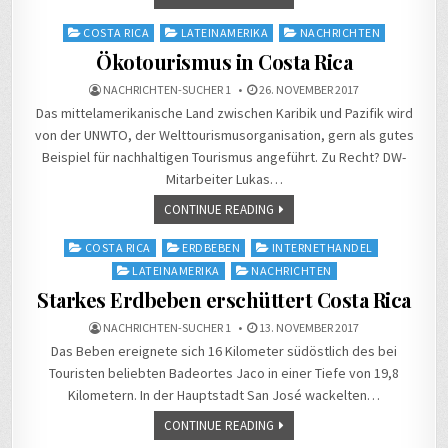
Posted
COSTA RICA
LATEINAMERIKA
NACHRICHTEN
in
Ökotourismus in Costa Rica
NACHRICHTEN-SUCHER 1
26. NOVEMBER 2017
Das mittelamerikanische Land zwischen Karibik und Pazifik wird
von der UNWTO, der Welttourismusorganisation, gern als gutes
Beispiel für nachhaltigen Tourismus angeführt. Zu Recht? DW-
Mitarbeiter Lukas…
CONTINUE READING
Posted
COSTA RICA
ERDBEBEN
INTERNETHANDEL
in
LATEINAMERIKA
NACHRICHTEN
Starkes Erdbeben erschüttert Costa Rica
NACHRICHTEN-SUCHER 1
13. NOVEMBER 2017
Das Beben ereignete sich 16 Kilometer südöstlich des bei
Touristen beliebten Badeortes Jaco in einer Tiefe von 19,8
Kilometern. In der Hauptstadt San José wackelten…
CONTINUE READING