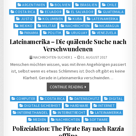
Posted
ARGENTINIEN
BOLIVIEN
BRASILIEN
CHILE
in
COSTA RICA
ECUADOR
EL SALVADOR
GUATEMALA
JUSTIZ
KOLUMBIEN
KUBA
LATEINAMERIKA
MEXIKO
MILITÄR
NACHRICHTEN
NICARAGUA
PANAMA
POLITIK
URUGUAY
VENEZUELA
Lateinamerika – Die quälende Suche nach
Verschwundenen
NACHRICHTEN-SUCHER 1
31. AUGUST 2017
Menschen möchten wissen, was mit ihren Angehörigen passiert
ist, selbst wenn es etwas Schlimmes ist. Doch oft gibt es keine
Klarheit. Gerade in Lateinamerika verschwinden…
CONTINUE READING
Posted
COMPUTER
COSTA RICA
DATENSCHUTZ
DIGITAL
in
DIGITALE SICHERHEIT
HARDWARE
INTERNET
INTERNETHANDEL
INTERNETRECHT
LATEINAMERIKA
MEDIEN
NACHRICHTEN
SOFTWARE
Polizeiaktion: The Pirate Bay nach Razzia
offline