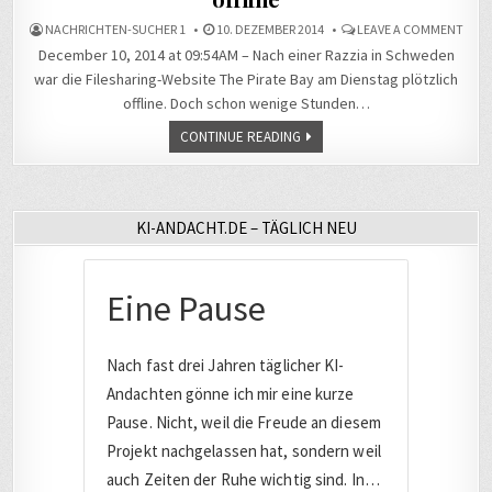
ON
NACHRICHTEN-SUCHER 1
10. DEZEMBER 2014
LEAVE A COMMENT
POLI
December 10, 2014 at 09:54AM – Nach einer Razzia in Schweden
THE
PIRA
war die Filesharing-Website The Pirate Bay am Dienstag plötzlich
BAY
NAC
offline. Doch schon wenige Stunden…
RAZZ
OFFL
CONTINUE READING
KI-ANDACHT.DE – TÄGLICH NEU