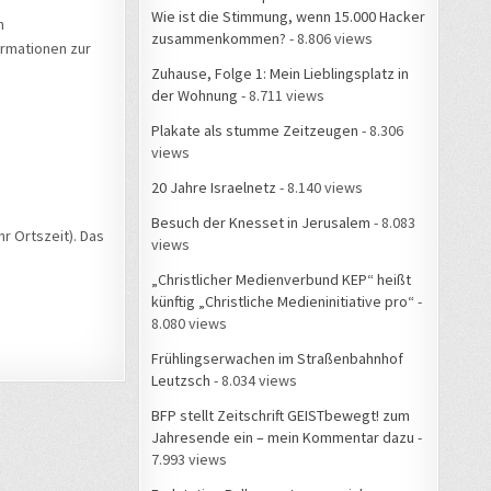
Wie ist die Stimmung, wenn 15.000 Hacker
n
zusammenkommen?
- 8.806 views
ormationen zur
Zuhause, Folge 1: Mein Lieblingsplatz in
der Wohnung
- 8.711 views
Plakate als stumme Zeitzeugen
- 8.306
views
20 Jahre Israelnetz
- 8.140 views
Besuch der Knesset in Jerusalem
- 8.083
r Ortszeit). Das
views
„Christlicher Medienverbund KEP“ heißt
künftig „Christliche Medieninitiative pro“
-
8.080 views
Frühlingserwachen im Straßenbahnhof
Leutzsch
- 8.034 views
BFP stellt Zeitschrift GEISTbewegt! zum
Jahresende ein – mein Kommentar dazu
-
7.993 views