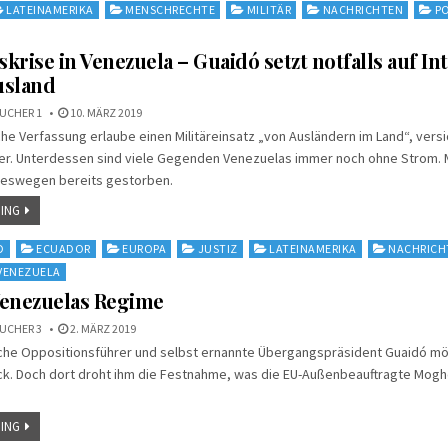
LATEINAMERIKA
MENSCHRECHTE
MILITÄR
NACHRICHTEN
PO
krise in Venezuela – Guaidó setzt notfalls auf In
usland
UCHER 1
10. MÄRZ 2019
he Verfassung erlaube einen Militäreinsatz „von Ausländern im Land“, vers
er. Unterdessen sind viele Gegenden Venezuelas immer noch ohne Strom. 
eswegen bereits gestorben.
ING
D
ECUADOR
EUROPA
JUSTIZ
LATEINAMERIKA
NACHRICH
VENEZUELA
Venezuelas Regime
UCHER 3
2. MÄRZ 2019
che Oppositionsführer und selbst ernannte Übergangspräsident Guaidó möc
ck. Doch dort droht ihm die Festnahme, was die EU-Außenbeauftragte Moghe
ING