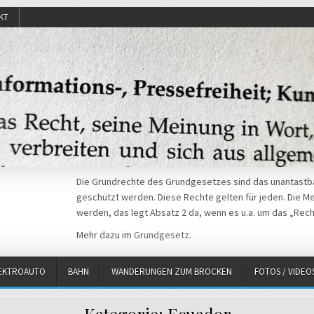
KT
Die Grundrechte des Grundgesetzes sind das unantastba
geschützt werden. Diese Rechte gelten für jeden. Die Mei
werden, das legt Absatz 2 da, wenn es u.a. um das „Rech
Mehr dazu im
Grundgesetz
.
EKTROAUTO
BAHN
WANDERUNGEN ZUM BROCKEN
FOTOS / VIDEO
Kategorie:
Ecuador