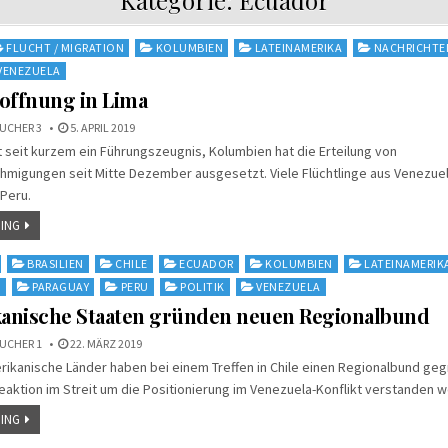
FLUCHT / MIGRATION
KOLUMBIEN
LATEINAMERIKA
NACHRICHTE
VENEZUELA
offnung in Lima
UCHER 3
5. APRIL 2019
 seit kurzem ein Führungszeugnis, Kolumbien hat die Erteilung von
migungen seit Mitte Dezember ausgesetzt. Viele Flüchtlinge aus Venezuel
 Peru.
ING
BRASILIEN
CHILE
ECUADOR
KOLUMBIEN
LATEINAMERIK
N
PARAGUAY
PERU
POLITIK
VENEZUELA
anische Staaten gründen neuen Regionalbund
UCHER 1
22. MÄRZ 2019
kanische Länder haben bei einem Treffen in Chile einen Regionalbund geg
Reaktion im Streit um die Positionierung im Venezuela-Konflikt verstanden 
ING