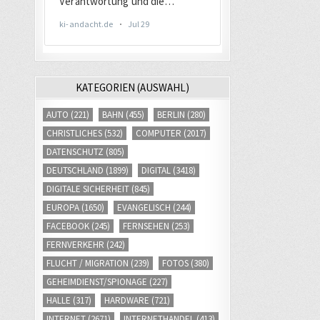
KATEGORIEN (AUSWAHL)
AUTO
(221)
BAHN
(455)
BERLIN
(280)
CHRISTLICHES
(532)
COMPUTER
(2017)
DATENSCHUTZ
(805)
DEUTSCHLAND
(1899)
DIGITAL
(3418)
DIGITALE SICHERHEIT
(845)
EUROPA
(1650)
EVANGELISCH
(244)
FACEBOOK
(245)
FERNSEHEN
(253)
FERNVERKEHR
(242)
FLUCHT / MIGRATION
(239)
FOTOS
(380)
GEHEIMDIENST/SPIONAGE
(227)
HALLE
(317)
HARDWARE
(721)
INTERNET
(2671)
INTERNETHANDEL
(413)