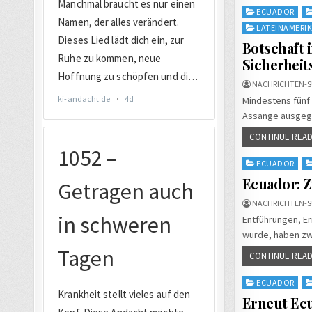
Posted
ECUADOR
in
LATEINAMERI
Botschaft 
Sicherhei
NACHRICHTEN-S
Mindestens fünf 
Assange ausgege
CONTINUE READ
Posted
ECUADOR
in
Ecuador: Z
NACHRICHTEN-S
Entführungen, Er
wurde, haben zwe
CONTINUE READ
Posted
ECUADOR
in
Erneut Ecu