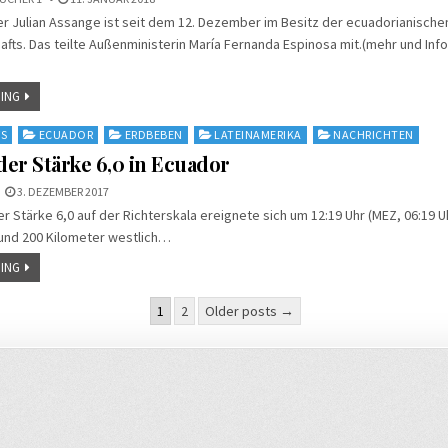
r Julian Assange ist seit dem 12. Dezember im Besitz der ecuadorianische
fts. Das teilte Außenministerin María Fernanda Espinosa mit.(mehr und Inf
ING
S
ECUADOR
ERDBEBEN
LATEINAMERIKA
NACHRICHTEN
er Stärke 6,0 in Ecuador
3. DEZEMBER 2017
r Stärke 6,0 auf der Richterskala ereignete sich um 12:19 Uhr (MEZ, 06:19 Uh
rund 200 Kilometer westlich…
ING
nummerierung
1
2
Older posts →
e