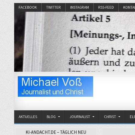
FACEBOOK
TWITTER
INSTAGRAM
RSS-FEED
KONTA
Michael Voß
Journalist und Christ
AKTUELLES
BLOG
JOURNALIST
CHRIST
EL
KI-ANDACHT.DE – TÄGLICH NEU