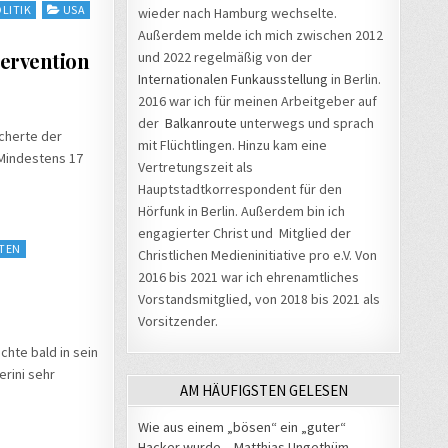
LITIK
USA
wieder nach Hamburg wechselte.
Außerdem melde ich mich zwischen 2012
tervention
und 2022 regelmäßig von der
Internationalen Funkausstellung
in Berlin.
2016 war ich für meinen Arbeitgeber auf
der
Balkanroute
unterwegs und sprach
icherte der
mit Flüchtlingen. Hinzu kam eine
Mindestens 17
Vertretungszeit als
Hauptstadtkorrespondent für den
Hörfunk in Berlin. Außerdem bin ich
engagierter Christ und Mitglied der
TEN
Christlichen Medieninitiative pro e.V. Von
2016 bis 2021 war ich ehrenamtliches
Vorstandsmitglied, von 2018 bis 2021 als
Vorsitzender.
hte bald in sein
rini sehr
AM HÄUFIGSTEN GELESEN
Wie aus einem „bösen“ ein „guter“
Hacker wurde – Matthias Ungethüm