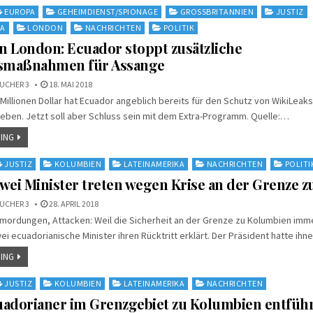
EUROPA
GEHEIMDIENST/SPIONAGE
GROSSBRITANNIEN
JUSTIZ
KA
LONDON
NACHRICHTEN
POLITIK
in London: Ecuador stoppt zusätzliche
tsmaßnahmen für Assange
UCHER 3
18. MAI 2018
Millionen Dollar hat Ecuador angeblich bereits für den Schutz von WikiLeaks
ben. Jetzt soll aber Schluss sein mit dem Extra-Programm. Quelle:…
ING
JUSTIZ
KOLUMBIEN
LATEINAMERIKA
NACHRICHTEN
POLITI
wei Minister treten wegen Krise an der Grenze 
UCHER 3
28. APRIL 2018
mordungen, Attacken: Weil die Sicherheit an der Grenze zu Kolumbien imm
i ecuadorianische Minister ihren Rücktritt erklärt. Der Präsident hatte ih
ING
JUSTIZ
KOLUMBIEN
LATEINAMERIKA
NACHRICHTEN
adorianer im Grenzgebiet zu Kolumbien entfüh