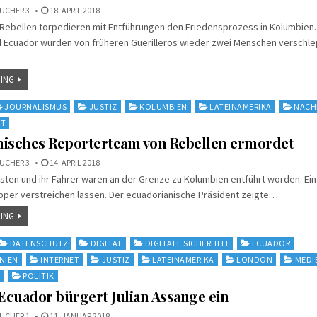
UCHER 3
18. APRIL 2018
Rebellen torpedieren mit Entführungen den Friedensprozess in Kolumbien.
 Ecuador wurden von früheren Guerilleros wieder zwei Menschen verschlep
ING
JOURNALISMUS
JUSTIZ
KOLUMBIEN
LATEINAMERIKA
NACH
IT
nisches Reporterteam von Rebellen ermordet
UCHER 3
14. APRIL 2018
isten und ihr Fahrer waren an der Grenze zu Kolumbien entführt worden. Ei
pper verstreichen lassen. Der ecuadorianische Präsident zeigte…
ING
DATENSCHUTZ
DIGITAL
DIGITALE SICHERHEIT
ECUADOR
IEN
INTERNET
JUSTIZ
LATEINAMERIKA
LONDON
MEDI
N
POLITIK
 Ecuador bürgert Julian Assange ein
UCHER 1
11. JANUAR 2018