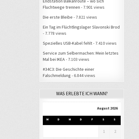
Endstation Balkanroute – wo sich
Fluchtwege trennen
- 7.901 views
Die erste Bleibe
- 7.821 views
Ein Tag im Flüchtlingslager Slavonski Brod
- 7.778 views
Spezielles USB-Kabel fehlt
- 7.410 views
Service zum Selbermachen: Mein letztes
Mal bei IKEA
- 7.103 views
#34C3: Die Geschichte einer
Falschmeldung
- 6.844 views
WAS ERLEBTE ICH WANN?
August 2026
M
D
M
D
F
S
S
1
2