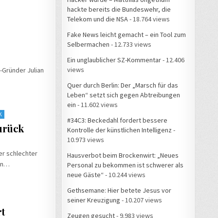
hackte bereits die Bundeswehr, die
Telekom und die NSA
- 18.764 views
Fake News leicht gemacht – ein Tool zum
Selbermachen
- 12.733 views
Ein unglaublicher SZ-Kommentar
- 12.406
views
-Gründer Julian
Quer durch Berlin: Der „Marsch für das
Leben“ setzt sich gegen Abtreibungen
ein
- 11.602 views
K
#34C3: Beckedahl fordert bessere
zurück
Kontrolle der künstlichen Intelligenz
-
10.973 views
er schlechter
Hausverbot beim Brockenwirt: „Neues
nen…
Personal zu bekommen ist schwerer als
neue Gäste“
- 10.244 views
Gethsemane: Hier betete Jesus vor
seiner Kreuzigung
- 10.207 views
rt
Zeugen gesucht
- 9.983 views