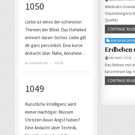
Wikileaks-Gründe
Staatsbürgerscha
Quelle)
CONTINUE READ
Posted
BREAKINGNEW
in
Erdbeben d
MICHAEL VOSS
Das Beben mit de
Epizentrum lag 
CONTINUE READ
Seiten
der
Beiträg