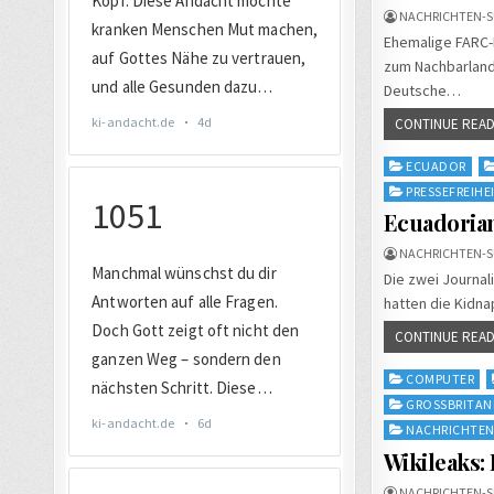
NACHRICHTEN-S
Ehemalige FARC-
zum Nachbarland
Deutsche…
CONTINUE READ
Posted
ECUADOR
in
PRESSEFREIHE
Ecuadoria
NACHRICHTEN-S
Die zwei Journal
hatten die Kidna
CONTINUE READ
Posted
COMPUTER
in
GROSSBRITANN
NACHRICHTE
Wikileaks:
NACHRICHTEN-S