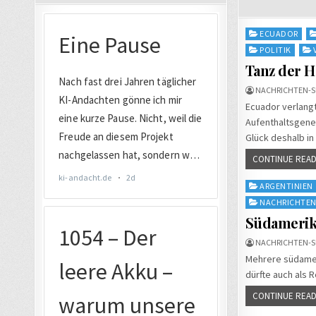
Posted
ECUADOR
in
POLITIK
Tanz der H
NACHRICHTEN-S
Ecuador verlangt
Aufenthaltsgeneh
Glück deshalb in
CONTINUE READ
Posted
ARGENTINIEN
in
NACHRICHTE
Südamerik
NACHRICHTEN-S
Mehrere südameri
dürfte auch als 
CONTINUE READ