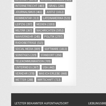
INTERNETRECHT
(483)
ISRAEL
(286)
JOURNALISMUS
(461)
JUSTIZ
(1012)
KOMMENTAR
(313)
LATEINAMERIKA
(523)
LEIPZIG
(397)
MEDIEN
(3203)
MILITÄR
(367)
NACHRICHTEN
(5952)
NAHVERKEHR
(245)
POLITIK
(2797)
RADIOBEITRÄGE
(515)
SOCIAL MEDIA
(809)
SOFTWARE
(1813)
SONSTIGES
(219)
STANDORT
(250)
TELEKOMMUNIKATION
(709)
UNTERWEGS
(367)
USA
(442)
VERKEHR
(378)
WAS ICH ERLEBE
(668)
WETTER
(288)
WIRTSCHAFT
(713)
LETZTER BEKANNTER AUFENTHALTSORT
LIEBLINGSBI