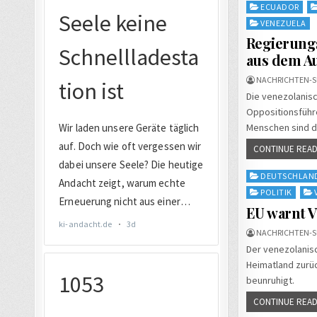
Posted
ECUADOR
in
VENEZUELA
Regierungs
aus dem A
NACHRICHTEN-S
Die venezolanisc
Oppositionsführ
Menschen sind d
CONTINUE READ
Posted
DEUTSCHLAN
in
POLITIK
EU warnt 
NACHRICHTEN-S
Der venezolanis
Heimatland zurü
beunruhigt.
CONTINUE READ