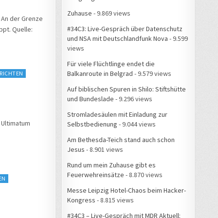
Zuhause
- 9.869 views
 An der Grenze
#34C3: Live-Gespräch über Datenschutz
pt. Quelle:
und NSA mit Deutschlandfunk Nova
- 9.599
views
Für viele Flüchtlinge endet die
Balkanroute in Belgrad
- 9.579 views
RICHTEN
Auf biblischen Spuren in Shilo: Stiftshütte
und Bundeslade
- 9.296 views
Stromladesäulen mit Einladung zur
n Ultimatum
Selbstbedienung
- 9.044 views
Am Bethesda-Teich stand auch schon
Jesus
- 8.901 views
Rund um mein Zuhause gibt es
Feuerwehreinsätze
- 8.870 views
EN
Messe Leipzig Hotel-Chaos beim Hacker-
Kongress
- 8.815 views
#34C3 – Live-Gespräch mit MDR Aktuell: