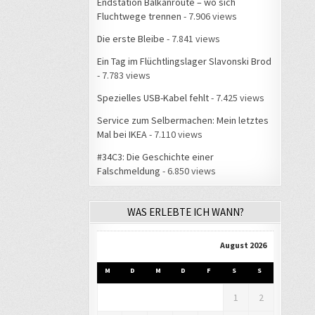
Endstation Balkanroute – wo sich
Fluchtwege trennen
- 7.906 views
Die erste Bleibe
- 7.841 views
Ein Tag im Flüchtlingslager Slavonski Brod
- 7.783 views
Spezielles USB-Kabel fehlt
- 7.425 views
Service zum Selbermachen: Mein letztes
Mal bei IKEA
- 7.110 views
#34C3: Die Geschichte einer
Falschmeldung
- 6.850 views
WAS ERLEBTE ICH WANN?
August 2026
M
D
M
D
F
S
S
1
2