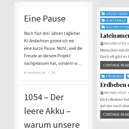
Posted
ARGENTINIEN
in
GUATEMALA
NACHRICHTE
Lateiname
NACHRICHTEN-S
Menschen möchten
Doch oft gibt es
CONTINUE READ
Posted
ERDBEBEN
in
Erdbeben 
MICHAEL VOSS
Ein Erdbeben hat
auf der nach obe
CONTINUE READ