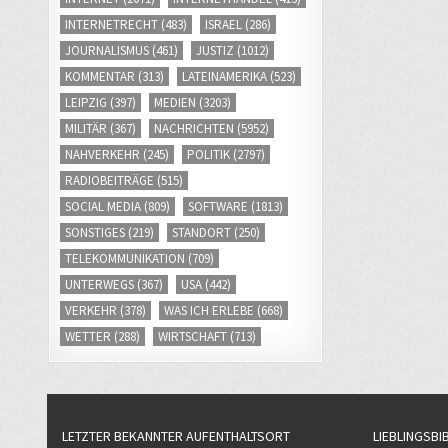
INTERNETRECHT
(483)
ISRAEL
(286)
JOURNALISMUS
(461)
JUSTIZ
(1012)
KOMMENTAR
(313)
LATEINAMERIKA
(523)
LEIPZIG
(397)
MEDIEN
(3203)
MILITÄR
(367)
NACHRICHTEN
(5952)
NAHVERKEHR
(245)
POLITIK
(2797)
RADIOBEITRÄGE
(515)
SOCIAL MEDIA
(809)
SOFTWARE
(1813)
SONSTIGES
(219)
STANDORT
(250)
TELEKOMMUNIKATION
(709)
UNTERWEGS
(367)
USA
(442)
VERKEHR
(378)
WAS ICH ERLEBE
(668)
WETTER
(288)
WIRTSCHAFT
(713)
LETZTER BEKANNTER AUFENTHALTSORT
LIEBLINGSBI