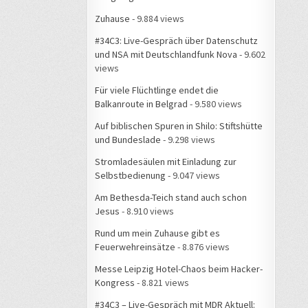
Zuhause
- 9.884 views
#34C3: Live-Gespräch über Datenschutz
und NSA mit Deutschlandfunk Nova
- 9.602
views
Für viele Flüchtlinge endet die
Balkanroute in Belgrad
- 9.580 views
Auf biblischen Spuren in Shilo: Stiftshütte
und Bundeslade
- 9.298 views
Stromladesäulen mit Einladung zur
Selbstbedienung
- 9.047 views
Am Bethesda-Teich stand auch schon
Jesus
- 8.910 views
Rund um mein Zuhause gibt es
Feuerwehreinsätze
- 8.876 views
Messe Leipzig Hotel-Chaos beim Hacker-
Kongress
- 8.821 views
#34C3 – Live-Gespräch mit MDR Aktuell: