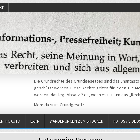
KT
Die Grundrechte des Grundgesetzes sind das unantastba
geschützt werden. Diese Rechte gelten für jeden. Die Mei
werden, das legt Absatz 2 da, wenn es u.a. um das „Rech
Mehr dazu im
Grundgesetz
.
EKTROAUTO
BAHN
WANDERUNGEN ZUM BROCKEN
FOTOS / VIDEO
Kategorie:
Panama