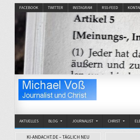
FACEBOOK
TWITTER
INSTAGRAM
RSS-FEED
KONTA
Michael Voß
Journalist und Christ
AKTUELLES
BLOG
JOURNALIST
CHRIST
EL
KI-ANDACHT.DE – TÄGLICH NEU