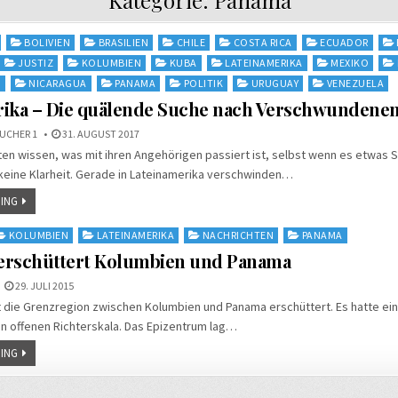
BOLIVIEN
BRASILIEN
CHILE
COSTA RICA
ECUADOR
JUSTIZ
KOLUMBIEN
KUBA
LATEINAMERIKA
MEXIKO
N
NICARAGUA
PANAMA
POLITIK
URUGUAY
VENEZUELA
rika – Die quälende Suche nach Verschwundene
UCHER 1
31. AUGUST 2017
 wissen, was mit ihren Angehörigen passiert ist, selbst wenn es etwas S
 keine Klarheit. Gerade in Lateinamerika verschwinden…
ING
KOLUMBIEN
LATEINAMERIKA
NACHRICHTEN
PANAMA
erschüttert Kolumbien und Panama
29. JULI 2015
 die Grenzregion zwischen Kolumbien und Panama erschüttert. Es hatte ein
n offenen Richterskala. Das Epizentrum lag…
ING