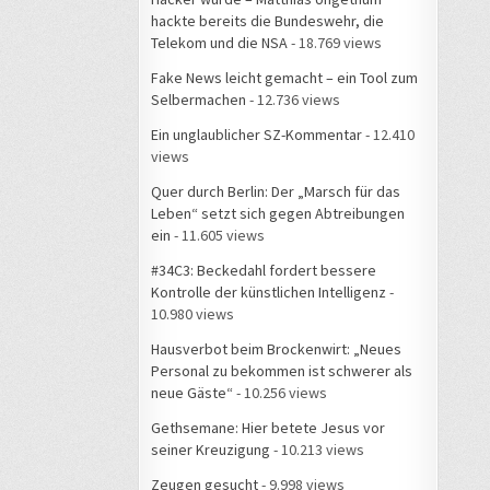
hackte bereits die Bundeswehr, die
Telekom und die NSA
- 18.769 views
Fake News leicht gemacht – ein Tool zum
Selbermachen
- 12.736 views
Ein unglaublicher SZ-Kommentar
- 12.410
views
Quer durch Berlin: Der „Marsch für das
Leben“ setzt sich gegen Abtreibungen
ein
- 11.605 views
#34C3: Beckedahl fordert bessere
Kontrolle der künstlichen Intelligenz
-
10.980 views
Hausverbot beim Brockenwirt: „Neues
Personal zu bekommen ist schwerer als
neue Gäste“
- 10.256 views
Gethsemane: Hier betete Jesus vor
seiner Kreuzigung
- 10.213 views
Zeugen gesucht
- 9.998 views