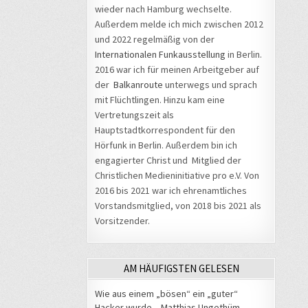
wieder nach Hamburg wechselte.
Außerdem melde ich mich zwischen 2012
und 2022 regelmäßig von der
Internationalen Funkausstellung
in Berlin.
2016 war ich für meinen Arbeitgeber auf
der
Balkanroute
unterwegs und sprach
mit Flüchtlingen. Hinzu kam eine
Vertretungszeit als
Hauptstadtkorrespondent für den
Hörfunk in Berlin. Außerdem bin ich
engagierter Christ und Mitglied der
Christlichen Medieninitiative pro e.V. Von
2016 bis 2021 war ich ehrenamtliches
Vorstandsmitglied, von 2018 bis 2021 als
Vorsitzender.
AM HÄUFIGSTEN GELESEN
Wie aus einem „bösen“ ein „guter“
Hacker wurde – Matthias Ungethüm