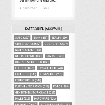
KATEGORIEN (AUSWAHL)
AUTO
(221)
BAHN
(455)
BERLIN
(280)
CHRISTLICHES
(532)
COMPUTER
(2017)
DATENSCHUTZ
(805)
DEUTSCHLAND
(1899)
DIGITAL
(3418)
DIGITALE SICHERHEIT
(845)
EUROPA
(1650)
EVANGELISCH
(244)
FACEBOOK
(245)
FERNSEHEN
(253)
FERNVERKEHR
(242)
FLUCHT / MIGRATION
(239)
FOTOS
(380)
GEHEIMDIENST/SPIONAGE
(227)
HALLE
(317)
HARDWARE
(721)
INTERNET
(2671)
INTERNETHANDEL
(413)