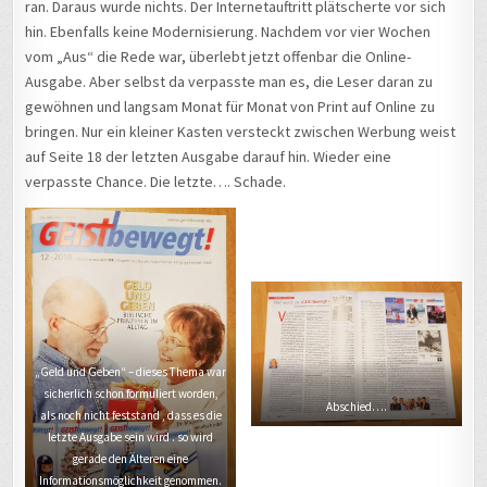
ran. Daraus wurde nichts. Der Internetauftritt plätscherte vor sich
hin. Ebenfalls keine Modernisierung. Nachdem vor vier Wochen
vom „Aus“ die Rede war, überlebt jetzt offenbar die Online-
Ausgabe. Aber selbst da verpasste man es, die Leser daran zu
gewöhnen und langsam Monat für Monat von Print auf Online zu
bringen. Nur ein kleiner Kasten versteckt zwischen Werbung weist
auf Seite 18 der letzten Ausgabe darauf hin. Wieder eine
verpasste Chance. Die letzte…. Schade.
„Geld und Geben“ – dieses Thema war
sicherlich schon formuliert worden,
Abschied….
als noch nicht feststand , dass es die
letzte Ausgabe sein wird . so wird
gerade den Älteren eine
Informationsmöglichkeit genommen.