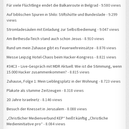
Für viele Flüchtlinge endet die Balkanroute in Belgrad
- 9.580 views
Auf biblischen Spuren in Shilo: Stiftshütte und Bundeslade
- 9.299
views
Stromladesäulen mit Einladung zur Selbstbedienung
- 9.047 views
Am Bethesda-Teich stand auch schon Jesus
- 8.910 views
Rund um mein Zuhause gibt es Feuerwehreinsätze
- 8.876 views
Messe Leipzig Hotel-Chaos beim Hacker-Kongress
- 8.821 views
#34C3 – Live-Gespräch mit MDR Aktuell: Wie ist die Stimmung, wenn
15.000 Hacker zusammenkommen?
- 8.815 views
Zuhause, Folge 1: Mein Lieblingsplatz in der Wohnung
- 8.723 views
Plakate als stumme Zeitzeugen
- 8.318 views
20 Jahre Israelnetz
- 8.146 views
Besuch der Knesset in Jerusalem
- 8.088 views
„Christlicher Medienverbund KEP“ heißt künftig „Christliche
Medieninitiative pro“
- 8.084 views