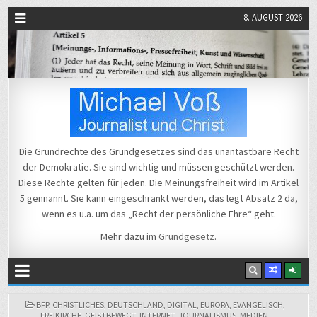
8. AUGUST 2026
Michael Voß
Journalist und Christ
Die Grundrechte des Grundgesetzes sind das unantastbare Recht
der Demokratie. Sie sind wichtig und müssen geschützt werden.
Diese Rechte gelten für jeden. Die Meinungsfreiheit wird im Artikel
5 gennannt. Sie kann eingeschränkt werden, das legt Absatz 2 da,
wenn es u.a. um das „Recht der persönliche Ehre“ geht.
Mehr dazu im
Grundgesetz
.
POSTED
BFP
,
CHRISTLICHES
,
DEUTSCHLAND
,
DIGITAL
,
EUROPA
,
EVANGELISCH
,
IN
FREIKIRCHE
,
GEISTBEWEGT
,
INTERNET
,
JOURNALISMUS
,
MEDIEN
,