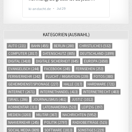
KATEGORIEN (AUSWAHL)
AUTO
(221)
BAHN
(455)
BERLIN
(280)
CHRISTLICHES
(532)
COMPUTER
(2017)
DATENSCHUTZ
(805)
DEUTSCHLAND
(1899)
DIGITAL
(3418)
DIGITALE SICHERHEIT
(845)
EUROPA
(1650)
EVANGELISCH
(244)
FACEBOOK
(245)
FERNSEHEN
(253)
FERNVERKEHR
(242)
FLUCHT / MIGRATION
(239)
FOTOS
(380)
GEHEIMDIENST/SPIONAGE
(227)
HALLE
(317)
HARDWARE
(721)
INTERNET
(2671)
INTERNETHANDEL
(413)
INTERNETRECHT
(483)
ISRAEL
(286)
JOURNALISMUS
(461)
JUSTIZ
(1012)
KOMMENTAR
(313)
LATEINAMERIKA
(523)
LEIPZIG
(397)
MEDIEN
(3203)
MILITÄR
(367)
NACHRICHTEN
(5952)
NAHVERKEHR
(245)
POLITIK
(2797)
RADIOBEITRÄGE
(515)
SOCIAL MEDIA
(809)
SOFTWARE
(1813)
SONSTIGES
(219)