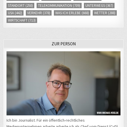
STANDORT
(250)
TELEKOMMUNIKATION
(709)
UNTERWEGS
(367)
USA
(442)
VERKEHR
(378)
WAS ICH ERLEBE
(668)
WETTER
(288)
WIRTSCHAFT
(713)
ZUR PERSON
Ich bin Journalist. Für ein öffentlich-rechtliches
Medienunternehmen arbeite arbeite ich als Chef vom Dienst (CvD)