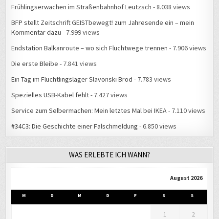
Frühlingserwachen im Straßenbahnhof Leutzsch
- 8.038 views
BFP stellt Zeitschrift GEISTbewegt! zum Jahresende ein – mein
Kommentar dazu
- 7.999 views
Endstation Balkanroute – wo sich Fluchtwege trennen
- 7.906 views
Die erste Bleibe
- 7.841 views
Ein Tag im Flüchtlingslager Slavonski Brod
- 7.783 views
Spezielles USB-Kabel fehlt
- 7.427 views
Service zum Selbermachen: Mein letztes Mal bei IKEA
- 7.110 views
#34C3: Die Geschichte einer Falschmeldung
- 6.850 views
WAS ERLEBTE ICH WANN?
August 2026
M
D
M
D
F
S
S
1
2