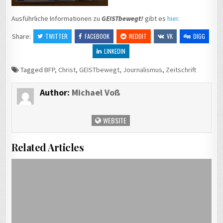
Ausführliche Informationen zu
GEISTbewegt!
gibt es
hier
.
Share:
TWITTER
FACEBOOK
REDDIT
VK
DIGG
LINKEDIN
Tagged
BFP
,
Christ
,
GEISTbewegt
,
Journalismus
,
Zeitschrift
Author:
Michael Voß
WEBSITE
Related Articles