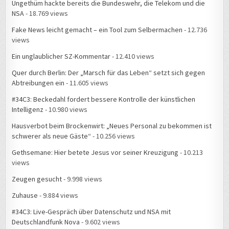
Ungethüm hackte bereits die Bundeswehr, die Telekom und die
NSA
- 18.769 views
Fake News leicht gemacht – ein Tool zum Selbermachen
- 12.736
views
Ein unglaublicher SZ-Kommentar
- 12.410 views
Quer durch Berlin: Der „Marsch für das Leben“ setzt sich gegen
Abtreibungen ein
- 11.605 views
#34C3: Beckedahl fordert bessere Kontrolle der künstlichen
Intelligenz
- 10.980 views
Hausverbot beim Brockenwirt: „Neues Personal zu bekommen ist
schwerer als neue Gäste“
- 10.256 views
Gethsemane: Hier betete Jesus vor seiner Kreuzigung
- 10.213
views
Zeugen gesucht
- 9.998 views
Zuhause
- 9.884 views
#34C3: Live-Gespräch über Datenschutz und NSA mit
Deutschlandfunk Nova
- 9.602 views