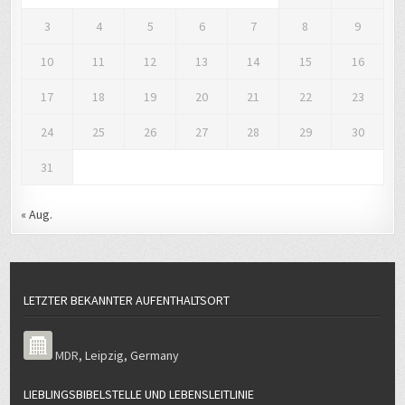
3
4
5
6
7
8
9
10
11
12
13
14
15
16
17
18
19
20
21
22
23
24
25
26
27
28
29
30
31
« Aug.
LETZTER BEKANNTER AUFENTHALTSORT
MDR
,
Leipzig
,
Germany
LIEBLINGSBIBELSTELLE UND LEBENSLEITLINIE