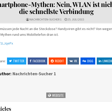
IN
artphone-Mythen: Nein, WLAN ist nic
die schnellste Verbindung
NACHRICHTEN-SUCHER 1
25. JULI 2015
üssen jede Nacht an die Steckdose? Handyviren gibt es nicht? Von wegen.
 Mythen rund ums Mobiltelefon dran ist.
tt/1LJqePx
are:
TWITTER
FACEBOOK
REDDIT
VK
DIGG
LINKEDI
uthor:
Nachrichten-Sucher 1
WEBSITE
icles