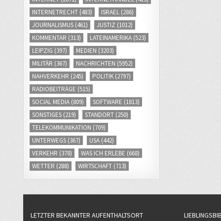
INTERNETRECHT
(483)
ISRAEL
(286)
JOURNALISMUS
(461)
JUSTIZ
(1012)
KOMMENTAR
(313)
LATEINAMERIKA
(523)
LEIPZIG
(397)
MEDIEN
(3203)
MILITÄR
(367)
NACHRICHTEN
(5952)
NAHVERKEHR
(245)
POLITIK
(2797)
RADIOBEITRÄGE
(515)
SOCIAL MEDIA
(809)
SOFTWARE
(1813)
SONSTIGES
(219)
STANDORT
(250)
TELEKOMMUNIKATION
(709)
UNTERWEGS
(367)
USA
(442)
VERKEHR
(378)
WAS ICH ERLEBE
(668)
WETTER
(288)
WIRTSCHAFT
(713)
LETZTER BEKANNTER AUFENTHALTSORT
LIEBLINGSBI