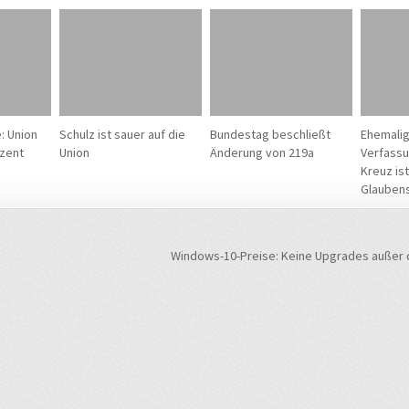
: Union
Schulz ist sauer auf die
Bundestag beschließt
Ehemali
ozent
Union
Änderung von 219a
Verfassu
Kreuz is
Glauben
navigation
Windows-10-Preise: Keine Upgrades außer