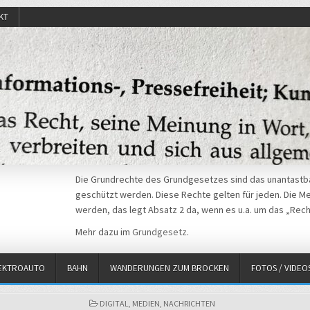
KT
Die Grundrechte des Grundgesetzes sind das unantastba
geschützt werden. Diese Rechte gelten für jeden. Die Mei
werden, das legt Absatz 2 da, wenn es u.a. um das „Rech
Mehr dazu im
Grundgesetz
.
EKTROAUTO
BAHN
WANDERUNGEN ZUM BROCKEN
FOTOS / VIDEO
POSTED
DIGITAL
,
MEDIEN
,
NACHRICHTEN