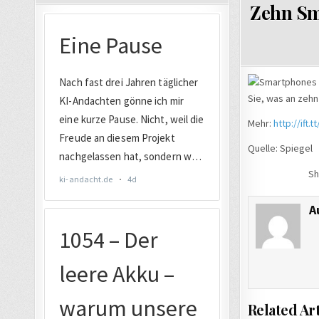
Zehn Sm
Smartphones m
Sie, was an zehn
Mehr:
http://ift.
Quelle: Spiegel
Sh
A
Related Art