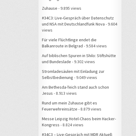
Zuhause
- 9.895 views
#34C3: Live-Gespräch über Datenschutz
und NSA mit Deutschlandfunk Nova
- 9.604
views
Für viele Flüchtlinge endet die
Balkanroute in Belgrad
- 9.584 views
Auf biblischen Spuren in Shilo: Stiftshütte
und Bundeslade
- 9.302 views
Stromladesäulen mit Einladung zur
Selbstbedienung
- 9.049 views
Am Bethesda-Teich stand auch schon
Jesus
- 8.913 views
Rund um mein Zuhause gibt es
Feuerwehreinsätze
- 8.879 views
Messe Leipzig Hotel-Chaos beim Hacker-
Kongress
- 8.824 views
#34C3 – Live-Gespräch mit MDR Aktuell: