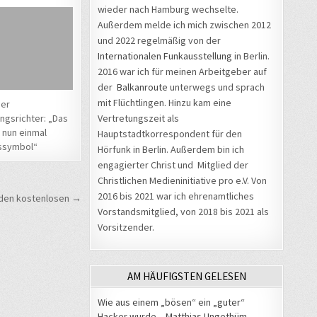
wieder nach Hamburg wechselte.
Außerdem melde ich mich zwischen 2012
und 2022 regelmäßig von der
Internationalen Funkausstellung
in Berlin.
2016 war ich für meinen Arbeitgeber auf
der
Balkanroute
unterwegs und sprach
mit Flüchtlingen. Hinzu kam eine
ger
Vertretungszeit als
ngsrichter: „Das
t nun einmal
Hauptstadtkorrespondent für den
ssymbol“
Hörfunk in Berlin. Außerdem bin ich
engagierter Christ und Mitglied der
Christlichen Medieninitiative pro e.V. Von
2016 bis 2021 war ich ehrenamtliches
 den kostenlosen →
Vorstandsmitglied, von 2018 bis 2021 als
Vorsitzender.
AM HÄUFIGSTEN GELESEN
Wie aus einem „bösen“ ein „guter“
Hacker wurde – Matthias Ungethüm