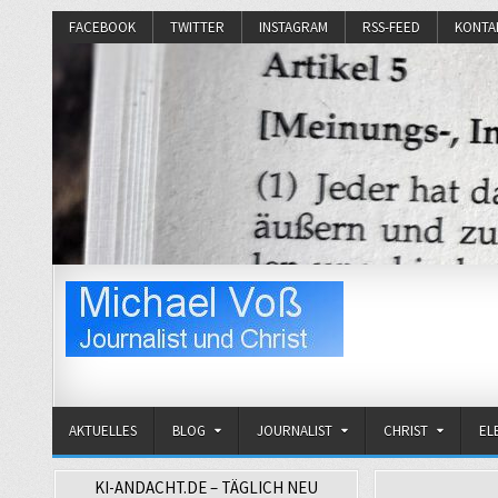
FACEBOOK
TWITTER
INSTAGRAM
RSS-FEED
KONTA
Michael Voß
Journalist und Christ
AKTUELLES
BLOG
JOURNALIST
CHRIST
EL
KI-ANDACHT.DE – TÄGLICH NEU