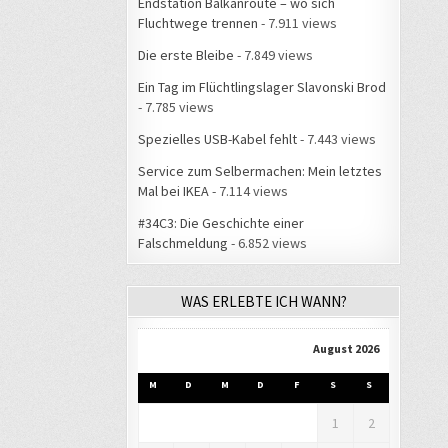
Endstation Balkanroute – wo sich
Fluchtwege trennen
- 7.911 views
Die erste Bleibe
- 7.849 views
Ein Tag im Flüchtlingslager Slavonski Brod
- 7.785 views
Spezielles USB-Kabel fehlt
- 7.443 views
Service zum Selbermachen: Mein letztes
Mal bei IKEA
- 7.114 views
#34C3: Die Geschichte einer
Falschmeldung
- 6.852 views
WAS ERLEBTE ICH WANN?
August 2026
M
D
M
D
F
S
S
1
2