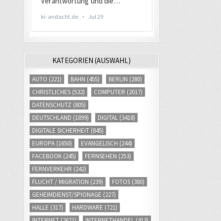
KATEGORIEN (AUSWAHL)
AUTO
(221)
BAHN
(455)
BERLIN
(280)
CHRISTLICHES
(532)
COMPUTER
(2017)
DATENSCHUTZ
(805)
DEUTSCHLAND
(1899)
DIGITAL
(3418)
DIGITALE SICHERHEIT
(845)
EUROPA
(1650)
EVANGELISCH
(244)
FACEBOOK
(245)
FERNSEHEN
(253)
FERNVERKEHR
(242)
FLUCHT / MIGRATION
(239)
FOTOS
(380)
GEHEIMDIENST/SPIONAGE
(227)
HALLE
(317)
HARDWARE
(721)
INTERNET
(2671)
INTERNETHANDEL
(413)