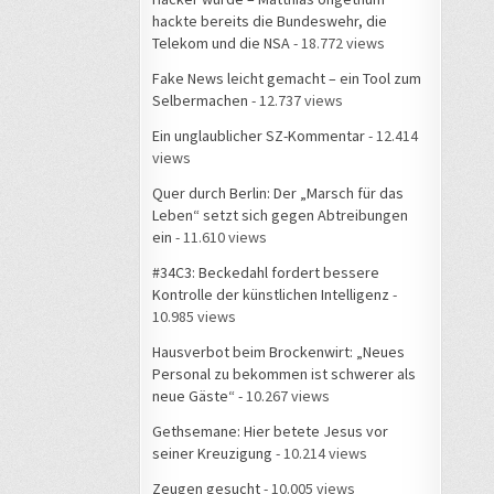
hackte bereits die Bundeswehr, die
Telekom und die NSA
- 18.772 views
Fake News leicht gemacht – ein Tool zum
Selbermachen
- 12.737 views
Ein unglaublicher SZ-Kommentar
- 12.414
views
Quer durch Berlin: Der „Marsch für das
Leben“ setzt sich gegen Abtreibungen
ein
- 11.610 views
#34C3: Beckedahl fordert bessere
Kontrolle der künstlichen Intelligenz
-
10.985 views
Hausverbot beim Brockenwirt: „Neues
Personal zu bekommen ist schwerer als
neue Gäste“
- 10.267 views
Gethsemane: Hier betete Jesus vor
seiner Kreuzigung
- 10.214 views
Zeugen gesucht
- 10.005 views