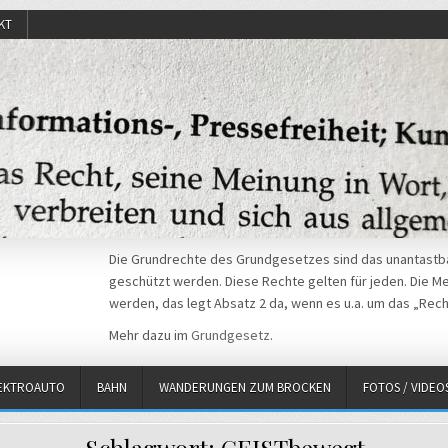
KT
Die Grundrechte des Grundgesetzes sind das unantastba
geschützt werden. Diese Rechte gelten für jeden. Die Mei
werden, das legt Absatz 2 da, wenn es u.a. um das „Rech
Mehr dazu im
Grundgesetz
.
EKTROAUTO
BAHN
WANDERUNGEN ZUM BROCKEN
FOTOS / VIDEO
Schlagwort:
GEISTbewegt