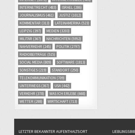
INTERNETRECHT
(483)
ISRAEL
(286)
JOURNALISMUS
(461)
JUSTIZ
(1012)
KOMMENTAR
(313)
LATEINAMERIKA
(523)
LEIPZIG
(397)
MEDIEN
(3203)
MILITÄR
(367)
NACHRICHTEN
(5952)
NAHVERKEHR
(245)
POLITIK
(2797)
RADIOBEITRÄGE
(515)
SOCIAL MEDIA
(809)
SOFTWARE
(1813)
SONSTIGES
(219)
STANDORT
(250)
TELEKOMMUNIKATION
(709)
UNTERWEGS
(367)
USA
(442)
VERKEHR
(378)
WAS ICH ERLEBE
(668)
WETTER
(288)
WIRTSCHAFT
(713)
LETZTER BEKANNTER AUFENTHALTSORT
LIEBLINGSBI