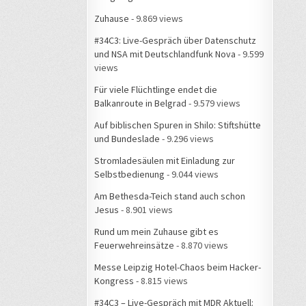
Zuhause
- 9.869 views
#34C3: Live-Gespräch über Datenschutz
und NSA mit Deutschlandfunk Nova
- 9.599
views
Für viele Flüchtlinge endet die
Balkanroute in Belgrad
- 9.579 views
Auf biblischen Spuren in Shilo: Stiftshütte
und Bundeslade
- 9.296 views
Stromladesäulen mit Einladung zur
Selbstbedienung
- 9.044 views
Am Bethesda-Teich stand auch schon
Jesus
- 8.901 views
Rund um mein Zuhause gibt es
Feuerwehreinsätze
- 8.870 views
Messe Leipzig Hotel-Chaos beim Hacker-
Kongress
- 8.815 views
#34C3 – Live-Gespräch mit MDR Aktuell: