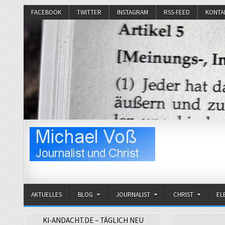
FACEBOOK
TWITTER
INSTAGRAM
RSS-FEED
KONTA
Michael Voß
Journalist und Christ
AKTUELLES
BLOG
JOURNALIST
CHRIST
EL
KI-ANDACHT.DE – TÄGLICH NEU