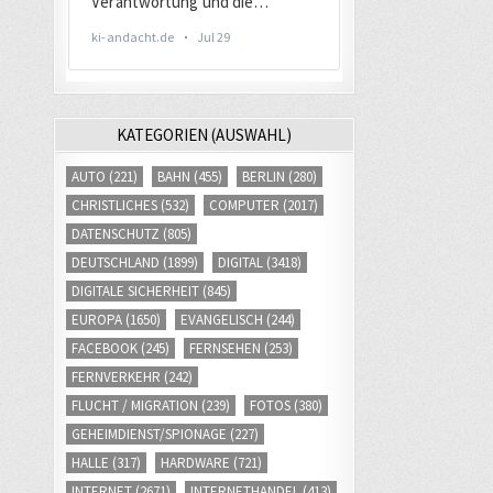
KATEGORIEN (AUSWAHL)
AUTO
(221)
BAHN
(455)
BERLIN
(280)
CHRISTLICHES
(532)
COMPUTER
(2017)
DATENSCHUTZ
(805)
DEUTSCHLAND
(1899)
DIGITAL
(3418)
DIGITALE SICHERHEIT
(845)
EUROPA
(1650)
EVANGELISCH
(244)
FACEBOOK
(245)
FERNSEHEN
(253)
FERNVERKEHR
(242)
FLUCHT / MIGRATION
(239)
FOTOS
(380)
GEHEIMDIENST/SPIONAGE
(227)
HALLE
(317)
HARDWARE
(721)
INTERNET
(2671)
INTERNETHANDEL
(413)