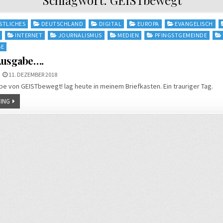
STLICHES
DEUTSCHLAND
DIGITAL
EUROPA
EVANGELISCH
INTERNET
JOURNALISMUS
MEDIEN
PFINGSTGEMEINDE
BE
 Ausgabe….
11. DEZEMBER 2018
be von GEISTbewegt! lag heute in meinem Briefkasten. Ein trauriger Tag.
ING