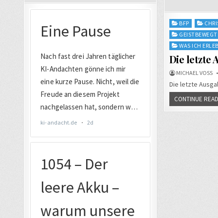
Posted
BFP
CHRI
in
GEISTBEWEGT
WAS ICH ERLE
Die letzte
MICHAEL VOSS
Die letzte Ausga
CONTINUE READ