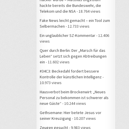
hackte bereits die Bundeswehr, die
Telekom und die NSA
- 18.764 views
Fake News leicht gemacht – ein Tool zum
Selbermachen
- 12.733 views
Ein unglaublicher SZ-Kommentar
- 12.406
views
Quer durch Berlin: Der „Marsch für das
Leben“ setzt sich gegen Abtreibungen
ein
- 11.602 views
#34C3: Beckedahl fordert bessere
Kontrolle der künstlichen Intelligenz
-
10.973 views
Hausverbot beim Brockenwirt: „Neues
Personal zu bekommen ist schwerer als
neue Gäste“
- 10.244 views
Gethsemane: Hier betete Jesus vor
seiner Kreuzigung
- 10.207 views
Zeugen gesucht
- 9.983 views