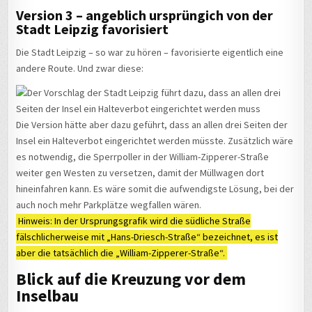
Version 3 – angeblich ursprüngich von der
Stadt Leipzig favorisiert
Die Stadt Leipzig – so war zu hören – favorisierte eigentlich eine
andere Route. Und zwar diese:
Die Version hätte aber dazu geführt, dass an allen drei Seiten der
Insel ein Halteverbot eingerichtet werden müsste. Zusätzlich wäre
es notwendig, die Sperrpoller in der William-Zipperer-Straße
weiter gen Westen zu versetzen, damit der Müllwagen dort
hineinfahren kann. Es wäre somit die aufwendigste Lösung, bei der
auch noch mehr Parkplätze wegfallen wären.
Hinweis: In der Ursprungsgrafik wird die südliche Straße
fälschlicherweise mit „Hans-Driesch-Straße“ bezeichnet, es ist
aber die tatsächlich die „William-Zipperer-Straße“.
Blick auf die Kreuzung vor dem
Inselbau