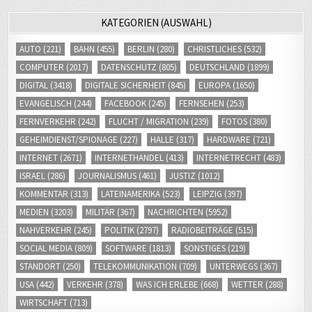
KATEGORIEN (AUSWAHL)
AUTO
(221)
BAHN
(455)
BERLIN
(280)
CHRISTLICHES
(532)
COMPUTER
(2017)
DATENSCHUTZ
(805)
DEUTSCHLAND
(1899)
DIGITAL
(3418)
DIGITALE SICHERHEIT
(845)
EUROPA
(1650)
EVANGELISCH
(244)
FACEBOOK
(245)
FERNSEHEN
(253)
FERNVERKEHR
(242)
FLUCHT / MIGRATION
(239)
FOTOS
(380)
GEHEIMDIENST/SPIONAGE
(227)
HALLE
(317)
HARDWARE
(721)
INTERNET
(2671)
INTERNETHANDEL
(413)
INTERNETRECHT
(483)
ISRAEL
(286)
JOURNALISMUS
(461)
JUSTIZ
(1012)
KOMMENTAR
(313)
LATEINAMERIKA
(523)
LEIPZIG
(397)
MEDIEN
(3203)
MILITÄR
(367)
NACHRICHTEN
(5952)
NAHVERKEHR
(245)
POLITIK
(2797)
RADIOBEITRÄGE
(515)
SOCIAL MEDIA
(809)
SOFTWARE
(1813)
SONSTIGES
(219)
STANDORT
(250)
TELEKOMMUNIKATION
(709)
UNTERWEGS
(367)
USA
(442)
VERKEHR
(378)
WAS ICH ERLEBE
(668)
WETTER
(288)
WIRTSCHAFT
(713)