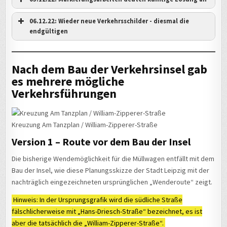
06.12.22: Wieder neue Verkehrsschilder - diesmal die
endgültigen
Nach dem Bau der Verkehrsinsel gab
es mehrere mögliche
 rund
Wer auf der Bank sitzt schaut dahin, woher der Wunsch nach
Verkehrsführungen
dem Verkehrshindernis kam
Kreuzung Am Tanzplan / William-Zipperer-Straße
e
Bis zum Bau der Insel war hier genug Platz für Fahrräder, Autos,
Der Müllwagen verlässt den Straßenbereich William-Zipperer-
Fußgänger - und LKW konnten sogar wenden
Die gelben Müllbehälter wurden erneut nicht geleert.
Straße / Am Tanzplan
Version 1 – Route vor dem Bau der Insel
Die bisherige Wendemöglichkeit für die Müllwagen entfällt mit dem
Bau der Insel, wie diese Planungsskizze der Stadt Leipzig mit der
nachträglich eingezeichneten ursprünglichen „Wenderoute“ zeigt.
Hinweis: In der Ursprungsgrafik wird die südliche Straße
Die eingezeichneten Parkplätze sind noch durch
fälschlicherweise mit „Hans-Driesch-Straße“ bezeichnet, es ist
Halteverbotsschildern gesperrt
Sech
aber die tatsächlich die „William-Zipperer-Straße“.
Doppelt hält besser
ein 