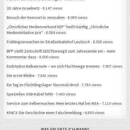
20 Jahre Israelnetz
- 8.147 views
Besuch der Knesset in Jerusalem
- 8.089 views
„Christlicher Medienverbund KEP“ heißt künftig „Christliche
Medieninitiative pro“
- 8.084 views
Frühlingserwachen im Straßenbahnhof Leutzsch
- 8.038 views
BFP stellt Zeitschrift GEISTbewegt! zum Jahresende ein – mein
Kommentar dazu
- 8.000 views
Endstation Balkanroute – wo sich Fluchtwege trennen
- 7.907 views
Die erste Bleibe
- 7.841 views
Ein Tag im Flüchtlingslager Slavonski Brod
- 7.783 views
Spezielles USB-Kabel fehlt
- 7.430 views
Service zum Selbermachen: Mein letztes Mal bei IKEA
- 7.110 views
#34C3: Die Geschichte einer Falschmeldung
- 6.850 views
WAS ERLEBTE ICH WANN?