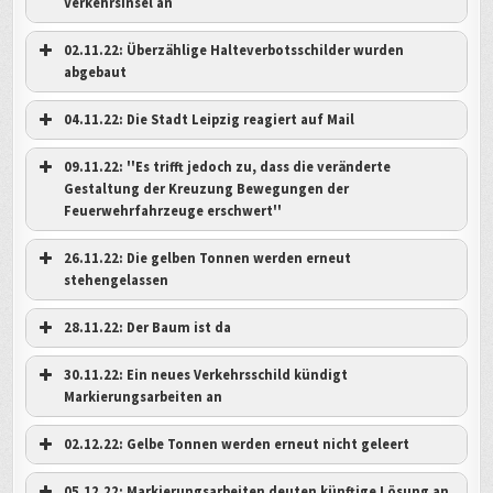
Verkehrsinsel an
02.11.22: Überzählige Halteverbotsschilder wurden
abgebaut
Der Tanzplan ist nach einem Monat wieder müllfrei....
04.11.22: Die Stadt Leipzig reagiert auf Mail
09.11.22: ''Es trifft jedoch zu, dass die veränderte
Gestaltung der Kreuzung Bewegungen der
Feuerwehrfahrzeuge erschwert''
26.11.22: Die gelben Tonnen werden erneut
stehengelassen
28.11.22: Der Baum ist da
Jedes Jahr ein neues Halteverbotsschild, welches vergessen
Hinz
wird....
Umz
30.11.22: Ein neues Verkehrsschild kündigt
Noch immer warten der Papiermüll und Restmüll auf die
Markierungsarbeiten an
Abholung
Kein
h
Rechts von der Insel wechselt der Müllwagen, um dann
Währ
rückwärts nach links in die Straße Am Tanzplan einzufahren
durc
02.12.22: Gelbe Tonnen werden erneut nicht geleert
05.12.22: Markierungsarbeiten deuten künftige Lösung an