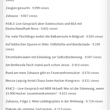
views
Zeugen gesucht
- 9.999 views
Zuhause
- 9.887 views
#34C3: Live-Gespräch über Datenschutz und NSA mit
Deutschlandfunk Nova
- 9.602 views
Für viele Flüchtlinge endet die Balkanroute in Belgrad
- 9.580 views
Auf biblischen Spuren in Shilo: Stiftshütte und Bundeslade
- 9.299
views
Stromladesäulen mit Einladung zur Selbstbedienung
- 9.047 views
Am Bethesda-Teich stand auch schon Jesus
- 8.910 views
Rund um mein Zuhause gibt es Feuerwehreinsätze
- 8.876 views
Messe Leipzig Hotel-Chaos beim Hacker-Kongress
- 8.821 views
#34C3 – Live-Gespräch mit MDR Aktuell: Wie ist die Stimmung, wenn
15.000 Hacker zusammenkommen?
- 8.815 views
Zuhause, Folge 1: Mein Lieblingsplatz in der Wohnung
- 8.724 views
Plakate als stumme Zeitzeugen
- 8.319 views