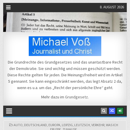
8. AUGUST 2026
Michael Voß
Journalist und Christ
Die Grundrechte des Grundgesetzes sind das unantastbare Recht
der Demokratie. Sie sind wichtig und müssen geschützt werden.
Diese Rechte gelten für jeden. Die Meinungsfreiheit wird im Artikel
5 gennannt. Sie kann eingeschränkt werden, das legt Absatz 2 da,
wenn es u.a. um das „Recht der persönliche Ehre“ geht.
Mehr dazu im
Grundgesetz
.
POSTED
AUTO
,
DEUTSCHLAND
,
EUROPA
,
LEIPZIG
,
LEUTZSCH
,
VERKEHR
,
WAS ICH
IN
ERLEBE
,
ZUHAUSE