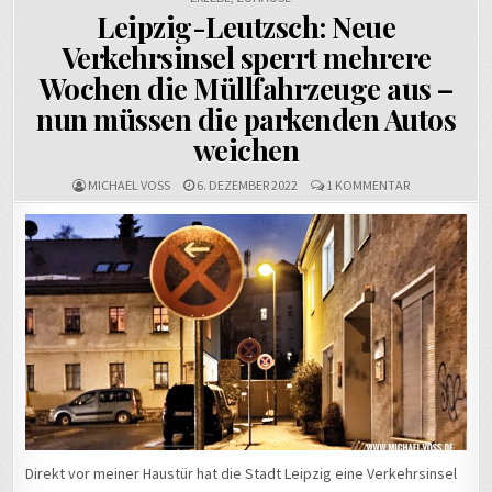
Leipzig-Leutzsch: Neue
Verkehrsinsel sperrt mehrere
Wochen die Müllfahrzeuge aus –
nun müssen die parkenden Autos
weichen
ZU
MICHAEL VOSS
6. DEZEMBER 2022
1 KOMMENTAR
LEIPZIG-
LEUTZSCH:
NEUE
VERKEHRSINSE
SPERRT
MEHRERE
WOCHEN
DIE
MÜLLFAHRZE
AUS
–
NUN
MÜSSEN
DIE
PARKENDEN
AUTOS
WEICHEN
Direkt vor meiner Haustür hat die Stadt Leipzig eine Verkehrsinsel