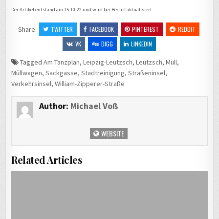
Der Artikel entstand am 15.10.22 und wird bei Bedarf aktualisiert.
Share:
TWITTER
FACEBOOK
PINTEREST
REDDIT
VK
DIGG
LINKEDIN
Tagged
Am Tanzplan
,
Leipzig-Leutzsch
,
Leutzsch
,
Müll
,
Müllwagen
,
Sackgasse
,
Stadtreinigung
,
Straßeninsel
,
Verkehrsinsel
,
William-Zipperer-Straße
Author:
Michael Voß
WEBSITE
Related Articles