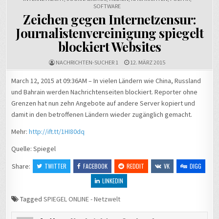
SOFTWARE
Zeichen gegen Internetzensur:
Journalistenvereinigung spiegelt
blockiert Websites
NACHRICHTEN-SUCHER 1
12. MÄRZ 2015
March 12, 2015 at 09:36AM – In vielen Ländern wie China, Russland
und Bahrain werden Nachrichtenseiten blockiert. Reporter ohne
Grenzen hat nun zehn Angebote auf andere Server kopiert und
damit in den betroffenen Ländern wieder zugänglich gemacht.
Mehr:
http://ift.tt/1HI80dq
Quelle: Spiegel
Share:
TWITTER
FACEBOOK
REDDIT
VK
DIGG
LINKEDIN
Tagged
SPIEGEL ONLINE - Netzwelt