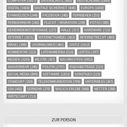
COMPUTER
(2017)
DATENSCHUTZ
(805)
DEUTSCHLAND
(1899)
DIGITAL
(3418)
DIGITALE SICHERHEIT
(845)
EUROPA
(1650)
EVANGELISCH
(244)
FACEBOOK
(245)
FERNSEHEN
(253)
FERNVERKEHR
(242)
FLUCHT / MIGRATION
(239)
FOTOS
(380)
GEHEIMDIENST/SPIONAGE
(227)
HALLE
(317)
HARDWARE
(721)
INTERNET
(2671)
INTERNETHANDEL
(413)
INTERNETRECHT
(483)
ISRAEL
(286)
JOURNALISMUS
(461)
JUSTIZ
(1012)
KOMMENTAR
(313)
LATEINAMERIKA
(523)
LEIPZIG
(397)
MEDIEN
(3203)
MILITÄR
(367)
NACHRICHTEN
(5952)
NAHVERKEHR
(245)
POLITIK
(2797)
RADIOBEITRÄGE
(515)
SOCIAL MEDIA
(809)
SOFTWARE
(1813)
SONSTIGES
(219)
STANDORT
(250)
TELEKOMMUNIKATION
(709)
UNTERWEGS
(367)
USA
(442)
VERKEHR
(378)
WAS ICH ERLEBE
(668)
WETTER
(288)
WIRTSCHAFT
(713)
ZUR PERSON