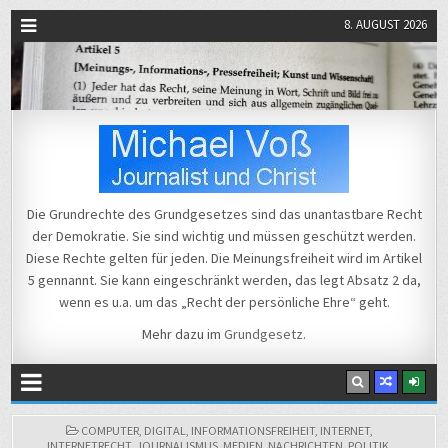
8. AUGUST 2026
Michael Voß
Journalist und Christ
Die Grundrechte des Grundgesetzes sind das unantastbare Recht
der Demokratie. Sie sind wichtig und müssen geschützt werden.
Diese Rechte gelten für jeden. Die Meinungsfreiheit wird im Artikel
5 gennannt. Sie kann eingeschränkt werden, das legt Absatz 2 da,
wenn es u.a. um das „Recht der persönliche Ehre“ geht.
Mehr dazu im
Grundgesetz
.
POSTED
COMPUTER
,
DIGITAL
,
INFORMATIONSFREIHEIT
,
INTERNET
,
IN
INTERNETRECHT
,
JOURNALISMUS
,
MEDIEN
,
NACHRICHTEN
,
POLITIK
,