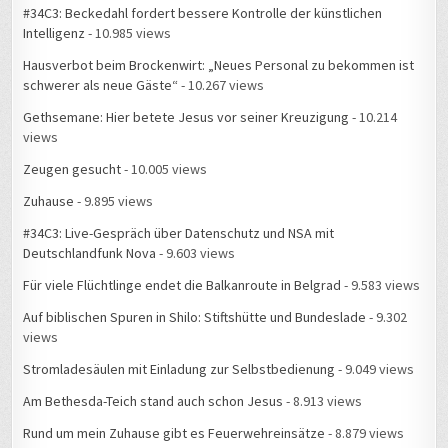
#34C3: Beckedahl fordert bessere Kontrolle der künstlichen
Intelligenz
- 10.985 views
Hausverbot beim Brockenwirt: „Neues Personal zu bekommen ist
schwerer als neue Gäste“
- 10.267 views
Gethsemane: Hier betete Jesus vor seiner Kreuzigung
- 10.214
views
Zeugen gesucht
- 10.005 views
Zuhause
- 9.895 views
#34C3: Live-Gespräch über Datenschutz und NSA mit
Deutschlandfunk Nova
- 9.603 views
Für viele Flüchtlinge endet die Balkanroute in Belgrad
- 9.583 views
Auf biblischen Spuren in Shilo: Stiftshütte und Bundeslade
- 9.302
views
Stromladesäulen mit Einladung zur Selbstbedienung
- 9.049 views
Am Bethesda-Teich stand auch schon Jesus
- 8.913 views
Rund um mein Zuhause gibt es Feuerwehreinsätze
- 8.879 views