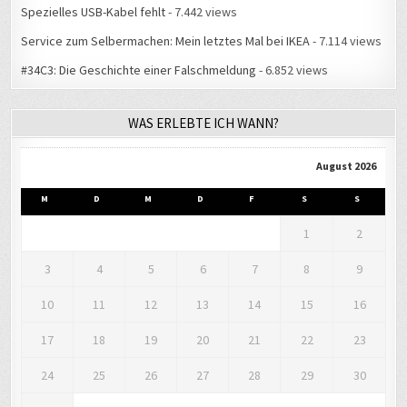
Spezielles USB-Kabel fehlt
- 7.442 views
Service zum Selbermachen: Mein letztes Mal bei IKEA
- 7.114 views
#34C3: Die Geschichte einer Falschmeldung
- 6.852 views
WAS ERLEBTE ICH WANN?
August 2026
M
D
M
D
F
S
S
1
2
3
4
5
6
7
8
9
10
11
12
13
14
15
16
17
18
19
20
21
22
23
24
25
26
27
28
29
30