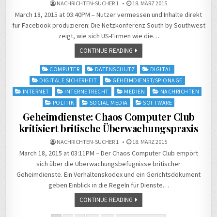
NACHRICHTEN-SUCHER 1
18. MÄRZ 2015
March 18, 2015 at 03:40PM – Nutzer vermessen und Inhalte direkt
für Facebook produzieren: Die Netzkonferenz South by Southwest
zeigt, wie sich US-Firmen wie die…
CONTINUE READING
Posted
COMPUTER
DATENSCHUTZ
DIGITAL
in
DIGITALE SICHERHEIT
GEHEIMDIENST/SPIONAGE
INTERNET
INTERNETRECHT
MEDIEN
NACHRICHTEN
POLITIK
SOCIAL MEDIA
SOFTWARE
Geheimdienste: Chaos Computer Club
kritisiert britische Überwachungspraxis
NACHRICHTEN-SUCHER 1
18. MÄRZ 2015
March 18, 2015 at 03:11PM – Der Chaos Computer Club empört
sich über die Überwachungsbefugnisse britischer
Geheimdienste. Ein Verhaltenskodex und ein Gerichtsdokument
geben Einblick in die Regeln für Dienste…
CONTINUE READING