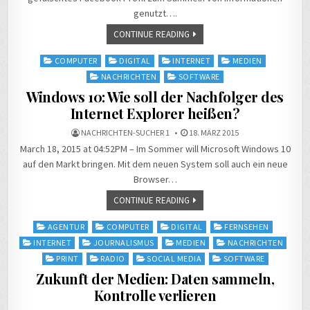
genutzt….
CONTINUE READING
Posted
COMPUTER
DIGITAL
INTERNET
MEDIEN
in
NACHRICHTEN
SOFTWARE
Windows 10: Wie soll der Nachfolger des
Internet Explorer heißen?
NACHRICHTEN-SUCHER 1
18. MÄRZ 2015
March 18, 2015 at 04:52PM – Im Sommer will Microsoft Windows 10
auf den Markt bringen. Mit dem neuen System soll auch ein neue
Browser…
CONTINUE READING
Posted
AGENTUR
COMPUTER
DIGITAL
FERNSEHEN
in
INTERNET
JOURNALISMUS
MEDIEN
NACHRICHTEN
PRINT
RADIO
SOCIAL MEDIA
SOFTWARE
Zukunft der Medien: Daten sammeln,
Kontrolle verlieren