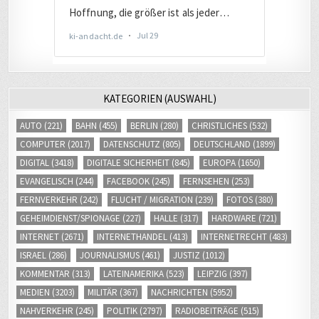
KATEGORIEN (AUSWAHL)
AUTO
(221)
BAHN
(455)
BERLIN
(280)
CHRISTLICHES
(532)
COMPUTER
(2017)
DATENSCHUTZ
(805)
DEUTSCHLAND
(1899)
DIGITAL
(3418)
DIGITALE SICHERHEIT
(845)
EUROPA
(1650)
EVANGELISCH
(244)
FACEBOOK
(245)
FERNSEHEN
(253)
FERNVERKEHR
(242)
FLUCHT / MIGRATION
(239)
FOTOS
(380)
GEHEIMDIENST/SPIONAGE
(227)
HALLE
(317)
HARDWARE
(721)
INTERNET
(2671)
INTERNETHANDEL
(413)
INTERNETRECHT
(483)
ISRAEL
(286)
JOURNALISMUS
(461)
JUSTIZ
(1012)
KOMMENTAR
(313)
LATEINAMERIKA
(523)
LEIPZIG
(397)
MEDIEN
(3203)
MILITÄR
(367)
NACHRICHTEN
(5952)
NAHVERKEHR
(245)
POLITIK
(2797)
RADIOBEITRÄGE
(515)