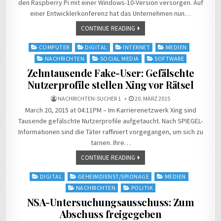
den Raspberry Pi mit einer Windows-10-Version versorgen. Auf
einer Entwicklerkonferenz hat das Unternehmen nun…
CONTINUE READING
Posted
COMPUTER
DIGITAL
INTERNET
MEDIEN
in
NACHRICHTEN
SOCIAL MEDIA
SOFTWARE
Zehntausende Fake-User: Gefälschte
Nutzerprofile stellen Xing vor Rätsel
NACHRICHTEN-SUCHER 1
20. MÄRZ 2015
March 20, 2015 at 04:11PM – Im Karrierenetzwerk Xing sind
Tausende gefälschte Nutzerprofile aufgetaucht. Nach SPIEGEL-
Informationen sind die Täter raffiniert vorgegangen, um sich zu
tarnen. Ihre…
CONTINUE READING
Posted
DIGITAL
GEHEIMDIENST/SPIONAGE
MEDIEN
in
NACHRICHTEN
POLITIK
NSA-Untersuchungsausschuss: Zum
Abschuss freigegeben