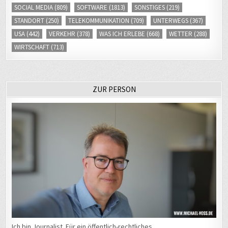
SOCIAL MEDIA
(809)
SOFTWARE
(1813)
SONSTIGES
(219)
STANDORT
(250)
TELEKOMMUNIKATION
(709)
UNTERWEGS
(367)
USA
(442)
VERKEHR
(378)
WAS ICH ERLEBE
(668)
WETTER
(288)
WIRTSCHAFT
(713)
ZUR PERSON
Ich bin Journalist. Für ein öffentlich-rechtliches