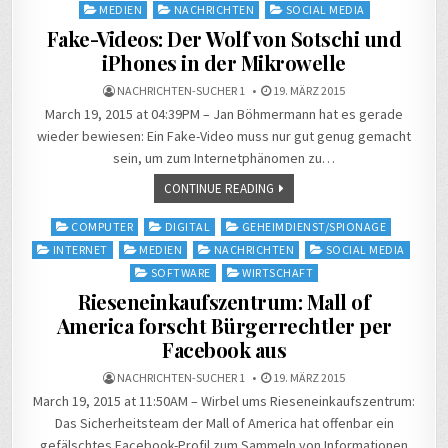
in
MEDIEN
NACHRICHTEN
SOCIAL MEDIA
Fake-Videos: Der Wolf von Sotschi und
iPhones in der Mikrowelle
NACHRICHTEN-SUCHER 1
19. MÄRZ 2015
March 19, 2015 at 04:39PM – Jan Böhmermann hat es gerade
wieder bewiesen: Ein Fake-Video muss nur gut genug gemacht
sein, um zum Internetphänomen zu…
CONTINUE READING
Posted
COMPUTER
DIGITAL
GEHEIMDIENST/SPIONAGE
in
INTERNET
MEDIEN
NACHRICHTEN
SOCIAL MEDIA
SOFTWARE
WIRTSCHAFT
Rieseneinkaufszentrum: Mall of
America forscht Bürgerrechtler per
Facebook aus
NACHRICHTEN-SUCHER 1
19. MÄRZ 2015
March 19, 2015 at 11:50AM – Wirbel ums Rieseneinkaufszentrum:
Das Sicherheitsteam der Mall of America hat offenbar ein
gefälschtes Facebook-Profil zum Sammeln von Informationen