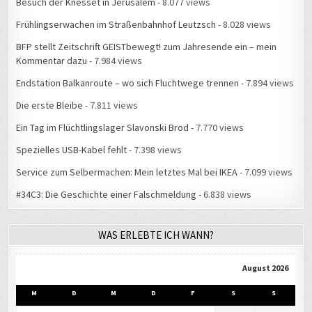
Besuch der Knesset in Jerusalem
- 8.077 views
Frühlingserwachen im Straßenbahnhof Leutzsch
- 8.028 views
BFP stellt Zeitschrift GEISTbewegt! zum Jahresende ein – mein
Kommentar dazu
- 7.984 views
Endstation Balkanroute – wo sich Fluchtwege trennen
- 7.894 views
Die erste Bleibe
- 7.811 views
Ein Tag im Flüchtlingslager Slavonski Brod
- 7.770 views
Spezielles USB-Kabel fehlt
- 7.398 views
Service zum Selbermachen: Mein letztes Mal bei IKEA
- 7.099 views
#34C3: Die Geschichte einer Falschmeldung
- 6.838 views
WAS ERLEBTE ICH WANN?
August 2026
M
D
M
D
F
S
S