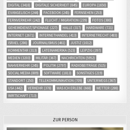
EVANGELISCH
(244)
FACEBOOK
(245)
FERNSEHEN
(253)
FERNVERKEHR
(242)
FLUCHT / MIGRATION
(239)
FOTOS
(380)
GEHEIMDIENST/SPIONAGE
(227)
HALLE
(317)
HARDWARE
(721)
INTERNET
(2671)
INTERNETHANDEL
(413)
INTERNETRECHT
(483)
ISRAEL
(286)
JOURNALISMUS
(461)
JUSTIZ
(1012)
KOMMENTAR
(313)
LATEINAMERIKA
(523)
LEIPZIG
(397)
MEDIEN
(3203)
MILITÄR
(367)
NACHRICHTEN
(5952)
NAHVERKEHR
(245)
POLITIK
(2797)
RADIOBEITRÄGE
(515)
SOCIAL MEDIA
(809)
SOFTWARE
(1813)
SONSTIGES
(219)
STANDORT
(250)
TELEKOMMUNIKATION
(709)
UNTERWEGS
(367)
USA
(442)
VERKEHR
(378)
WAS ICH ERLEBE
(668)
WETTER
(288)
WIRTSCHAFT
(713)
ZUR PERSON