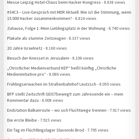
#34C3 – Live-Gespräch mit MDR Aktuell: Wie ist die Stimmung, wenn
15.000 Hacker zusammenkommen?
- 8.824 views
Zuhause, Folge 1: Mein Lieblingsplatz in der Wohnung
- 8.740 views
Plakate als stumme Zeitzeugen
- 8.337 views
20 Jahre Israelnetz
- 8.160 views
Besuch der Knesset in Jerusalem
- 8.106 views
„Christlicher Medienverbund KEP“ heißt künftig „Christliche
Medieninitiative pro“
- 8.086 views
Frühlingserwachen im Straßenbahnhof Leutzsch
- 8.050 views
BFP stellt Zeitschrift GEISTbewegt! zum Jahresende ein – mein
Kommentar dazu
- 8.008 views
Endstation Balkanroute – wo sich Fluchtwege trennen
- 7.917 views
Die erste Bleibe
- 7.915 views
Ein Tag im Flüchtlingslager Slavonski Brod
- 7.795 views
Spezielles USB-Kabel fehlt
- 7.465 views