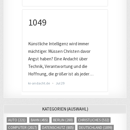
KATEGORIEN (AUSWAHL)
AUTO
(221)
BAHN
(455)
BERLIN
(280)
CHRISTLICHES
(532)
COMPUTER
(2017)
DATENSCHUTZ
(805)
DEUTSCHLAND
(1899)
DIGITAL
(3418)
DIGITALE SICHERHEIT
(845)
EUROPA
(1650)