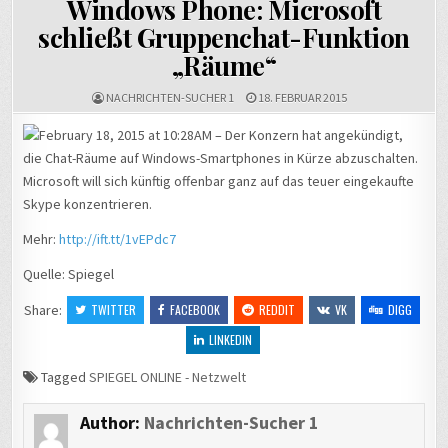
Windows Phone: Microsoft
schließt Gruppenchat-Funktion
„Räume“
NACHRICHTEN-SUCHER 1
18. FEBRUAR 2015
February 18, 2015 at 10:28AM –
Der Konzern hat angekündigt,
die Chat-Räume auf Windows-Smartphones in Kürze abzuschalten.
Microsoft will sich künftig offenbar ganz auf das teuer eingekaufte
Skype konzentrieren.
Mehr:
http://ift.tt/1vEPdc7
Quelle: Spiegel
Share:
TWITTER
FACEBOOK
REDDIT
VK
DIGG
LINKEDIN
Tagged
SPIEGEL ONLINE - Netzwelt
Author:
Nachrichten-Sucher 1