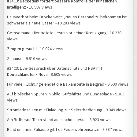
Intelligenz
- 10.997 views
Hausverbot beim Brockenwirt: „Neues Personal zu bekommen ist
schwerer als neue Gäste“
- 10.283 views
Gethsemane: Hier betete Jesus vor seiner Kreuzigung
- 10.230
views
Zeugen gesucht
- 10.024 views
Zuhause
- 9.916 views
#34C3: Live-Gespräch über Datenschutz und NSA mit
Deutschlandfunk Nova
- 9.605 views
Für viele Flüchtlinge endet die Balkanroute in Belgrad
- 9.600 views
Auf biblischen Spuren in Shilo: Stiftshütte und Bundeslade
- 9.305
views
Stromladesäulen mit Einladung zur Selbstbedienung
- 9.049 views
Am Bethesda-Teich stand auch schon Jesus
- 8.923 views
Rund um mein Zuhause gibt es Feuerwehreinsätze
- 8.887 views
Messe Leipzig Hotel-Chaos beim Hacker-Kongress
- 8.838 views