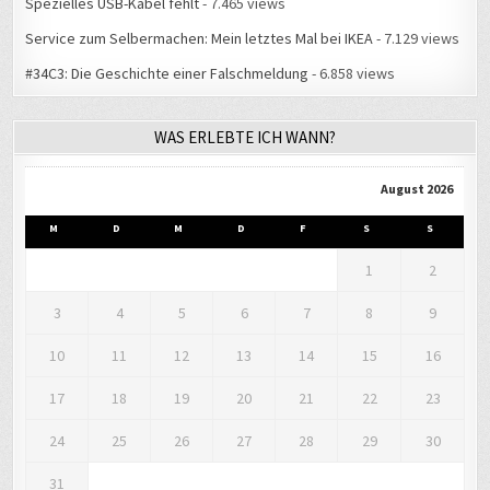
Service zum Selbermachen: Mein letztes Mal bei IKEA
- 7.129 views
#34C3: Die Geschichte einer Falschmeldung
- 6.858 views
WAS ERLEBTE ICH WANN?
August 2026
M
D
M
D
F
S
S
1
2
3
4
5
6
7
8
9
10
11
12
13
14
15
16
17
18
19
20
21
22
23
24
25
26
27
28
29
30
31