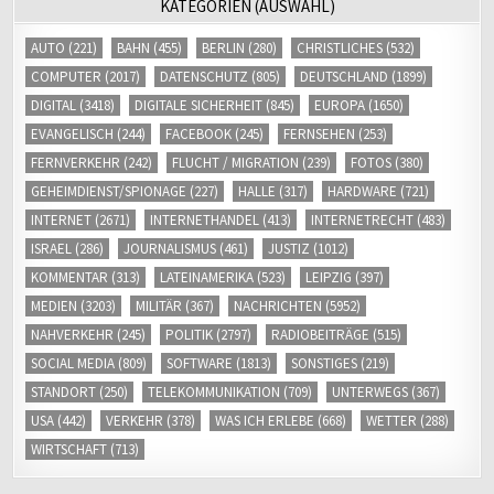
KATEGORIEN (AUSWAHL)
AUTO
(221)
BAHN
(455)
BERLIN
(280)
CHRISTLICHES
(532)
COMPUTER
(2017)
DATENSCHUTZ
(805)
DEUTSCHLAND
(1899)
DIGITAL
(3418)
DIGITALE SICHERHEIT
(845)
EUROPA
(1650)
EVANGELISCH
(244)
FACEBOOK
(245)
FERNSEHEN
(253)
FERNVERKEHR
(242)
FLUCHT / MIGRATION
(239)
FOTOS
(380)
GEHEIMDIENST/SPIONAGE
(227)
HALLE
(317)
HARDWARE
(721)
INTERNET
(2671)
INTERNETHANDEL
(413)
INTERNETRECHT
(483)
ISRAEL
(286)
JOURNALISMUS
(461)
JUSTIZ
(1012)
KOMMENTAR
(313)
LATEINAMERIKA
(523)
LEIPZIG
(397)
MEDIEN
(3203)
MILITÄR
(367)
NACHRICHTEN
(5952)
NAHVERKEHR
(245)
POLITIK
(2797)
RADIOBEITRÄGE
(515)
SOCIAL MEDIA
(809)
SOFTWARE
(1813)
SONSTIGES
(219)
STANDORT
(250)
TELEKOMMUNIKATION
(709)
UNTERWEGS
(367)
USA
(442)
VERKEHR
(378)
WAS ICH ERLEBE
(668)
WETTER
(288)
WIRTSCHAFT
(713)