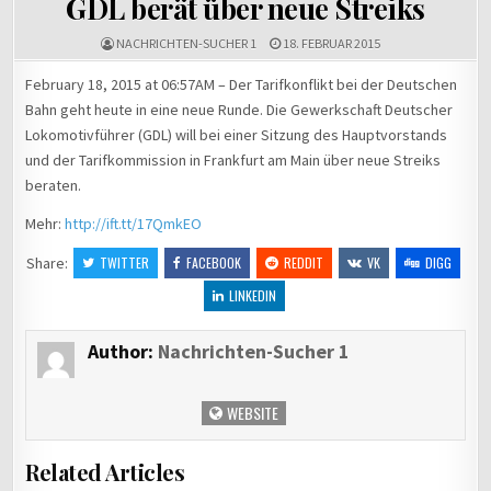
GDL berät über neue Streiks
NACHRICHTEN-SUCHER 1
18. FEBRUAR 2015
February 18, 2015 at 06:57AM – Der Tarifkonflikt bei der Deutschen
Bahn geht heute in eine neue Runde. Die Gewerkschaft Deutscher
Lokomotivführer (GDL) will bei einer Sitzung des Hauptvorstands
und der Tarifkommission in Frankfurt am Main über neue Streiks
beraten.
Mehr:
http://ift.tt/17QmkEO
Share:
TWITTER
FACEBOOK
REDDIT
VK
DIGG
LINKEDIN
Author:
Nachrichten-Sucher 1
WEBSITE
Related Articles