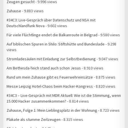
Zeugen gesucht
- 9.996 views
Zuhause
- 9.883 views
#34C3: Live-Gespräch über Datenschutz und NSA mit
Deutschlandfunk Nova
- 9.602 views
Für viele Flüchtlinge endet die Balkanroute in Belgrad
- 9.580 views
Auf biblischen Spuren in Shilo: Stiftshütte und Bundeslade
- 9.298
views
Stromladesäulen mit Einladung zur Selbstbedienung
- 9.047 views
Am Bethesda-Teich stand auch schon Jesus
- 8.910 views
Rund um mein Zuhause gibt es Feuerwehreinsätze
- 8.875 views
Messe Leipzig Hotel-Chaos beim Hacker-Kongress
- 8.820 views
#34C3 – Live-Gespräch mit MDR Aktuell: Wie ist die Stimmung, wenn
15.000 Hacker zusammenkommen?
- 8.814 views
Zuhause, Folge 1: Mein Lieblingsplatz in der Wohnung
- 8.723 views
Plakate als stumme Zeitzeugen
- 8.315 views