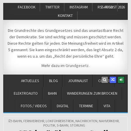
FACEBOOK
TWITTER
INSTAGRAM
RSS-FEED
7. AUGUST 2026
KONTAKT
Michael Voß
Journalist und Christ
Die Grundrechte des Grundgesetzes sind das unantastbare Recht
der Demokratie. Sie sind wichtig und müssen geschützt werden.
Diese Rechte gelten für jeden. Die Meinungsfreiheit wird im Artikel
5 gennannt. Sie kann eingeschränkt werden, das legt Absatz 2 da,
wenn es u.a. um das „Recht der persönliche Ehre“ geht.
Mehr dazu im
Grundgesetz
.
AKTUELLES
BLOG
JOURNALIST
CHRIST
ELEKTROAUTO
BAHN
WANDERUNGEN ZUM BROCKEN
FOTOS / VIDEOS
DIGITAL
TERMINE
VITA
POSTED
BAHN
,
FERNVERKEHR
,
LOKFÜHRERSTREIK
,
NACHRICHTEN
,
NAHVERKEHR
,
IN
POLITIK
,
S-BAHN
,
STÖRUNG