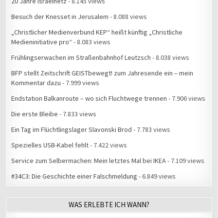
20 Jahre Israelnetz
- 8.145 views
Besuch der Knesset in Jerusalem
- 8.088 views
„Christlicher Medienverbund KEP“ heißt künftig „Christliche
Medieninitiative pro“
- 8.083 views
Frühlingserwachen im Straßenbahnhof Leutzsch
- 8.038 views
BFP stellt Zeitschrift GEISTbewegt! zum Jahresende ein – mein
Kommentar dazu
- 7.999 views
Endstation Balkanroute – wo sich Fluchtwege trennen
- 7.906 views
Die erste Bleibe
- 7.833 views
Ein Tag im Flüchtlingslager Slavonski Brod
- 7.783 views
Spezielles USB-Kabel fehlt
- 7.422 views
Service zum Selbermachen: Mein letztes Mal bei IKEA
- 7.109 views
#34C3: Die Geschichte einer Falschmeldung
- 6.849 views
WAS ERLEBTE ICH WANN?