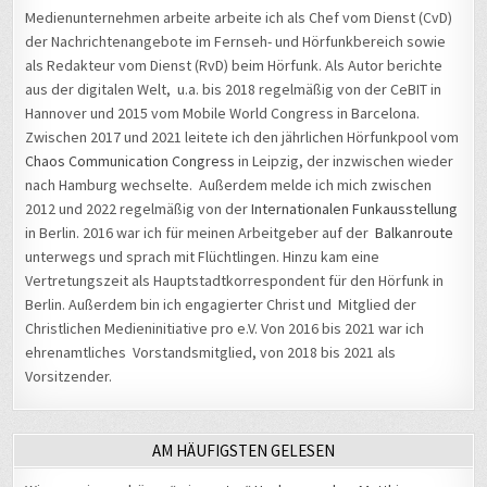
als Redakteur vom Dienst (RvD) beim Hörfunk. Als Autor berichte
aus der digitalen Welt, u.a. bis 2018 regelmäßig von der CeBIT in
Hannover und 2015 vom Mobile World Congress in Barcelona.
Zwischen 2017 und 2021 leitete ich den jährlichen Hörfunkpool vom
Chaos Communication Congress
in Leipzig, der inzwischen wieder
nach Hamburg wechselte. Außerdem melde ich mich zwischen
2012 und 2022 regelmäßig von der
Internationalen Funkausstellung
in Berlin. 2016 war ich für meinen Arbeitgeber auf der
Balkanroute
unterwegs und sprach mit Flüchtlingen. Hinzu kam eine
Vertretungszeit als Hauptstadtkorrespondent für den Hörfunk in
Berlin. Außerdem bin ich engagierter Christ und Mitglied der
Christlichen Medieninitiative pro e.V. Von 2016 bis 2021 war ich
ehrenamtliches Vorstandsmitglied, von 2018 bis 2021 als
Vorsitzender.
AM HÄUFIGSTEN GELESEN
Wie aus einem „bösen“ ein „guter“ Hacker wurde – Matthias
Ungethüm hackte bereits die Bundeswehr, die Telekom und die
NSA
- 18.772 views