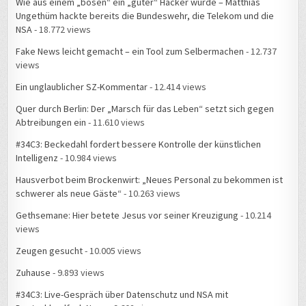
Fake News leicht gemacht – ein Tool zum Selbermachen
- 12.737
views
Ein unglaublicher SZ-Kommentar
- 12.414 views
Quer durch Berlin: Der „Marsch für das Leben“ setzt sich gegen
Abtreibungen ein
- 11.610 views
#34C3: Beckedahl fordert bessere Kontrolle der künstlichen
Intelligenz
- 10.984 views
Hausverbot beim Brockenwirt: „Neues Personal zu bekommen ist
schwerer als neue Gäste“
- 10.263 views
Gethsemane: Hier betete Jesus vor seiner Kreuzigung
- 10.214
views
Zeugen gesucht
- 10.005 views
Zuhause
- 9.893 views
#34C3: Live-Gespräch über Datenschutz und NSA mit
Deutschlandfunk Nova
- 9.602 views
Für viele Flüchtlinge endet die Balkanroute in Belgrad
- 9.582 views