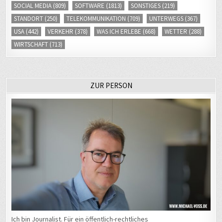
USA
(442)
VERKEHR
(378)
WAS ICH ERLEBE
(668)
WETTER
(288)
WIRTSCHAFT
(713)
ZUR PERSON
Ich bin Journalist. Für ein öffentlich-rechtliches
Medienunternehmen arbeite arbeite ich als Chef vom Dienst (CvD)
der Nachrichtenangebote im Fernseh- und Hörfunkbereich sowie