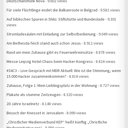
Auf biblischen Spuren in Shilo: Stiftshütte und Bundeslade
- 9.301
views
Stromladesäulen mit Einladung zur Selbstbedienung
- 9.049 views
Am Bethesda-Teich stand auch schon Jesus
- 8.912 views
Rund um mein Zuhause gibt es Feuerwehreinsätze
- 8.878 views
Messe Leipzig Hotel-Chaos beim Hacker-Kongress
- 8.824 views
#34C3 – Live-Gespräch mit MDR Aktuell: Wie ist die Stimmung, wenn
15.000 Hacker zusammenkommen?
- 8.816 views
Zuhause, Folge 1: Mein Lieblingsplatz in der Wohnung
- 8.727 views
Plakate als stumme Zeitzeugen
- 8.320 views
20 Jahre Israelnetz
- 8.148 views
Besuch der Knesset in Jerusalem
- 8.090 views
„Christlicher Medienverbund KEP“ heißt künftig „Christliche
Medieninitiative pro“
- 8.086 views
Frühlingserwachen im Straßenbahnhof Leutzsch
- 8.039 views