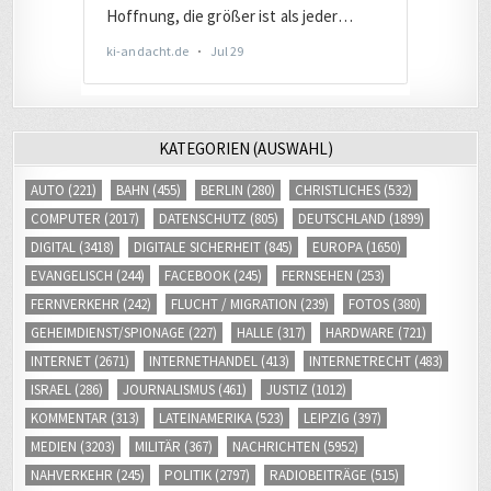
KATEGORIEN (AUSWAHL)
AUTO
(221)
BAHN
(455)
BERLIN
(280)
CHRISTLICHES
(532)
COMPUTER
(2017)
DATENSCHUTZ
(805)
DEUTSCHLAND
(1899)
DIGITAL
(3418)
DIGITALE SICHERHEIT
(845)
EUROPA
(1650)
EVANGELISCH
(244)
FACEBOOK
(245)
FERNSEHEN
(253)
FERNVERKEHR
(242)
FLUCHT / MIGRATION
(239)
FOTOS
(380)
GEHEIMDIENST/SPIONAGE
(227)
HALLE
(317)
HARDWARE
(721)
INTERNET
(2671)
INTERNETHANDEL
(413)
INTERNETRECHT
(483)
ISRAEL
(286)
JOURNALISMUS
(461)
JUSTIZ
(1012)
KOMMENTAR
(313)
LATEINAMERIKA
(523)
LEIPZIG
(397)
MEDIEN
(3203)
MILITÄR
(367)
NACHRICHTEN
(5952)
NAHVERKEHR
(245)
POLITIK
(2797)
RADIOBEITRÄGE
(515)
SOCIAL MEDIA
(809)
SOFTWARE
(1813)
SONSTIGES
(219)
STANDORT
(250)
TELEKOMMUNIKATION
(709)
UNTERWEGS
(367)