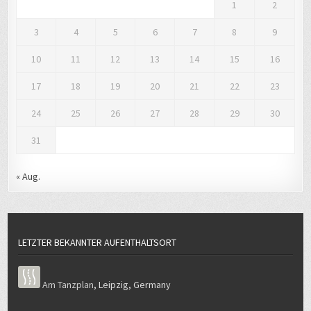
3
4
5
6
7
8
9
10
11
12
13
14
15
16
17
18
19
20
21
22
23
24
25
26
27
28
29
30
31
« Aug.
LETZTER BEKANNTER AUFENTHALTSORT
Am Tanzplan
,
Leipzig
,
Germany
LIEBLINGSBIBELSTELLE UND LEBENSLEITLINIE