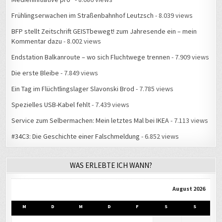
BFP stellt Zeitschrift GEISTbewegt! zum Jahresende ein – mein
Kommentar dazu
- 8.002 views
Endstation Balkanroute – wo sich Fluchtwege trennen
- 7.909 views
Die erste Bleibe
- 7.849 views
Ein Tag im Flüchtlingslager Slavonski Brod
- 7.785 views
Spezielles USB-Kabel fehlt
- 7.439 views
Service zum Selbermachen: Mein letztes Mal bei IKEA
- 7.113 views
#34C3: Die Geschichte einer Falschmeldung
- 6.852 views
WAS ERLEBTE ICH WANN?
August 2026
M
D
M
D
F
S
S
1
2