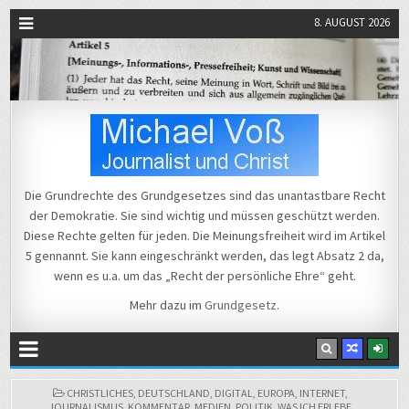
8. AUGUST 2026
Michael Voß
Journalist und Christ
Die Grundrechte des Grundgesetzes sind das unantastbare Recht
der Demokratie. Sie sind wichtig und müssen geschützt werden.
Diese Rechte gelten für jeden. Die Meinungsfreiheit wird im Artikel
5 gennannt. Sie kann eingeschränkt werden, das legt Absatz 2 da,
wenn es u.a. um das „Recht der persönliche Ehre“ geht.
Mehr dazu im
Grundgesetz
.
POSTED
CHRISTLICHES
,
DEUTSCHLAND
,
DIGITAL
,
EUROPA
,
INTERNET
,
IN
JOURNALISMUS
,
KOMMENTAR
,
MEDIEN
,
POLITIK
,
WAS ICH ERLEBE