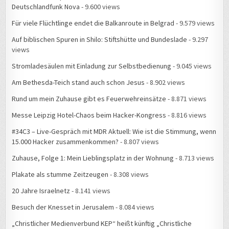
Für viele Flüchtlinge endet die Balkanroute in Belgrad
- 9.579 views
Auf biblischen Spuren in Shilo: Stiftshütte und Bundeslade
- 9.297
views
Stromladesäulen mit Einladung zur Selbstbedienung
- 9.045 views
Am Bethesda-Teich stand auch schon Jesus
- 8.902 views
Rund um mein Zuhause gibt es Feuerwehreinsätze
- 8.871 views
Messe Leipzig Hotel-Chaos beim Hacker-Kongress
- 8.816 views
#34C3 – Live-Gespräch mit MDR Aktuell: Wie ist die Stimmung, wenn
15.000 Hacker zusammenkommen?
- 8.807 views
Zuhause, Folge 1: Mein Lieblingsplatz in der Wohnung
- 8.713 views
Plakate als stumme Zeitzeugen
- 8.308 views
20 Jahre Israelnetz
- 8.141 views
Besuch der Knesset in Jerusalem
- 8.084 views
„Christlicher Medienverbund KEP“ heißt künftig „Christliche
Medieninitiative pro“
- 8.081 views
Frühlingserwachen im Straßenbahnhof Leutzsch
- 8.034 views