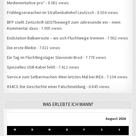
BFP stellt Zeitschrift GEISTbewegt! zum Jahresende ein – mein
Kommentar dazu
- 7.995 views
Endstation Balkanroute – wo sich Fluchtwege trennen
- 7.902 views
Die erste Bleibe
- 7.821 views
Ein Tag im Flüchtlingslager Slavonski Brod
- 7.778 views
Spezielles USB-Kabel fehlt
- 7.412 views
Service zum Selbermachen: Mein letztes Mal bei IKEA
- 7.104 views
#34C3: Die Geschichte einer Falschmeldung
- 6.845 views
WAS ERLEBTE ICH WANN?
August 2026
M
D
M
D
F
S
S
1
2