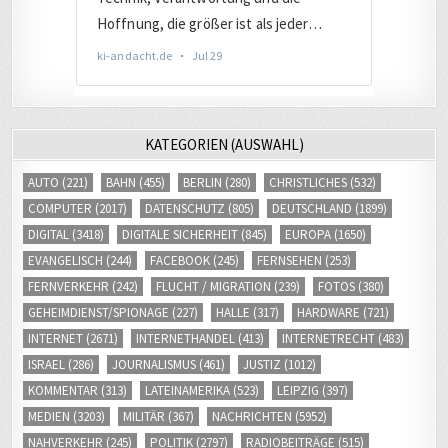
KATEGORIEN (AUSWAHL)
AUTO
(221)
BAHN
(455)
BERLIN
(280)
CHRISTLICHES
(532)
COMPUTER
(2017)
DATENSCHUTZ
(805)
DEUTSCHLAND
(1899)
DIGITAL
(3418)
DIGITALE SICHERHEIT
(845)
EUROPA
(1650)
EVANGELISCH
(244)
FACEBOOK
(245)
FERNSEHEN
(253)
FERNVERKEHR
(242)
FLUCHT / MIGRATION
(239)
FOTOS
(380)
GEHEIMDIENST/SPIONAGE
(227)
HALLE
(317)
HARDWARE
(721)
INTERNET
(2671)
INTERNETHANDEL
(413)
INTERNETRECHT
(483)
ISRAEL
(286)
JOURNALISMUS
(461)
JUSTIZ
(1012)
KOMMENTAR
(313)
LATEINAMERIKA
(523)
LEIPZIG
(397)
MEDIEN
(3203)
MILITÄR
(367)
NACHRICHTEN
(5952)
NAHVERKEHR
(245)
POLITIK
(2797)
RADIOBEITRÄGE
(515)
SOCIAL MEDIA
(809)
SOFTWARE
(1813)
SONSTIGES
(219)