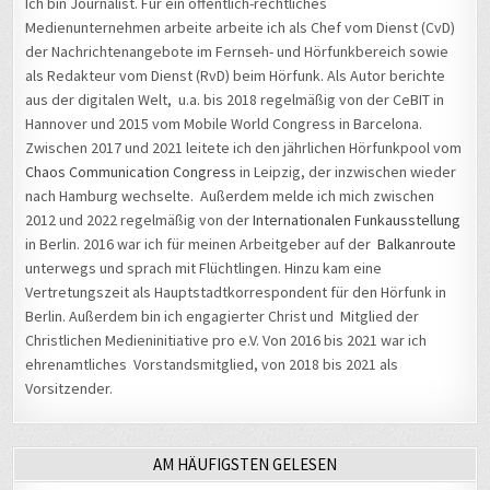
der Nachrichtenangebote im Fernseh- und Hörfunkbereich sowie
als Redakteur vom Dienst (RvD) beim Hörfunk. Als Autor berichte
aus der digitalen Welt, u.a. bis 2018 regelmäßig von der CeBIT in
Hannover und 2015 vom Mobile World Congress in Barcelona.
Zwischen 2017 und 2021 leitete ich den jährlichen Hörfunkpool vom
Chaos Communication Congress
in Leipzig, der inzwischen wieder
nach Hamburg wechselte. Außerdem melde ich mich zwischen
2012 und 2022 regelmäßig von der
Internationalen Funkausstellung
in Berlin. 2016 war ich für meinen Arbeitgeber auf der
Balkanroute
unterwegs und sprach mit Flüchtlingen. Hinzu kam eine
Vertretungszeit als Hauptstadtkorrespondent für den Hörfunk in
Berlin. Außerdem bin ich engagierter Christ und Mitglied der
Christlichen Medieninitiative pro e.V. Von 2016 bis 2021 war ich
ehrenamtliches Vorstandsmitglied, von 2018 bis 2021 als
Vorsitzender.
AM HÄUFIGSTEN GELESEN
Wie aus einem „bösen“ ein „guter“ Hacker wurde – Matthias
Ungethüm hackte bereits die Bundeswehr, die Telekom und die