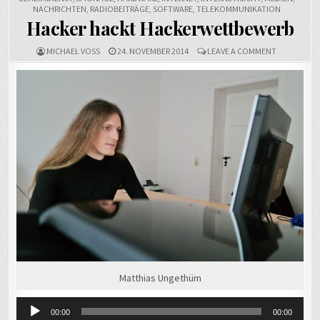
NACHRICHTEN
,
RADIOBEITRÄGE
,
SOFTWARE
,
TELEKOMMUNIKATION
Hacker hackt Hackerwettbewerb
ON
MICHAEL VOSS
24. NOVEMBER 2014
LEAVE A COMMENT
HACKER
HACKT
HACKERWE
Matthias Ungethüm
Audio-
00:00
00:00