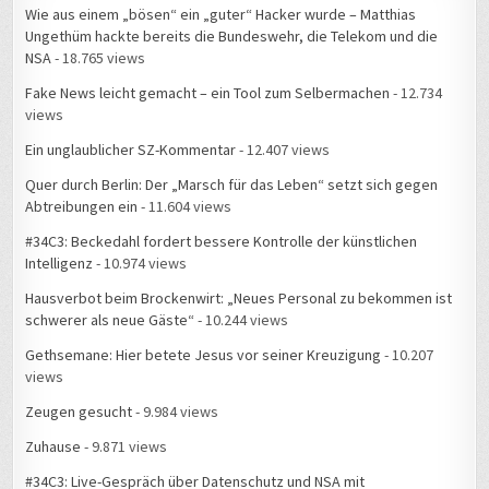
NSA
- 18.765 views
Fake News leicht gemacht – ein Tool zum Selbermachen
- 12.734
views
Ein unglaublicher SZ-Kommentar
- 12.407 views
Quer durch Berlin: Der „Marsch für das Leben“ setzt sich gegen
Abtreibungen ein
- 11.604 views
#34C3: Beckedahl fordert bessere Kontrolle der künstlichen
Intelligenz
- 10.974 views
Hausverbot beim Brockenwirt: „Neues Personal zu bekommen ist
schwerer als neue Gäste“
- 10.244 views
Gethsemane: Hier betete Jesus vor seiner Kreuzigung
- 10.207
views
Zeugen gesucht
- 9.984 views
Zuhause
- 9.871 views
#34C3: Live-Gespräch über Datenschutz und NSA mit
Deutschlandfunk Nova
- 9.600 views