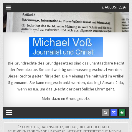
7. AUGUST 2026
Michael Voß
Journalist und Christ
Die Grundrechte des Grundgesetzes sind das unantastbare Recht
der Demokratie. Sie sind wichtig und müssen geschützt werden.
Diese Rechte gelten für jeden. Die Meinungsfreiheit wird im Artikel
5 gennannt. Sie kann eingeschränkt werden, das legt Absatz 2 da,
wenn es u.a. um das „Recht der persönliche Ehre“ geht.
Mehr dazu im
Grundgesetz
.
POSTED
COMPUTER
,
DATENSCHUTZ
,
DIGITAL
,
DIGITALE SICHERHEIT
,
IN
GEHEIMDIENST/SPIONAGE
,
HARDWARE
,
INTERNET
,
INTERNETRECHT
,
MEDIEN
,