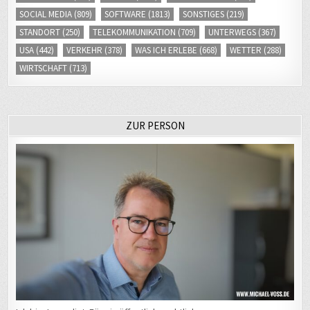
STANDORT
(250)
TELEKOMMUNIKATION
(709)
UNTERWEGS
(367)
USA
(442)
VERKEHR
(378)
WAS ICH ERLEBE
(668)
WETTER
(288)
WIRTSCHAFT
(713)
ZUR PERSON
Ich bin Journalist. Für ein öffentlich-rechtliches
Medienunternehmen arbeite arbeite ich als Chef vom Dienst (CvD)