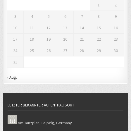
3
4
5
6
7
8
9
10
11
12
13
14
15
16
17
18
19
20
21
22
23
24
25
26
27
28
29
30
31
« Aug.
LETZTER BEKANNTER AUFENTHALTSORT
Am Tanzplan
,
Leipzig
,
Germany
LIEBLINGSBIBELSTELLE UND LEBENSLEITLINIE