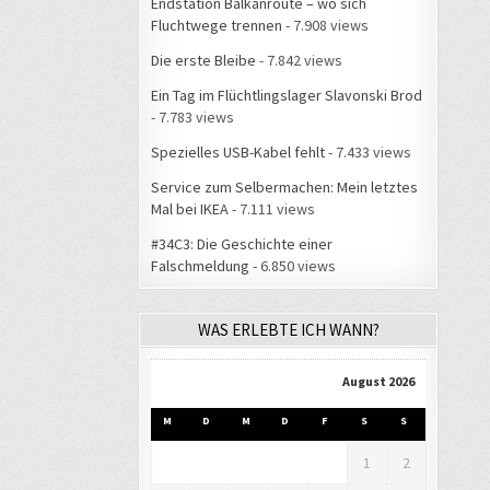
Endstation Balkanroute – wo sich
Fluchtwege trennen
- 7.908 views
Die erste Bleibe
- 7.842 views
Ein Tag im Flüchtlingslager Slavonski Brod
- 7.783 views
Spezielles USB-Kabel fehlt
- 7.433 views
Service zum Selbermachen: Mein letztes
Mal bei IKEA
- 7.111 views
#34C3: Die Geschichte einer
Falschmeldung
- 6.850 views
WAS ERLEBTE ICH WANN?
August 2026
M
D
M
D
F
S
S
1
2