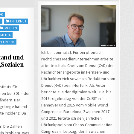
OK
M
INTERNET
MEDIEN
 MEDIA
H ERLEBE
Ich bin Journalist. Für ein öffentlich-
tand und
rechtliches Medienunternehmen arbeite
„Sozialen
arbeite ich als Chef vom Dienst (CvD) der
Nachrichtenangebote im Fernseh- und
Hörfunkbereich sowie als Redakteur vom
Dienst (RvD) beim Hörfunk. Als Autor
tituts für
berichte aus der digitalen Welt, u.a. bis
hen bei 301 – der
2018 regelmäßig von der CeBIT in
ändern. Der
Hannover und 2015 vom Mobile World
gebirge hat mit
Congress in Barcelona. Zwischen 2017
e Inzidenz. Da
und 2021 leitete ich den jährlichen
Hörfunkpool vom
Chaos Communication
: Die Zahlen
Congress
in Leipzig, der inzwischen
 ein Problem, was