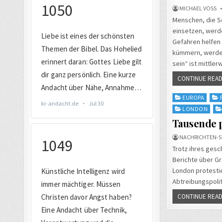
MICHAEL VOSS
Menschen, die Sc
einsetzen, werde
Gefahren helfen 
kümmern, werden 
sein“ ist mittler
CONTINUE READ
Posted
EUROPA
in
LONDON
Tausende p
NACHRICHTEN-S
Trotz ihres gesc
Berichte über Gr
London protesti
Abtreibungspolit
CONTINUE READ