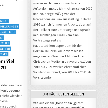
wieder nach Hamburg wechselte.
pe.
Außerdem melde ich mich zwischen 2012
und 2022 regelmäßig von der
Internationalen Funkausstellung
in Berlin.
IGITAL
2016 war ich für meinen Arbeitgeber auf
HMELDUNGEN
der
Balkanroute
unterwegs und sprach
RNALISMUS
mit Flüchtlingen. Hinzu kam eine
EN
Vertretungszeit als
APCHAT
Hauptstadtkorrespondent für den
WITTER
Hörfunk in Berlin. Außerdem bin ich
TSAPP
engagierter Christ und Mitglied der
m Ziel
Christlichen Medieninitiative pro e.V. Von
 zu
2016 bis 2021 war ich ehrenamtliches
Vorstandsmitglied, von 2018 bis 2021 als
Vorsitzender.
meldungen mir auf
erken begegnen.
AM HÄUFIGSTEN GELESEN
sieht wie viele
diese
Wie aus einem „bösen“ ein „guter“
wusst durch
Hacker wurde – Matthias Ungethüm