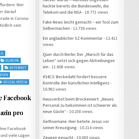
uffordern: Wer
hackte bereits die Bundeswehr, die
er darauf
Telekom und die NSA
- 18.771 views
rade in Corona-
Fake News leicht gemacht – ein Tool zum
ödlich sein.
Selbermachen
- 12.736 views
Ein unglaublicher SZ-Kommentar
- 12.411
views
V.
Quer durch Berlin: Der „Marsch für das
Leben“ setzt sich gegen Abtreibungen
EUROPA
ein
- 11.608 views
INTERNET
DIEN
#34C3: Beckedahl fordert bessere
SOCIAL MEDIA
Kontrolle der künstlichen Intelligenz
-
10.982 views
e Facebook
Hausverbot beim Brockenwirt: „Neues
m
Personal zu bekommen ist schwerer als
azin pro
neue Gäste“
- 10.258 views
Gethsemane: Hier betete Jesus vor
seiner Kreuzigung
- 10.214 views
ohne Facebook
 und viele Lügen
Zeugen gesucht
- 10.003 views