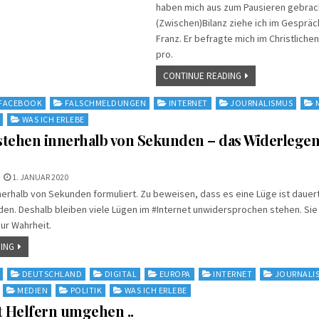
haben mich aus zum Pausieren gebrach
(Zwischen)Bilanz ziehe ich im Gespräch
Franz. Er befragte mich im Christlich
pro.
CONTINUE READING
FACEBOOK
FALSCHMELDUNGEN
INTERNET
JOURNALISMUS
WAS ICH ERLEBE
tehen innerhalb von Sekunden – das Widerlegen
1. JANUAR 2020
nnerhalb von Sekunden formuliert. Zu beweisen, dass es eine Lüge ist dauert
den. Deshalb bleiben viele Lügen im #Internet unwidersprochen stehen. Si
zur Wahrheit.
ING
DEUTSCHLAND
DIGITAL
EUROPA
INTERNET
JOURNALI
MEDIEN
POLITIK
WAS ICH ERLEBE
t Helfern umgehen ..