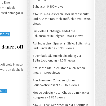
t. Eine
Zuhause
- 9.890 views
 mit Nicolai
en Medienmagazin
#34C3: Live-Gespräch über Datenschutz
und NSA mit Deutschlandfunk Nova
- 9.602
views
Für viele Flüchtlinge endet die
MEDIEN
Balkanroute in Belgrad
- 9.581 views
Auf biblischen Spuren in Shilo: Stiftshütte
 dauert oft
und Bundeslade
- 9.301 views
Stromladesäulen mit Einladung zur
Selbstbedienung
- 9.048 views
 oft viele Minuten
Am Bethesda-Teich stand auch schon
e werden deshalb
Jesus
- 8.910 views
Rund um mein Zuhause gibt es
Feuerwehreinsätze
- 8.877 views
SMUS
Messe Leipzig Hotel-Chaos beim Hacker-
Kongress
- 8.824 views
#34C3 – Live-Gespräch mit MDR Aktuell: