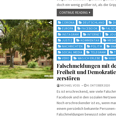
doch ein wenig größer ist, als die Grip
CONTINUE READING
Posted
CORONA
DEUTSCHLAND
D
in
EUROPA
FACEBOOK
FALSC
INSTAGRAM
INTERNET
JOU
JUSTIZ
KOMMENTAR
MEDI
NACHRICHTEN
POLITIK
SN
SOCIAL MEDIA
TELEGRAM
T
VERO
WAS ICH ERLEBE
WHA
Falschmeldungen mit de
Freiheit und Demokratie
zerstören
MICHAEL VOSS
4. OKTOBER 2020
Es ist erschreckend, wie viele Falsch
Facebook und in den sozialen Netzw
Noch erschreckender ist es, wenn man 
einem persönlich bekannte Personen 
Falschmeldungen bewusst oder unbe