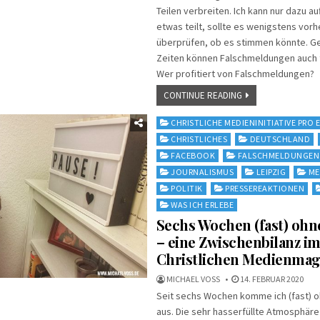
Teilen verbreiten. Ich kann nur dazu a
etwas teilt, sollte es wenigstens vorh
überprüfen, ob es stimmen könnte. Ge
Zeiten können Falschmeldungen auch t
Wer profitiert von Falschmeldungen?
CONTINUE READING
Posted
CHRISTLICHE MEDIENINITIATIVE PRO E.
in
CHRISTLICHES
DEUTSCHLAND
FACEBOOK
FALSCHMELDUNGEN
JOURNALISMUS
LEIPZIG
ME
POLITIK
PRESSEREAKTIONEN
WAS ICH ERLEBE
Sechs Wochen (fast) ohn
– eine Zwischenbilanz i
Christlichen Medienmag
MICHAEL VOSS
14. FEBRUAR 2020
Seit sechs Wochen komme ich (fast) 
aus. Die sehr hasserfüllte Atmosphäre