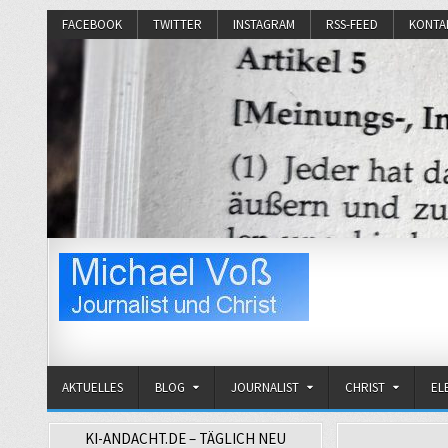
FACEBOOK
TWITTER
INSTAGRAM
RSS-FEED
KONTA
Michael Voß
Journalist und Christ
AKTUELLES
BLOG
JOURNALIST
CHRIST
EL
KI-ANDACHT.DE – TÄGLICH NEU