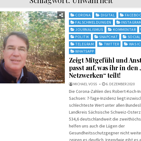
Posted
CORONA
DIGITAL
FACEBO
in
FALSCHMELDUNGEN
INSTAGRA
JOURNALISMUS
KOMMENTAR
POLITIK
SNAPCHAT
SOCIAL
TELEGRAM
TWITTER
WAS IC
WHATSAPP
Zeigt Mitgefühl und Ans
passt auf, was ihr in den 
Netzwerken“ teilt!
MICHAEL VOSS
6. DEZEMBER 2020
Die Corona-Zahlen des Robert-Koch-Ins
Sachsen: 7-Tage-Inzidenz liegt inzwisc
schlechteste Wert unter allen Bundesl
Landkreis Sächsische Schweiz-Osterz
534,6 deutschlandweit die zweithöchst
helfen uns auch die Lügen der
Gesundheitsschutzgegner nicht weiter
zeigen es deutlich. Irgendwie gibt es