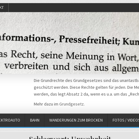
KT
Die Grundrechte des Grundgesetzes sind das unantastba
geschützt werden. Diese Rechte gelten für jeden. Die Mei
werden, das legt Absatz 2 da, wenn es u.a. um das „Rech
Mehr dazu im
Grundgesetz
.
EKTROAUTO
BAHN
WANDERUNGEN ZUM BROCKEN
FOTOS / VIDEO
Schlagwort:
Unwahrheit