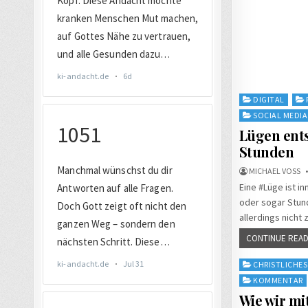
Posted
DIGITAL
in
SOCIAL MEDIA
Lügen ents
Stunden
MICHAEL VOSS
Eine #Lüge ist i
oder sogar Stun
allerdings nicht 
CONTINUE READ
Posted
CHRISTLICHES
in
KOMMENTAR
Wie wir mi