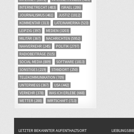
INTERNETRECHT
(483)
ISRAEL
(286)
JOURNALISMUS
(461)
JUSTIZ
(1012)
KOMMENTAR
(313)
LATEINAMERIKA
(523)
LEIPZIG
(397)
MEDIEN
(3203)
MILITÄR
(367)
NACHRICHTEN
(5952)
NAHVERKEHR
(245)
POLITIK
(2797)
RADIOBEITRÄGE
(515)
SOCIAL MEDIA
(809)
SOFTWARE
(1813)
SONSTIGES
(219)
STANDORT
(250)
TELEKOMMUNIKATION
(709)
UNTERWEGS
(367)
USA
(442)
VERKEHR
(378)
WAS ICH ERLEBE
(668)
WETTER
(288)
WIRTSCHAFT
(713)
LETZTER BEKANNTER AUFENTHALTSORT
LIEBLINGSBI