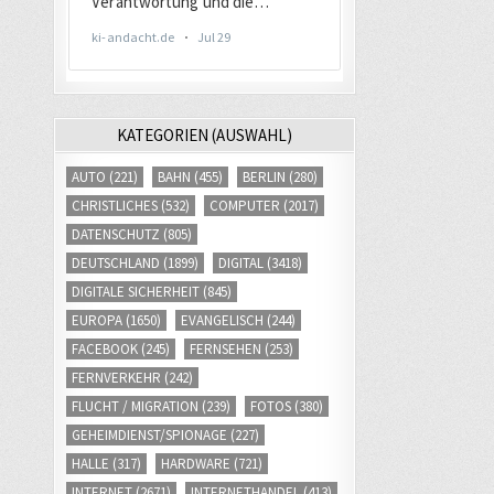
KATEGORIEN (AUSWAHL)
AUTO
(221)
BAHN
(455)
BERLIN
(280)
CHRISTLICHES
(532)
COMPUTER
(2017)
DATENSCHUTZ
(805)
DEUTSCHLAND
(1899)
DIGITAL
(3418)
DIGITALE SICHERHEIT
(845)
EUROPA
(1650)
EVANGELISCH
(244)
FACEBOOK
(245)
FERNSEHEN
(253)
FERNVERKEHR
(242)
FLUCHT / MIGRATION
(239)
FOTOS
(380)
GEHEIMDIENST/SPIONAGE
(227)
HALLE
(317)
HARDWARE
(721)
INTERNET
(2671)
INTERNETHANDEL
(413)