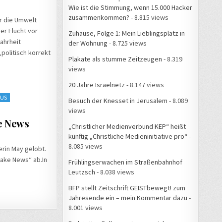
Wie ist die Stimmung, wenn 15.000 Hacker
zusammenkommen?
- 8.815 views
r die Umwelt
er Flucht vor
Zuhause, Folge 1: Mein Lieblingsplatz in
ahrheit
der Wohnung
- 8.725 views
politisch korrekt
Plakate als stumme Zeitzeugen
- 8.319
views
20 Jahre Israelnetz
- 8.147 views
MUS
Besuch der Knesset in Jerusalem
- 8.089
views
e News
„Christlicher Medienverbund KEP“ heißt
künftig „Christliche Medieninitiative pro“
-
8.085 views
erin May gelobt.
Fake News“ ab.In
Frühlingserwachen im Straßenbahnhof
Leutzsch
- 8.038 views
BFP stellt Zeitschrift GEISTbewegt! zum
Jahresende ein – mein Kommentar dazu
-
8.001 views