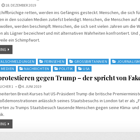
18. DEZEMBER 2019
hiffbrüchige retten, werden ins Gefängnis gesteckt. Menschen, die sich fü
n in den sozialen Medien zutiefst beleidigt. Menschen, die Menschen auf d
wollen, werden beschimpft. Menschen, die sich seit vielen Jahren um die W
als Lügner bezeichnet und mit alternativen Wahrheiten konfrontiert. Und „
weile ein Schimpfwort.
ING
FALSCHMELDUNGEN
FERNSEHEN
GROSSBRITANNIEN
JOURNALIS
MEDIEN
NACHRICHTEN
POLITIK
USA
rotestieren gegen Trump – der spricht von Fak
UCHER 1
4. JUNI 2019
heiterten Brexit-Kurses hat US-Präsident Trump die britische Premierminist
oßdemonstrationen anlässlich seines Staatsbesuchs in London tat er als „
erten zu Trumps Staatsbesuch tausende Menschen gegen seine Klima- und
ik.
ING