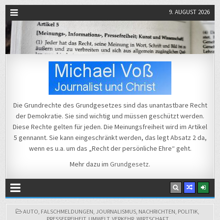
9. AUGUST 2026
Michael Voß
Journalist und Christ
Die Grundrechte des Grundgesetzes sind das unantastbare Recht
der Demokratie. Sie sind wichtig und müssen geschützt werden.
Diese Rechte gelten für jeden. Die Meinungsfreiheit wird im Artikel
5 gennannt. Sie kann eingeschränkt werden, das legt Absatz 2 da,
wenn es u.a. um das „Recht der persönliche Ehre“ geht.
Mehr dazu im
Grundgesetz
.
POSTED
AUTO
,
FALSCHMELDUNGEN
,
JOURNALISMUS
,
NACHRICHTEN
,
POLITIK
,
IN
PRESSEFREIHEIT
,
UMWELT
,
VERKEHR
,
WIRTSCHAFT