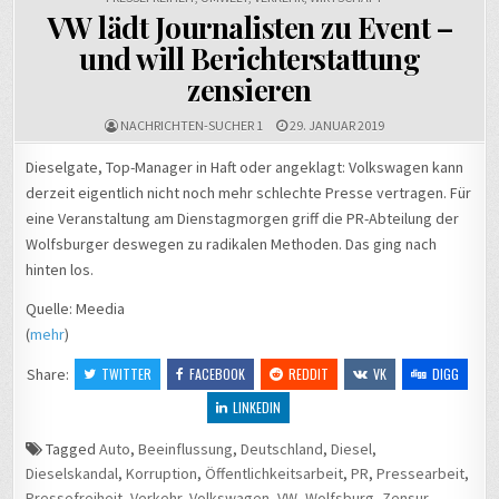
VW lädt Journalisten zu Event –
und will Berichterstattung
zensieren
NACHRICHTEN-SUCHER 1
29. JANUAR 2019
Dieselgate, Top-Manager in Haft oder angeklagt: Volkswagen kann
derzeit eigentlich nicht noch mehr schlechte Presse vertragen. Für
eine Veranstaltung am Dienstagmorgen griff die PR-Abteilung der
Wolfsburger deswegen zu radikalen Methoden. Das ging nach
hinten los.
Quelle: Meedia
(
mehr
)
Share:
TWITTER
FACEBOOK
REDDIT
VK
DIGG
LINKEDIN
Tagged
Auto
,
Beeinflussung
,
Deutschland
,
Diesel
,
Dieselskandal
,
Korruption
,
Öffentlichkeitsarbeit
,
PR
,
Pressearbeit
,
Pressefreiheit
,
Verkehr
,
Volkswagen
,
VW
,
Wolfsburg
,
Zensur