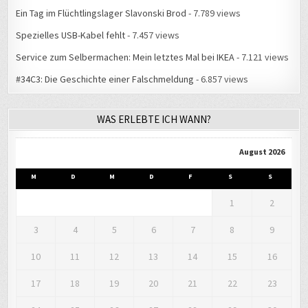
Ein Tag im Flüchtlingslager Slavonski Brod
- 7.789 views
Spezielles USB-Kabel fehlt
- 7.457 views
Service zum Selbermachen: Mein letztes Mal bei IKEA
- 7.121 views
#34C3: Die Geschichte einer Falschmeldung
- 6.857 views
WAS ERLEBTE ICH WANN?
August 2026
M
D
M
D
F
S
S
1
2
3
4
5
6
7
8
9
10
11
12
13
14
15
16
17
18
19
20
21
22
23