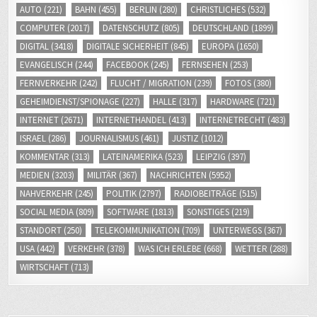
AUTO
(221)
BAHN
(455)
BERLIN
(280)
CHRISTLICHES
(532)
COMPUTER
(2017)
DATENSCHUTZ
(805)
DEUTSCHLAND
(1899)
DIGITAL
(3418)
DIGITALE SICHERHEIT
(845)
EUROPA
(1650)
EVANGELISCH
(244)
FACEBOOK
(245)
FERNSEHEN
(253)
FERNVERKEHR
(242)
FLUCHT / MIGRATION
(239)
FOTOS
(380)
GEHEIMDIENST/SPIONAGE
(227)
HALLE
(317)
HARDWARE
(721)
INTERNET
(2671)
INTERNETHANDEL
(413)
INTERNETRECHT
(483)
ISRAEL
(286)
JOURNALISMUS
(461)
JUSTIZ
(1012)
KOMMENTAR
(313)
LATEINAMERIKA
(523)
LEIPZIG
(397)
MEDIEN
(3203)
MILITÄR
(367)
NACHRICHTEN
(5952)
NAHVERKEHR
(245)
POLITIK
(2797)
RADIOBEITRÄGE
(515)
SOCIAL MEDIA
(809)
SOFTWARE
(1813)
SONSTIGES
(219)
STANDORT
(250)
TELEKOMMUNIKATION
(709)
UNTERWEGS
(367)
USA
(442)
VERKEHR
(378)
WAS ICH ERLEBE
(668)
WETTER
(288)
WIRTSCHAFT
(713)