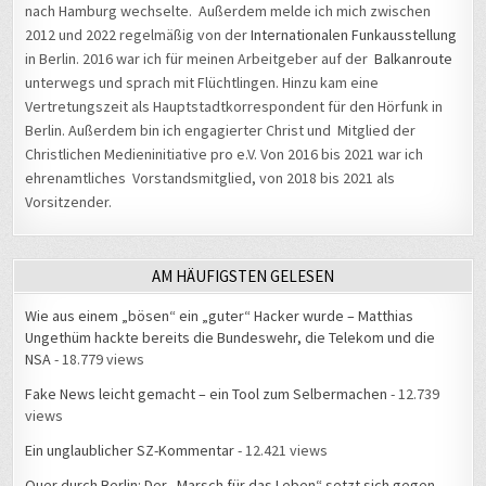
nach Hamburg wechselte. Außerdem melde ich mich zwischen
2012 und 2022 regelmäßig von der
Internationalen Funkausstellung
in Berlin. 2016 war ich für meinen Arbeitgeber auf der
Balkanroute
unterwegs und sprach mit Flüchtlingen. Hinzu kam eine
Vertretungszeit als Hauptstadtkorrespondent für den Hörfunk in
Berlin. Außerdem bin ich engagierter Christ und Mitglied der
Christlichen Medieninitiative pro e.V. Von 2016 bis 2021 war ich
ehrenamtliches Vorstandsmitglied, von 2018 bis 2021 als
Vorsitzender.
AM HÄUFIGSTEN GELESEN
Wie aus einem „bösen“ ein „guter“ Hacker wurde – Matthias
Ungethüm hackte bereits die Bundeswehr, die Telekom und die
NSA
- 18.779 views
Fake News leicht gemacht – ein Tool zum Selbermachen
- 12.739
views
Ein unglaublicher SZ-Kommentar
- 12.421 views
Quer durch Berlin: Der „Marsch für das Leben“ setzt sich gegen