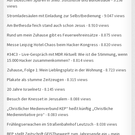
Auf biblischen Spuren in Shilo: Stiftshütte und Bundeslade
- 9.298
views
Stromladesäulen mit Einladung zur Selbstbedienung
- 9.047 views
Am Bethesda-Teich stand auch schon Jesus
- 8.910 views
Rund um mein Zuhause gibt es Feuerwehreinsätze
- 8.875 views
Messe Leipzig Hotel-Chaos beim Hacker-Kongress
- 8.820 views
#34C3 – Live-Gespräch mit MDR Aktuell: Wie ist die Stimmung, wenn
15.000 Hacker zusammenkommen?
- 8.814 views
Zuhause, Folge 1: Mein Lieblingsplatz in der Wohnung
- 8.723 views
Plakate als stumme Zeitzeugen
- 8.315 views
20 Jahre Israelnetz
- 8.145 views
Besuch der Knesset in Jerusalem
- 8.088 views
„Christlicher Medienverbund KEP“ heißt künftig „Christliche
Medieninitiative pro“
- 8.083 views
Frühlingserwachen im Straßenbahnhof Leutzsch
- 8.038 views
BFP stellt Zeitschrift GEISTbewegt! zum Jahresende ein – mein