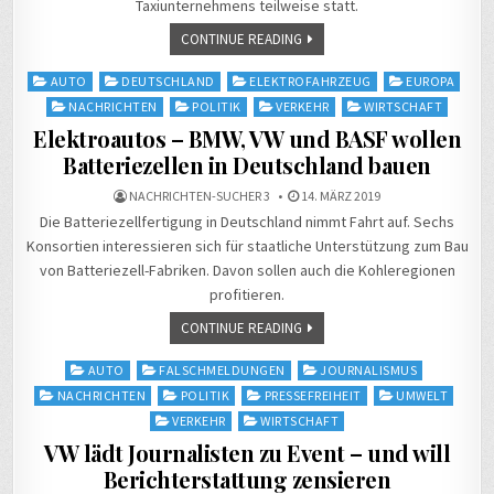
Taxiunternehmens teilweise statt.
CONTINUE READING
Posted
AUTO
DEUTSCHLAND
ELEKTROFAHRZEUG
EUROPA
in
NACHRICHTEN
POLITIK
VERKEHR
WIRTSCHAFT
Elektroautos – BMW, VW und BASF wollen
Batteriezellen in Deutschland bauen
NACHRICHTEN-SUCHER 3
14. MÄRZ 2019
Die Batteriezellfertigung in Deutschland nimmt Fahrt auf. Sechs
Konsortien interessieren sich für staatliche Unterstützung zum Bau
von Batteriezell-Fabriken. Davon sollen auch die Kohleregionen
profitieren.
CONTINUE READING
Posted
AUTO
FALSCHMELDUNGEN
JOURNALISMUS
in
NACHRICHTEN
POLITIK
PRESSEFREIHEIT
UMWELT
VERKEHR
WIRTSCHAFT
VW lädt Journalisten zu Event – und will
Berichterstattung zensieren