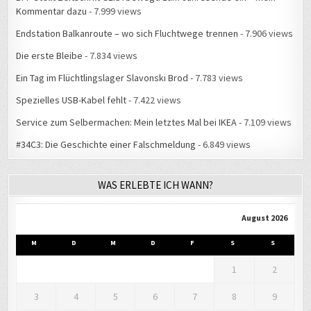
Kommentar dazu
- 7.999 views
Endstation Balkanroute – wo sich Fluchtwege trennen
- 7.906 views
Die erste Bleibe
- 7.834 views
Ein Tag im Flüchtlingslager Slavonski Brod
- 7.783 views
Spezielles USB-Kabel fehlt
- 7.422 views
Service zum Selbermachen: Mein letztes Mal bei IKEA
- 7.109 views
#34C3: Die Geschichte einer Falschmeldung
- 6.849 views
WAS ERLEBTE ICH WANN?
August 2026
M
D
M
D
F
S
S
1
2
3
4
5
6
7
8
9