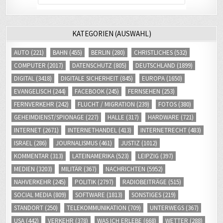
KATEGORIEN (AUSWAHL)
AUTO
(221)
BAHN
(455)
BERLIN
(280)
CHRISTLICHES
(532)
COMPUTER
(2017)
DATENSCHUTZ
(805)
DEUTSCHLAND
(1899)
DIGITAL
(3418)
DIGITALE SICHERHEIT
(845)
EUROPA
(1650)
EVANGELISCH
(244)
FACEBOOK
(245)
FERNSEHEN
(253)
FERNVERKEHR
(242)
FLUCHT / MIGRATION
(239)
FOTOS
(380)
GEHEIMDIENST/SPIONAGE
(227)
HALLE
(317)
HARDWARE
(721)
INTERNET
(2671)
INTERNETHANDEL
(413)
INTERNETRECHT
(483)
ISRAEL
(286)
JOURNALISMUS
(461)
JUSTIZ
(1012)
KOMMENTAR
(313)
LATEINAMERIKA
(523)
LEIPZIG
(397)
MEDIEN
(3203)
MILITÄR
(367)
NACHRICHTEN
(5952)
NAHVERKEHR
(245)
POLITIK
(2797)
RADIOBEITRÄGE
(515)
SOCIAL MEDIA
(809)
SOFTWARE
(1813)
SONSTIGES
(219)
STANDORT
(250)
TELEKOMMUNIKATION
(709)
UNTERWEGS
(367)
USA
(442)
VERKEHR
(378)
WAS ICH ERLEBE
(668)
WETTER
(288)