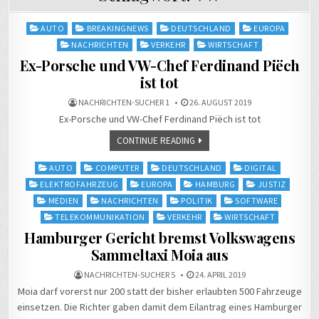
Posted
AUTO
BREAKINGNEWS
DEUTSCHLAND
EUROPA
in
NACHRICHTEN
VERKEHR
WIRTSCHAFT
Ex-Porsche und VW-Chef Ferdinand Piëch
ist tot
NACHRICHTEN-SUCHER 1
26. AUGUST 2019
Ex-Porsche und VW-Chef Ferdinand Piëch ist tot
CONTINUE READING
Posted
AUTO
COMPUTER
DEUTSCHLAND
DIGITAL
in
ELEKTROFAHRZEUG
EUROPA
HAMBURG
JUSTIZ
MEDIEN
NACHRICHTEN
POLITIK
SOFTWARE
TELEKOMMUNIKATION
VERKEHR
WIRTSCHAFT
Hamburger Gericht bremst Volkswagens
Sammeltaxi Moia aus
NACHRICHTEN-SUCHER 5
24. APRIL 2019
Moia darf vorerst nur 200 statt der bisher erlaubten 500 Fahrzeuge
einsetzen. Die Richter gaben damit dem Eilantrag eines Hamburger