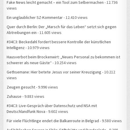
Fake News leicht gemacht – ein Tool zum Selbermachen
- 12.736
views
Ein unglaublicher SZ-Kommentar
- 12.410 views
Quer durch Berlin: Der „Marsch für das Leben“ setzt sich gegen
Abtreibungen ein
- 11.605 views
#34C3: Beckedahl fordert bessere Kontrolle der künstlichen
Intelligenz
- 10.979 views
Hausverbot beim Brockenwirt: „Neues Personal zu bekommen ist
schwerer als neue Gäste“
- 10.254 views
Gethsemane: Hier betete Jesus vor seiner Kreuzigung
- 10.212
views
Zeugen gesucht
- 9.996 views
Zuhause
- 9.883 views
#34C3: Live-Gespräch über Datenschutz und NSA mit
Deutschlandfunk Nova
- 9.602 views
Für viele Flüchtlinge endet die Balkanroute in Belgrad
- 9.580 views