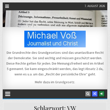
7. AUGUST 2026
Michael Voß
Journalist und Christ
Die Grundrechte des Grundgesetzes sind das unantastbare Recht
der Demokratie. Sie sind wichtig und müssen geschützt werden.
Diese Rechte gelten für jeden. Die Meinungsfreiheit wird im Artikel
5 gennannt. Sie kann eingeschränkt werden, das legt Absatz 2 da,
wenn es u.a. um das „Recht der persönliche Ehre“ geht.
Mehr dazu im
Grundgesetz
.
Schlagwort:
VW