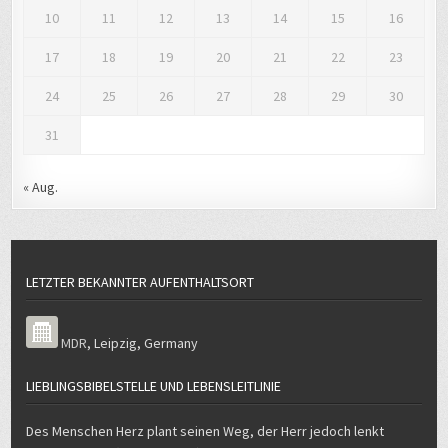
10
11
12
13
14
15
16
17
18
19
20
21
22
23
24
25
26
27
28
29
30
31
« Aug.
LETZTER BEKANNTER AUFENTHALTSORT
MDR
,
Leipzig
,
Germany
LIEBLINGSBIBELSTELLE UND LEBENSLEITLINIE
Des Menschen Herz plant seinen Weg, der Herr jedoch lenkt