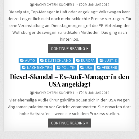
NACHRICHTEN-SUCHER 1
29. JANUAR 2019
Dieselgate, Top-Manager in Haft oder angeklagt: Volkswagen kann
derzeit eigentlich nicht noch mehr schlechte Presse vertragen. Für
eine Veranstaltung am Dienstagmorgen griff die PR-Abteilung der
Wolfsburger deswegen zu radikalen Methoden. Das ging nach
hinten los.
CONTINUE READING
Posted
AUTO
DEUTSCHLAND
EUROPA
JUSTIZ
in
NACHRICHTEN
POLITIK
USA
VERKEHR
Diesel-Skandal – Ex-Audi-Manager in den
USA angeklagt
NACHRICHTEN-SUCHER 1
18. JANUAR 2019
Vier ehemalige Audi-Führungskräfte sollen sich in den USA wegen
Abgasmanipulationen vor Gericht verantworten. Sie erwarten dort
hohe Haftstrafen – wenn sie sich dem Prozess stellen.
CONTINUE READING