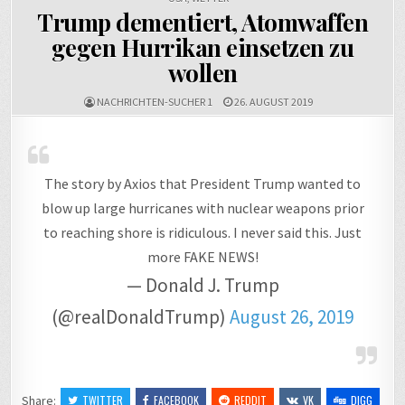
Trump dementiert, Atomwaffen
gegen Hurrikan einsetzen zu
wollen
NACHRICHTEN-SUCHER 1
26. AUGUST 2019
The story by Axios that President Trump wanted to
blow up large hurricanes with nuclear weapons prior
to reaching shore is ridiculous. I never said this. Just
more FAKE NEWS!
— Donald J. Trump
(@realDonaldTrump)
August 26, 2019
Share:
TWITTER
FACEBOOK
REDDIT
VK
DIGG