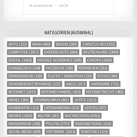
KATEGORIEN (AUSWAHL)
AUTO
(221)
BAHN
(455)
BERLIN
(280)
CHRISTLICHES
(532)
COMPUTER
(2017)
DATENSCHUTZ
(805)
DEUTSCHLAND
(1899)
DIGITAL
(3418)
DIGITALE SICHERHEIT
(845)
EUROPA
(1650)
EVANGELISCH
(244)
FACEBOOK
(245)
FERNSEHEN
(253)
FERNVERKEHR
(242)
FLUCHT / MIGRATION
(239)
FOTOS
(380)
GEHEIMDIENST/SPIONAGE
(227)
HALLE
(317)
HARDWARE
(721)
INTERNET
(2671)
INTERNETHANDEL
(413)
INTERNETRECHT
(483)
ISRAEL
(286)
JOURNALISMUS
(461)
JUSTIZ
(1012)
KOMMENTAR
(313)
LATEINAMERIKA
(523)
LEIPZIG
(397)
MEDIEN
(3203)
MILITÄR
(367)
NACHRICHTEN
(5952)
NAHVERKEHR
(245)
POLITIK
(2797)
RADIOBEITRÄGE
(515)
SOCIAL MEDIA
(809)
SOFTWARE
(1813)
SONSTIGES
(219)