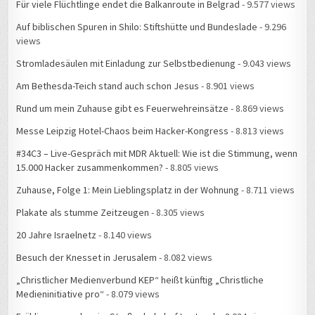
Für viele Flüchtlinge endet die Balkanroute in Belgrad
- 9.577 views
Auf biblischen Spuren in Shilo: Stiftshütte und Bundeslade
- 9.296
views
Stromladesäulen mit Einladung zur Selbstbedienung
- 9.043 views
Am Bethesda-Teich stand auch schon Jesus
- 8.901 views
Rund um mein Zuhause gibt es Feuerwehreinsätze
- 8.869 views
Messe Leipzig Hotel-Chaos beim Hacker-Kongress
- 8.813 views
#34C3 – Live-Gespräch mit MDR Aktuell: Wie ist die Stimmung, wenn
15.000 Hacker zusammenkommen?
- 8.805 views
Zuhause, Folge 1: Mein Lieblingsplatz in der Wohnung
- 8.711 views
Plakate als stumme Zeitzeugen
- 8.305 views
20 Jahre Israelnetz
- 8.140 views
Besuch der Knesset in Jerusalem
- 8.082 views
„Christlicher Medienverbund KEP“ heißt künftig „Christliche
Medieninitiative pro“
- 8.079 views