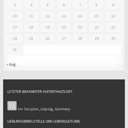
3
4
5
6
7
8
9
10
11
12
13
14
15
16
17
18
19
20
21
22
23
24
25
26
27
28
29
30
31
« Aug.
LETZTER BEKANNTER AUFENTHALTSORT
Am Tanzplan
,
Leipzig
,
Germany
LIEBLINGSBIBELSTELLE UND LEBENSLEITLINIE