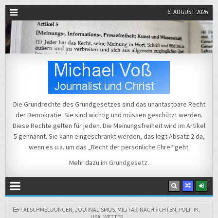
6. AUGUST 2026
Michael Voß
Journalist und Christ
Die Grundrechte des Grundgesetzes sind das unantastbare Recht
der Demokratie. Sie sind wichtig und müssen geschützt werden.
Diese Rechte gelten für jeden. Die Meinungsfreiheit wird im Artikel
5 gennannt. Sie kann eingeschränkt werden, das legt Absatz 2 da,
wenn es u.a. um das „Recht der persönliche Ehre“ geht.
Mehr dazu im
Grundgesetz
.
POSTED
FALSCHMELDUNGEN
,
JOURNALISMUS
,
MILITÄR
,
NACHRICHTEN
,
POLITIK
,
IN
USA
,
WETTER