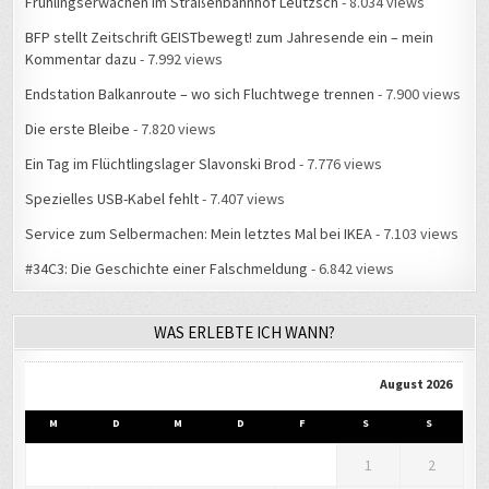
Frühlingserwachen im Straßenbahnhof Leutzsch
- 8.034 views
BFP stellt Zeitschrift GEISTbewegt! zum Jahresende ein – mein
Kommentar dazu
- 7.992 views
Endstation Balkanroute – wo sich Fluchtwege trennen
- 7.900 views
Die erste Bleibe
- 7.820 views
Ein Tag im Flüchtlingslager Slavonski Brod
- 7.776 views
Spezielles USB-Kabel fehlt
- 7.407 views
Service zum Selbermachen: Mein letztes Mal bei IKEA
- 7.103 views
#34C3: Die Geschichte einer Falschmeldung
- 6.842 views
WAS ERLEBTE ICH WANN?
August 2026
M
D
M
D
F
S
S
1
2