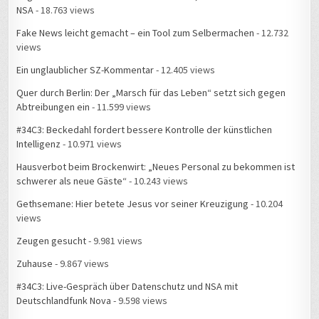
NSA
- 18.763 views
Fake News leicht gemacht – ein Tool zum Selbermachen
- 12.732
views
Ein unglaublicher SZ-Kommentar
- 12.405 views
Quer durch Berlin: Der „Marsch für das Leben“ setzt sich gegen
Abtreibungen ein
- 11.599 views
#34C3: Beckedahl fordert bessere Kontrolle der künstlichen
Intelligenz
- 10.971 views
Hausverbot beim Brockenwirt: „Neues Personal zu bekommen ist
schwerer als neue Gäste“
- 10.243 views
Gethsemane: Hier betete Jesus vor seiner Kreuzigung
- 10.204
views
Zeugen gesucht
- 9.981 views
Zuhause
- 9.867 views
#34C3: Live-Gespräch über Datenschutz und NSA mit
Deutschlandfunk Nova
- 9.598 views