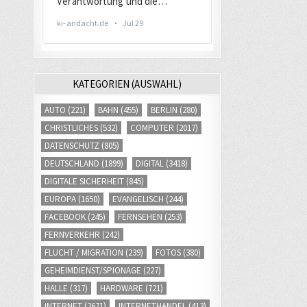
KATEGORIEN (AUSWAHL)
AUTO
(221)
BAHN
(455)
BERLIN
(280)
CHRISTLICHES
(532)
COMPUTER
(2017)
DATENSCHUTZ
(805)
DEUTSCHLAND
(1899)
DIGITAL
(3418)
DIGITALE SICHERHEIT
(845)
EUROPA
(1650)
EVANGELISCH
(244)
FACEBOOK
(245)
FERNSEHEN
(253)
FERNVERKEHR
(242)
FLUCHT / MIGRATION
(239)
FOTOS
(380)
GEHEIMDIENST/SPIONAGE
(227)
HALLE
(317)
HARDWARE
(721)
INTERNET
(2671)
INTERNETHANDEL
(413)