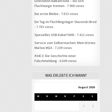
Endstation Balkanroute – wo sich
Fluchtwege trennen
- 7.906 views
Die erste Bleibe
- 7.833 views
Ein Tag im Flüchtlingslager Slavonski Brod
- 7.783 views
Spezielles USB-Kabel fehlt
- 7.422 views
Service zum Selbermachen: Mein letztes
Mal bei IKEA
- 7.109 views
#34C3: Die Geschichte einer
Falschmeldung
- 6.849 views
WAS ERLEBTE ICH WANN?
August 2026
M
D
M
D
F
S
S
1
2