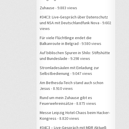
Zuhause
- 9.883 views
#34C3: Live-Gespräch über Datenschutz
und NSA mit Deutschlandfunk Nova
- 9.602
views
Für viele Flüchtlinge endet die
Balkanroute in Belgrad
- 9.580 views
Auf biblischen Spuren in Shilo: Stiftshütte
und Bundeslade
- 9.298 views
Stromladesäulen mit Einladung zur
Selbstbedienung
- 9.047 views
Am Bethesda-Teich stand auch schon
Jesus
- 8.910 views
Rund um mein Zuhause gibt es
Feuerwehreinsätze
- 8.875 views
Messe Leipzig Hotel-Chaos beim Hacker-
Kongress
- 8.820 views
#34C3 – Live-Gespräch mit MDR Aktuell: