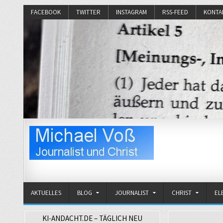
FACEBOOK
TWITTER
INSTAGRAM
RSS-FEED
KONTA
Michael Voß
Journalist und Christ
AKTUELLES
BLOG
JOURNALIST
CHRIST
EL
KI-ANDACHT.DE – TÄGLICH NEU