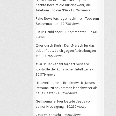
hackte bereits die Bundeswehr, die
Telekom und die NSA
- 18.767 views
Fake News leicht gemacht – ein Tool zum
Selbermachen
- 12.736 views
Ein unglaublicher SZ-Kommentar
- 12.410
views
Quer durch Berlin: Der „Marsch für das
Leben“ setzt sich gegen Abtreibungen
ein
- 11.605 views
#34C3: Beckedahl fordert bessere
Kontrolle der künstlichen Intelligenz
-
10.979 views
Hausverbot beim Brockenwirt: „Neues
Personal zu bekommen ist schwerer als
neue Gäste“
- 10.254 views
Gethsemane: Hier betete Jesus vor
seiner Kreuzigung
- 10.212 views
Zeugen gesucht
- 9.996 views