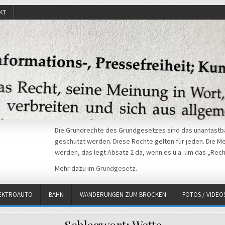
KT
Die Grundrechte des Grundgesetzes sind das unantastba
geschützt werden. Diese Rechte gelten für jeden. Die Mei
werden, das legt Absatz 2 da, wenn es u.a. um das „Rech
Mehr dazu im
Grundgesetz
.
EKTROAUTO
BAHN
WANDERUNGEN ZUM BROCKEN
FOTOS / VIDEO
Schlagwort:
Wette