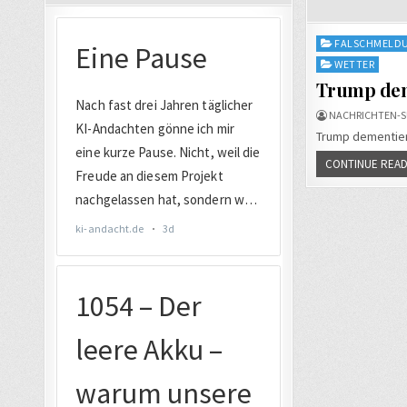
Posted
FALSCHMELD
in
WETTER
Trump dem
NACHRICHTEN-S
Trump dementier
CONTINUE READ