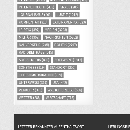
INTERNETRECHT
(483)
ISRAEL
(286)
JOURNALISMUS
(461)
JUSTIZ
(1012)
KOMMENTAR
(313)
LATEINAMERIKA
(523)
LEIPZIG
(397)
MEDIEN
(3203)
MILITÄR
(367)
NACHRICHTEN
(5952)
NAHVERKEHR
(245)
POLITIK
(2797)
RADIOBEITRÄGE
(515)
SOCIAL MEDIA
(809)
SOFTWARE
(1813)
SONSTIGES
(219)
STANDORT
(250)
TELEKOMMUNIKATION
(709)
UNTERWEGS
(367)
USA
(442)
VERKEHR
(378)
WAS ICH ERLEBE
(668)
WETTER
(288)
WIRTSCHAFT
(713)
LETZTER BEKANNTER AUFENTHALTSORT
LIEBLINGSBI