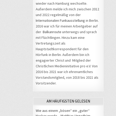
wieder nach Hamburg wechselte.
Außerdem melde ich mich zwischen 2012
und 2022 regelmäßig von der
Internationalen Funkausstellung
in Berlin.
2016 war ich für meinen Arbeitgeber auf
der
Balkanroute
unterwegs und sprach
mit Flüchtlingen. Hinzu kam eine
Vertretungszeit als
Hauptstadtkorrespondent für den
Hörfunk in Berlin. Außerdem bin ich
engagierter Christ und Mitglied der
Christlichen Medieninitiative pro e.V. Von
2016 bis 2021 war ich ehrenamtliches
Vorstandsmitglied, von 2018 bis 2021 als
Vorsitzender.
AM HÄUFIGSTEN GELESEN
Wie aus einem „bösen“ ein „guter“
Hacker wurde – Matthias Ungethüm