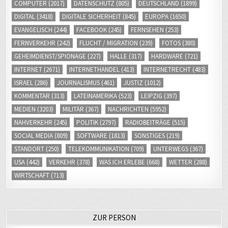
DIGITAL
(3418)
DIGITALE SICHERHEIT
(845)
EUROPA
(1650)
EVANGELISCH
(244)
FACEBOOK
(245)
FERNSEHEN
(253)
FERNVERKEHR
(242)
FLUCHT / MIGRATION
(239)
FOTOS
(380)
GEHEIMDIENST/SPIONAGE
(227)
HALLE
(317)
HARDWARE
(721)
INTERNET
(2671)
INTERNETHANDEL
(413)
INTERNETRECHT
(483)
ISRAEL
(286)
JOURNALISMUS
(461)
JUSTIZ
(1012)
KOMMENTAR
(313)
LATEINAMERIKA
(523)
LEIPZIG
(397)
MEDIEN
(3203)
MILITÄR
(367)
NACHRICHTEN
(5952)
NAHVERKEHR
(245)
POLITIK
(2797)
RADIOBEITRÄGE
(515)
SOCIAL MEDIA
(809)
SOFTWARE
(1813)
SONSTIGES
(219)
STANDORT
(250)
TELEKOMMUNIKATION
(709)
UNTERWEGS
(367)
USA
(442)
VERKEHR
(378)
WAS ICH ERLEBE
(668)
WETTER
(288)
WIRTSCHAFT
(713)
ZUR PERSON