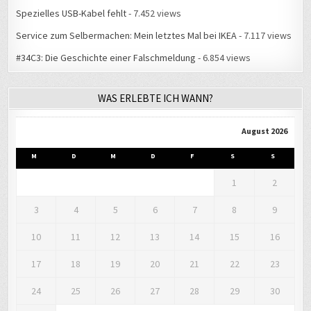
Service zum Selbermachen: Mein letztes Mal bei IKEA
- 7.117 views
#34C3: Die Geschichte einer Falschmeldung
- 6.854 views
WAS ERLEBTE ICH WANN?
August 2026
M
D
M
D
F
S
S
1
2
3
4
5
6
7
8
9
10
11
12
13
14
15
16
17
18
19
20
21
22
23
24
25
26
27
28
29
30
31