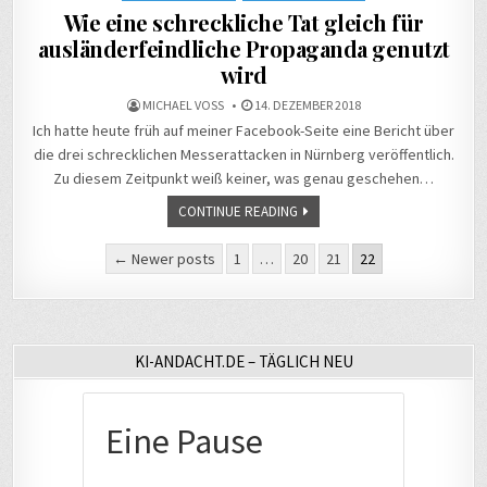
Wie eine schreckliche Tat gleich für
ausländerfeindliche Propaganda genutzt
wird
MICHAEL VOSS
14. DEZEMBER 2018
Ich hatte heute früh auf meiner Facebook-Seite eine Bericht über
die drei schrecklichen Messerattacken in Nürnberg veröffentlich.
Zu diesem Zeitpunkt weiß keiner, was genau geschehen…
CONTINUE READING
Seitennummerierung
← Newer posts
1
…
20
21
22
der
Beiträge
KI-ANDACHT.DE – TÄGLICH NEU