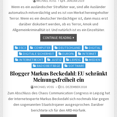
MICHAEL VOSS
4. JANUAR 2019
Wenn es ein ausländischer Straftäter war, sind alle Ausländer
automatisch mitverdächtig und es ist von Merkel hereingeholter
Terror. Wenn es ein deutscher Verdächtiger ist, dann muss erst
darüber diskutiert werden, ob es Terror, Amok und
Allgemeinkriminalltät ist. Und natürlich ist es ein Einzeltäter.
CONTINUE READING
Posted
35C3
COMPUTER
DEUTSCHLAND
DIGITAL
in
DIGITALE SICHERHEIT
EUROPA
INTERNET
INTERNETRECHT
JUSTIZ
LEIPZIG
MEDIEN
RADIOBEITRÄGE
SOFTWARE
Blogger Markus Beckedahl: EU schränkt
Meinungsfreiheit ein
MICHAEL VOSS
31. DEZEMBER 2018
Zum Abschluss des Chaos Communication Congress in Leipzig hat
der Internetexperte Markus Beckedahl sich nochmals klar gegen
den sogenannten Staatstrojaner ausgesprochen. Darüber
berichtete ich für den ARD-Hörfunk.