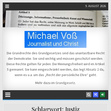
9. AUGUST 2026
Michael Voß
Journalist und Christ
Die Grundrechte des Grundgesetzes sind das unantastbare Recht
der Demokratie. Sie sind wichtig und müssen geschützt werden.
Diese Rechte gelten für jeden. Die Meinungsfreiheit wird im Artikel
5 gennannt. Sie kann eingeschränkt werden, das legt Absatz 2 da,
wenn es u.a. um das „Recht der persönliche Ehre“ geht.
Mehr dazu im
Grundgesetz
.
Schlagwort:
Justiz