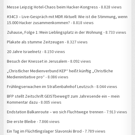
Messe Leipzig Hotel-Chaos beim Hacker-Kongress
- 8.828 views
#34C3 – Live-Gespräch mit MDR Aktuell: Wie ist die Stimmung, wenn
15.000 Hacker zusammenkommen?
- 8.818 views
Zuhause, Folge 1: Mein Lieblingsplatz in der Wohnung
- 8.733 views
Plakate als stumme Zeitzeugen
- 8.327 views
20 Jahre Israelnetz
- 8.150 views
Besuch der Knesset in Jerusalem
- 8.092 views
„Christlicher Medienverbund KEP“ heißt künftig „Christliche
Medieninitiative pro“
- 8.086 views
Frühlingserwachen im Straßenbahnhof Leutzsch
- 8.044 views
BFP stellt Zeitschrift GEISTbewegt! zum Jahresende ein – mein
Kommentar dazu
- 8.005 views
Endstation Balkanroute – wo sich Fluchtwege trennen
- 7.913 views
Die erste Bleibe
- 7.866 views
Ein Tag im Flüchtlingslager Slavonski Brod
- 7.789 views
Spezielles USB-Kabel fehlt
- 7.452 views