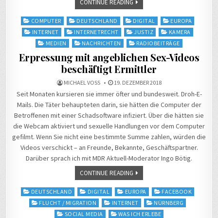
CONTINUE READING
Posted
COMPUTER
DEUTSCHLAND
DIGITAL
EUROPA
in
INTERNET
INTERNETRECHT
JUSTIZ
KAMERA
MEDIEN
NACHRICHTEN
RADIOBEITRÄGE
Erpressung mit angeblichen Sex-Videos
beschäftigt Ermittler
MICHAEL VOSS
19. DEZEMBER 2018
Seit Monaten kursieren sie immer öfter und bundesweit. Droh-E-
Mails. Die Täter behaupteten darin, sie hätten die Computer der
Betroffenen mit einer Schadsoftware infiziert. Über die hätten sie
die Webcam aktiviert und sexuelle Handlungen vor dem Computer
gefilmt. Wenn Sie nicht eine bestimmte Summe zahlen, würden die
Videos verschickt – an Freunde, Bekannte, Geschäftspartner.
Darüber sprach ich mit MDR Aktuell-Moderator Ingo Bötig.
CONTINUE READING
Posted
DEUTSCHLAND
DIGITAL
EUROPA
FACEBOOK
in
FLUCHT / MIGRATION
INTERNET
NÜRNBERG
SOCIAL MEDIA
WAS ICH ERLEBE