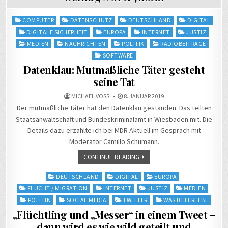
Posted
COMPUTER
DATENSCHUTZ
DEUTSCHLAND
DIGITAL
in
DIGITALE SICHERHEIT
EUROPA
INTERNET
JUSTIZ
MEDIEN
NACHRICHTEN
POLITIK
RADIOBEITRÄGE
SOFTWARE
Datenklau: Mutmaßliche Täter gesteht
seine Tat
MICHAEL VOSS
8. JANUAR 2019
Der mutmaßliche Täter hat den Datenklau gestanden. Das teilten
Staatsanwaltschaft und Bundeskriminalamt in Wiesbaden mit. Die
Details dazu erzählte ich bei MDR Aktuell im Gespräch mit
Moderator Camillo Schumann.
CONTINUE READING
Posted
DEUTSCHLAND
DIGITAL
EUROPA
in
FLUCHT / MIGRATION
INTERNET
JUSTIZ
MEDIEN
POLITIK
SOCIAL MEDIA
TWITTER
WAS ICH ERLEBE
„Flüchtling und „Messer“ in einem Tweet –
dann wird es wie wild geteilt und