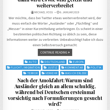
weiterverbreitet
MICHAEL VOSS
6. JANUAR 2019
Wer möchte, dass bei Twitter etwas weiterverbreitet wird, der
muss einfach die Wörter „Ausländer“ oder „Flüchtling“ und
„Messer“ in einer Kurzmitteilung unterbringen. Es scheint in einer
bestimmten politischen Richtung so üblich zu sein, diese
Informationen weiter zu verbreiten. Unbeabsichtigt habe ich dazu
einen Selbstversuch gemacht.
CONTINUE READING
Posted
AUTO
DEUTSCHLAND
EUROPA
in
FLUCHT / MIGRATION
JUSTIZ
KOMMENTAR
POLITIK
TERROR
VERKEHR
WAS ICH ERLEBE
Nach der Amokfahrt: Warum sind
Ausländer gleich an allem schuldig,
während bei Deutschen ersteinmal
vorsichtig nach Formulierungen gesucht
wird?