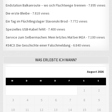
Endstation Balkanroute – wo sich Fluchtwege trennen
- 7.895 views
Die erste Bleibe
- 7.818 views
Ein Tag im Flüchtlingslager Slavonski Brod
- 7.772 views
Spezielles USB-Kabel fehlt
- 7.400 views
Service zum Selbermachen: Mein letztes Mal bei IKEA
- 7.100 views
#34C3: Die Geschichte einer Falschmeldung
- 6.840 views
WAS ERLEBTE ICH WANN?
August 2026
M
D
M
D
F
S
S
1
2
3
4
5
6
7
8
9
10
11
12
13
14
15
16