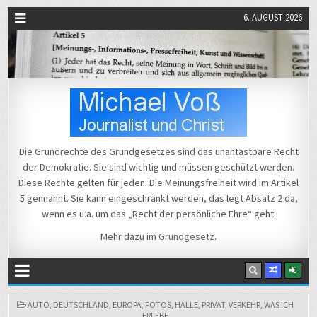
6. AUGUST 2026
Michael Voß
Journalist und Christ
Die Grundrechte des Grundgesetzes sind das unantastbare Recht
der Demokratie. Sie sind wichtig und müssen geschützt werden.
Diese Rechte gelten für jeden. Die Meinungsfreiheit wird im Artikel
5 gennannt. Sie kann eingeschränkt werden, das legt Absatz 2 da,
wenn es u.a. um das „Recht der persönliche Ehre“ geht.
Mehr dazu im
Grundgesetz
.
POSTED
AUTO
,
DEUTSCHLAND
,
EUROPA
,
FOTOS
,
HALLE
,
PRIVAT
,
VERKEHR
,
WAS ICH
IN
ERLEBE