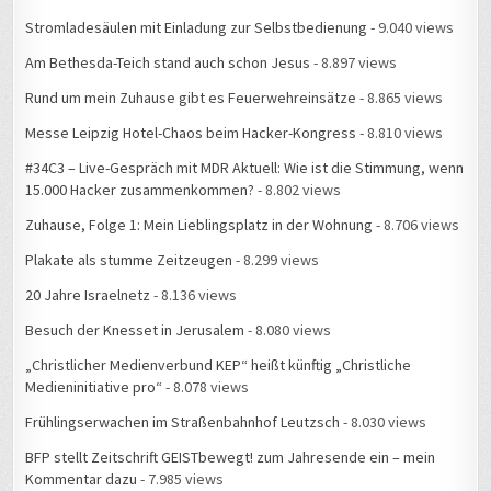
Stromladesäulen mit Einladung zur Selbstbedienung
- 9.040 views
Am Bethesda-Teich stand auch schon Jesus
- 8.897 views
Rund um mein Zuhause gibt es Feuerwehreinsätze
- 8.865 views
Messe Leipzig Hotel-Chaos beim Hacker-Kongress
- 8.810 views
#34C3 – Live-Gespräch mit MDR Aktuell: Wie ist die Stimmung, wenn
15.000 Hacker zusammenkommen?
- 8.802 views
Zuhause, Folge 1: Mein Lieblingsplatz in der Wohnung
- 8.706 views
Plakate als stumme Zeitzeugen
- 8.299 views
20 Jahre Israelnetz
- 8.136 views
Besuch der Knesset in Jerusalem
- 8.080 views
„Christlicher Medienverbund KEP“ heißt künftig „Christliche
Medieninitiative pro“
- 8.078 views
Frühlingserwachen im Straßenbahnhof Leutzsch
- 8.030 views
BFP stellt Zeitschrift GEISTbewegt! zum Jahresende ein – mein
Kommentar dazu
- 7.985 views