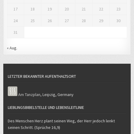
17
18
19
20
21
22
23
24
25
26
27
28
29
30
31
« Aug.
LETZTER BEKANNTER AUFENTHALTSORT
Am Tanzplan
,
Leipzig
,
Germany
LIEBLINGSBIBELSTELLE UND LEBENSLEITLINIE
Des Menschen Herz plant seinen Weg, der Herr jedoch lenkt
seinen Schritt. (Sprüche 16,9)