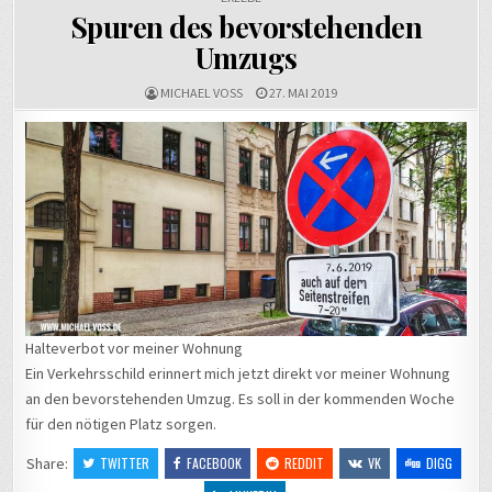
Spuren des bevorstehenden
Umzugs
MICHAEL VOSS
27. MAI 2019
Halteverbot vor meiner Wohnung
Ein Verkehrsschild erinnert mich jetzt direkt vor meiner Wohnung
an den bevorstehenden Umzug. Es soll in der kommenden Woche
für den nötigen Platz sorgen.
Share:
TWITTER
FACEBOOK
REDDIT
VK
DIGG