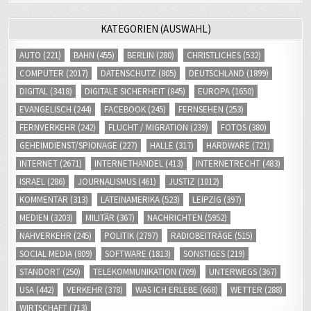
KATEGORIEN (AUSWAHL)
AUTO
(221)
BAHN
(455)
BERLIN
(280)
CHRISTLICHES
(532)
COMPUTER
(2017)
DATENSCHUTZ
(805)
DEUTSCHLAND
(1899)
DIGITAL
(3418)
DIGITALE SICHERHEIT
(845)
EUROPA
(1650)
EVANGELISCH
(244)
FACEBOOK
(245)
FERNSEHEN
(253)
FERNVERKEHR
(242)
FLUCHT / MIGRATION
(239)
FOTOS
(380)
GEHEIMDIENST/SPIONAGE
(227)
HALLE
(317)
HARDWARE
(721)
INTERNET
(2671)
INTERNETHANDEL
(413)
INTERNETRECHT
(483)
ISRAEL
(286)
JOURNALISMUS
(461)
JUSTIZ
(1012)
KOMMENTAR
(313)
LATEINAMERIKA
(523)
LEIPZIG
(397)
MEDIEN
(3203)
MILITÄR
(367)
NACHRICHTEN
(5952)
NAHVERKEHR
(245)
POLITIK
(2797)
RADIOBEITRÄGE
(515)
SOCIAL MEDIA
(809)
SOFTWARE
(1813)
SONSTIGES
(219)
STANDORT
(250)
TELEKOMMUNIKATION
(709)
UNTERWEGS
(367)
USA
(442)
VERKEHR
(378)
WAS ICH ERLEBE
(668)
WETTER
(288)
WIRTSCHAFT
(713)