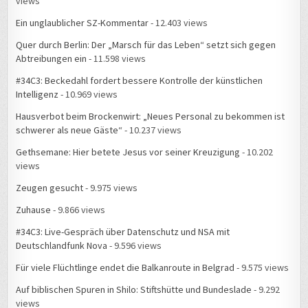
views
Ein unglaublicher SZ-Kommentar
- 12.403 views
Quer durch Berlin: Der „Marsch für das Leben“ setzt sich gegen
Abtreibungen ein
- 11.598 views
#34C3: Beckedahl fordert bessere Kontrolle der künstlichen
Intelligenz
- 10.969 views
Hausverbot beim Brockenwirt: „Neues Personal zu bekommen ist
schwerer als neue Gäste“
- 10.237 views
Gethsemane: Hier betete Jesus vor seiner Kreuzigung
- 10.202
views
Zeugen gesucht
- 9.975 views
Zuhause
- 9.866 views
#34C3: Live-Gespräch über Datenschutz und NSA mit
Deutschlandfunk Nova
- 9.596 views
Für viele Flüchtlinge endet die Balkanroute in Belgrad
- 9.575 views
Auf biblischen Spuren in Shilo: Stiftshütte und Bundeslade
- 9.292
views