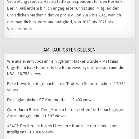
Vertretungszeit als Hauptstadtkorrespondent für den Hörfunk in
Berlin. Außerdem bin ich engagierter Christ und Mitglied der
Christlichen Medieninitiative pro e.V. Von 2016 bis 2021 war ich
ehrenamtliches Vorstandsmitglied, von 2018 bis 2021 als
Vorsitzender.
AM HÄUFIGSTEN GELESEN
Wie aus einem „bösen“ ein „guter“ Hacker wurde – Matthias
Ungethüm hackte bereits die Bundeswehr, die Telekom und die
NSA
- 18.758 views
Fake News leicht gemacht – ein Tool zum Selbermachen
- 12.732
views
Ein unglaublicher SZ-Kommentar
- 12.400 views
Quer durch Berlin: Der „Marsch für das Leben“ setzt sich gegen
Abtreibungen ein
- 11.597 views
#34C3: Beckedahl fordert bessere Kontrolle der künstlichen
Intelligenz
- 10.968 views