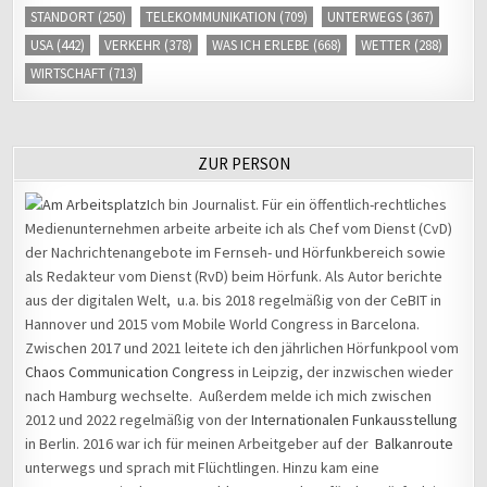
STANDORT
(250)
TELEKOMMUNIKATION
(709)
UNTERWEGS
(367)
USA
(442)
VERKEHR
(378)
WAS ICH ERLEBE
(668)
WETTER
(288)
WIRTSCHAFT
(713)
ZUR PERSON
Ich bin Journalist. Für ein öffentlich-rechtliches
Medienunternehmen arbeite arbeite ich als Chef vom Dienst (CvD)
der Nachrichtenangebote im Fernseh- und Hörfunkbereich sowie
als Redakteur vom Dienst (RvD) beim Hörfunk. Als Autor berichte
aus der digitalen Welt, u.a. bis 2018 regelmäßig von der CeBIT in
Hannover und 2015 vom Mobile World Congress in Barcelona.
Zwischen 2017 und 2021 leitete ich den jährlichen Hörfunkpool vom
Chaos Communication Congress
in Leipzig, der inzwischen wieder
nach Hamburg wechselte. Außerdem melde ich mich zwischen
2012 und 2022 regelmäßig von der
Internationalen Funkausstellung
in Berlin. 2016 war ich für meinen Arbeitgeber auf der
Balkanroute
unterwegs und sprach mit Flüchtlingen. Hinzu kam eine