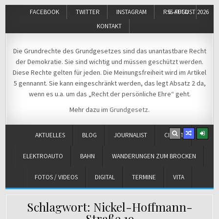
FACEBOOK
TWITTER
INSTAGRAM
RSS-FEED
6. AUGUST 2026
KONTAKT
Michael Voß
Journalist und Christ
Die Grundrechte des Grundgesetzes sind das unantastbare Recht
der Demokratie. Sie sind wichtig und müssen geschützt werden.
Diese Rechte gelten für jeden. Die Meinungsfreiheit wird im Artikel
5 gennannt. Sie kann eingeschränkt werden, das legt Absatz 2 da,
wenn es u.a. um das „Recht der persönliche Ehre“ geht.
Mehr dazu im
Grundgesetz
.
AKTUELLES
BLOG
JOURNALIST
CHRIST
ELEKTROAUTO
BAHN
WANDERUNGEN ZUM BROCKEN
FOTOS / VIDEOS
DIGITAL
TERMINE
VITA
Schlagwort:
Nickel-Hoffmann-
Straße 19