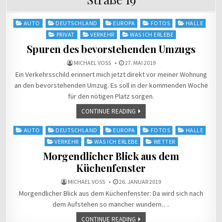
Posted
AUTO
DEUTSCHLAND
EUROPA
FOTOS
HALLE
in
PRIVAT
VERKEHR
WAS ICH ERLEBE
Spuren des bevorstehenden Umzugs
MICHAEL VOSS
27. MAI 2019
Ein Verkehrsschild erinnert mich jetzt direkt vor meiner Wohnung
an den bevorstehenden Umzug. Es soll in der kommenden Woche
für den nötigen Platz sorgen.
CONTINUE READING
Posted
AUTO
DEUTSCHLAND
EUROPA
FOTOS
HALLE
in
VERKEHR
WAS ICH ERLEBE
WETTER
Morgendlicher Blick aus dem
Küchenfenster
MICHAEL VOSS
26. JANUAR 2019
Morgendlicher Blick aus dem Küchenfenster: Da wird sich nach
dem Aufstehen so mancher wundern….
CONTINUE READING