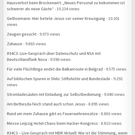
Hausverbot beim Brockenwirt: „Neues Personal zu bekommen ist
schwerer als neue Gäste“
- 10.234 views
Gethsemane: Hier betete Jesus vor seiner Kreuzigung
- 10.201
views
Zeugen gesucht
- 9.973 views
Zuhause
- 9.863 views
#34C3: Live-Gespräch über Datenschutz und NSA mit
Deutschlandfunk Nova
- 9.596 views
Für viele Flüchtlinge endet die Balkanroute in Belgrad
- 9.575 views
Auf biblischen Spuren in Shilo: Stiftshütte und Bundeslade
- 9.292
views
Stromladesäulen mit Einladung zur Selbstbedienung
- 9.040 views
Am Bethesda-Teich stand auch schon Jesus
- 8.895 views
Rund um mein Zuhause gibt es Feuerwehreinsätze
- 8.863 views
Messe Leipzig Hotel-Chaos beim Hacker-Kongress
- 8.810 views
#34C3 – Live-Gespräch mit MDR Aktuell: Wie ist die Stimmung, wenn