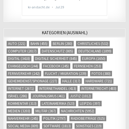
KATEGORIEN (AUSWAHL)
AUTO
(221)
BAHN
(455)
BERLIN
(280)
CHRISTLICHES
(532)
COMPUTER
(2017)
DATENSCHUTZ
(805)
DEUTSCHLAND
(1899)
DIGITAL
(3418)
DIGITALE SICHERHEIT
(845)
EUROPA
(1650)
EVANGELISCH
(244)
FACEBOOK
(245)
FERNSEHEN
(253)
FERNVERKEHR
(242)
FLUCHT / MIGRATION
(239)
FOTOS
(380)
GEHEIMDIENST/SPIONAGE
(227)
HALLE
(317)
HARDWARE
(721)
INTERNET
(2671)
INTERNETHANDEL
(413)
INTERNETRECHT
(483)
ISRAEL
(286)
JOURNALISMUS
(461)
JUSTIZ
(1012)
KOMMENTAR
(313)
LATEINAMERIKA
(523)
LEIPZIG
(397)
MEDIEN
(3203)
MILITÄR
(367)
NACHRICHTEN
(5952)
NAHVERKEHR
(245)
POLITIK
(2797)
RADIOBEITRÄGE
(515)
SOCIAL MEDIA
(809)
SOFTWARE
(1813)
SONSTIGES
(219)