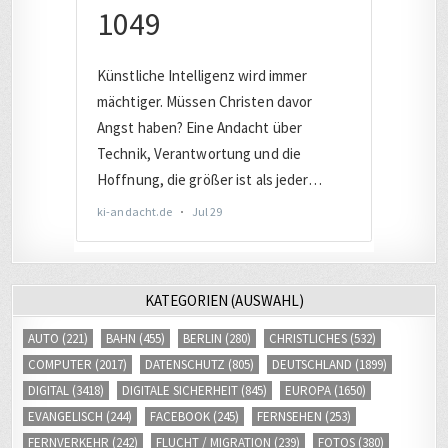
KATEGORIEN (AUSWAHL)
AUTO
(221)
BAHN
(455)
BERLIN
(280)
CHRISTLICHES
(532)
COMPUTER
(2017)
DATENSCHUTZ
(805)
DEUTSCHLAND
(1899)
DIGITAL
(3418)
DIGITALE SICHERHEIT
(845)
EUROPA
(1650)
EVANGELISCH
(244)
FACEBOOK
(245)
FERNSEHEN
(253)
FERNVERKEHR
(242)
FLUCHT / MIGRATION
(239)
FOTOS
(380)