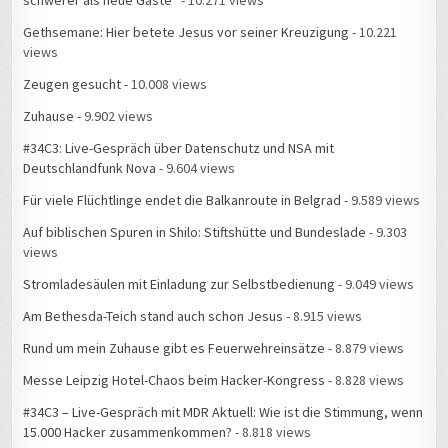
schwerer als neue Gäste“
- 10.271 views
Gethsemane: Hier betete Jesus vor seiner Kreuzigung
- 10.221
views
Zeugen gesucht
- 10.008 views
Zuhause
- 9.902 views
#34C3: Live-Gespräch über Datenschutz und NSA mit
Deutschlandfunk Nova
- 9.604 views
Für viele Flüchtlinge endet die Balkanroute in Belgrad
- 9.589 views
Auf biblischen Spuren in Shilo: Stiftshütte und Bundeslade
- 9.303
views
Stromladesäulen mit Einladung zur Selbstbedienung
- 9.049 views
Am Bethesda-Teich stand auch schon Jesus
- 8.915 views
Rund um mein Zuhause gibt es Feuerwehreinsätze
- 8.879 views
Messe Leipzig Hotel-Chaos beim Hacker-Kongress
- 8.828 views
#34C3 – Live-Gespräch mit MDR Aktuell: Wie ist die Stimmung, wenn
15.000 Hacker zusammenkommen?
- 8.818 views