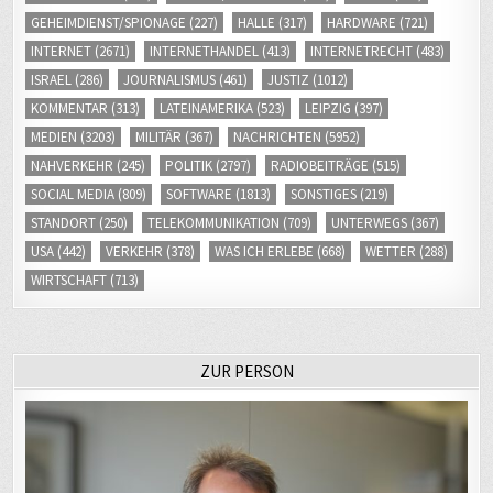
GEHEIMDIENST/SPIONAGE
(227)
HALLE
(317)
HARDWARE
(721)
INTERNET
(2671)
INTERNETHANDEL
(413)
INTERNETRECHT
(483)
ISRAEL
(286)
JOURNALISMUS
(461)
JUSTIZ
(1012)
KOMMENTAR
(313)
LATEINAMERIKA
(523)
LEIPZIG
(397)
MEDIEN
(3203)
MILITÄR
(367)
NACHRICHTEN
(5952)
NAHVERKEHR
(245)
POLITIK
(2797)
RADIOBEITRÄGE
(515)
SOCIAL MEDIA
(809)
SOFTWARE
(1813)
SONSTIGES
(219)
STANDORT
(250)
TELEKOMMUNIKATION
(709)
UNTERWEGS
(367)
USA
(442)
VERKEHR
(378)
WAS ICH ERLEBE
(668)
WETTER
(288)
WIRTSCHAFT
(713)
ZUR PERSON