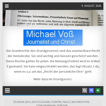
9. AUGUST 2026
Michael Voß
Journalist und Christ
Die Grundrechte des Grundgesetzes sind das unantastbare Recht
der Demokratie. Sie sind wichtig und müssen geschützt werden.
Diese Rechte gelten für jeden. Die Meinungsfreiheit wird im Artikel
5 gennannt. Sie kann eingeschränkt werden, das legt Absatz 2 da,
wenn es u.a. um das „Recht der persönliche Ehre“ geht.
Mehr dazu im
Grundgesetz
.
POSTED
BAHN
,
BUS
,
DEUTSCHLAND
,
EUROPA
,
HALLE
,
NACHRICHTEN
,
IN
STRASSENBAHN
,
VERKEHR