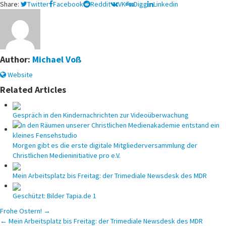
1.
Share:
Twitter
Facebook
Reddit
VK
Digg
Linkedin
April:
Google-
Suchergebnisse
lassen
sich
Author:
Michael Voß
riechen
Website
Related Articles
Gespräch in den Kindernachrichten zur Videoüberwachung
Morgen gibt es die erste digitale Mitgliederversammlung der
Christlichen Medieninitiative pro e.V.
Mein Arbeitsplatz bis Freitag: der Trimediale Newsdesk des MDR
Geschützt: Bilder Tapia.de 1
Beitragsnavigation
Frohe Ostern! →
← Mein Arbeitsplatz bis Freitag: der Trimediale Newsdesk des MDR