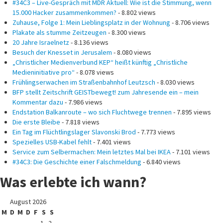
#34C3 – Live-Gespräch mit MDR Aktuell: Wie ist die Stimmung, wenn
15.000 Hacker zusammenkommen?
- 8.802 views
Zuhause, Folge 1: Mein Lieblingsplatz in der Wohnung
- 8.706 views
Plakate als stumme Zeitzeugen
- 8.300 views
20 Jahre Israelnetz
- 8.136 views
Besuch der Knesset in Jerusalem
- 8.080 views
„Christlicher Medienverbund KEP“ heißt künftig „Christliche
Medieninitiative pro“
- 8.078 views
Frühlingserwachen im Straßenbahnhof Leutzsch
- 8.030 views
BFP stellt Zeitschrift GEISTbewegt! zum Jahresende ein – mein
Kommentar dazu
- 7.986 views
Endstation Balkanroute – wo sich Fluchtwege trennen
- 7.895 views
Die erste Bleibe
- 7.818 views
Ein Tag im Flüchtlingslager Slavonski Brod
- 7.773 views
Spezielles USB-Kabel fehlt
- 7.401 views
Service zum Selbermachen: Mein letztes Mal bei IKEA
- 7.101 views
#34C3: Die Geschichte einer Falschmeldung
- 6.840 views
Was erlebte ich wann?
August 2026
M
D
M
D
F
S
S
1
2