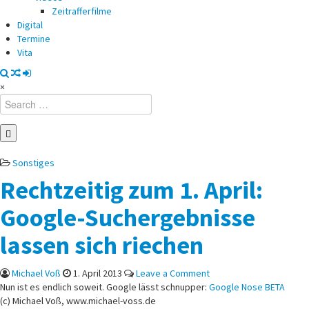
Zeitrafferfilme
Digital
Termine
Vita
×
Search
for:
Posted
Sonstiges
in
Rechtzeitig zum 1. April:
Google-Suchergebnisse
lassen sich riechen
on
Michael Voß
1. April 2013
Leave a Comment
Rechtzeitig
Nun ist es endlich soweit. Google lässt schnupper:
Google Nose BETA
zum
(c) Michael Voß, www.michael-voss.de