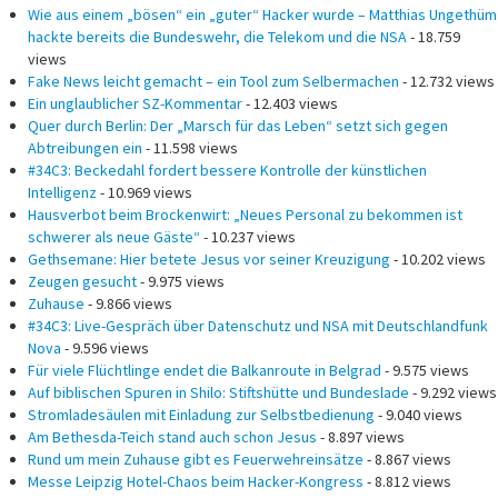
Wie aus einem „bösen“ ein „guter“ Hacker wurde – Matthias Ungethüm
hackte bereits die Bundeswehr, die Telekom und die NSA
- 18.759
views
Fake News leicht gemacht – ein Tool zum Selbermachen
- 12.732 views
Ein unglaublicher SZ-Kommentar
- 12.403 views
Quer durch Berlin: Der „Marsch für das Leben“ setzt sich gegen
Abtreibungen ein
- 11.598 views
#34C3: Beckedahl fordert bessere Kontrolle der künstlichen
Intelligenz
- 10.969 views
Hausverbot beim Brockenwirt: „Neues Personal zu bekommen ist
schwerer als neue Gäste“
- 10.237 views
Gethsemane: Hier betete Jesus vor seiner Kreuzigung
- 10.202 views
Zeugen gesucht
- 9.975 views
Zuhause
- 9.866 views
#34C3: Live-Gespräch über Datenschutz und NSA mit Deutschlandfunk
Nova
- 9.596 views
Für viele Flüchtlinge endet die Balkanroute in Belgrad
- 9.575 views
Auf biblischen Spuren in Shilo: Stiftshütte und Bundeslade
- 9.292 views
Stromladesäulen mit Einladung zur Selbstbedienung
- 9.040 views
Am Bethesda-Teich stand auch schon Jesus
- 8.897 views
Rund um mein Zuhause gibt es Feuerwehreinsätze
- 8.867 views
Messe Leipzig Hotel-Chaos beim Hacker-Kongress
- 8.812 views