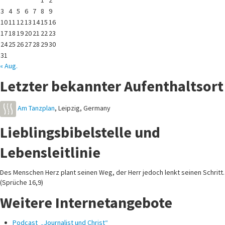
3
4
5
6
7
8
9
10
11
12
13
14
15
16
17
18
19
20
21
22
23
24
25
26
27
28
29
30
31
« Aug.
Letzter bekannter Aufenthaltsort
Am Tanzplan
,
Leipzig
,
Germany
Lieblingsbibelstelle und
Lebensleitlinie
Des Menschen Herz plant seinen Weg, der Herr jedoch lenkt seinen Schritt.
(Sprüche 16,9)
Weitere Internetangebote
Podcast „Journalist und Christ“