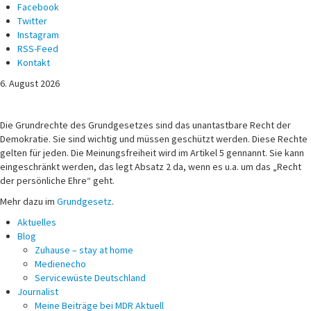
Facebook
Twitter
Instagram
RSS-Feed
Kontakt
6. August 2026
Michael Voß
Journalist und Christ
Die Grundrechte des Grundgesetzes sind das unantastbare Recht der
Demokratie. Sie sind wichtig und müssen geschützt werden. Diese Rechte
gelten für jeden. Die Meinungsfreiheit wird im Artikel 5 gennannt. Sie kann
eingeschränkt werden, das legt Absatz 2 da, wenn es u.a. um das „Recht
der persönliche Ehre“ geht.
Mehr dazu im
Grundgesetz
.
Aktuelles
Blog
Zuhause – stay at home
Medienecho
Servicewüste Deutschland
Journalist
Meine Beiträge bei MDR Aktuell