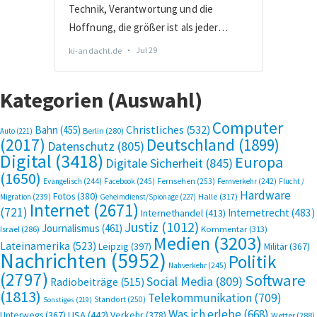
Kategorien (Auswahl)
Computer
Bahn
(455)
Christliches
(532)
Berlin
(280)
Auto
(221)
(2017)
Deutschland
(1899)
Datenschutz
(805)
Digital
(3418)
Europa
Digitale Sicherheit
(845)
(1650)
Evangelisch
(244)
Facebook
(245)
Fernsehen
(253)
Fernverkehr
(242)
Flucht /
Hardware
Fotos
(380)
Halle
(317)
Migration
(239)
Geheimdienst/Spionage
(227)
Internet
(2671)
(721)
Internetrecht
(483)
Internethandel
(413)
Justiz
(1012)
Journalismus
(461)
Kommentar
(313)
Israel
(286)
Medien
(3203)
Lateinamerika
(523)
Leipzig
(397)
Militär
(367)
Nachrichten
(5952)
Politik
Nahverkehr
(245)
(2797)
Software
Social Media
(809)
Radiobeiträge
(515)
(1813)
Telekommunikation
(709)
Standort
(250)
Sonstiges
(219)
Was ich erlebe
(668)
USA
(442)
Verkehr
(378)
Unterwegs
(367)
Wetter
(288)