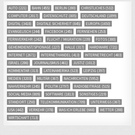
AUTO
(221)
BAHN
(455)
BERLIN
(280)
CHRISTLICHES
(532)
COMPUTER
(2017)
DATENSCHUTZ
(805)
DEUTSCHLAND
(1899)
DIGITAL
(3418)
DIGITALE SICHERHEIT
(845)
EUROPA
(1650)
EVANGELISCH
(244)
FACEBOOK
(245)
FERNSEHEN
(253)
FERNVERKEHR
(242)
FLUCHT / MIGRATION
(239)
FOTOS
(380)
GEHEIMDIENST/SPIONAGE
(227)
HALLE
(317)
HARDWARE
(721)
INTERNET
(2671)
INTERNETHANDEL
(413)
INTERNETRECHT
(483)
ISRAEL
(286)
JOURNALISMUS
(461)
JUSTIZ
(1012)
KOMMENTAR
(313)
LATEINAMERIKA
(523)
LEIPZIG
(397)
MEDIEN
(3203)
MILITÄR
(367)
NACHRICHTEN
(5952)
NAHVERKEHR
(245)
POLITIK
(2797)
RADIOBEITRÄGE
(515)
SOCIAL MEDIA
(809)
SOFTWARE
(1813)
SONSTIGES
(219)
STANDORT
(250)
TELEKOMMUNIKATION
(709)
UNTERWEGS
(367)
USA
(442)
VERKEHR
(378)
WAS ICH ERLEBE
(668)
WETTER
(288)
WIRTSCHAFT
(713)