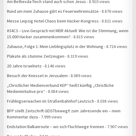
Am Bethesda-Teich stand auch schon Jesus
- 8.910 views
Rund um mein Zuhause gibt es Feuerwehreinsätze
- 8.876 views
Messe Leipzig Hotel-Chaos beim Hacker-Kongress
- 8.821 views
#34C3 – Live-Gespräch mit MDR Aktuell: Wie ist die Stimmung, wenn
15.000 Hacker zusammenkommen?
- 8.815 views
Zuhause, Folge 1: Mein Lieblingsplatz in der Wohnung
- 8.724 views
Plakate als stumme Zeitzeugen
- 8.319 views
20 Jahre Israelnetz
- 8.146 views
Besuch der Knesset in Jerusalem
- 8.089 views
„Christlicher Medienverbund KEP“ heißt künftig „Christliche
Medieninitiative pro“
- 8.084 views
Frühlingserwachen im Straßenbahnhof Leutzsch
- 8.038 views
BFP stellt Zeitschrift GEISTbewegt! zum Jahresende ein – mein
Kommentar dazu
- 7.999 views
Endstation Balkanroute – wo sich Fluchtwege trennen
- 7.907 views