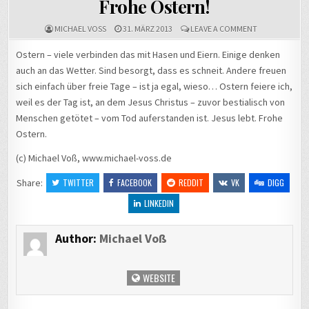
Frohe Ostern!
ON
MICHAEL VOSS
31. MÄRZ 2013
LEAVE A COMMENT
FROHE
OSTERN!
Ostern – viele verbinden das mit Hasen und Eiern. Einige denken
auch an das Wetter. Sind besorgt, dass es schneit. Andere freuen
sich einfach über freie Tage – ist ja egal, wieso… Ostern feiere ich,
weil es der Tag ist, an dem Jesus Christus – zuvor bestialisch von
Menschen getötet – vom Tod auferstanden ist. Jesus lebt. Frohe
Ostern.
(c) Michael Voß, www.michael-voss.de
Share:
TWITTER
FACEBOOK
REDDIT
VK
DIGG
LINKEDIN
Author:
Michael Voß
WEBSITE