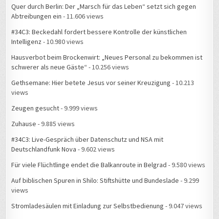
Quer durch Berlin: Der „Marsch für das Leben“ setzt sich gegen
Abtreibungen ein
- 11.606 views
#34C3: Beckedahl fordert bessere Kontrolle der künstlichen
Intelligenz
- 10.980 views
Hausverbot beim Brockenwirt: „Neues Personal zu bekommen ist
schwerer als neue Gäste“
- 10.256 views
Gethsemane: Hier betete Jesus vor seiner Kreuzigung
- 10.213
views
Zeugen gesucht
- 9.999 views
Zuhause
- 9.885 views
#34C3: Live-Gespräch über Datenschutz und NSA mit
Deutschlandfunk Nova
- 9.602 views
Für viele Flüchtlinge endet die Balkanroute in Belgrad
- 9.580 views
Auf biblischen Spuren in Shilo: Stiftshütte und Bundeslade
- 9.299
views
Stromladesäulen mit Einladung zur Selbstbedienung
- 9.047 views