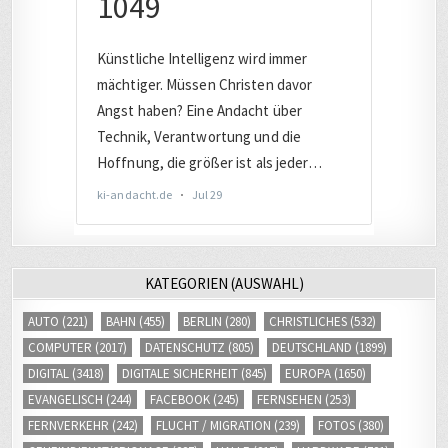
KATEGORIEN (AUSWAHL)
AUTO
(221)
BAHN
(455)
BERLIN
(280)
CHRISTLICHES
(532)
COMPUTER
(2017)
DATENSCHUTZ
(805)
DEUTSCHLAND
(1899)
DIGITAL
(3418)
DIGITALE SICHERHEIT
(845)
EUROPA
(1650)
EVANGELISCH
(244)
FACEBOOK
(245)
FERNSEHEN
(253)
FERNVERKEHR
(242)
FLUCHT / MIGRATION
(239)
FOTOS
(380)