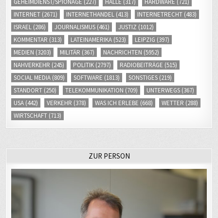
GEHEIMDIENST/SPIONAGE
(227)
HALLE
(317)
HARDWARE
(721)
INTERNET
(2671)
INTERNETHANDEL
(413)
INTERNETRECHT
(483)
ISRAEL
(286)
JOURNALISMUS
(461)
JUSTIZ
(1012)
KOMMENTAR
(313)
LATEINAMERIKA
(523)
LEIPZIG
(397)
MEDIEN
(3203)
MILITÄR
(367)
NACHRICHTEN
(5952)
NAHVERKEHR
(245)
POLITIK
(2797)
RADIOBEITRÄGE
(515)
SOCIAL MEDIA
(809)
SOFTWARE
(1813)
SONSTIGES
(219)
STANDORT
(250)
TELEKOMMUNIKATION
(709)
UNTERWEGS
(367)
USA
(442)
VERKEHR
(378)
WAS ICH ERLEBE
(668)
WETTER
(288)
WIRTSCHAFT
(713)
ZUR PERSON