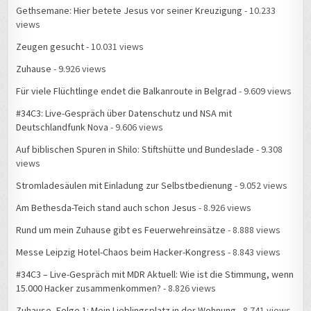
Gethsemane: Hier betete Jesus vor seiner Kreuzigung
- 10.233
views
Zeugen gesucht
- 10.031 views
Zuhause
- 9.926 views
Für viele Flüchtlinge endet die Balkanroute in Belgrad
- 9.609 views
#34C3: Live-Gespräch über Datenschutz und NSA mit
Deutschlandfunk Nova
- 9.606 views
Auf biblischen Spuren in Shilo: Stiftshütte und Bundeslade
- 9.308
views
Stromladesäulen mit Einladung zur Selbstbedienung
- 9.052 views
Am Bethesda-Teich stand auch schon Jesus
- 8.926 views
Rund um mein Zuhause gibt es Feuerwehreinsätze
- 8.888 views
Messe Leipzig Hotel-Chaos beim Hacker-Kongress
- 8.843 views
#34C3 – Live-Gespräch mit MDR Aktuell: Wie ist die Stimmung, wenn
15.000 Hacker zusammenkommen?
- 8.826 views
Zuhause, Folge 1: Mein Lieblingsplatz in der Wohnung
- 8.741 views