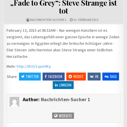
„Fade to Grey“: Steve Strange ist
tot
NACHRICHTEN-SUCHER 1
13. FEBRUAR 2015
February 13, 2015 at 06:32AM – Nur wenigen Künstlern ist es
vergönnt, das Lebensgefühl einer ganzen Epoche in wenige Zeilen
zu verewigen. In Ägypten erliegt der britische Achtziger-Jahre-
Star Steven John Harrinton alias Steve Strange einer tödlichen
Herzattacke.
Mehr:
http://ift.tt/1vpm9Fp
Share:
TWITTER
FACEBOOK
REDDIT
VK
DIGG
LINKEDIN
Author:
Nachrichten-Sucher 1
WEBSITE