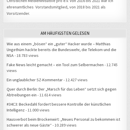
Christlichen Medieninitiative pro e.V. Von 2016 bis 2021 war ich
ehrenamtliches Vorstandsmitglied, von 2018 bis 2021 als
Vorsitzender.
AM HÄUFIGSTEN GELESEN
Wie aus einem „bösen“ ein „guter“ Hacker wurde – Matthias
Ungethüm hackte bereits die Bundeswehr, die Telekom und die
NSA
- 18.783 views
Fake News leicht gemacht – ein Tool zum Selbermachen
- 12.745
views
Ein unglaublicher SZ-Kommentar
- 12.427 views
Quer durch Berlin: Der „Marsch für das Leben“ setzt sich gegen
Abtreibungen ein
- 11.614 views
#34C3: Beckedahl fordert bessere Kontrolle der künstlichen
Intelligenz
- 11.000 views
Hausverbot beim Brockenwirt: „Neues Personal zu bekommen ist
schwerer als neue Gäste“
- 10.289 views