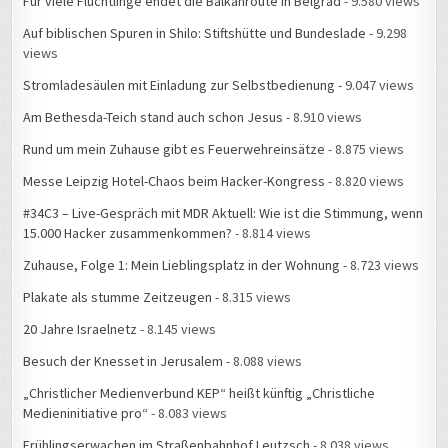
Für viele Flüchtlinge endet die Balkanroute in Belgrad
- 9.580 views
Auf biblischen Spuren in Shilo: Stiftshütte und Bundeslade
- 9.298
views
Stromladesäulen mit Einladung zur Selbstbedienung
- 9.047 views
Am Bethesda-Teich stand auch schon Jesus
- 8.910 views
Rund um mein Zuhause gibt es Feuerwehreinsätze
- 8.875 views
Messe Leipzig Hotel-Chaos beim Hacker-Kongress
- 8.820 views
#34C3 – Live-Gespräch mit MDR Aktuell: Wie ist die Stimmung, wenn
15.000 Hacker zusammenkommen?
- 8.814 views
Zuhause, Folge 1: Mein Lieblingsplatz in der Wohnung
- 8.723 views
Plakate als stumme Zeitzeugen
- 8.315 views
20 Jahre Israelnetz
- 8.145 views
Besuch der Knesset in Jerusalem
- 8.088 views
„Christlicher Medienverbund KEP“ heißt künftig „Christliche
Medieninitiative pro“
- 8.083 views
Frühlingserwachen im Straßenbahnhof Leutzsch
- 8.038 views