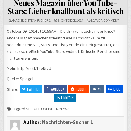
Neues Magazin über YouTube-
Stars: Lieber knallbunt als kritisch
ON
NACHRICHTEN-SUCHER 1
9. OKTOBER 2014
LEAVE A COMMENT
NEUES
MAGAZ
October 09, 2014 at 10:59AM – Die „Bravo“ steckt in der Krise?
ÜBER
Andere Magazinmacher scheint diese Nachricht kaum zu
YOUTUB
STARS:
beeindrucken: Mit „StarsTube“ ist gerade ein Heft gestartet, das
LIEBER
KNALL
sich ausschließlich YouTube-Stars widmet. Kritische Berichte sind
ALS
nicht zu erwarten.
KRITISC
Mehr: http://ift.tt/1seNrzU
Quelle: Spiegel
Share:
TWITTER
FACEBOOK
REDDIT
VK
DIGG
LINKEDIN
Tagged
SPIEGEL ONLINE - Netzwelt
Author:
Nachrichten-Sucher 1