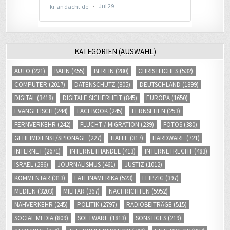
KATEGORIEN (AUSWAHL)
AUTO
(221)
BAHN
(455)
BERLIN
(280)
CHRISTLICHES
(532)
COMPUTER
(2017)
DATENSCHUTZ
(805)
DEUTSCHLAND
(1899)
DIGITAL
(3418)
DIGITALE SICHERHEIT
(845)
EUROPA
(1650)
EVANGELISCH
(244)
FACEBOOK
(245)
FERNSEHEN
(253)
FERNVERKEHR
(242)
FLUCHT / MIGRATION
(239)
FOTOS
(380)
GEHEIMDIENST/SPIONAGE
(227)
HALLE
(317)
HARDWARE
(721)
INTERNET
(2671)
INTERNETHANDEL
(413)
INTERNETRECHT
(483)
ISRAEL
(286)
JOURNALISMUS
(461)
JUSTIZ
(1012)
KOMMENTAR
(313)
LATEINAMERIKA
(523)
LEIPZIG
(397)
MEDIEN
(3203)
MILITÄR
(367)
NACHRICHTEN
(5952)
NAHVERKEHR
(245)
POLITIK
(2797)
RADIOBEITRÄGE
(515)
SOCIAL MEDIA
(809)
SOFTWARE
(1813)
SONSTIGES
(219)