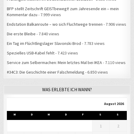
BFP stellt Zeitschrift GEISTbewegt! zum Jahresende ein – mein
Kommentar dazu
- 7.999 views
Endstation Balkanroute – wo sich Fluchtwege trennen
- 7.906 views
Die erste Bleibe
- 7.840 views
Ein Tag im Flüchtlingslager Slavonski Brod
- 7.783 views
Spezielles USB-Kabel fehlt
- 7.423 views
Service zum Selbermachen: Mein letztes Mal bei IKEA
- 7.110 views
#34C3: Die Geschichte einer Falschmeldung
- 6.850 views
WAS ERLEBTE ICH WANN?
August 2026
M
D
M
D
F
S
S
1
2