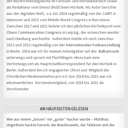
der Nachrichtenangebote im Fernseh- und Hörfunkbereich sowie
als Redakteur vom Dienst (RvD) beim Hörfunk. Als Autor berichte
aus der digitalen Welt, u.a. bis 2018 regelmäßig von der CeBIT in
Hannover und 2015 vom Mobile World Congress in Barcelona.
Zwischen 2017 und 2021 leitete ich den jährlichen Hörfunkpool vom
Chaos Communication Congress
in Leipzig, der inzwischen wieder
nach Hamburg wechselte. Außerdem melde ich mich zwischen
2012 und 2022 regelmäßig von der
Internationalen Funkausstellung
in Berlin. 2016 war ich für meinen Arbeitgeber auf der
Balkanroute
unterwegs und sprach mit Flüchtlingen. Hinzu kam eine
Vertretungszeit als Hauptstadtkorrespondent für den Hörfunk in
Berlin. Außerdem bin ich engagierter Christ und Mitglied der
Christlichen Medieninitiative pro e.V. Von 2016 bis 2021 war ich
ehrenamtliches Vorstandsmitglied, von 2018 bis 2021 als
Vorsitzender.
AM HÄUFIGSTEN GELESEN
Wie aus einem „bösen“ ein „guter“ Hacker wurde – Matthias
Ungethüm hackte bereits die Bundeswehr, die Telekom und die