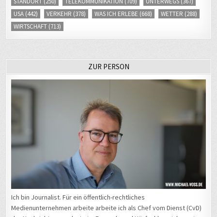
STANDORT
(250)
TELEKOMMUNIKATION
(709)
UNTERWEGS
(367)
USA
(442)
VERKEHR
(378)
WAS ICH ERLEBE
(668)
WETTER
(288)
WIRTSCHAFT
(713)
ZUR PERSON
Ich bin Journalist. Für ein öffentlich-rechtliches
Medienunternehmen arbeite arbeite ich als Chef vom Dienst (CvD)