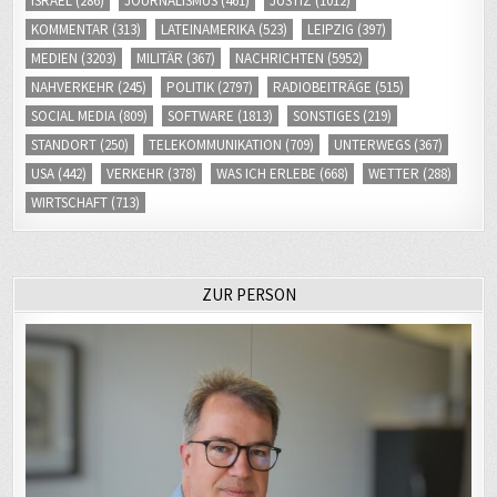
ISRAEL
(286)
JOURNALISMUS
(461)
JUSTIZ
(1012)
KOMMENTAR
(313)
LATEINAMERIKA
(523)
LEIPZIG
(397)
MEDIEN
(3203)
MILITÄR
(367)
NACHRICHTEN
(5952)
NAHVERKEHR
(245)
POLITIK
(2797)
RADIOBEITRÄGE
(515)
SOCIAL MEDIA
(809)
SOFTWARE
(1813)
SONSTIGES
(219)
STANDORT
(250)
TELEKOMMUNIKATION
(709)
UNTERWEGS
(367)
USA
(442)
VERKEHR
(378)
WAS ICH ERLEBE
(668)
WETTER
(288)
WIRTSCHAFT
(713)
ZUR PERSON