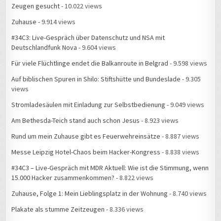
Zeugen gesucht
- 10.022 views
Zuhause
- 9.914 views
#34C3: Live-Gespräch über Datenschutz und NSA mit
Deutschlandfunk Nova
- 9.604 views
Für viele Flüchtlinge endet die Balkanroute in Belgrad
- 9.598 views
Auf biblischen Spuren in Shilo: Stiftshütte und Bundeslade
- 9.305
views
Stromladesäulen mit Einladung zur Selbstbedienung
- 9.049 views
Am Bethesda-Teich stand auch schon Jesus
- 8.923 views
Rund um mein Zuhause gibt es Feuerwehreinsätze
- 8.887 views
Messe Leipzig Hotel-Chaos beim Hacker-Kongress
- 8.838 views
#34C3 – Live-Gespräch mit MDR Aktuell: Wie ist die Stimmung, wenn
15.000 Hacker zusammenkommen?
- 8.822 views
Zuhause, Folge 1: Mein Lieblingsplatz in der Wohnung
- 8.740 views
Plakate als stumme Zeitzeugen
- 8.336 views