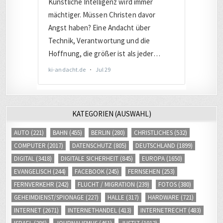
KATEGORIEN (AUSWAHL)
AUTO
(221)
BAHN
(455)
BERLIN
(280)
CHRISTLICHES
(532)
COMPUTER
(2017)
DATENSCHUTZ
(805)
DEUTSCHLAND
(1899)
DIGITAL
(3418)
DIGITALE SICHERHEIT
(845)
EUROPA
(1650)
EVANGELISCH
(244)
FACEBOOK
(245)
FERNSEHEN
(253)
FERNVERKEHR
(242)
FLUCHT / MIGRATION
(239)
FOTOS
(380)
GEHEIMDIENST/SPIONAGE
(227)
HALLE
(317)
HARDWARE
(721)
INTERNET
(2671)
INTERNETHANDEL
(413)
INTERNETRECHT
(483)