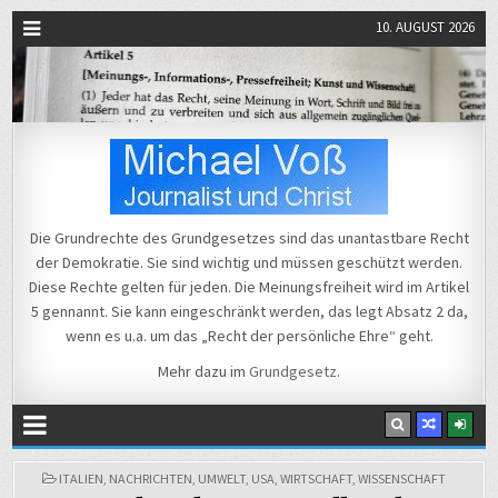
10. AUGUST 2026
Michael Voß
Journalist und Christ
Die Grundrechte des Grundgesetzes sind das unantastbare Recht
der Demokratie. Sie sind wichtig und müssen geschützt werden.
Diese Rechte gelten für jeden. Die Meinungsfreiheit wird im Artikel
5 gennannt. Sie kann eingeschränkt werden, das legt Absatz 2 da,
wenn es u.a. um das „Recht der persönliche Ehre“ geht.
Mehr dazu im
Grundgesetz
.
POSTED
ITALIEN
,
NACHRICHTEN
,
UMWELT
,
USA
,
WIRTSCHAFT
,
WISSENSCHAFT
IN