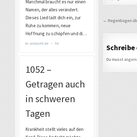
Beitrags
← Regenbogen übe
Schreibe
Du musst
angem