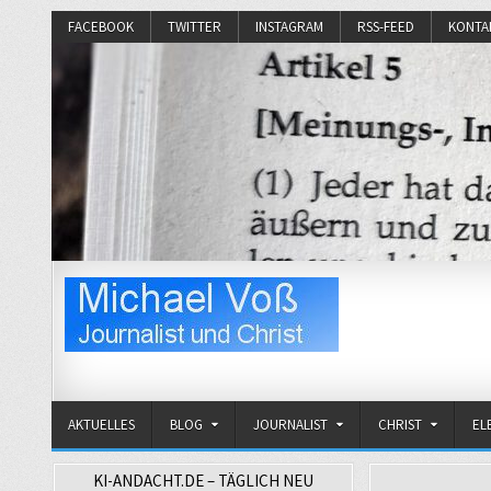
FACEBOOK
TWITTER
INSTAGRAM
RSS-FEED
KONTA
Michael Voß
Journalist und Christ
AKTUELLES
BLOG
JOURNALIST
CHRIST
EL
KI-ANDACHT.DE – TÄGLICH NEU