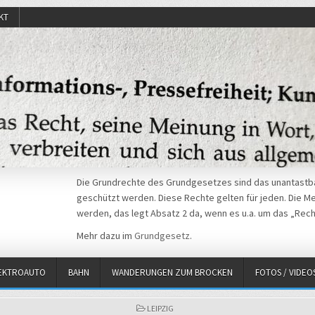
KT
Die Grundrechte des Grundgesetzes sind das unantastba
geschützt werden. Diese Rechte gelten für jeden. Die Mei
werden, das legt Absatz 2 da, wenn es u.a. um das „Rech
Mehr dazu im
Grundgesetz
.
EKTROAUTO
BAHN
WANDERUNGEN ZUM BROCKEN
FOTOS / VIDEO
POSTED
LEIPZIG