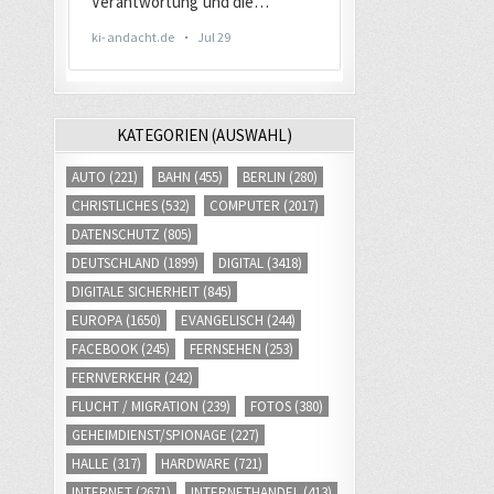
KATEGORIEN (AUSWAHL)
AUTO
(221)
BAHN
(455)
BERLIN
(280)
CHRISTLICHES
(532)
COMPUTER
(2017)
DATENSCHUTZ
(805)
DEUTSCHLAND
(1899)
DIGITAL
(3418)
DIGITALE SICHERHEIT
(845)
EUROPA
(1650)
EVANGELISCH
(244)
FACEBOOK
(245)
FERNSEHEN
(253)
FERNVERKEHR
(242)
FLUCHT / MIGRATION
(239)
FOTOS
(380)
GEHEIMDIENST/SPIONAGE
(227)
HALLE
(317)
HARDWARE
(721)
INTERNET
(2671)
INTERNETHANDEL
(413)