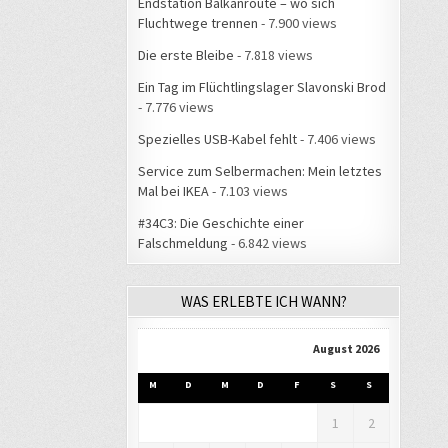
Endstation Balkanroute – wo sich
Fluchtwege trennen
- 7.900 views
Die erste Bleibe
- 7.818 views
Ein Tag im Flüchtlingslager Slavonski Brod
- 7.776 views
Spezielles USB-Kabel fehlt
- 7.406 views
Service zum Selbermachen: Mein letztes
Mal bei IKEA
- 7.103 views
#34C3: Die Geschichte einer
Falschmeldung
- 6.842 views
WAS ERLEBTE ICH WANN?
August 2026
M
D
M
D
F
S
S
1
2