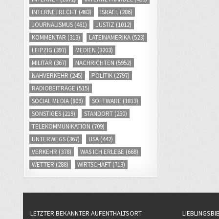
INTERNETRECHT
(483)
ISRAEL
(286)
JOURNALISMUS
(461)
JUSTIZ
(1012)
KOMMENTAR
(313)
LATEINAMERIKA
(523)
LEIPZIG
(397)
MEDIEN
(3203)
MILITÄR
(367)
NACHRICHTEN
(5952)
NAHVERKEHR
(245)
POLITIK
(2797)
RADIOBEITRÄGE
(515)
SOCIAL MEDIA
(809)
SOFTWARE
(1813)
SONSTIGES
(219)
STANDORT
(250)
TELEKOMMUNIKATION
(709)
UNTERWEGS
(367)
USA
(442)
VERKEHR
(378)
WAS ICH ERLEBE
(668)
WETTER
(288)
WIRTSCHAFT
(713)
LETZTER BEKANNTER AUFENTHALTSORT
LIEBLINGSBI