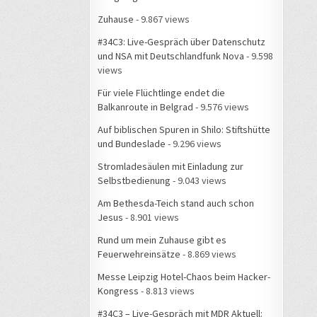
Zuhause
- 9.867 views
#34C3: Live-Gespräch über Datenschutz
und NSA mit Deutschlandfunk Nova
- 9.598
views
Für viele Flüchtlinge endet die
Balkanroute in Belgrad
- 9.576 views
Auf biblischen Spuren in Shilo: Stiftshütte
und Bundeslade
- 9.296 views
Stromladesäulen mit Einladung zur
Selbstbedienung
- 9.043 views
Am Bethesda-Teich stand auch schon
Jesus
- 8.901 views
Rund um mein Zuhause gibt es
Feuerwehreinsätze
- 8.869 views
Messe Leipzig Hotel-Chaos beim Hacker-
Kongress
- 8.813 views
#34C3 – Live-Gespräch mit MDR Aktuell: