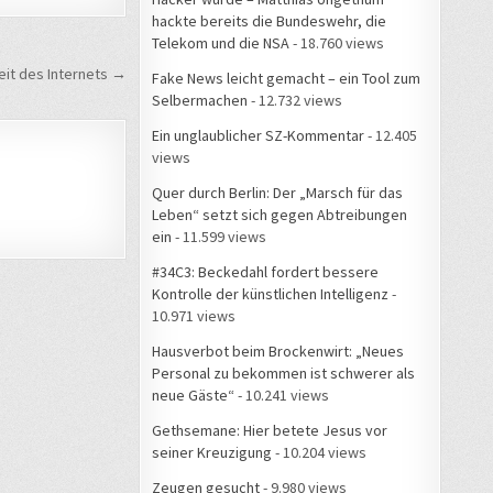
hackte bereits die Bundeswehr, die
Telekom und die NSA
- 18.760 views
eit des Internets →
Fake News leicht gemacht – ein Tool zum
Selbermachen
- 12.732 views
Ein unglaublicher SZ-Kommentar
- 12.405
views
Quer durch Berlin: Der „Marsch für das
Leben“ setzt sich gegen Abtreibungen
ein
- 11.599 views
#34C3: Beckedahl fordert bessere
Kontrolle der künstlichen Intelligenz
-
10.971 views
Hausverbot beim Brockenwirt: „Neues
Personal zu bekommen ist schwerer als
neue Gäste“
- 10.241 views
Gethsemane: Hier betete Jesus vor
seiner Kreuzigung
- 10.204 views
Zeugen gesucht
- 9.980 views