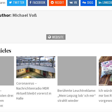
are:
TWITTER
FACEBOOK
REDDIT
VK
DIGG
LINKEDI
uthor:
Michael Voß
WEBSITE
icles
Coronavirus –
Nachrichtenradio MDR
–
Berühmte Leuchtreklame:
Ich würd
Aktuell bleibt vorerst in
olen drei
„Mein Leipzig lob‘ ich mir“
mir bei 
Halle
dem
strahlt wieder
vorgewo
ei