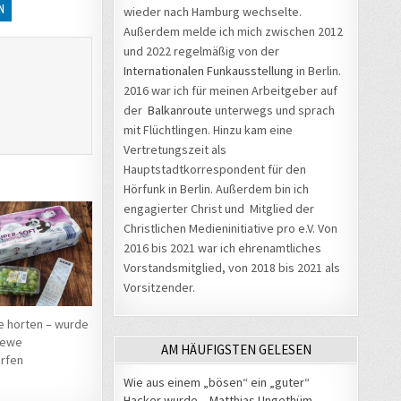
N
wieder nach Hamburg wechselte.
Außerdem melde ich mich zwischen 2012
und 2022 regelmäßig von der
Internationalen Funkausstellung
in Berlin.
2016 war ich für meinen Arbeitgeber auf
der
Balkanroute
unterwegs und sprach
mit Flüchtlingen. Hinzu kam eine
Vertretungszeit als
Hauptstadtkorrespondent für den
Hörfunk in Berlin. Außerdem bin ich
engagierter Christ und Mitglied der
Christlichen Medieninitiative pro e.V. Von
2016 bis 2021 war ich ehrenamtliches
Vorstandsmitglied, von 2018 bis 2021 als
Vorsitzender.
e horten – wurde
Rewe
AM HÄUFIGSTEN GELESEN
rfen
Wie aus einem „bösen“ ein „guter“
Hacker wurde – Matthias Ungethüm